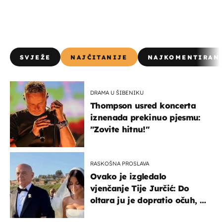
SVJEŽE
NAJČITANIJE
NAJKOMENTIRAN
DRAMA U ŠIBENIKU
Thompson usred koncerta
iznenada prekinuo pjesmu:
"Zovite hitnu!"
RASKOŠNA PROSLAVA
Ovako je izgledalo
vjenčanje Tije Jurčić: Do
oltara ju je dopratio očuh, a
slavilo se uz Olivera i Rozgu