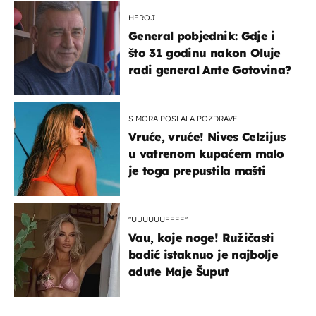
HEROJ
General pobjednik: Gdje i
što 31 godinu nakon Oluje
radi general Ante Gotovina?
S MORA POSLALA POZDRAVE
Vruće, vruće! Nives Celzijus
u vatrenom kupaćem malo
je toga prepustila mašti
"UUUUUUFFFF"
Vau, koje noge! Ružičasti
badić istaknuo je najbolje
adute Maje Šuput