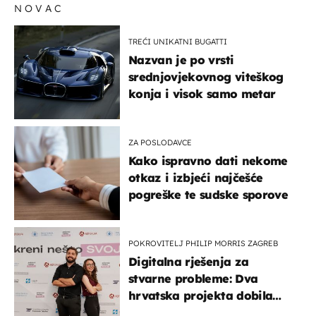
NOVAC
TREĆI UNIKATNI BUGATTI
Nazvan je po vrsti
srednjovjekovnog viteškog
konja i visok samo metar
ZA POSLODAVCE
Kako ispravno dati nekome
otkaz i izbjeći najčešće
pogreške te sudske sporove
POKROVITELJ PHILIP MORRIS ZAGREB
Digitalna rješenja za
stvarne probleme: Dva
hrvatska projekta dobila
potporu za razvoj