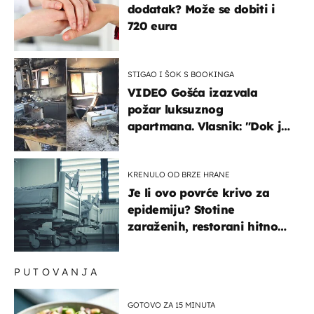
dodatak? Može se dobiti i
720 eura
STIGAO I ŠOK S BOOKINGA
VIDEO Gošća izazvala
požar luksuznog
apartmana. Vlasnik: "Dok je
gorjelo, smijali su se, pili i
pokazivali mi srednji prst"
KRENULO OD BRZE HRANE
Je li ovo povrće krivo za
epidemiju? Stotine
zaraženih, restorani hitno
povukli proizvod
PUTOVANJA
GOTOVO ZA 15 MINUTA