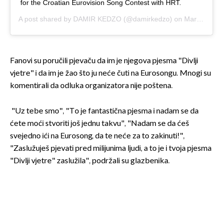
for the Croatian Eurovision Song Contest with HRT.
A post shared by
DAMIR KEDZO
(@damirkedzo) on
Mar 21, 2020 at 1:13am PDT
Fanovi su poručili pjevaču da im je njegova pjesma "Divlji
vjetre" i da im je žao što ju neće čuti na Eurosongu. Mnogi su
komentirali da odluka organizatora nije poštena.
"Uz tebe smo", "To je fantastična pjesma i nadam se da
ćete moći stvoriti još jednu takvu", "Nadam se da ćeš
svejedno ići na Eurosong, da te neće za to zakinuti!",
"Zaslužuješ pjevati pred milijunima ljudi, a to je i tvoja pjesma
"Divlji vjetre" zaslužila", podržali su glazbenika.