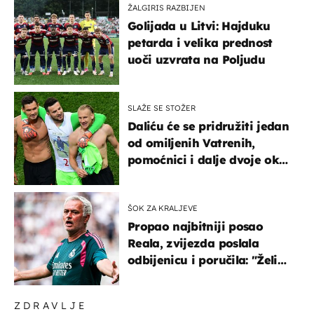
ŽALGIRIS RAZBIJEN
Golijada u Litvi: Hajduku
petarda i velika prednost
uoči uzvrata na Poljudu
SLAŽE SE STOŽER
Daliću će se pridružiti jedan
od omiljenih Vatrenih,
pomoćnici i dalje dvoje oko
ponude
ŠOK ZA KRALJEVE
Propao najbitniji posao
Reala, zvijezda poslala
odbijenicu i poručila: "Želim
u Barcelonu"
ZDRAVLJE