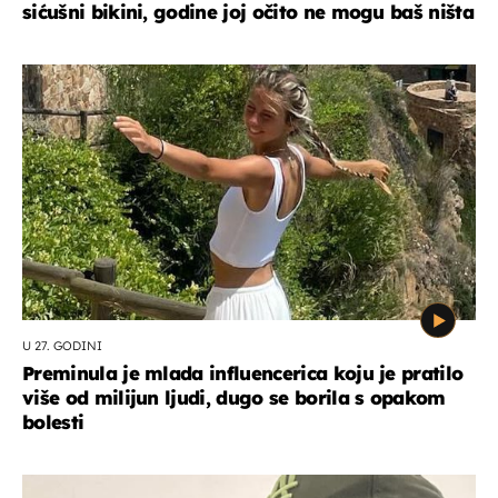
sićušni bikini, godine joj očito ne mogu baš ništa
U 27. GODINI
Preminula je mlada influencerica koju je pratilo
više od milijun ljudi, dugo se borila s opakom
bolesti