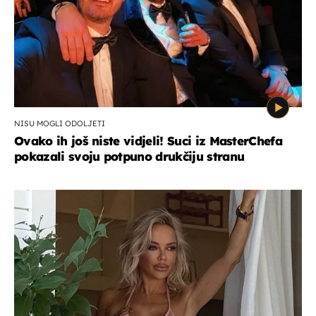
NISU MOGLI ODOLJETI
Ovako ih još niste vidjeli! Suci iz MasterChefa
pokazali svoju potpuno drukčiju stranu