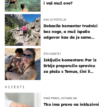
i vaš muž ovo?
KAO IZ PIŠTOLJA
Dobacila komentar trudnici
bez noge, a muž ispalio
odgovor kao da je samo
čekao…
ŠTO KAŽETE?
Isključio komentare: Par iz
Srbije preporučio spravicu
za plažu s Temua, čini li
vam se ovo sigurnim?
VIJESTI
IMAŠ PRAVO, OSTVARI GA!
Tko ima pravo na inkluzivni