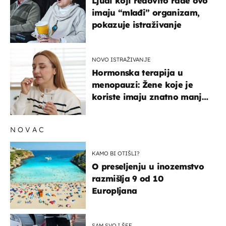
Ljudi koji redovito rade ovo
imaju “mlađi” organizam,
pokazuje istraživanje
NOVO ISTRAŽIVANJE
Hormonska terapija u
menopauzi: Žene koje je
koriste imaju znatno manji
rizik od ovoga
NOVAC
KAMO BI OTIŠLI?
O preseljenju u inozemstvo
razmišlja 9 od 10
Europljana
SAM SVOJ ŠEF