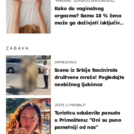
"VRHUNAC" ŽENSKOG SEKSUALNOG
ISKUSTVA
Kako do vaginalnog
orgazma? Samo 18 % žena
može ga doživjeti isključivo
na ovaj način
ZABAVA
IMPRESIVNO!
Scena iz Srbije fascinirala
društvene mreže! Pogledajte
neobičnog ljubimca
JESTE LI PROBALI?
Turisticu oduševila ponuda
u Primoštenu: "Oni su puno
pametniji od nas"