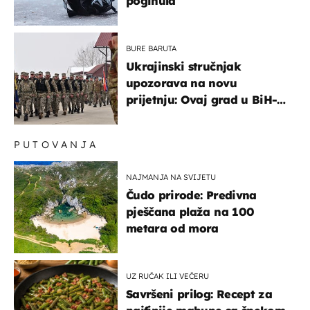
poginula
BURE BARUTA
Ukrajinski stručnjak
upozorava na novu
prijetnju: Ovaj grad u BiH-u
bi mogao biti žarište
PUTOVANJA
NAJMANJA NA SVIJETU
Čudo prirode: Predivna
pješčana plaža na 100
metara od mora
UZ RUČAK ILI VEČERU
Savršeni prilog: Recept za