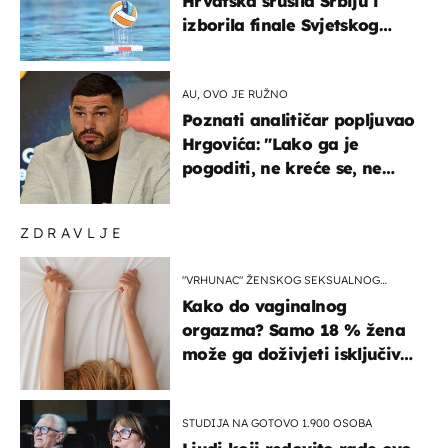
Hrvatska srušila Srbiju i
izborila finale Svjetskog
prvenstva
AU, OVO JE RUŽNO
Poznati analitičar popljuvao
Hrgovića: "Lako ga je
pogoditi, ne kreće se, ne
koristi noge..."
ZDRAVLJE
"VRHUNAC" ŽENSKOG SEKSUALNOG
ISKUSTVA
Kako do vaginalnog
orgazma? Samo 18 % žena
može ga doživjeti isključivo
na ovaj način
STUDIJA NA GOTOVO 1.900 OSOBA