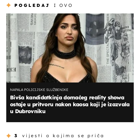
POGLEDAJ
I OVO
NAPALA POLICIJSKE SLUŽBENIKE
Bivša kandidatkinja domaćeg reality showa
ostaje u pritvoru nakon kaosa koji je izazvala
u Dubrovniku
3
vijesti o kojima se priča