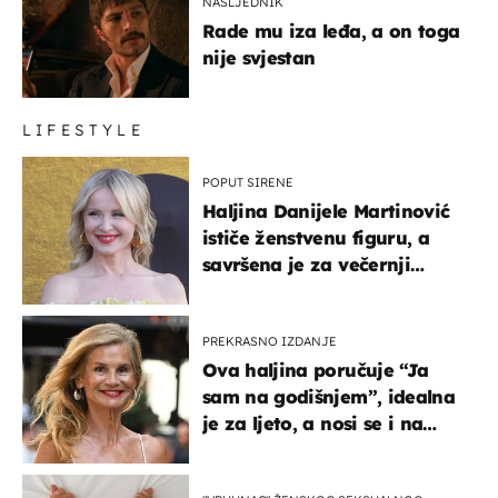
NASLJEDNIK
Rade mu iza leđa, a on toga
nije svjestan
LIFESTYLE
POPUT SIRENE
Haljina Danijele Martinović
ističe ženstvenu figuru, a
savršena je za večernji
izlazak na moru
PREKRASNO IZDANJE
Ova haljina poručuje “Ja
sam na godišnjem”, idealna
je za ljeto, a nosi se i na
zagrebačkoj špici