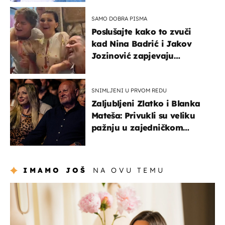
SAMO DOBRA PISMA
Poslušajte kako to zvuči
kad Nina Badrić i Jakov
Jozinović zapjevaju
Oliverov hit!
SNIMLJENI U PRVOM REDU
Zaljubljeni Zlatko i Blanka
Mateša: Privukli su veliku
pažnju u zajedničkom
izlasku
IMAMO JOŠ
NA OVU TEMU
moda & ljepota