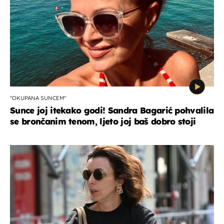
"OKUPANA SUNCEM"
Sunce joj itekako godi! Sandra Bagarić pohvalila
se brončanim tenom, ljeto joj baš dobro stoji