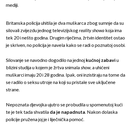
mediji.
Britanska policija uhitila je dva muškarca zbog sumnje da su
silovali zvijezdu jednog televizijskog
reality showa
koja ima
tek 20 i nešto godina. Drugim riječima, žrtvin identitet ostao
je skriven, no policija je navela kako se radi o poznatoj osobi.
Silovanje se navodno dogodilo na jednoj
kućnoj zabavi
u
blizini studija u kojem je žrtva snimala
show
, a uhićeni
muškarci imaju 20 i 28 godina. Ipak, oni inzistiraju na tome da
se radilo o seksu utroje na koji su pristale sve uključene
strane.
Nepoznata djevojka ujutro se probudila u spomenutoj kući
te je tek tada shvatila
da je napadnuta
. Nakon dolaska
policije pružena joj je i liječnička pomoć.