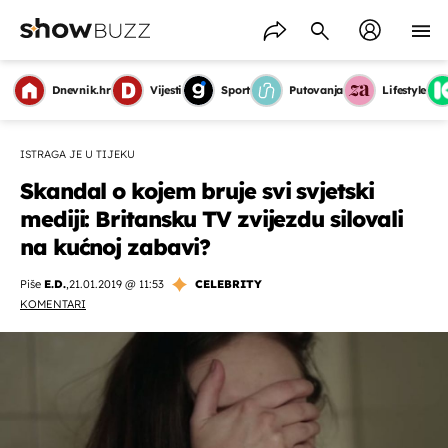
Dnevnik.hr
Vijesti
Sport
Putovanja
Lifestyle
ISTRAGA JE U TIJEKU
Skandal o kojem bruje svi svjetski
mediji: Britansku TV zvijezdu silovali
na kućnoj zabavi?
Piše
E.D.
,
21.01.2019 @ 11:53
CELEBRITY
KOMENTARI
OMOGUĆI OBAVIJESTI