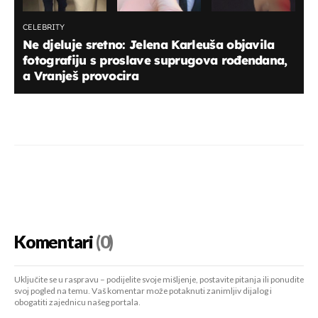
CELEBRITY
Ne djeluje sretno: Jelena Karleuša objavila
fotografiju s proslave suprugova rođendana,
a Vranješ provocira
Komentari
(0)
Uključite se u raspravu – podijelite svoje mišljenje, postavite pitanja ili ponudite
svoj pogled na temu. Vaš komentar može potaknuti zanimljiv dijalog i
obogatiti zajednicu našeg portala.