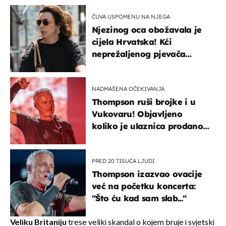
ČUVA USPOMENU NA NJEGA
Njezinog oca obožavala je
cijela Hrvatska! Kći
neprežaljenog pjevača
projurila špicom na dva
kotača
NADMAŠENA OČEKIVANJA
Thompson ruši brojke i u
Vukovaru! Objavljeno
koliko je ulaznica prodano
u kratkom vremenu
PRED 20 TISUĆA LJUDI
Thompson izazvao ovacije
već na početku koncerta:
"Što ću kad sam slab..."
Veliku Britaniju
trese veliki skandal o kojem bruje i svjetski