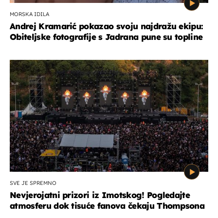
MORSKA IDILA
Andrej Kramarić pokazao svoju najdražu ekipu:
Obiteljske fotografije s Jadrana pune su topline
SVE JE SPREMNO
Nevjerojatni prizori iz Imotskog! Pogledajte
atmosferu dok tisuće fanova čekaju Thompsona