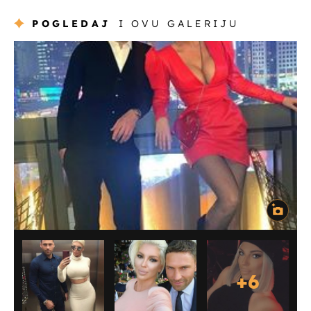
POGLEDAJ
I OVU GALERIJU
+
6