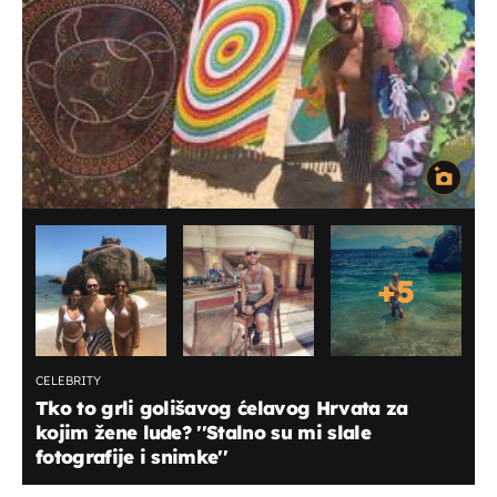
+
5
CELEBRITY
Tko to grli golišavog ćelavog Hrvata za
kojim žene lude? ''Stalno su mi slale
fotografije i snimke''