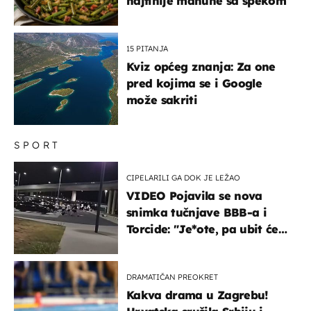
najfinije mahune sa špekom
15 PITANJA
Kviz općeg znanja: Za one
pred kojima se i Google
može sakriti
SPORT
CIPELARILI GA DOK JE LEŽAO
VIDEO Pojavila se nova
snimka tučnjave BBB-a i
Torcide: "Je*ote, pa ubit će
ga!"
DRAMATIČAN PREOKRET
Kakva drama u Zagrebu!