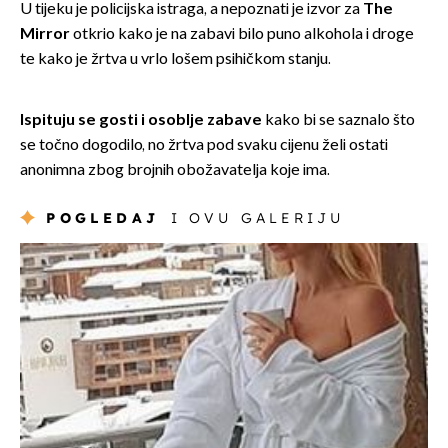
U tijeku je policijska istraga, a nepoznati je izvor za
The
Mirror
otkrio kako je na zabavi bilo puno alkohola i droge
te kako je žrtva u vrlo lošem psihičkom stanju.
Ispituju se gosti i osoblje zabave
kako bi se saznalo što
se točno dogodilo, no žrtva pod svaku cijenu želi ostati
anonimna zbog brojnih obožavatelja koje ima.
POGLEDAJ
I OVU GALERIJU