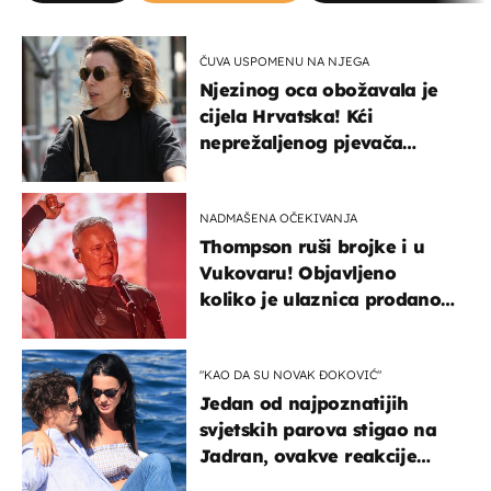
ČUVA USPOMENU NA NJEGA
Njezinog oca obožavala je
cijela Hrvatska! Kći
neprežaljenog pjevača
projurila špicom na dva
kotača
NADMAŠENA OČEKIVANJA
Thompson ruši brojke i u
Vukovaru! Objavljeno
koliko je ulaznica prodano
u kratkom vremenu
"KAO DA SU NOVAK ĐOKOVIĆ"
Jedan od najpoznatijih
svjetskih parova stigao na
Jadran, ovakve reakcije
vjerojatno nisu očekivali