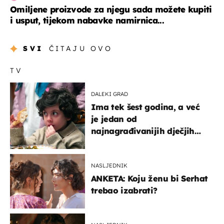
Omiljene proizvode za njegu sada možete kupiti
i usput, tijekom nabavke namirnica...
SVI
ČITAJU OVO
TV
DALEKI GRAD
Ima tek šest godina, a već
je jedan od
najnagrađivanijih dječjih
glumaca
NASLJEDNIK
ANKETA: Koju ženu bi Serhat
trebao izabrati?