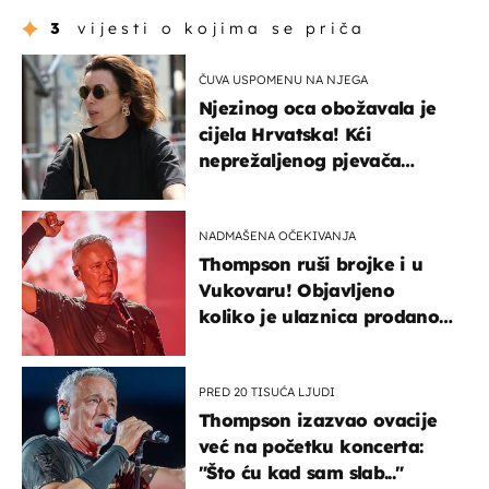
3
vijesti o kojima se priča
ČUVA USPOMENU NA NJEGA
Njezinog oca obožavala je
cijela Hrvatska! Kći
neprežaljenog pjevača
projurila špicom na dva
kotača
NADMAŠENA OČEKIVANJA
Thompson ruši brojke i u
Vukovaru! Objavljeno
koliko je ulaznica prodano
u kratkom vremenu
PRED 20 TISUĆA LJUDI
Thompson izazvao ovacije
već na početku koncerta:
"Što ću kad sam slab..."