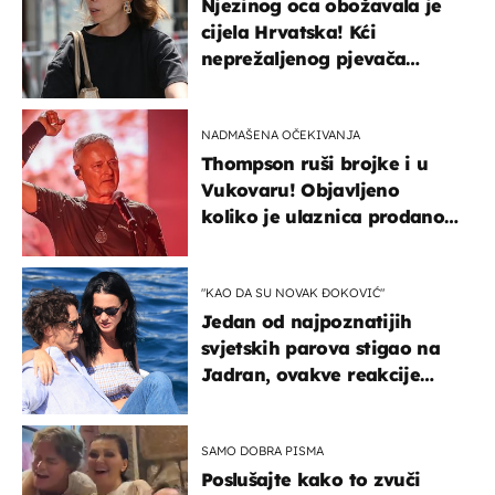
Njezinog oca obožavala je
cijela Hrvatska! Kći
neprežaljenog pjevača
projurila špicom na dva
kotača
NADMAŠENA OČEKIVANJA
Thompson ruši brojke i u
Vukovaru! Objavljeno
koliko je ulaznica prodano
u kratkom vremenu
"KAO DA SU NOVAK ĐOKOVIĆ"
Jedan od najpoznatijih
svjetskih parova stigao na
Jadran, ovakve reakcije
vjerojatno nisu očekivali
SAMO DOBRA PISMA
Poslušajte kako to zvuči