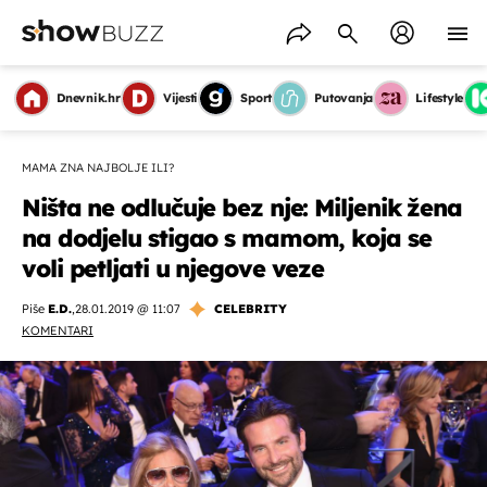
Dnevnik.hr
Vijesti
Sport
Putovanja
Lifestyle
MAMA ZNA NAJBOLJE ILI?
Ništa ne odlučuje bez nje: Miljenik žena
na dodjelu stigao s mamom, koja se
voli petljati u njegove veze
Piše
E.D.
,
28.01.2019 @ 11:07
CELEBRITY
KOMENTARI
OMOGUĆI OBAVIJESTI