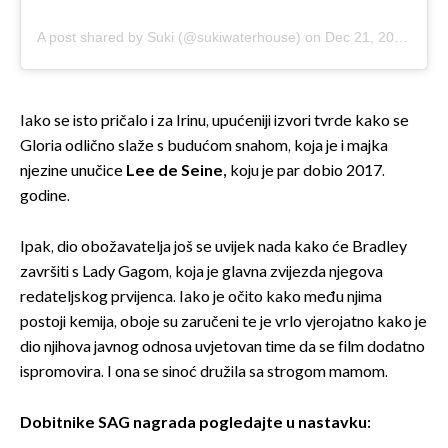
A post shared by Suki (@sukiwaterhouse)
on
Dec 21, 2018 at 11:45am PST
Iako se isto pričalo i za Irinu, upućeniji izvori tvrde kako se
Gloria odlično slaže s budućom snahom, koja je i majka
njezine unučice
Lee de Seine,
koju je par dobio 2017.
godine.
Ipak, dio obožavatelja još se uvijek nada kako će Bradley
završiti s Lady Gagom, koja je glavna zvijezda njegova
redateljskog prvijenca. Iako je očito kako među njima
postoji kemija, oboje su zaručeni te je vrlo vjerojatno kako je
dio njihova javnog odnosa uvjetovan time da se film dodatno
ispromovira. I ona se sinoć družila sa strogom mamom.
Dobitnike SAG nagrada pogledajte u nastavku: