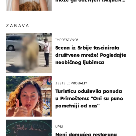
na ovaj način
ZABAVA
IMPRESIVNO!
Scena iz Srbije fascinirala
društvene mreže! Pogledajte
neobičnog ljubimca
JESTE LI PROBALI?
Turisticu oduševila ponuda
u Primoštenu: "Oni su puno
pametniji od nas"
UPS!
Meni domaćeg restorana