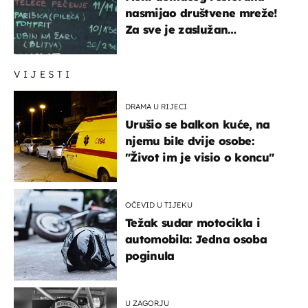
nasmijao društvene mreže!
Za sve je zaslužan
urnebesan naziv jela
VIJESTI
DRAMA U RIJECI
Urušio se balkon kuće, na
njemu bile dvije osobe:
"Život im je visio o koncu"
OČEVID U TIJEKU
Težak sudar motocikla i
automobila: Jedna osoba
poginula
U ZAGORJU