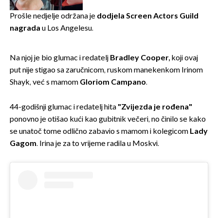
Prošle nedjelje održana je
dodjela Screen Actors Guild
nagrada
u Los Angelesu.
Na njoj je bio glumac i redatelj
Bradley Cooper,
koji ovaj
put nije stigao sa zaručnicom, ruskom manekenkom Irinom
Shayk, već s mamom
Gloriom Campano
.
44-godišnji glumac i redatelj hita
"Zvijezda je rođena"
ponovno je otišao kući kao gubitnik večeri, no činilo se kako
se unatoč tome odlično zabavio s mamom i kolegicom
Lady
Gagom
. Irina je za to vrijeme radila u Moskvi.