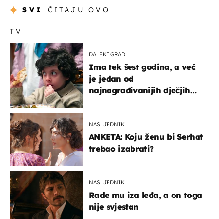
SVI
ČITAJU OVO
TV
DALEKI GRAD
Ima tek šest godina, a već
je jedan od
najnagrađivanijih dječjih
glumaca
NASLJEDNIK
ANKETA: Koju ženu bi Serhat
trebao izabrati?
NASLJEDNIK
Rade mu iza leđa, a on toga
nije svjestan