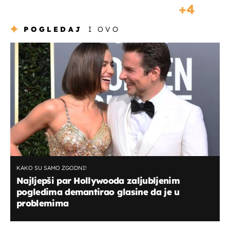
4
POGLEDAJ
I OVO
KAKO SU SAMO ZGODNI!
Najljepši par Hollywooda zaljubljenim
pogledima demantirao glasine da je u
problemima