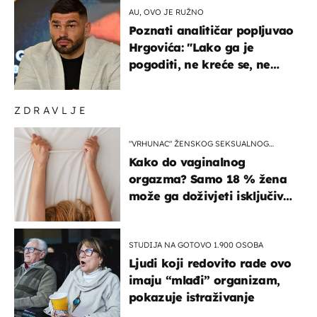
AU, OVO JE RUŽNO
Poznati analitičar popljuvao
Hrgovića: "Lako ga je
pogoditi, ne kreće se, ne
koristi noge..."
ZDRAVLJE
"VRHUNAC" ŽENSKOG SEKSUALNOG
ISKUSTVA
Kako do vaginalnog
orgazma? Samo 18 % žena
može ga doživjeti isključivo
na ovaj način
STUDIJA NA GOTOVO 1.900 OSOBA
Ljudi koji redovito rade ovo
imaju “mlađi” organizam,
pokazuje istraživanje