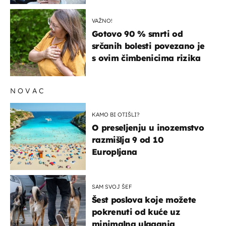
VAŽNO!
Gotovo 90 % smrti od
srčanih bolesti povezano je
s ovim čimbenicima rizika
NOVAC
KAMO BI OTIŠLI?
O preseljenju u inozemstvo
razmišlja 9 od 10
Europljana
SAM SVOJ ŠEF
Šest poslova koje možete
pokrenuti od kuće uz
minimalna ulaganja