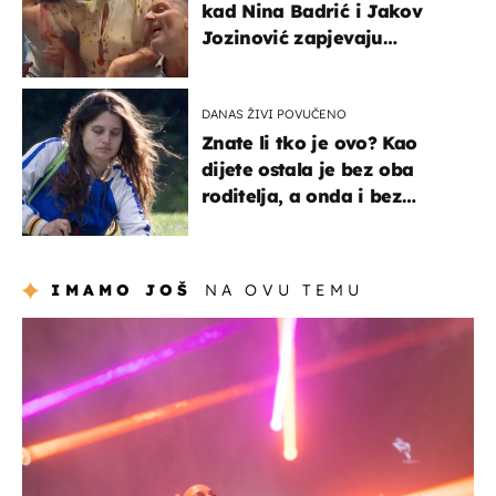
kad Nina Badrić i Jakov
Jozinović zapjevaju
Oliverov hit!
DANAS ŽIVI POVUČENO
Znate li tko je ovo? Kao
dijete ostala je bez oba
roditelja, a onda i bez
milijuna koje je trebala
naslijediti
IMAMO JOŠ
NA OVU TEMU
kultura & zabava