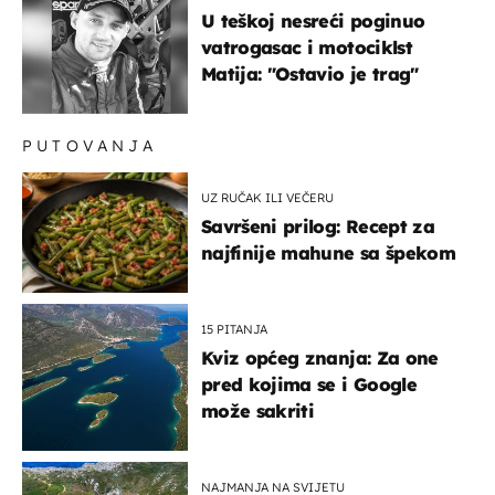
U teškoj nesreći poginuo
vatrogasac i motociklst
Matija: "Ostavio je trag"
PUTOVANJA
UZ RUČAK ILI VEČERU
Savršeni prilog: Recept za
najfinije mahune sa špekom
15 PITANJA
Kviz općeg znanja: Za one
pred kojima se i Google
može sakriti
NAJMANJA NA SVIJETU