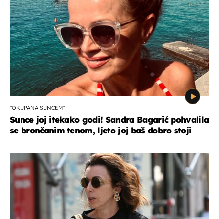
"OKUPANA SUNCEM"
Sunce joj itekako godi! Sandra Bagarić pohvalila
se brončanim tenom, ljeto joj baš dobro stoji