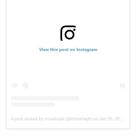
View this post on Instagram
A post shared by irinashayk (@irinashayk)
on
Jan 26, 2019 at 3:27am PST