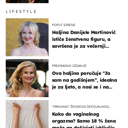
LIFESTYLE
POPUT SIRENE
Haljina Danijele Martinović
ističe ženstvenu figuru, a
savršena je za večernji
izlazak na moru
PREKRASNO IZDANJE
Ova haljina poručuje “Ja
sam na godišnjem”, idealna
je za ljeto, a nosi se i na
zagrebačkoj špici
"VRHUNAC" ŽENSKOG SEKSUALNOG
ISKUSTVA
Kako do vaginalnog
orgazma? Samo 18 % žena
može ga doživjeti isključivo