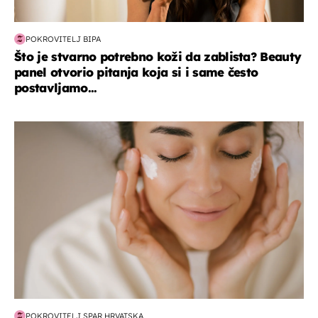
POKROVITELJ BIPA
Što je stvarno potrebno koži da zablista? Beauty
panel otvorio pitanja koja si i same često
postavljamo...
moda & ljepota
POKROVITELJ SPAR HRVATSKA