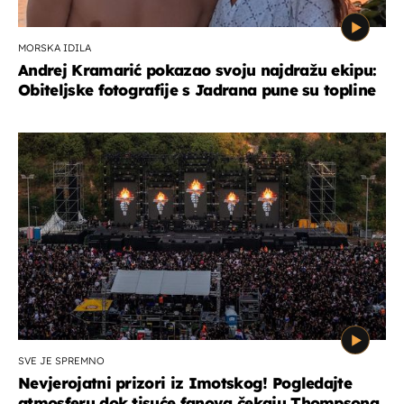
MORSKA IDILA
Andrej Kramarić pokazao svoju najdražu ekipu:
Obiteljske fotografije s Jadrana pune su topline
SVE JE SPREMNO
Nevjerojatni prizori iz Imotskog! Pogledajte
atmosferu dok tisuće fanova čekaju Thompsona