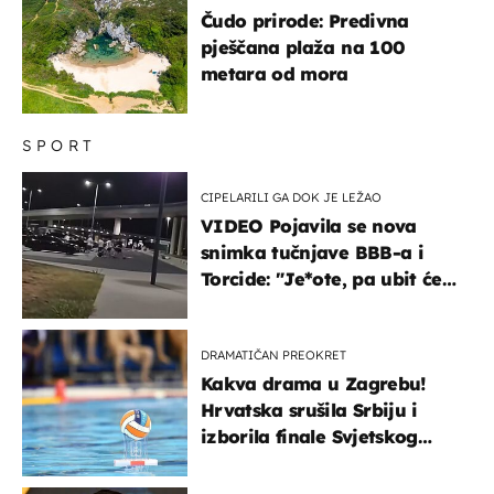
Čudo prirode: Predivna
pješčana plaža na 100
metara od mora
SPORT
CIPELARILI GA DOK JE LEŽAO
VIDEO Pojavila se nova
snimka tučnjave BBB-a i
Torcide: "Je*ote, pa ubit će
ga!"
DRAMATIČAN PREOKRET
Kakva drama u Zagrebu!
Hrvatska srušila Srbiju i
izborila finale Svjetskog
prvenstva