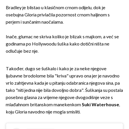
Bradley je blistao u klasičnom crnom odijelu, dok je
osebujna Gloria privlačila pozornost crnom haljinom s
perjem i sunčanim naočalama.
Inače, glumac ne skriva koliko je blizak s majkom, a već se
godinama po Hollywoodu šuška kako dotični ništa ne
odlučuje bez nje.
Također, dugo se šuškalo i kako je za neke njegove
ljubavne brodolome bila "kriva" upravo ona jer je navodno
vrlo zahtjevna kada je u pitanju odabranica njegova sina, pa
tako "niti jedna nije bila dovoljno dobra". Šuškanja su postala
posebno glasna za vrijeme njegove dvogodišnje veze s
mlađahnom britanskom manekenkom
Suki Waterhouse
,
koju Gloria navodno nije mogla smisliti.