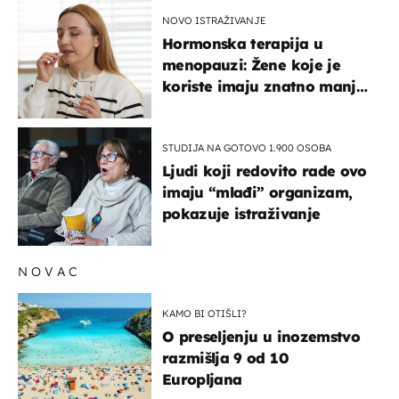
NOVO ISTRAŽIVANJE
Hormonska terapija u
menopauzi: Žene koje je
koriste imaju znatno manji
rizik od ovoga
STUDIJA NA GOTOVO 1.900 OSOBA
Ljudi koji redovito rade ovo
imaju “mlađi” organizam,
pokazuje istraživanje
NOVAC
KAMO BI OTIŠLI?
O preseljenju u inozemstvo
razmišlja 9 od 10
Europljana