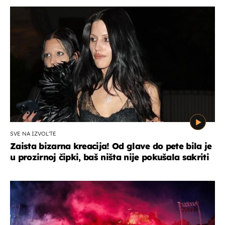
SVE NA IZVOL'TE
Zaista bizarna kreacija! Od glave do pete bila je
u prozirnoj čipki, baš ništa nije pokušala sakriti