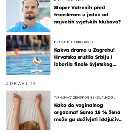
Stoper Vatrenih pred
transferom u jedan od
najvećih svjetskih klubova?
DRAMATIČAN PREOKRET
Kakva drama u Zagrebu!
Hrvatska srušila Srbiju i
izborila finale Svjetskog
prvenstva
ZDRAVLJE
"VRHUNAC" ŽENSKOG SEKSUALNOG
ISKUSTVA
Kako do vaginalnog
orgazma? Samo 18 % žena
može ga doživjeti isključivo
na ovaj način