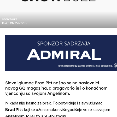
showbuzz
Foto: DNEVNIK.hr
Slavni glumac Brad Pitt našao se na naslovnici
novog GQ magazina, a progovorio je i o konačnom
vjenčanju sa svojom Angelinom.
Nikada nije kasno za brak. To potvrđuje i slavni glumac
Brad Pitt
koji se oženio nakon višegodišnje veze sa svojom
Angelinom Jolie i to u 50-toj godini.