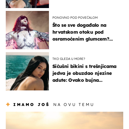
PONOVNO POD POVEĆALOM
Što se sve događalo na
hrvatskom otoku pod
osramoćenim glumcem?
Bizarni prizori i danas
izazivaju nevjericu
TKO GLEDA U MORE?
Sićušni bikini s trešnjicama
jedva je obuzdao njezine
adute: Ovako bujna
Slavonka uživa na Jadranu
IMAMO JOŠ
NA OVU TEMU
zanimljivosti