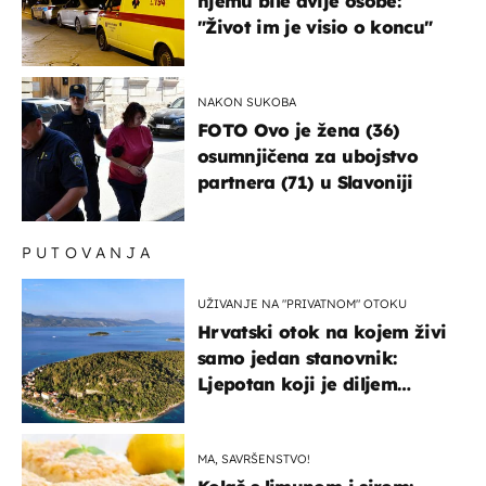
njemu bile dvije osobe:
"Život im je visio o koncu"
NAKON SUKOBA
FOTO Ovo je žena (36)
osumnjičena za ubojstvo
partnera (71) u Slavoniji
PUTOVANJA
UŽIVANJE NA "PRIVATNOM" OTOKU
Hrvatski otok na kojem živi
samo jedan stanovnik:
Ljepotan koji je diljem
svijeta poznat po svojem
"bijelom zlatu"
MA, SAVRŠENSTVO!