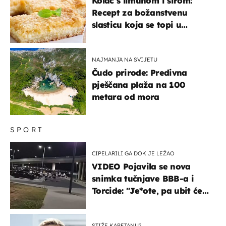
Kolač s limunom i sirom:
Recept za božanstvenu
slasticu koja se topi u
ustima
NAJMANJA NA SVIJETU
Čudo prirode: Predivna
pješčana plaža na 100
metara od mora
SPORT
CIPELARILI GA DOK JE LEŽAO
VIDEO Pojavila se nova
snimka tučnjave BBB-a i
Torcide: "Je*ote, pa ubit će
ga!"
STIŽE KAPETANU?