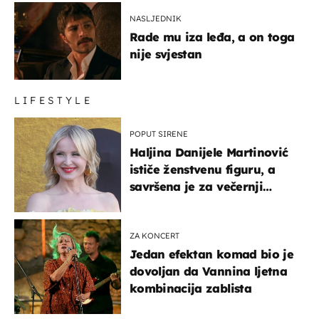
NASLJEDNIK
Rade mu iza leđa, a on toga
nije svjestan
LIFESTYLE
POPUT SIRENE
Haljina Danijele Martinović
ističe ženstvenu figuru, a
savršena je za večernji
izlazak na moru
ZA KONCERT
Jedan efektan komad bio je
dovoljan da Vannina ljetna
kombinacija zablista