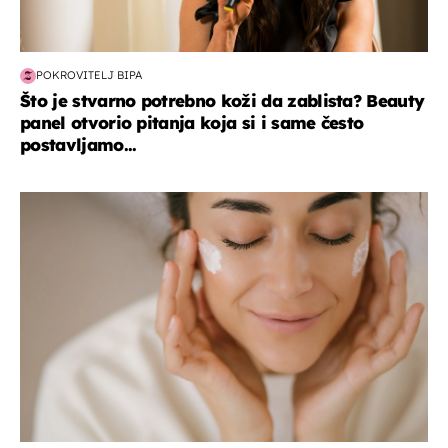
POKROVITELJ BIPA
Što je stvarno potrebno koži da zablista? Beauty
panel otvorio pitanja koja si i same često
postavljamo...
moda & ljepota