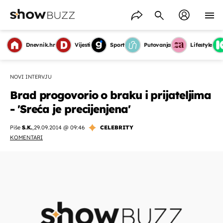
Dnevnik.hr
Vijesti
Sport
Putovanja
Lifestyle
NOVI INTERVJU
Brad progovorio o braku i prijateljima
- 'Sreća je precijenjena'
Piše
S.K.
,
29.09.2014 @ 09:46
CELEBRITY
KOMENTARI
OMOGUĆI OBAVIJESTI