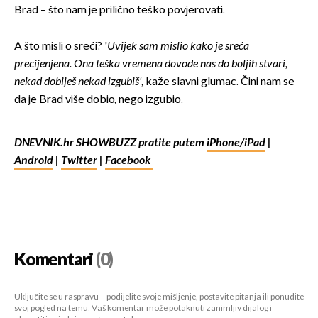
Brad – što nam je prilično teško povjerovati.
A što misli o sreći? '
Uvijek sam mislio kako je sreća
precijenjena. Ona teška vremena dovode nas do boljih stvari,
nekad dobiješ nekad izgubiš'
, kaže slavni glumac. Čini nam se
da je Brad više dobio, nego izgubio.
DNEVNIK.hr SHOWBUZZ pratite putem
iPhone/iPad
|
Android
|
Twitter
|
Facebook
Komentari
(0)
Uključite se u raspravu – podijelite svoje mišljenje, postavite pitanja ili ponudite
svoj pogled na temu. Vaš komentar može potaknuti zanimljiv dijalog i