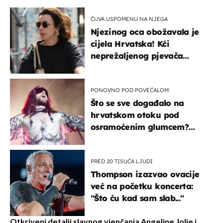
ČUVA USPOMENU NA NJEGA
Njezinog oca obožavala je
cijela Hrvatska! Kći
neprežaljenog pjevača
projurila špicom na dva
kotača
PONOVNO POD POVEĆALOM
Što se sve događalo na
hrvatskom otoku pod
osramoćenim glumcem?
Bizarni prizori i danas
izazivaju nevjericu
PRED 20 TISUĆA LJUDI
Thompson izazvao ovacije
već na početku koncerta:
"Što ću kad sam slab..."
Otkriveni detalji slavnog vjenčanja Angeline Jolie i