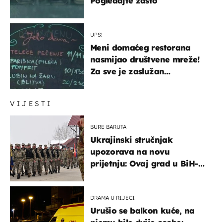
Pogledajte zašto
UPS!
Meni domaćeg restorana
nasmijao društvene mreže!
Za sve je zaslužan
urnebesan naziv jela
VIJESTI
BURE BARUTA
Ukrajinski stručnjak
upozorava na novu
prijetnju: Ovaj grad u BiH-u
bi mogao biti žarište
DRAMA U RIJECI
Urušio se balkon kuće, na