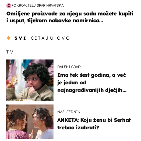
POKROVITELJ SPAR HRVATSKA
Omiljene proizvode za njegu sada možete kupiti
i usput, tijekom nabavke namirnica...
SVI
ČITAJU OVO
TV
DALEKI GRAD
Ima tek šest godina, a već
je jedan od
najnagrađivanijih dječjih
glumaca
NASLJEDNIK
ANKETA: Koju ženu bi Serhat
trebao izabrati?