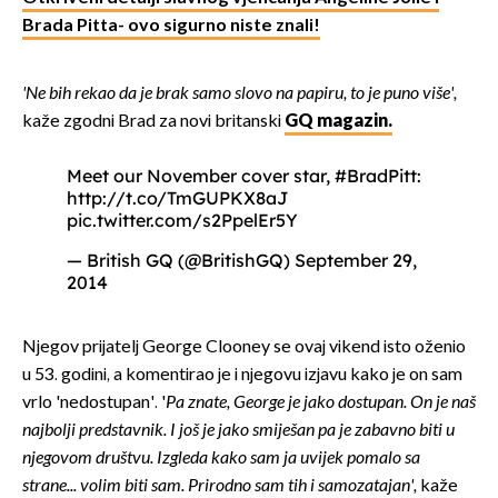
Brada Pitta- ovo sigurno niste znali!
'Ne bih rekao da je brak samo slovo na papiru, to je puno više',
kaže zgodni Brad za novi britanski
GQ magazin.
Meet our November cover star,
#BradPitt
:
http://t.co/TmGUPKX8aJ
pic.twitter.com/s2PpelEr5Y
— British GQ (@BritishGQ)
September 29,
2014
Njegov prijatelj George Clooney se ovaj vikend isto oženio
u 53. godini, a komentirao je i njegovu izjavu kako je on sam
vrlo 'nedostupan'. '
Pa znate, George je jako dostupan. On je naš
najbolji predstavnik. I još je jako smiješan pa je zabavno biti u
njegovom društvu. Izgleda kako sam ja uvijek pomalo sa
strane... volim biti sam. Prirodno sam tih i samozatajan',
kaže