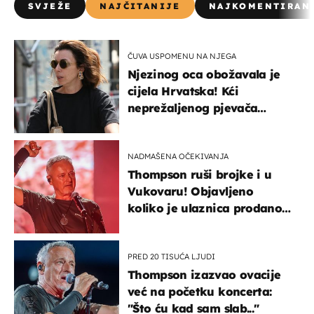
SVJEŽE
NAJČITANIJE
NAJKOMENTIRAN
ČUVA USPOMENU NA NJEGA
Njezinog oca obožavala je
cijela Hrvatska! Kći
neprežaljenog pjevača
projurila špicom na dva
kotača
NADMAŠENA OČEKIVANJA
Thompson ruši brojke i u
Vukovaru! Objavljeno
koliko je ulaznica prodano
u kratkom vremenu
PRED 20 TISUĆA LJUDI
Thompson izazvao ovacije
već na početku koncerta:
"Što ću kad sam slab..."