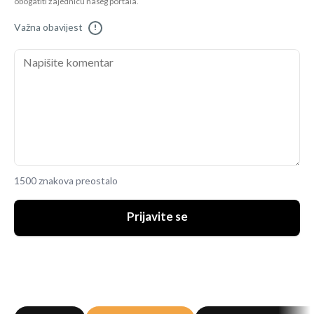
obogatiti zajednicu našeg portala.
Važna obavijest
!
1500 znakova preostalo
Prijavite se