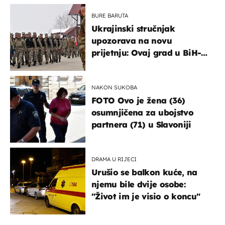
BURE BARUTA
Ukrajinski stručnjak
upozorava na novu
prijetnju: Ovaj grad u BiH-u
bi mogao biti žarište
NAKON SUKOBA
FOTO Ovo je žena (36)
osumnjičena za ubojstvo
partnera (71) u Slavoniji
DRAMA U RIJECI
Urušio se balkon kuće, na
njemu bile dvije osobe:
"Život im je visio o koncu"