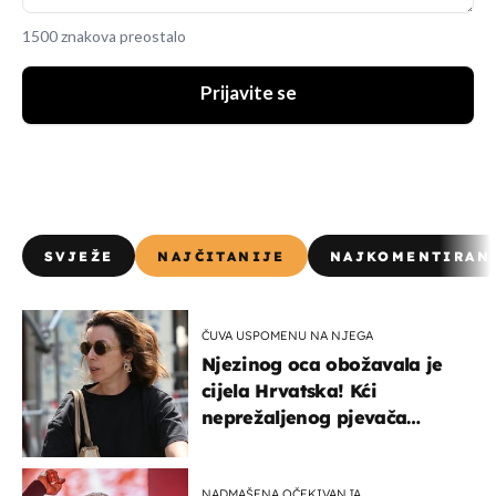
1500 znakova preostalo
Prijavite se
SVJEŽE
NAJČITANIJE
NAJKOMENTIRAN
ČUVA USPOMENU NA NJEGA
Njezinog oca obožavala je
cijela Hrvatska! Kći
neprežaljenog pjevača
projurila špicom na dva
kotača
NADMAŠENA OČEKIVANJA