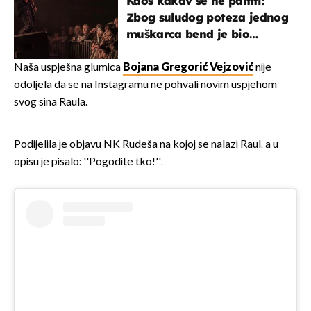
Kaos kakav se ne pamti:
Zbog suludog poteza jednog
muškarca bend je bio
prisiljen prekinuti nastup
Naša uspješna glumica
Bojana Gregorić Vejzović
nije
odoljela da se na Instagramu ne pohvali novim uspjehom
svog sina Raula.
Podijelila je objavu NK Rudeša na kojoj se nalazi Raul, a u
opisu je pisalo: ''Pogodite tko!''.