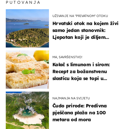
PUTOVANJA
UŽIVANJE NA "PRIVATNOM" OTOKU
Hrvatski otok na kojem živi
samo jedan stanovnik:
Ljepotan koji je diljem
svijeta poznat po svojem
"bijelom zlatu"
MA, SAVRŠENSTVO!
Kolač s limunom i sirom:
Recept za božanstvenu
slasticu koja se topi u
ustima
NAJMANJA NA SVIJETU
Čudo prirode: Predivna
pješčana plaža na 100
metara od mora