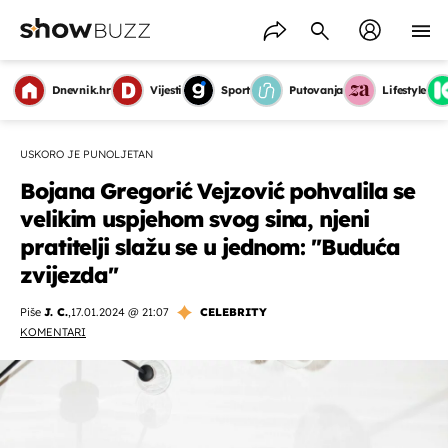
Dnevnik.hr
Vijesti
Sport
Putovanja
Lifestyle
USKORO JE PUNOLJETAN
Bojana Gregorić Vejzović pohvalila se
velikim uspjehom svog sina, njeni
pratitelji slažu se u jednom: ''Buduća
zvijezda''
Piše
J. C.
,
17.01.2024 @ 21:07
CELEBRITY
KOMENTARI
OMOGUĆI OBAVIJESTI