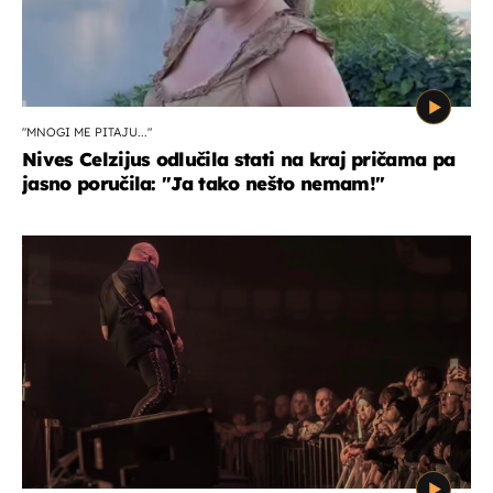
"MNOGI ME PITAJU..."
Nives Celzijus odlučila stati na kraj pričama pa
jasno poručila: "Ja tako nešto nemam!"