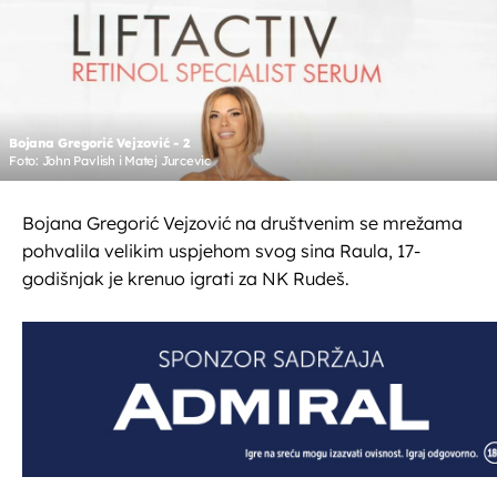
Bojana Gregorić Vejzović - 2
Foto: John Pavlish i Matej Jurcevic
Bojana Gregorić Vejzović na društvenim se mrežama
pohvalila velikim uspjehom svog sina Raula, 17-
godišnjak je krenuo igrati za NK Rudeš.