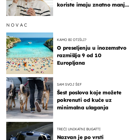
koriste imaju znatno manji
rizik od ovoga
NOVAC
KAMO BI OTIŠLI?
O preseljenju u inozemstvo
razmišlja 9 od 10
Europljana
SAM SVOJ ŠEF
Šest poslova koje možete
pokrenuti od kuće uz
minimalna ulaganja
TREĆI UNIKATNI BUGATTI
Nazvan je po vrsti