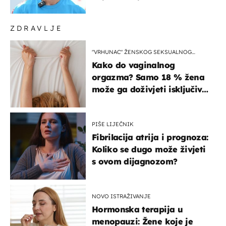
ZDRAVLJE
"VRHUNAC" ŽENSKOG SEKSUALNOG
ISKUSTVA
Kako do vaginalnog
orgazma? Samo 18 % žena
može ga doživjeti isključivo
na ovaj način
PIŠE LIJEČNIK
Fibrilacija atrija i prognoza:
Koliko se dugo može živjeti
s ovom dijagnozom?
NOVO ISTRAŽIVANJE
Hormonska terapija u
menopauzi: Žene koje je