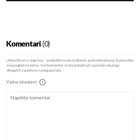
Komentari
(0)
Uključite se u raspravu – podijelite svoje mišljenje, postavite pitanja ili ponudite
svoj pogled na temu. Vaš komentar može potaknuti zanimljiv dijalog i
obogatiti zajednicu našeg portala.
Važna obavijest
!