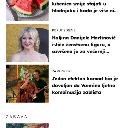
lubenica smije stajati u
hladnjaku i kada je više nije
sigurno jesti?
POPUT SIRENE
Haljina Danijele Martinović
ističe ženstvenu figuru, a
savršena je za večernji
izlazak na moru
ZA KONCERT
Jedan efektan komad bio je
dovoljan da Vannina ljetna
kombinacija zablista
ZABAVA