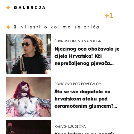
GALERIJA
1
3
vijesti o kojima se priča
ČUVA USPOMENU NA NJEGA
Njezinog oca obožavala je
cijela Hrvatska! Kći
neprežaljenog pjevača
projurila špicom na dva
kotača
PONOVNO POD POVEĆALOM
Što se sve događalo na
hrvatskom otoku pod
osramoćenim glumcem?
Bizarni prizori i danas
izazivaju nevjericu
KAKVIH LJUDI IMA!