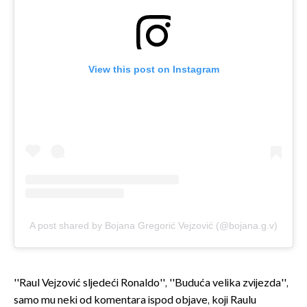
View this post on Instagram
A post shared by Bojana Gregorić Vejzović (@bojana.g.v)
''Raul Vejzović sljedeći Ronaldo'', ''Buduća velika zvijezda'',
samo mu neki od komentara ispod objave, koji Raulu