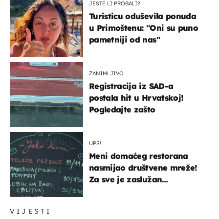
JESTE LI PROBALI?
Turisticu oduševila ponuda
u Primoštenu: "Oni su puno
pametniji od nas"
ZANIMLJIVO
Registracija iz SAD-a
postala hit u Hrvatskoj!
Pogledajte zašto
UPS!
Meni domaćeg restorana
nasmijao društvene mreže!
Za sve je zaslužan
urnebesan naziv jela
VIJESTI