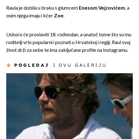
Raula je dobila u braku s glumcem
Enesom Vejzovićem
, a
osim njega imaju i kćer
Zoe
.
Uskoro će proslaviti 18. rođendan, a unatoč tome što su mu
roditelji vrlo popularni i poznati u Hrvatskoj i regiji, Raul svoj
život drži za sebe te ima zaključane profile na Instagramu.
POGLEDAJ
I OVU GALERIJU