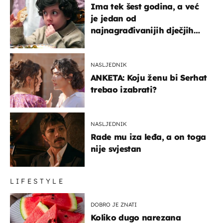
Ima tek šest godina, a već
je jedan od
najnagrađivanijih dječjih
glumaca
NASLJEDNIK
ANKETA: Koju ženu bi Serhat
trebao izabrati?
NASLJEDNIK
Rade mu iza leđa, a on toga
nije svjestan
LIFESTYLE
DOBRO JE ZNATI
Koliko dugo narezana