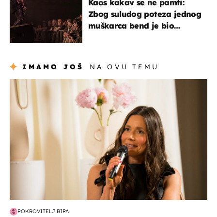
Kaos kakav se ne pamti:
Zbog suludog poteza jednog
muškarca bend je bio
prisiljen prekinuti nastup
IMAMO JOŠ
NA OVU TEMU
moda & ljepota
POKROVITELJ BIPA