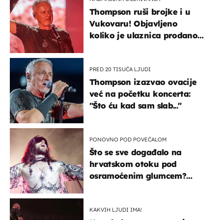
Thompson ruši brojke i u
Vukovaru! Objavljeno
koliko je ulaznica prodano
u kratkom vremenu
PRED 20 TISUĆA LJUDI
Thompson izazvao ovacije
već na početku koncerta:
"Što ću kad sam slab..."
PONOVNO POD POVEĆALOM
Što se sve događalo na
hrvatskom otoku pod
osramoćenim glumcem?
Bizarni prizori i danas
izazivaju nevjericu
KAKVIH LJUDI IMA!