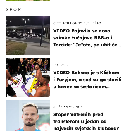
SPORT
CIPELARILI GA DOK JE LEŽAO
VIDEO Pojavila se nova
snimka tučnjave BBB-a i
Torcide: "Je*ote, pa ubit će
ga!"
POLJACI...
VIDEO Boksao je s Kličkom
i Furyjem, a sad su ga stavili
u kavez sa šestoricom
Roma! Pogledajte kako je
završilo
STIŽE KAPETANU?
Stoper Vatrenih pred
transferom u jedan od
najvećih svjetskih klubova?