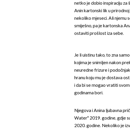
netko je dobio inspiraciju za
Anin kartonski lik u prirodnoj 
nekoliko mjeseci. Ali njemu se
smiješno, pa je kartonska An
ostaviti prošlost iza sebe.
Je li uistinu tako, to zna sa
kojima je snimljen nakon prek
neuredne frizure i podočnjak
hranu koju mu je dostava osta
i da bi se mogao vratiti svo
godinama bori.
Njegova i Anina ljubavna pri
Water" 2019. godine, gdje su 
2020. godine. Nekoliko je iz