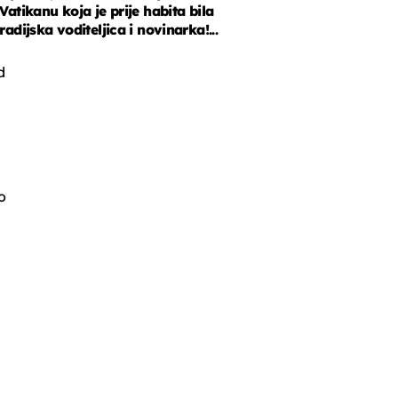
Vatikanu koja je prije habita bila
radijska voditeljica i novinarka!...
d
,
o