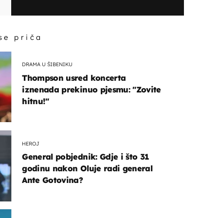
drugačija pojava
 se priča
DRAMA U ŠIBENIKU
Thompson usred koncerta
iznenada prekinuo pjesmu: "Zovite
hitnu!"
HEROJ
General pobjednik: Gdje i što 31
godinu nakon Oluje radi general
Ante Gotovina?