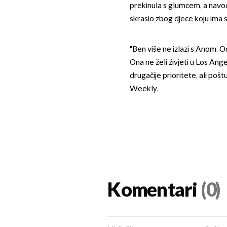
prekinula s glumcem, a navodn
skrasio zbog djece koju ima 
"Ben više ne izlazi s Anom. On
Ona ne želi živjeti u Los An
drugačije prioritete, ali pošt
Weekly.
Komentari
(0)