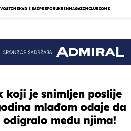
IVOSTI
NEKAD I SAD
PREPORUKE
INMAGAZIN
CLUBZONE
koji je snimljen poslije
 godina mlađom odaje da
 odigralo među njima!