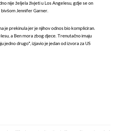
o nije željela živjeti u Los Angelesu, gdje se on
s bivšom Jennifer Garner.
a je prekinula jer je njihov odnos bio kompliciran.
gelesu, a Ben mora zbog djece. Trenutačno imaju
uju jedno drugo", izjavio je jedan od izvora za US