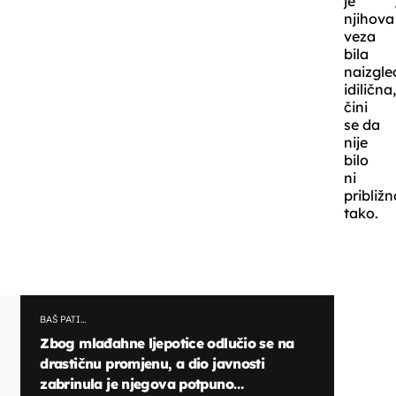
je
njihova
veza
bila
naizgle
idilična
čini
se da
nije
bilo
ni
približn
tako.
BAŠ PATI...
Zbog mlađahne ljepotice odlučio se na
drastičnu promjenu, a dio javnosti
zabrinula je njegova potpuno