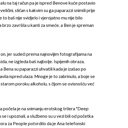
 šalu na taj račun pa je ispred Benove kuće postavio
veličini, sličan s kakvim su ga paparazzi snimili prije
 to baš nije svidjelo i vjerojatno mu nije bilo
a brzo završila u kanti za smeće, a Ben je spreman
mo on, jer sudeći prema najnovijim fotografijama na
ida, ne izgleda baš najbolje. Ispijenih obraza,
a Bena su paparazzi uhvatili kada je izašao po
vila ispred ulaza. Mnoge je to zabrinulo, a boje se
m starom poroku alkoholu, s čijom se ovisnošću već
ča počela je na snimanju erotskog trilera "Deep
se i upoznali, a službeno su u vezi bili od početka
vora za People potvrdilo da je Ana telefonski