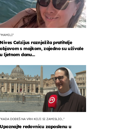
"MAMILI"
Nives Celzijus raznježila pratitelje
objavom s majkom, zajedno su uživale
u ljetnom danu...
ki
"KADA DOĐEŠ NA VRH KOJI SI ZAMISLIO..."
Upoznajte redovnicu zaposlenu u