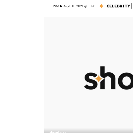
CELEBRITY
Piše
N.K.
,
20.01.2021 @ 10:31
showbuzz