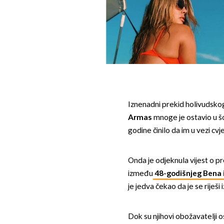
Iznenadni prekid holivudsk
Armas
mnoge je ostavio u š
godine činilo da im u vezi cvj
Onda je odjeknula vijest o pr
između
48-godišnjeg Bena 
je jedva čekao da je se riješi 
Dok su njihovi obožavatelji 