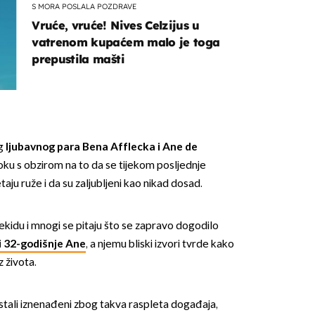
S MORA POSLALA POZDRAVE
Vruće, vruće! Nives Celzijus u
vatrenom kupaćem malo je toga
prepustila mašti
OMOGUĆI OBAVIJESTI
og
ljubavnog para Bena Afflecka i Ane de
oku s obzirom na to da se tijekom posljednje
etaju ruže i da su zaljubljeni kao nikad dosad.
ekidu i mnogi se pitaju što se zapravo dogodilo
i 32-godišnje Ane
, a njemu bliski izvori tvrde kako
iz života.
ostali iznenađeni zbog takva raspleta događaja,