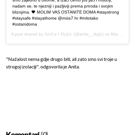
nadam se, te njezniji i pazljiviji prema priroda i svojim
bliznjima. 🖤 MOLIM VAS OSTANITE DOMA #staystrong
#staysafe #stayathome @miss7.hr #mitotako
#ostanidoma
A post shared by
𝔸𝕟𝕚𝕥𝕒 • 𝔻𝕦𝕛𝕚𝕔
(@anita__dujic) on
Mar 21, 2020 at 3:40am PDT
"Nažalost nema gdje drugo biti, ali zato smo svi troje u
strogoj izolaciji", odgovorila je Anita.
Komentari
(0)