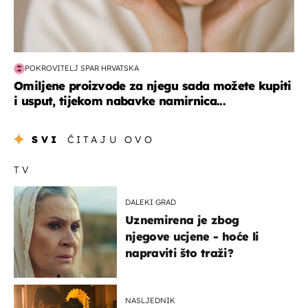
POKROVITELJ SPAR HRVATSKA
Omiljene proizvode za njegu sada možete kupiti
i usput, tijekom nabavke namirnica...
SVI
ČITAJU OVO
TV
DALEKI GRAD
Uznemirena je zbog
njegove ucjene - hoće li
napraviti što traži?
NASLJEDNIK