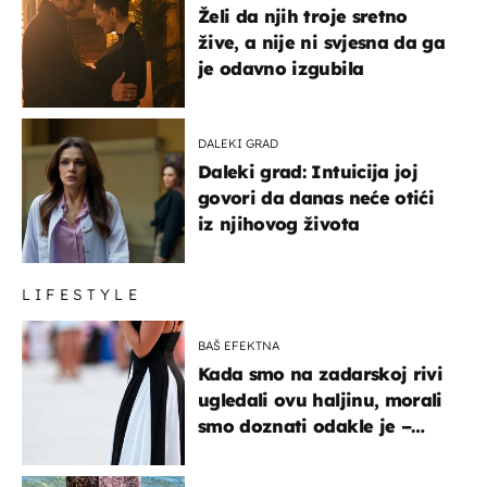
Želi da njih troje sretno
žive, a nije ni svjesna da ga
je odavno izgubila
DALEKI GRAD
Daleki grad: Intuicija joj
govori da danas neće otići
iz njihovog života
LIFESTYLE
BAŠ EFEKTNA
Kada smo na zadarskoj rivi
ugledali ovu haljinu, morali
smo doznati odakle je –
košta samo 18 eura