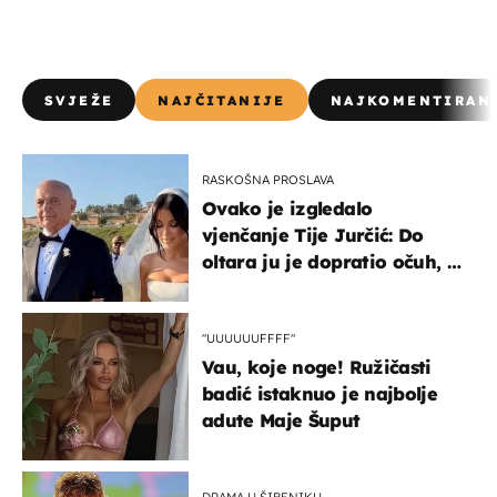
SVJEŽE
NAJČITANIJE
NAJKOMENTIRAN
RASKOŠNA PROSLAVA
Ovako je izgledalo
vjenčanje Tije Jurčić: Do
oltara ju je dopratio očuh, a
slavilo se uz Olivera i Rozgu
"UUUUUUFFFF"
Vau, koje noge! Ružičasti
badić istaknuo je najbolje
adute Maje Šuput
DRAMA U ŠIBENIKU