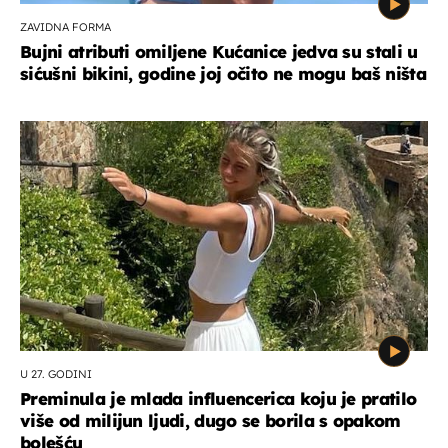
ZAVIDNA FORMA
Bujni atributi omiljene Kućanice jedva su stali u
sićušni bikini, godine joj očito ne mogu baš ništa
U 27. GODINI
Preminula je mlada influencerica koju je pratilo
više od milijun ljudi, dugo se borila s opakom
bolešću