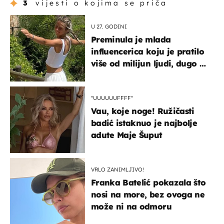
3
vijesti o kojima se priča
U 27. GODINI
Preminula je mlada
influencerica koju je pratilo
više od milijun ljudi, dugo se
borila s opakom bolešću
"UUUUUUFFFF"
Vau, koje noge! Ružičasti
badić istaknuo je najbolje
adute Maje Šuput
VRLO ZANIMLJIVO!
Franka Batelić pokazala što
nosi na more, bez ovoga ne
može ni na odmoru