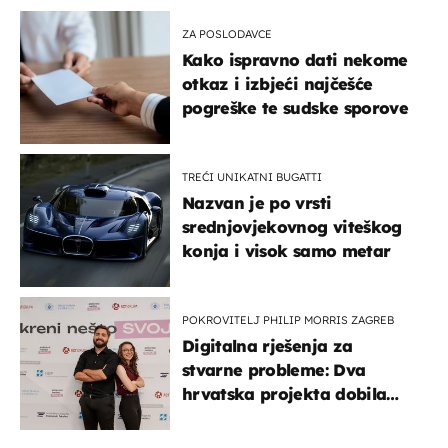
ZA POSLODAVCE
Kako ispravno dati nekome
otkaz i izbjeći najčešće
pogreške te sudske sporove
TREĆI UNIKATNI BUGATTI
Nazvan je po vrsti
srednjovjekovnog viteškog
konja i visok samo metar
POKROVITELJ PHILIP MORRIS ZAGREB
Digitalna rješenja za
stvarne probleme: Dva
hrvatska projekta dobila
potporu za razvoj