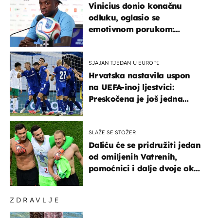
Vinicius donio konačnu
odluku, oglasio se
emotivnom porukom:
"Hvala vam svima"
SJAJAN TJEDAN U EUROPI
Hrvatska nastavila uspon
na UEFA-inoj ljestvici:
Preskočena je još jedna
država
SLAŽE SE STOŽER
Daliću će se pridružiti jedan
od omiljenih Vatrenih,
pomoćnici i dalje dvoje oko
ponude
ZDRAVLJE