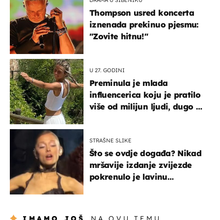
Thompson usred koncerta
iznenada prekinuo pjesmu:
"Zovite hitnu!"
U 27. GODINI
Preminula je mlada
influencerica koju je pratilo
više od milijun ljudi, dugo se
borila s opakom bolešću
STRAŠNE SLIKE
Što se ovdje događa? Nikad
mršavije izdanje zvijezde
pokrenulo je lavinu
zabrinutih komentara
IMAMO JOŠ
NA OVU TEMU