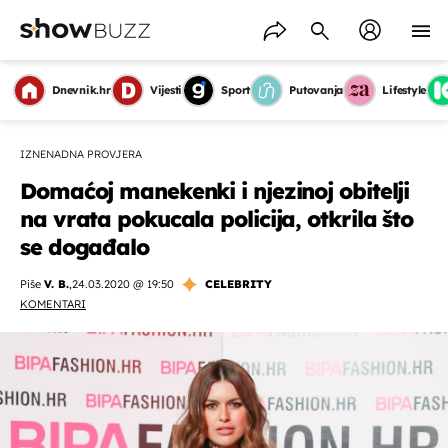
Dnevnik.hr
Vijesti
Sport
Putovanja
Lifestyle
IZNENADNA PROVJERA
Domaćoj manekenki i njezinoj obitelji
na vrata pokucala policija, otkrila što
se događalo
Piše
V. B.
,
24.03.2020 @ 19:50
CELEBRITY
KOMENTARI
OMOGUĆI OBAVIJESTI