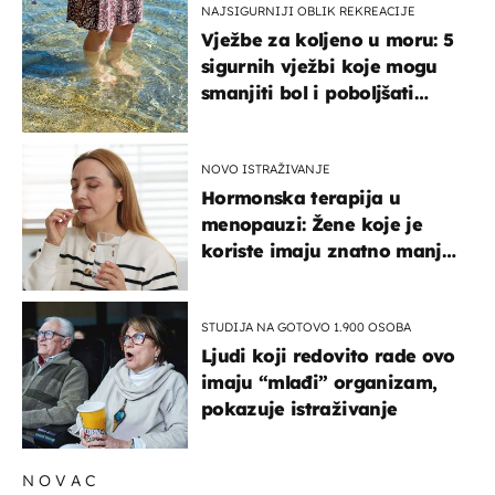
NAJSIGURNIJI OBLIK REKREACIJE
Vježbe za koljeno u moru: 5
sigurnih vježbi koje mogu
smanjiti bol i poboljšati
pokretljivost
NOVO ISTRAŽIVANJE
Hormonska terapija u
menopauzi: Žene koje je
koriste imaju znatno manji
rizik od ovoga
STUDIJA NA GOTOVO 1.900 OSOBA
Ljudi koji redovito rade ovo
imaju “mlađi” organizam,
pokazuje istraživanje
NOVAC