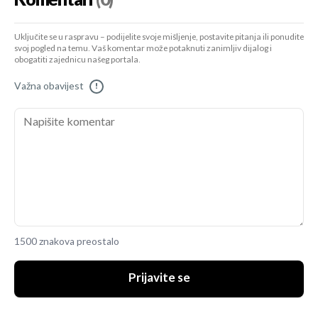
Uključite se u raspravu – podijelite svoje mišljenje, postavite pitanja ili ponudite
svoj pogled na temu. Vaš komentar može potaknuti zanimljiv dijalog i
obogatiti zajednicu našeg portala.
Važna obavijest
!
1500 znakova preostalo
Prijavite se