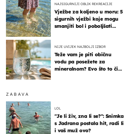
NAJSIGURNIJI OBLIK REKREACIJE
Vježbe za koljeno u moru: 5
sigurnih vježbi koje mogu
smanjiti bol i poboljšati
pokretljivost
NIJE UVIJEK NAJBOLJI IZBOR
Teže vam je piti običnu
vodu pa posežete za
mineralnom? Evo što to čini
organizmu
ZABAVA
LOL
"Je li živ, zna li se?": Snimka
s Jadrana postala hit, radi li
i vaš muž ovo?