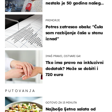
nestalo je 50 godina našeg
života, supruga i ja ne
možemo oka sklopiti"
PRIMORJE
Potres zatresao obalu: "Čula
sam razbijanje čaša u stanu
iznad"
IMAŠ PRAVO, OSTVARI GA!
Tko ima pravo na inkluzivni
dodatak? Može se dobiti i
720 eura
PUTOVANJA
GOTOVO ZA 15 MINUTA
Najbolja ljetna salata od