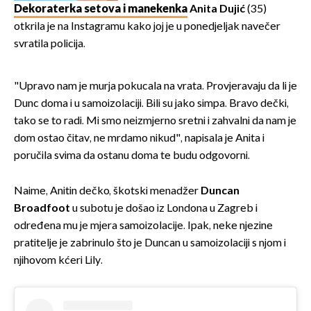
Dekoraterka setova i manekenka
Anita Dujić
(35)
otkrila je na Instagramu kako joj je u ponedjeljak navečer
svratila policija.
"Upravo nam je murja pokucala na vrata. Provjeravaju da li je
Dunc doma i u samoizolaciji. Bili su jako simpa. Bravo dečki,
tako se to radi. Mi smo neizmjerno sretni i zahvalni da nam je
dom ostao čitav, ne mrdamo nikud", napisala je Anita i
poručila svima da ostanu doma te budu odgovorni.
Naime, Anitin dečko, škotski menadžer
Duncan
Broadfoot
u subotu je došao iz Londona u Zagreb i
određena mu je mjera samoizolacije. Ipak, neke njezine
pratitelje je zabrinulo što je Duncan u samoizolaciji s njom i
njihovom kćeri Lily.