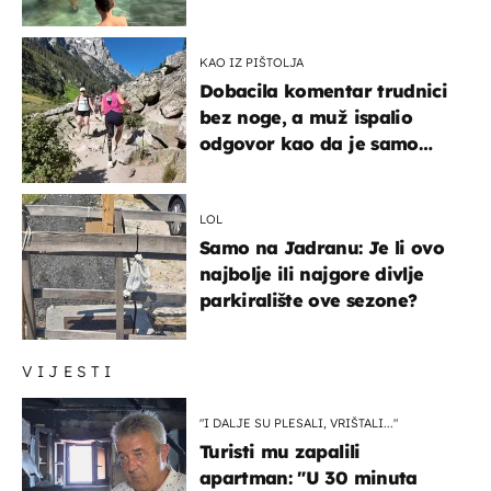
KAO IZ PIŠTOLJA
Dobacila komentar trudnici
bez noge, a muž ispalio
odgovor kao da je samo
čekao…
LOL
Samo na Jadranu: Je li ovo
najbolje ili najgore divlje
parkiralište ove sezone?
VIJESTI
"I DALJE SU PLESALI, VRIŠTALI..."
Turisti mu zapalili
apartman: "U 30 minuta