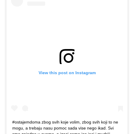
View this post on Instagram
#ostajemdoma zbog svih koje volim, zbog svih koji to ne
mogu, a trebaju nasu pomoc sada vise nego ikad. Svi
smo zajedno u ovome, a izaci cemo jos jaci i mudriji,