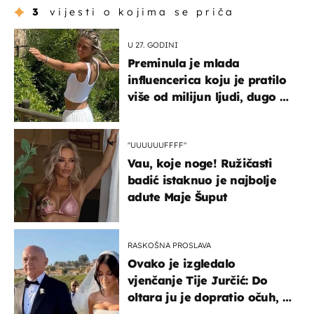
3
vijesti o kojima se priča
U 27. GODINI
Preminula je mlada
influencerica koju je pratilo
više od milijun ljudi, dugo se
borila s opakom bolesti
"UUUUUUFFFF"
Vau, koje noge! Ružičasti
badić istaknuo je najbolje
adute Maje Šuput
RASKOŠNA PROSLAVA
Ovako je izgledalo
vjenčanje Tije Jurčić: Do
oltara ju je dopratio očuh, a