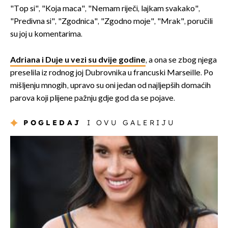
"Top si", "Koja maca", "Nemam riječi, lajkam svakako",
"Predivna si", "Zgodnica", "Zgodno moje", "Mrak", poručili
su joj u komentarima.
Adriana i Duje u vezi su dvije godine
, a ona se zbog njega
preselila iz rodnog joj Dubrovnika u francuski Marseille. Po
mišljenju mnogih, upravo su oni jedan od najljepših domaćih
parova koji plijene pažnju gdje god da se pojave.
POGLEDAJ
I OVU GALERIJU