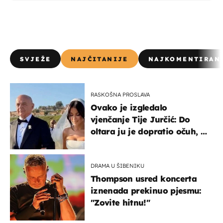
SVJEŽE
NAJČITANIJE
NAJKOMENTIRAN
RASKOŠNA PROSLAVA
Ovako je izgledalo
vjenčanje Tije Jurčić: Do
oltara ju je dopratio očuh, a
slavilo se uz Olivera i Rozgu
DRAMA U ŠIBENIKU
Thompson usred koncerta
iznenada prekinuo pjesmu:
"Zovite hitnu!"