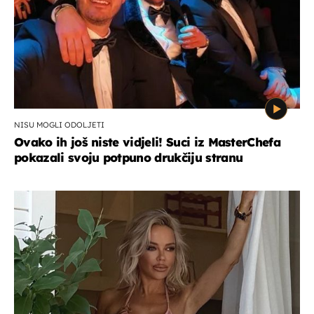
NISU MOGLI ODOLJETI
Ovako ih još niste vidjeli! Suci iz MasterChefa
pokazali svoju potpuno drukčiju stranu