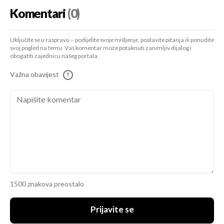
Komentari
(0)
Uključite se u raspravu – podijelite svoje mišljenje, postavite pitanja ili ponudite
svoj pogled na temu. Vaš komentar može potaknuti zanimljiv dijalog i
obogatiti zajednicu našeg portala.
Važna obavijest
!
1500 znakova preostalo
Prijavite se