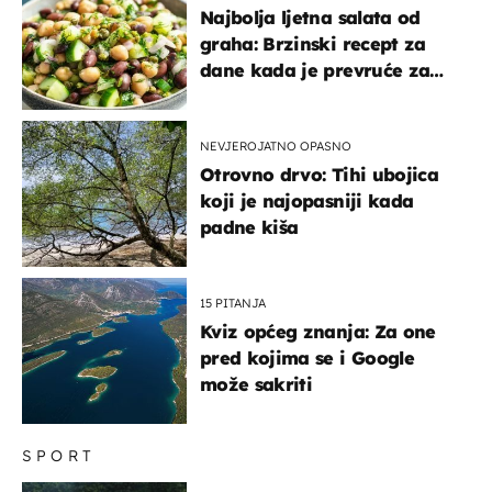
Najbolja ljetna salata od
graha: Brzinski recept za
dane kada je prevruće za
kuhanje
NEVJEROJATNO OPASNO
Otrovno drvo: Tihi ubojica
koji je najopasniji kada
padne kiša
15 PITANJA
Kviz općeg znanja: Za one
pred kojima se i Google
može sakriti
SPORT