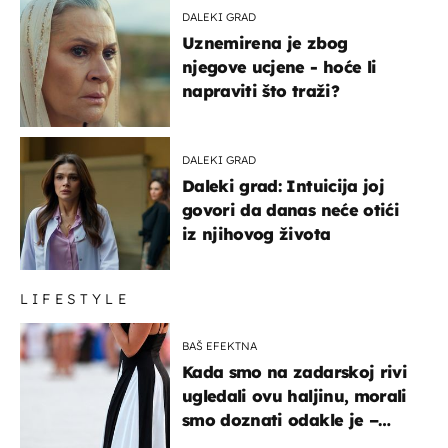
DALEKI GRAD
Uznemirena je zbog
njegove ucjene - hoće li
napraviti što traži?
DALEKI GRAD
Daleki grad: Intuicija joj
govori da danas neće otići
iz njihovog života
LIFESTYLE
BAŠ EFEKTNA
Kada smo na zadarskoj rivi
ugledali ovu haljinu, morali
smo doznati odakle je –
košta samo 18 eura