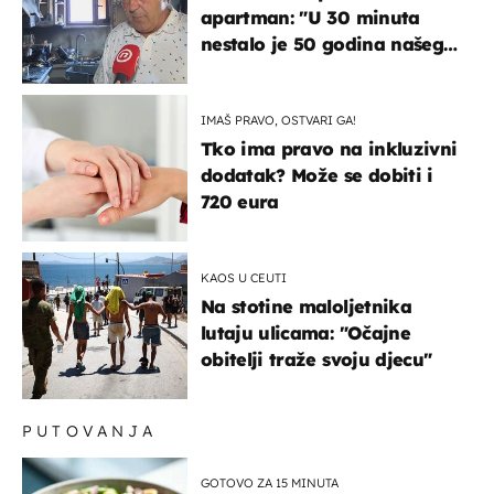
apartman: "U 30 minuta
nestalo je 50 godina našeg
života, supruga i ja ne
možemo oka sklopiti"
IMAŠ PRAVO, OSTVARI GA!
Tko ima pravo na inkluzivni
dodatak? Može se dobiti i
720 eura
KAOS U CEUTI
Na stotine maloljetnika
lutaju ulicama: "Očajne
obitelji traže svoju djecu"
PUTOVANJA
GOTOVO ZA 15 MINUTA