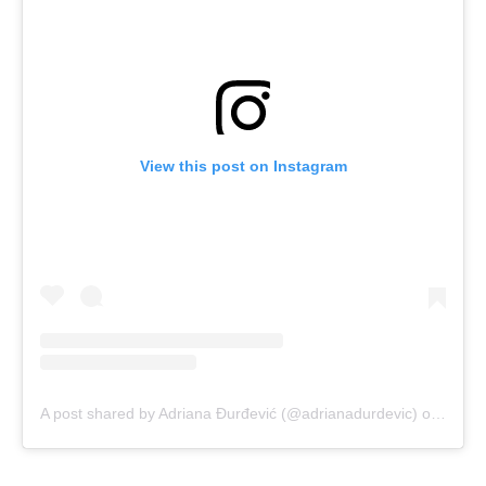
View this post on Instagram
A post shared by Adriana Đurđević (@adrianadurdevic)
on
May 5