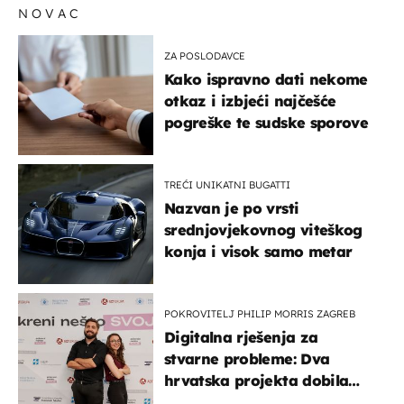
NOVAC
ZA POSLODAVCE
Kako ispravno dati nekome
otkaz i izbjeći najčešće
pogreške te sudske sporove
TREĆI UNIKATNI BUGATTI
Nazvan je po vrsti
srednjovjekovnog viteškog
konja i visok samo metar
POKROVITELJ PHILIP MORRIS ZAGREB
Digitalna rješenja za
stvarne probleme: Dva
hrvatska projekta dobila
potporu za razvoj