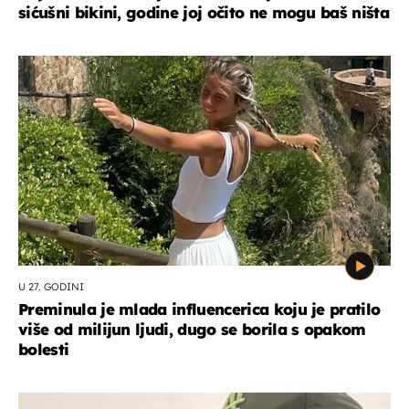
sićušni bikini, godine joj očito ne mogu baš ništa
U 27. GODINI
Preminula je mlada influencerica koju je pratilo
više od milijun ljudi, dugo se borila s opakom
bolesti