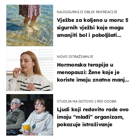
NAJSIGURNIJI OBLIK REKREACIJE
Vježbe za koljeno u moru: 5
sigurnih vježbi koje mogu
smanjiti bol i poboljšati
pokretljivost
NOVO ISTRAŽIVANJE
Hormonska terapija u
menopauzi: Žene koje je
koriste imaju znatno manji
rizik od ovoga
STUDIJA NA GOTOVO 1.900 OSOBA
Ljudi koji redovito rade ovo
imaju “mlađi” organizam,
pokazuje istraživanje