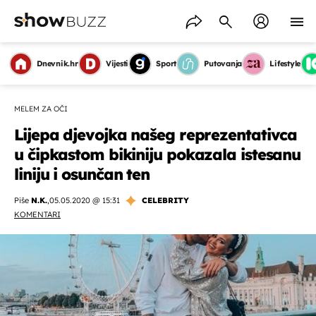
Dnevnik.hr
Vijesti
Sport
Putovanja
Lifestyle
MELEM ZA OČI
Lijepa djevojka našeg reprezentativca
u čipkastom bikiniju pokazala istesanu
liniju i osunčan ten
Piše
N.K.
,
05.05.2020 @ 15:31
CELEBRITY
KOMENTARI
OMOGUĆI OBAVIJESTI