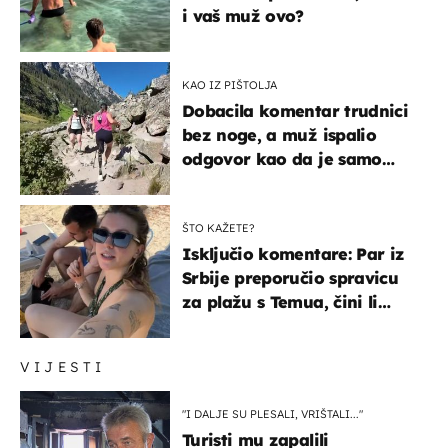
i vaš muž ovo?
KAO IZ PIŠTOLJA
Dobacila komentar trudnici
bez noge, a muž ispalio
odgovor kao da je samo
čekao…
ŠTO KAŽETE?
Isključio komentare: Par iz
Srbije preporučio spravicu
za plažu s Temua, čini li
vam se ovo sigurnim?
VIJESTI
"I DALJE SU PLESALI, VRIŠTALI..."
Turisti mu zapalili