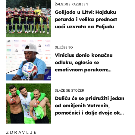
ŽALGIRIS RAZBIJEN
Golijada u Litvi: Hajduku
petarda i velika prednost
uoči uzvrata na Poljudu
SLUŽBENO
Vinicius donio konačnu
odluku, oglasio se
emotivnom porukom:
"Hvala vam svima"
SLAŽE SE STOŽER
Daliću će se pridružiti jedan
od omiljenih Vatrenih,
pomoćnici i dalje dvoje oko
ponude
ZDRAVLJE