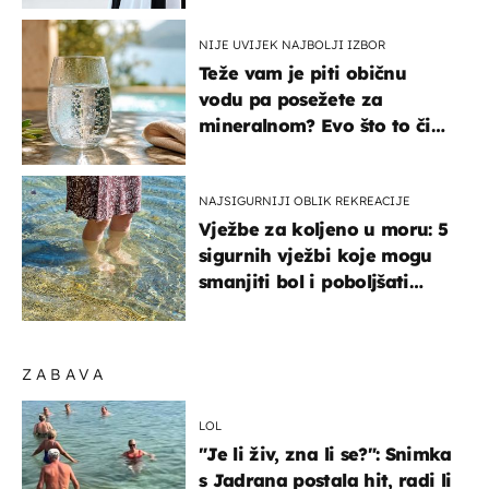
NIJE UVIJEK NAJBOLJI IZBOR
Teže vam je piti običnu
vodu pa posežete za
mineralnom? Evo što to čini
organizmu
NAJSIGURNIJI OBLIK REKREACIJE
Vježbe za koljeno u moru: 5
sigurnih vježbi koje mogu
smanjiti bol i poboljšati
pokretljivost
ZABAVA
LOL
"Je li živ, zna li se?": Snimka
s Jadrana postala hit, radi li