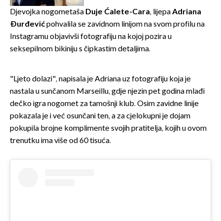
slavilo se uz Olivera i Rozgu
Djevojka nogometaša
Duje Ćalete-Cara
, lijepa
Adriana
Đurđević
pohvalila se zavidnom linijom na svom profilu na
Instagramu objavivši fotografiju na kojoj pozira u
seksepilnom bikiniju s čipkastim detaljima.
"Ljeto dolazi", napisala je Adriana uz fotografiju koja je
nastala u sunčanom Marseillu, gdje njezin pet godina mlađi
dečko igra nogomet za tamošnji klub. Osim zavidne linije
pokazala je i već osunčani ten, a za cjelokupni je dojam
pokupila brojne komplimente svojih pratitelja, kojih u ovom
trenutku ima više od 60 tisuća.