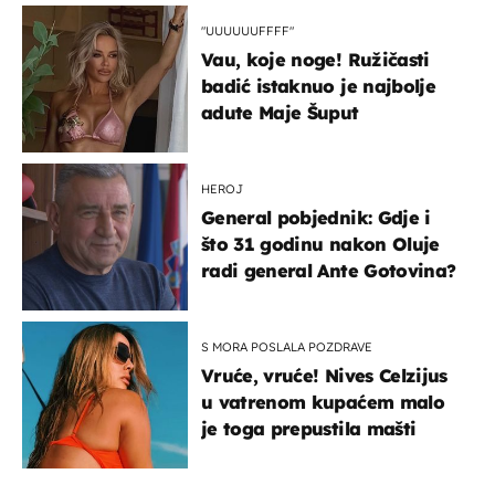
"UUUUUUFFFF"
Vau, koje noge! Ružičasti
badić istaknuo je najbolje
adute Maje Šuput
HEROJ
General pobjednik: Gdje i
što 31 godinu nakon Oluje
radi general Ante Gotovina?
S MORA POSLALA POZDRAVE
Vruće, vruće! Nives Celzijus
u vatrenom kupaćem malo
je toga prepustila mašti