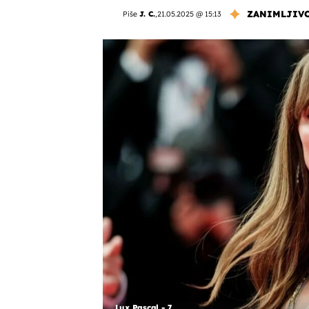
ZANIMLJIV
Piše
J. C.
,
21.05.2025 @ 15:13
Lux Pascal - 7