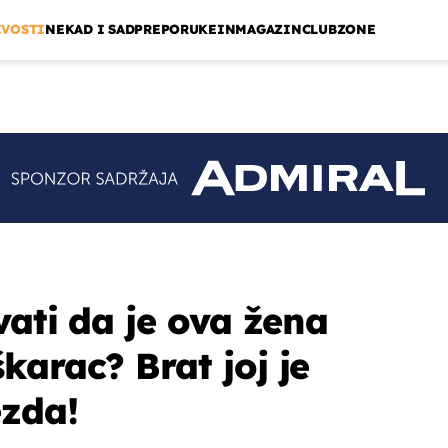
IVOSTI
NEKAD I SAD
PREPORUKE
INMAGAZIN
CLUBZONE
vati da je ova žena
karac? Brat joj je
ezda!