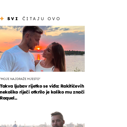
SVI
ČITAJU OVO
"MOJE NAJDRAŽE MJESTO"
Takva ljubav rijetko se viđa: Rakitićevih
nekoliko riječi otkrilo je koliko mu znači
Raquel...