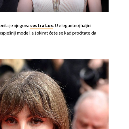
enila je njegova
sestra Lux
. U elegantnoj haljini
spješniji model, a šokirat ćete se kad pročitate da
OMOGUĆI OBAVIJESTI