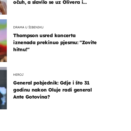
očuh, a slavilo se uz Olivera i
Rozgu
DRAMA U ŠIBENIKU
Thompson usred koncerta
iznenada prekinuo pjesmu: "Zovite
hitnu!"
HEROJ
General pobjednik: Gdje i što 31
godinu nakon Oluje radi general
Ante Gotovina?