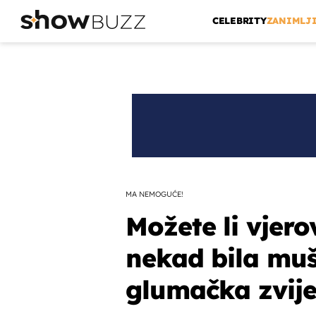
CELEBRITY
ZANIMLJ
MA NEMOGUĆE!
Možete li vjero
nekad bila muš
glumačka zvij