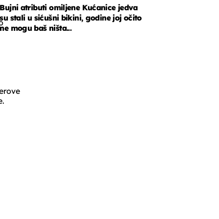
Bujni atributi omiljene Kućanice jedva
su stali u sićušni bikini, godine joj očito
o
ne mogu baš ništa...
derove
e.