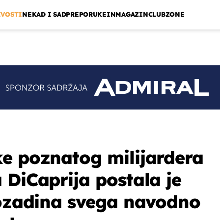
IVOSTI
NEKAD I SAD
PREPORUKE
INMAGAZIN
CLUBZONE
e poznatog milijardera
 DiCaprija postala je
pozadina svega navodno