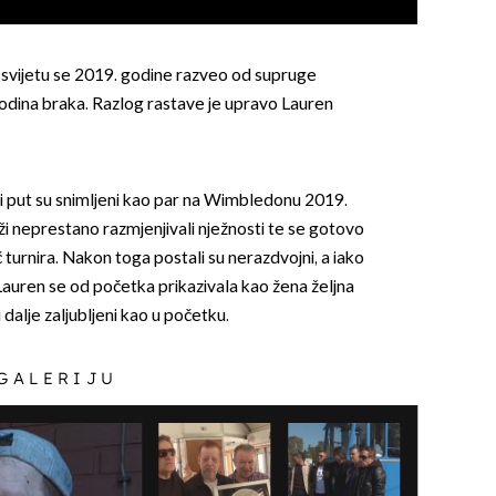
na svijetu se 2019. godine razveo od supruge
dina braka. Razlog rastave je upravo Lauren
vi put su snimljeni kao par na Wimbledonu 2019.
ži neprestano razmjenjivali nježnosti te se gotovo
eč turnira. Nakon toga postali su nerazdvojni, a iako
i Lauren se od početka prikazivala kao žena željna
 i dalje zaljubljeni kao u početku.
 GALERIJU