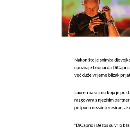
Nakon što je snimka djevojke
upoznaje Leonarda DiCaprija o
već duže vrijeme blizak prij
Lauren na snimci koja je post
razgovara s njezinim partnero
potpuno nezainteresiran, ako 
"DiCaprio i Bezos su vrlo blis