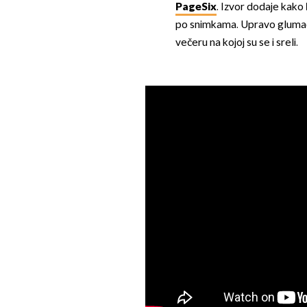
PageSix
. Izvor dodaje kako
po snimkama. Upravo glumac j
večeru na kojoj su se i sreli.