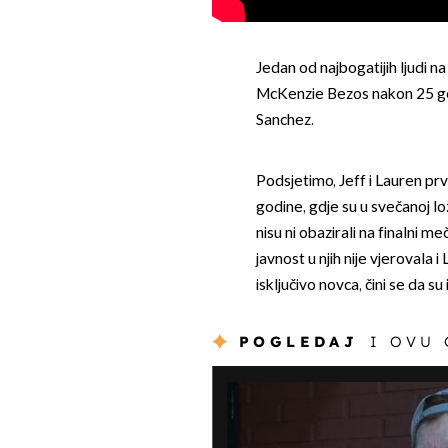
Jedan od najbogatijih ljudi 
McKenzie Bezos nakon 25 go
Sanchez.
Podsjetimo, Jeff i Lauren pr
godine, gdje su u svečanoj lo
nisu ni obazirali na finalni m
javnost u njih nije vjerovala 
isključivo novca, čini se da su
POGLEDAJ
I OVU