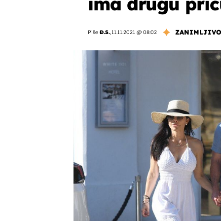
ima drugu prič
ZANIMLJIVO
Piše
Đ.S.
,
11.11.2021 @ 08:02