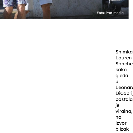
Foto: Profimedia
Snimka
Lauren
Sanche
kako
gleda
u
Leonar
DiCapri
postala
je
viralna,
no
izvor
blizak