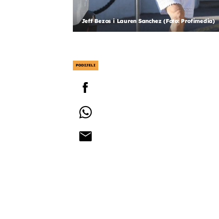
Jeff Bezos i Lauren Sanchez (Foto: Profimedia)
PODIJELI