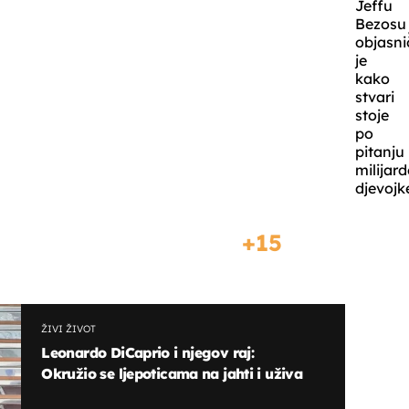
Jeffu
Bezosu
objasni
je
kako
stvari
stoje
po
pitanju
milijar
djevojk
15
ŽIVI ŽIVOT
Leonardo DiCaprio i njegov raj:
Okružio se ljepoticama na jahti i uživa