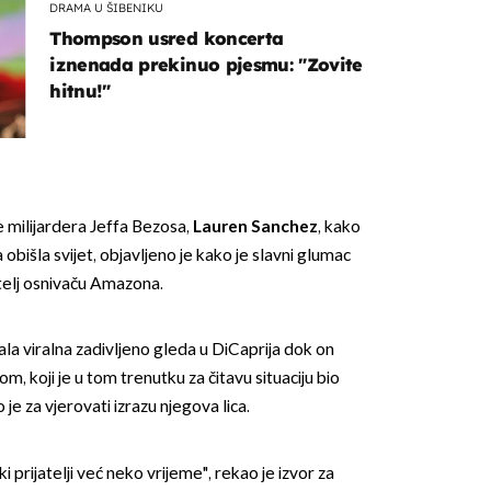
DRAMA U ŠIBENIKU
Thompson usred koncerta
iznenada prekinuo pjesmu: "Zovite
hitnu!"
OMOGUĆI OBAVIJESTI
 milijardera Jeffa Bezosa,
Lauren Sanchez
, kako
bišla svijet, objavljeno je kako je slavni glumac
atelj osnivaču Amazona.
ala viralna zadivljeno gleda u DiCaprija dok on
m, koji je u tom trenutku za čitavu situaciju bio
je za vjerovati izrazu njegova lica.
ki prijatelji već neko vrijeme", rekao je izvor za