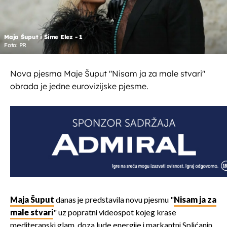
Maja Šuput i Šime Elez - 1
Foto: PR
Nova pjesma Maje Šuput "Nisam ja za male stvari"
obrada je jedne eurovizijske pjesme.
Maja Šuput
danas je predstavila novu pjesmu "
Nisam ja za
male stvari
" uz popratni videospot kojeg krase
mediteranski glam, doza lude energije i markantni Splićanin