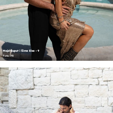
Maja Šuput i Šime Elez - 9
Foto: PR