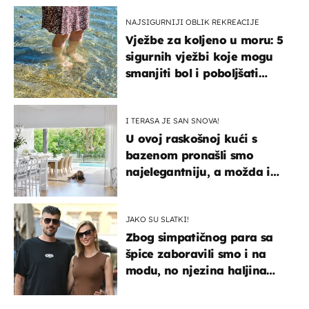
NAJSIGURNIJI OBLIK REKREACIJE
Vježbe za koljeno u moru: 5
sigurnih vježbi koje mogu
smanjiti bol i poboljšati
pokretljivost
I TERASA JE SAN SNOVA!
U ovoj raskošnoj kući s
bazenom pronašli smo
najelegantniju, a možda i
najljepšu bijelu kuhinju
JAKO SU SLATKI!
Zbog simpatičnog para sa
špice zaboravili smo i na
modu, no njezina haljina
itekako nas se dojmila