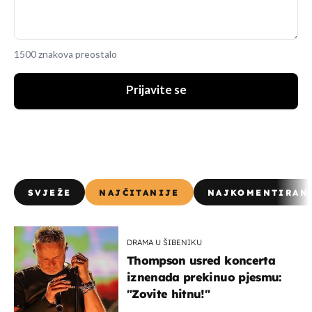
1500 znakova preostalo
Prijavite se
SVJEŽE
NAJČITANIJE
NAJKOMENTIRAN
DRAMA U ŠIBENIKU
Thompson usred koncerta
iznenada prekinuo pjesmu:
"Zovite hitnu!"