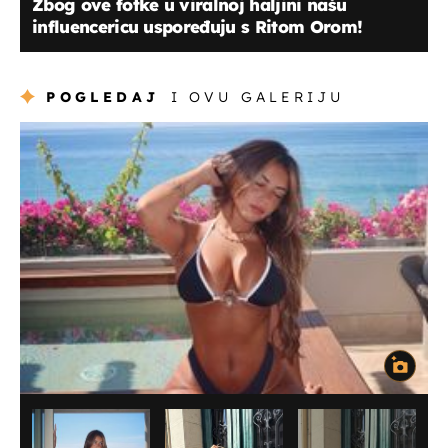
Zbog ove fotke u viralnoj haljini našu
influencericu uspoređuju s Ritom Orom!
POGLEDAJ
I OVU GALERIJU