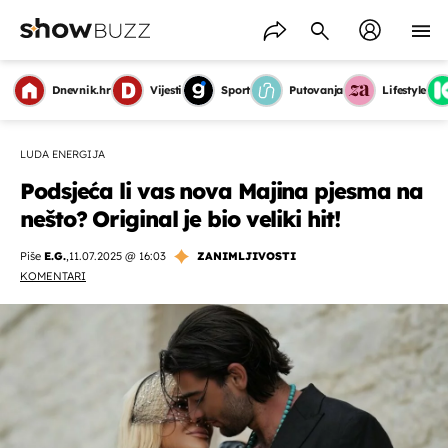
Dnevnik.hr
Vijesti
Sport
Putovanja
Lifestyle
LUDA ENERGIJA
Podsjeća li vas nova Majina pjesma na
nešto? Original je bio veliki hit!
Piše
E.G.
,
11.07.2025 @ 16:03
ZANIMLJIVOSTI
KOMENTARI
OMOGUĆI OBAVIJESTI