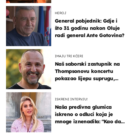
HEROJ
General pobjednik: Gdje i
što 31 godinu nakon Oluje
radi general Ante Gotovina?
IMAJU TRI KĆERI
Naš saborski zastupnik na
Thompsonovu koncertu
pokazao lijepu suprugu,
koja godinama izbjegava
javnost
ISKRENI INTERVJU!
Naša predivna glumica
iskreno o odluci koja je
mnoge iznenadila: ''Kao da
mi je veliki teret pao s leđa''