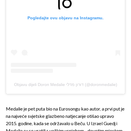
Pogledajte ovu objavu na Instagramu.
Objavu dijeli Doron Medalie דורון מדלי (@doronmedalie)
Medalie je pet puta bio na Eurosongu kao autor, a prvi put je
na najveće svjetske glazbeno natjecanje otišao upravo
2015. godine, kada se održavalo u Beču. U Izrael Guedj i