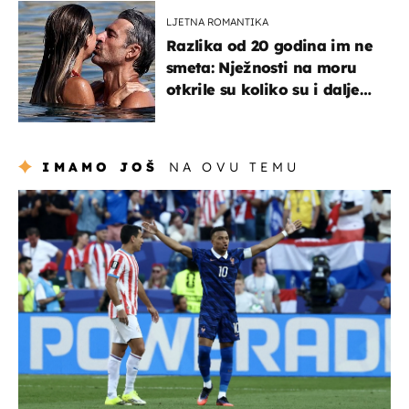
LJETNA ROMANTIKA
Razlika od 20 godina im ne
smeta: Nježnosti na moru
otkrile su koliko su i dalje
zaljubljeni
IMAMO JOŠ
NA OVU TEMU
svjetsko prvenstvo 2026