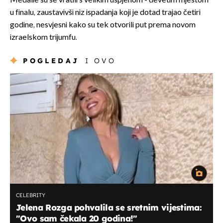
Medalie su se vratili s velikim uspjehom - devetim mjestom
u finalu, zaustavivši niz ispadanja koji je dotad trajao četiri
godine, nesvjesni kako su tek otvorili put prema novom
izraelskom trijumfu.
POGLEDAJ
I OVO
CELEBRITY
Jelena Rozga pohvalila se sretnim vijestima:
"Ovo sam čekala 20 godina!"