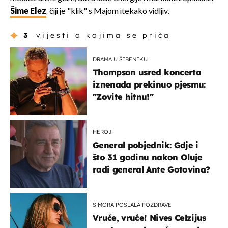
Šime Elez
, čiji je "klik" s Majom itekako vidljiv.
3
vijesti o kojima se priča
DRAMA U ŠIBENIKU
Thompson usred koncerta
iznenada prekinuo pjesmu:
"Zovite hitnu!"
HEROJ
General pobjednik: Gdje i
što 31 godinu nakon Oluje
radi general Ante Gotovina?
S MORA POSLALA POZDRAVE
Vruće, vruće! Nives Celzijus