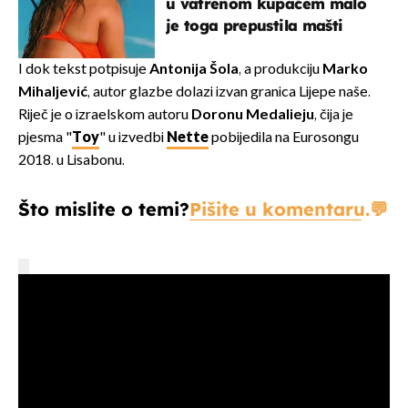
u vatrenom kupaćem malo
je toga prepustila mašti
I dok tekst potpisuje
Antonija Šola
, a produkciju
Marko
Mihaljević
, autor glazbe dolazi izvan granica Lijepe naše.
Riječ je o izraelskom autoru
Doronu Medalieju
, čija je
pjesma "
Toy
" u izvedbi
Nette
pobijedila na Eurosongu
2018. u Lisabonu.
Što mislite o temi?
Pišite u komentaru.