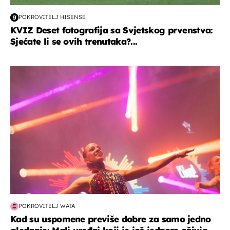
POKROVITELJ HISENSE
KVIZ Deset fotografija sa Svjetskog prvenstva:
Sjećate li se ovih trenutaka?...
kultura & zabava
POKROVITELJ WATA
Kad su uspomene previše dobre za samo jedno