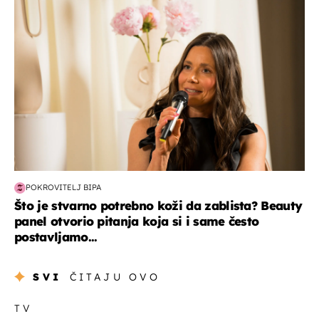
POKROVITELJ BIPA
Što je stvarno potrebno koži da zablista? Beauty
panel otvorio pitanja koja si i same često
postavljamo...
SVI
ČITAJU OVO
TV