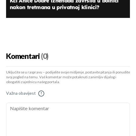
Kći Anice Dobre iznenada završila u bolnici
nakon tretmana u privatnoj klinici?
Komentari
(0)
Uključite se u raspravu – podijelite svoje mišljenje, postavite pitanja ili ponudite
svoj pogled na temu. Vaš komentar može potaknuti zanimljiv dijalog i
obogatiti zajednicu našeg portala.
Važna obavijest
!