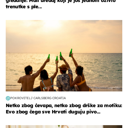
gledanje: Mali uređaj koji je još jednom oživio
trenutke s ple...
zanimljivosti
POKROVITELJ CARLSBERG CROATIA
Netko zbog ćevapa, netko zbog drške za motiku:
Evo zbog čega sve Hrvati duguju pivo...
moda & ljepota