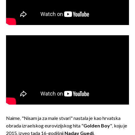
Naime, "Nisam ja za male stvari" nastala je kao hrvatska
obrada izraelskog eurovizijskog hita "
Golden Boy
", koju je
2015. izveo tada 16-godišnji
Nadav Guedj
.