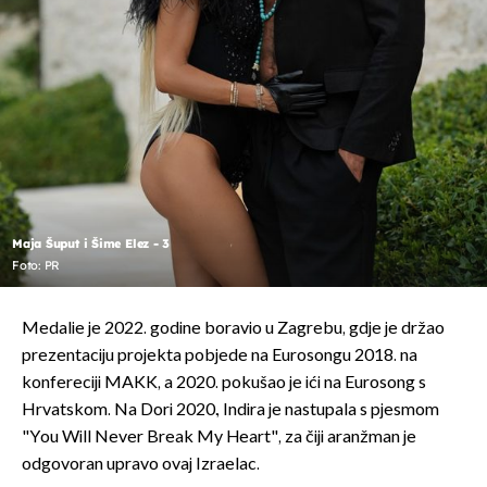
Maja Šuput i Šime Elez - 3
Foto: PR
Medalie je 2022. godine boravio u Zagrebu, gdje je držao
prezentaciju projekta pobjede na Eurosongu 2018. na
konfereciji MAKK, a 2020. pokušao je ići na Eurosong s
Hrvatskom. Na Dori 2020., Indira je nastupala s pjesmom
"You Will Never Break My Heart", za čiji aranžman je
odgovoran upravo ovaj Izraelac.