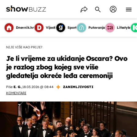
Dnevnik.hr
Vijesti
Sport
Putovanja
Lifestyle
NIJE VIŠE KAO PRIJE?
Je li vrijeme za ukidanje Oscara? Ovo
je razlog zbog kojeg sve više
gledatelja okreće leđa ceremoniji
Piše
E. G.
,
18.03.2026 @ 08:44
ZANIMLJIVOSTI
KOMENTARI
OMOGUĆI OBAVIJESTI