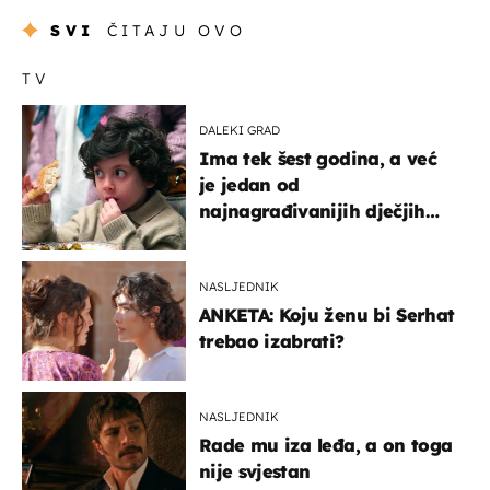
SVI
ČITAJU OVO
TV
DALEKI GRAD
Ima tek šest godina, a već
je jedan od
najnagrađivanijih dječjih
glumaca
NASLJEDNIK
ANKETA: Koju ženu bi Serhat
trebao izabrati?
NASLJEDNIK
Rade mu iza leđa, a on toga
nije svjestan