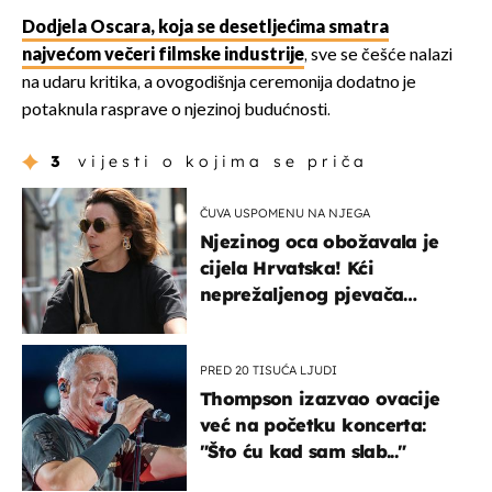
Dodjela Oscara, koja se desetljećima smatra
najvećom večeri filmske industrije
, sve se češće nalazi
na udaru kritika, a ovogodišnja ceremonija dodatno je
potaknula rasprave o njezinoj budućnosti.
3
vijesti o kojima se priča
ČUVA USPOMENU NA NJEGA
Njezinog oca obožavala je
cijela Hrvatska! Kći
neprežaljenog pjevača
projurila špicom na dva
kotača
PRED 20 TISUĆA LJUDI
Thompson izazvao ovacije
već na početku koncerta:
"Što ću kad sam slab..."