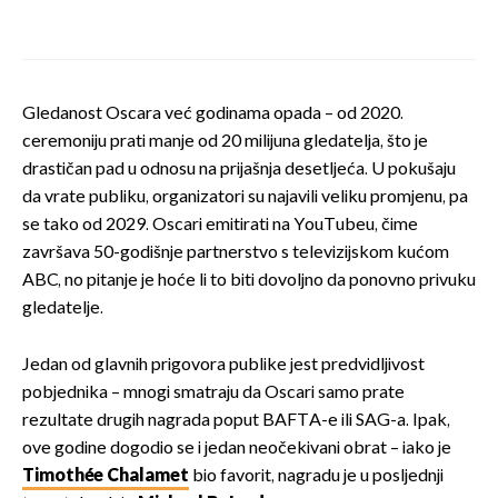
Gledanost Oscara već godinama opada – od 2020.
ceremoniju prati manje od 20 milijuna gledatelja, što je
drastičan pad u odnosu na prijašnja desetljeća. U pokušaju
da vrate publiku, organizatori su najavili veliku promjenu, pa
se tako od 2029. Oscari emitirati na YouTubeu, čime
završava 50-godišnje partnerstvo s televizijskom kućom
ABC, no pitanje je hoće li to biti dovoljno da ponovno privuku
gledatelje.
Jedan od glavnih prigovora publike jest predvidljivost
pobjednika – mnogi smatraju da Oscari samo prate
rezultate drugih nagrada poput BAFTA-e ili SAG-a. Ipak,
ove godine dogodio se i jedan neočekivani obrat – iako je
Timothée Chalamet
bio favorit, nagradu je u posljednji