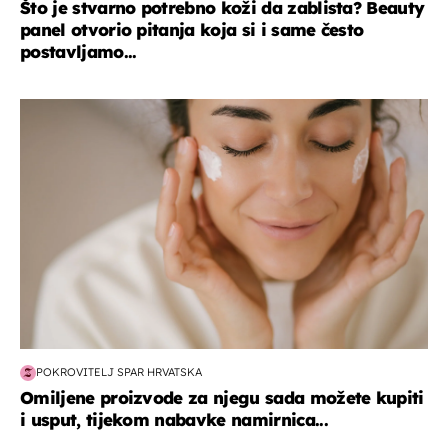
Što je stvarno potrebno koži da zablista? Beauty
panel otvorio pitanja koja si i same često
postavljamo...
moda & ljepota
POKROVITELJ SPAR HRVATSKA
Omiljene proizvode za njegu sada možete kupiti
i usput, tijekom nabavke namirnica...