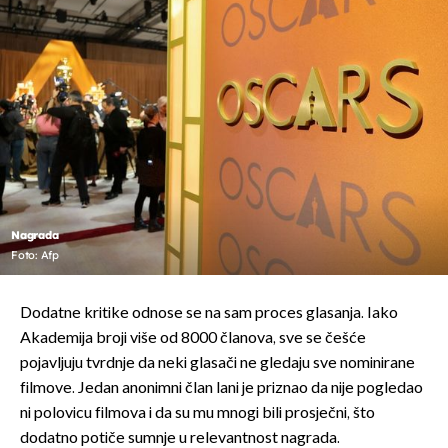
Nagrada
Foto: Afp
Dodatne kritike odnose se na sam proces glasanja. Iako
Akademija broji više od 8000 članova, sve se češće
pojavljuju tvrdnje da neki glasači ne gledaju sve nominirane
filmove. Jedan anonimni član lani je priznao da nije pogledao
ni polovicu filmova i da su mu mnogi bili prosječni, što
dodatno potiče sumnje u relevantnost nagrada.