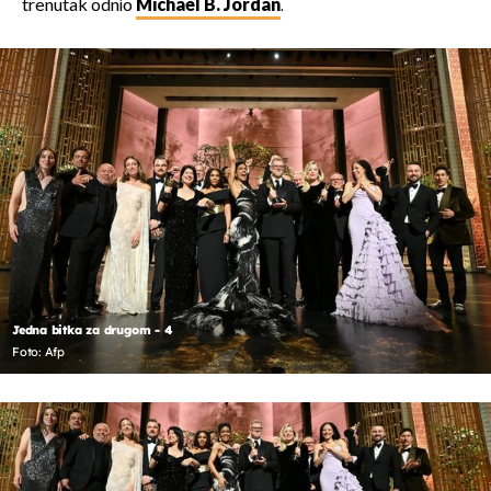
trenutak odnio
Michael B. Jordan
.
Jedna bitka za drugom - 4
Foto: Afp