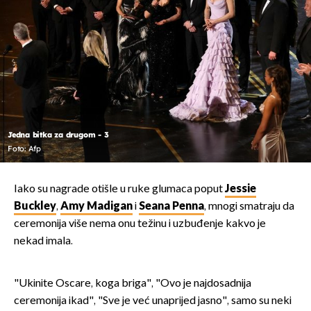
Jedna bitka za drugom - 3
Foto: Afp
Iako su nagrade otišle u ruke glumaca poput
Jessie
Buckley
,
Amy Madigan
i
Seana Penna
, mnogi smatraju da
ceremonija više nema onu težinu i uzbuđenje kakvo je
nekad imala.
"Ukinite Oscare, koga briga", "Ovo je najdosadnija
ceremonija ikad", "Sve je već unaprijed jasno", samo su neki