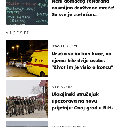
Meni domaćeg restorana
nasmijao društvene mreže!
Za sve je zaslužan
urnebesan naziv jela
VIJESTI
DRAMA U RIJECI
Urušio se balkon kuće, na
njemu bile dvije osobe:
"Život im je visio o koncu"
BURE BARUTA
Ukrajinski stručnjak
upozorava na novu
prijetnju: Ovaj grad u BiH-u
bi mogao biti žarište