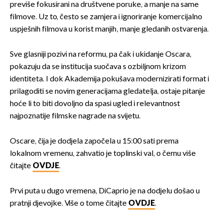
previše fokusirani na društvene poruke, a manje na same
filmove. Uz to, često se zamjera i ignoriranje komercijalno
uspješnih filmova u korist manjih, manje gledanih ostvarenja.
Sve glasniji pozivi na reformu, pa čak i ukidanje Oscara,
pokazuju da se institucija suočava s ozbiljnom krizom
identiteta. I dok Akademija pokušava modernizirati format i
prilagoditi se novim generacijama gledatelja, ostaje pitanje
hoće li to biti dovoljno da spasi ugled i relevantnost
najpoznatije filmske nagrade na svijetu.
Oscare, čija je dodjela započela u 15:00 sati prema
lokalnom vremenu, zahvatio je toplinski val, o čemu više
čitajte
OVDJE
.
Prvi puta u dugo vremena, DiCaprio je na dodjelu došao u
pratnji djevojke. Više o tome čitajte
OVDJE
.