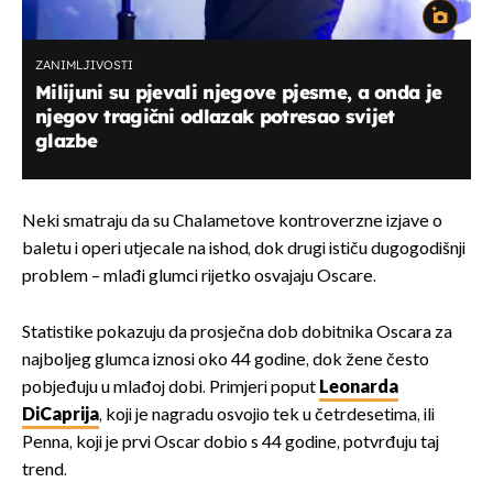
ZANIMLJIVOSTI
Milijuni su pjevali njegove pjesme, a onda je
njegov tragični odlazak potresao svijet
glazbe
Neki smatraju da su Chalametove kontroverzne izjave o
baletu i operi utjecale na ishod, dok drugi ističu dugogodišnji
problem – mlađi glumci rijetko osvajaju Oscare.
Statistike pokazuju da prosječna dob dobitnika Oscara za
najboljeg glumca iznosi oko 44 godine, dok žene često
pobjeđuju u mlađoj dobi. Primjeri poput
Leonarda
DiCaprija
, koji je nagradu osvojio tek u četrdesetima, ili
Penna, koji je prvi Oscar dobio s 44 godine, potvrđuju taj
trend.