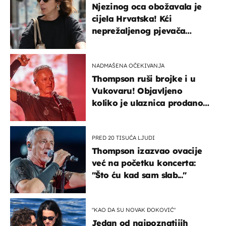
Njezinog oca obožavala je
cijela Hrvatska! Kći
neprežaljenog pjevača
projurila špicom na dva
kotača
NADMAŠENA OČEKIVANJA
Thompson ruši brojke i u
Vukovaru! Objavljeno
koliko je ulaznica prodano
u kratkom vremenu
PRED 20 TISUĆA LJUDI
Thompson izazvao ovacije
već na početku koncerta:
"Što ću kad sam slab..."
"KAO DA SU NOVAK ĐOKOVIĆ"
Jedan od najpoznatijih