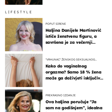
LIFESTYLE
POPUT SIRENE
Haljina Danijele Martinović
ističe ženstvenu figuru, a
savršena je za večernji
izlazak na moru
"VRHUNAC" ŽENSKOG SEKSUALNOG
ISKUSTVA
Kako do vaginalnog
orgazma? Samo 18 % žena
može ga doživjeti isključivo
na ovaj način
PREKRASNO IZDANJE
Ova haljina poručuje “Ja
sam na godišnjem”, idealna