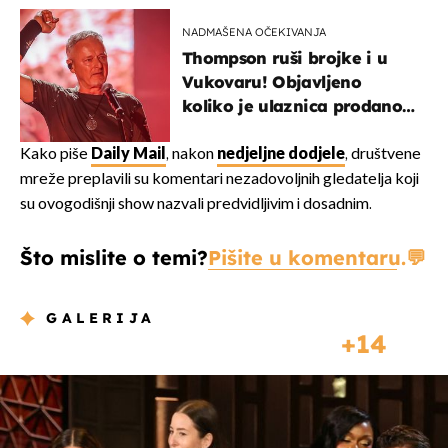
NADMAŠENA OČEKIVANJA
Thompson ruši brojke i u
Vukovaru! Objavljeno
koliko je ulaznica prodano
u kratkom vremenu
Kako piše
Daily Mail
, nakon
nedjeljne dodjele
, društvene
mreže preplavili su komentari nezadovoljnih gledatelja koji
su ovogodišnji show nazvali predvidljivim i dosadnim.
Što mislite o temi?
Pišite u komentaru.
GALERIJA
14