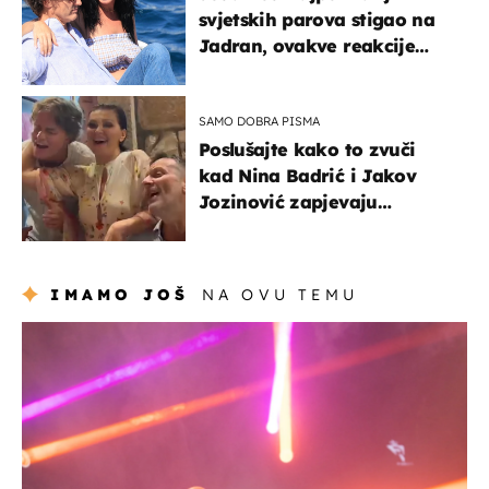
svjetskih parova stigao na
Jadran, ovakve reakcije
vjerojatno nisu očekivali
SAMO DOBRA PISMA
Poslušajte kako to zvuči
kad Nina Badrić i Jakov
Jozinović zapjevaju
Oliverov hit!
IMAMO JOŠ
NA OVU TEMU
kultura & zabava