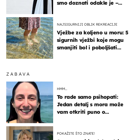
smo doznati odakle je –
košta samo 18 eura
NAJSIGURNIJI OBLIK REKREACIJE
Vježbe za koljeno u moru: 5
sigurnih vježbi koje mogu
smanjiti bol i poboljšati
pokretljivost
ZABAVA
HMM…
To rade samo psihopati:
Jedan detalj s mora može
vam otkriti puno o
prijateljima
POKAŽITE ŠTO ZNATE!