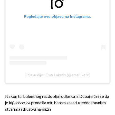
Pogledajte ovu objavu na Instagramu.
Objavu dijeli Ema Luketin (@emaluketin)
Nakon turbulentnog razdoblja i odlaska iz Dubaija čini se da
je
influencerica
pronašla mir, barem zasad, u jednostavnijim
stvarima i društvu najbližih.