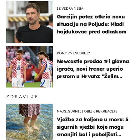
IZ VEDRA NEBA
Garcijin potez otkrio novu
situaciju na Poljudu: Mladi
hajdukovac pred odlaskom
PONOVNI SUSRET?
Newcastle prodao tri glavna
igrača, novi trener uperio
prstom u Hrvata: "Želim
njega!"
ZDRAVLJE
NAJSIGURNIJI OBLIK REKREACIJE
Vježbe za koljeno u moru: 5
sigurnih vježbi koje mogu
smanjiti bol i poboljšati