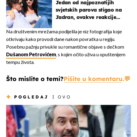
Jedan od najpoznatijih
svjetskih parova stigao na
Jadran, ovakve reakcije
vjerojatno nisu očekivali
Na društvenim mrežama podijelila je niz fotografija koje
otkrivaju kako provodi dane nakon povratka u regiju.
Posebnu pažnju privukle su romantične objave s dečkom
Dušanom Petrovićem
, s kojim očito uživa u opuštenijem
tempu života.
Što mislite o temi?
Pišite u komentaru.
POGLEDAJ
I OVO