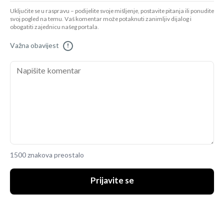
Uključite se u raspravu – podijelite svoje mišljenje, postavite pitanja ili ponudite
svoj pogled na temu. Vaš komentar može potaknuti zanimljiv dijalog i
obogatiti zajednicu našeg portala.
Važna obavijest
!
1500 znakova preostalo
Prijavite se