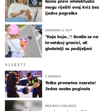
Samo pravi intelektualci
mogu riješiti ovaj kviz bez
ijedne pogreške
ZAMJERATE LI JOJ?
"Koja kuja…": Snašla se na
hrvatskoj granici, ali
gledatelji su podijeljeni
VIJESTI
U ZAGORJU
Teška prometna nesreća!
Jedna osoba poginula
PACIJENT U IZOLACIJI