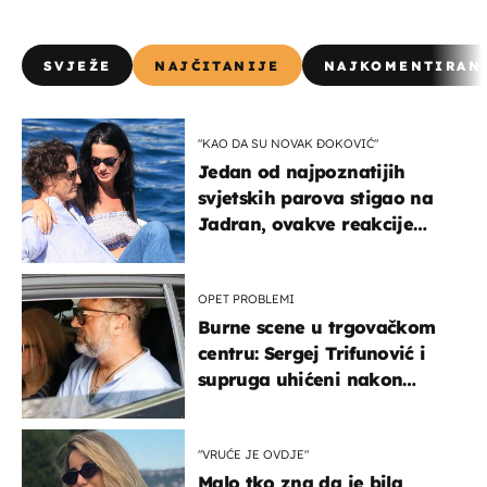
SVJEŽE
NAJČITANIJE
NAJKOMENTIRAN
"KAO DA SU NOVAK ĐOKOVIĆ"
Jedan od najpoznatijih
svjetskih parova stigao na
Jadran, ovakve reakcije
vjerojatno nisu očekivali
OPET PROBLEMI
Burne scene u trgovačkom
centru: Sergej Trifunović i
supruga uhićeni nakon
svađe!
"VRUĆE JE OVDJE"
Malo tko zna da je bila