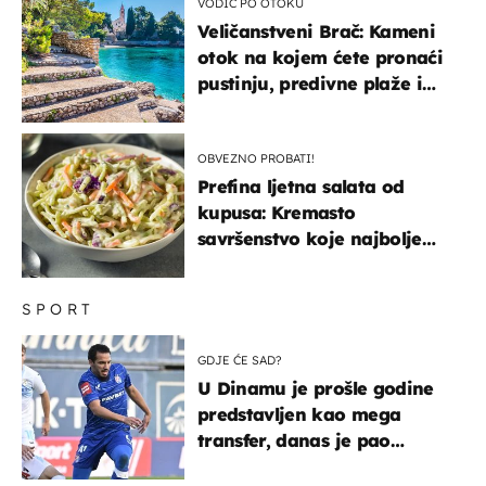
VODIČ PO OTOKU
Veličanstveni Brač: Kameni
otok na kojem ćete pronaći
pustinju, predivne plaže i
uzbudljivu hranu
OBVEZNO PROBATI!
Prefina ljetna salata od
kupusa: Kremasto
savršenstvo koje najbolje
paše uz pečeno meso
SPORT
GDJE ĆE SAD?
U Dinamu je prošle godine
predstavljen kao mega
transfer, danas je pao
najniže u karijeri