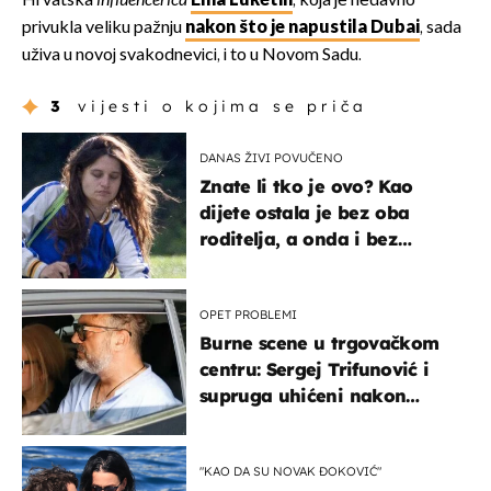
Hrvatska
influencerica
Ema Luketin
, koja je nedavno
privukla veliku pažnju
nakon što je napustila Dubai
, sada
uživa u novoj svakodnevici, i to u Novom Sadu.
3
vijesti o kojima se priča
DANAS ŽIVI POVUČENO
Znate li tko je ovo? Kao
dijete ostala je bez oba
roditelja, a onda i bez
milijuna koje je trebala
naslijediti
OPET PROBLEMI
Burne scene u trgovačkom
centru: Sergej Trifunović i
supruga uhićeni nakon
svađe!
"KAO DA SU NOVAK ĐOKOVIĆ"