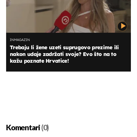
INMAGAZIN
Trebaju li žene uzeti suprugovo prezime ili
nakon udaje zadržati svoje? Evo što na to
kažu poznate Hrvatice!
Komentari
(0)