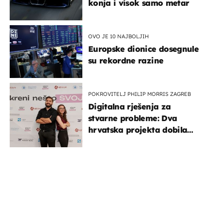
konja i visok samo metar
OVO JE 10 NAJBOLJIH
Europske dionice dosegnule
su rekordne razine
POKROVITELJ PHILIP MORRIS ZAGREB
Digitalna rješenja za
stvarne probleme: Dva
hrvatska projekta dobila
potporu za razvoj