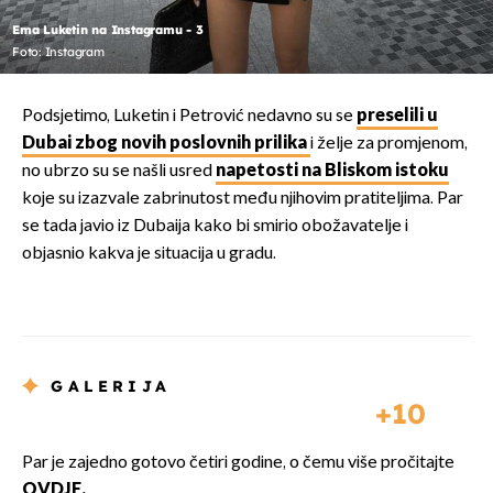
Ema Luketin na Instagramu - 3
Foto: Instagram
Podsjetimo, Luketin i Petrović nedavno su se
preselili u
Dubai zbog novih poslovnih prilika
i želje za promjenom,
no ubrzo su se našli usred
napetosti na Bliskom istoku
koje su izazvale zabrinutost među njihovim pratiteljima. Par
se tada javio iz Dubaija kako bi smirio obožavatelje i
objasnio kakva je situacija u gradu.
GALERIJA
10
Par je zajedno gotovo četiri godine, o čemu više pročitajte
OVDJE.