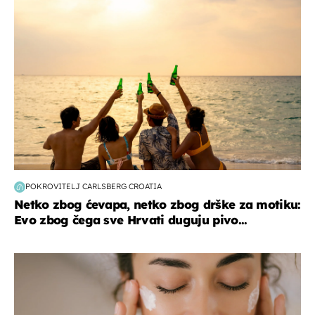
zanimljivosti
POKROVITELJ CARLSBERG CROATIA
Netko zbog ćevapa, netko zbog drške za motiku:
Evo zbog čega sve Hrvati duguju pivo...
moda & ljepota