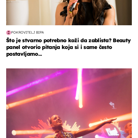
POKROVITELJ BIPA
Što je stvarno potrebno koži da zablista? Beauty
panel otvorio pitanja koja si i same često
postavljamo...
kultura & zabava