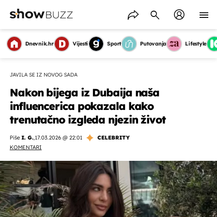
Dnevnik.hr
Vijesti
Sport
Putovanja
Lifestyle
JAVILA SE IZ NOVOG SADA
Nakon bijega iz Dubaija naša
influencerica pokazala kako
trenutačno izgleda njezin život
Piše
I. G.
,
17.03.2026 @ 22:01
CELEBRITY
KOMENTARI
OMOGUĆI OBAVIJESTI