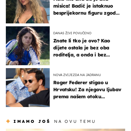
misica! Badić je istaknuo
besprijekornu figuru zgodne
voditeljice
DANAS ŽIVI POVUČENO
Znate li tko je ovo? Kao
dijete ostala je bez oba
roditelja, a onda i bez
milijuna koje je trebala
naslijediti
NOVA ZVIJEZDA NA JADRANU
Roger Federer stigao u
Hrvatsku! Za njegovu ljubav
prema našem otoku
zaslužan je jedan poznati
Hrvat
IMAMO JOŠ
NA OVU TEMU