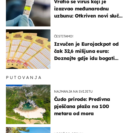
Vratio se virus koji je
izazvao međunarodnu
uzbunu: Otkriven novi slučaj
u Europi
ČESTITAMO!
Izvučen je Eurojackpot od
čak 32,6 milijuna eura:
Doznajte gdje idu bogati
dobitci u Hrvatskoj
PUTOVANJA
NAJMANJA NA SVIJETU
Čudo prirode: Predivna
pješčana plaža na 100
metara od mora