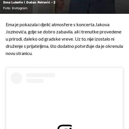
Ema Luketin i Dušan Petrović - 2
Foto: Instagram
Ema je pokazala i djelić atmosfere s koncerta Jakova
Jozinovića, gdje se dobro zabavila, ali i trenutke provedene
u prirodi, daleko od gradske vreve. Uz to, nije izostalo ni
druženje s prijateljima, što dodatno potvrđuje da je okrenula
novu stranicu.