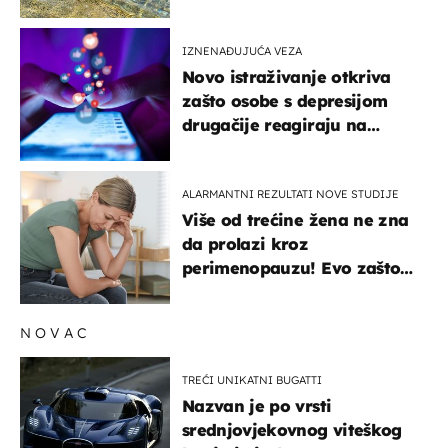
pokretljivost
IZNENAĐUJUĆA VEZA
Novo istraživanje otkriva
zašto osobe s depresijom
drugačije reagiraju na
lajkove
ALARMANTNI REZULTATI NOVE STUDIJE
Više od trećine žena ne zna
da prolazi kroz
perimenopauzu! Evo zašto
su simptomi toliko
zbunjujući
NOVAC
TREĆI UNIKATNI BUGATTI
Nazvan je po vrsti
srednjovjekovnog viteškog