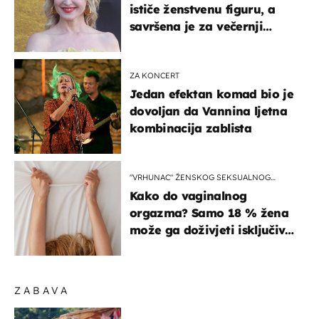
ističe ženstvenu figuru, a
savršena je za večernji
izlazak na moru
ZA KONCERT
Jedan efektan komad bio je
dovoljan da Vannina ljetna
kombinacija zablista
"VRHUNAC" ŽENSKOG SEKSUALNOG
ISKUSTVA
Kako do vaginalnog
orgazma? Samo 18 % žena
može ga doživjeti isključivo
na ovaj način
ZABAVA