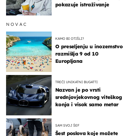
pokazuje istraživanje
NOVAC
KAMO BI OTIŠLI?
O preseljenju u inozemstvo
razmišlja 9 od 10
Europljana
TREĆI UNIKATNI BUGATTI
Nazvan je po vrsti
srednjovjekovnog viteškog
konja i visok samo metar
SAM SVOJ ŠEF
Šest poslova koje možete