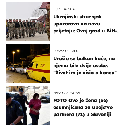
BURE BARUTA
Ukrajinski stručnjak
upozorava na novu
prijetnju: Ovaj grad u BiH-u
bi mogao biti žarište
DRAMA U RIJECI
Urušio se balkon kuće, na
njemu bile dvije osobe:
"Život im je visio o koncu"
NAKON SUKOBA
FOTO Ovo je žena (36)
osumnjičena za ubojstvo
partnera (71) u Slavoniji