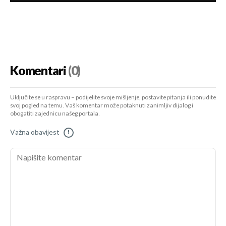
Komentari
(0)
Uključite se u raspravu – podijelite svoje mišljenje, postavite pitanja ili ponudite
svoj pogled na temu. Vaš komentar može potaknuti zanimljiv dijalog i
obogatiti zajednicu našeg portala.
Važna obavijest
!