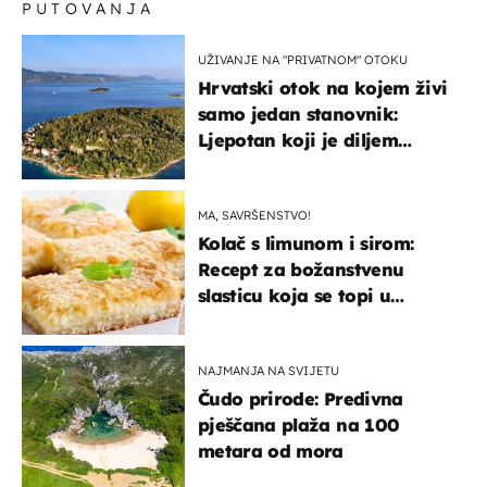
PUTOVANJA
UŽIVANJE NA "PRIVATNOM" OTOKU
Hrvatski otok na kojem živi
samo jedan stanovnik:
Ljepotan koji je diljem
svijeta poznat po svojem
"bijelom zlatu"
MA, SAVRŠENSTVO!
Kolač s limunom i sirom:
Recept za božanstvenu
slasticu koja se topi u
ustima
NAJMANJA NA SVIJETU
Čudo prirode: Predivna
pješčana plaža na 100
metara od mora