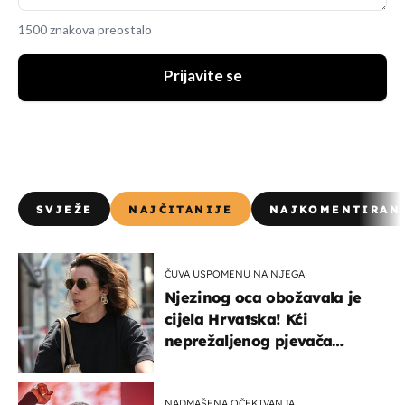
1500 znakova preostalo
Prijavite se
SVJEŽE
NAJČITANIJE
NAJKOMENTIRAN
ČUVA USPOMENU NA NJEGA
Njezinog oca obožavala je
cijela Hrvatska! Kći
neprežaljenog pjevača
projurila špicom na dva
kotača
NADMAŠENA OČEKIVANJA