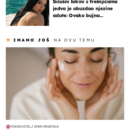
Sićušni bikini s trešnjicama
jedva je obuzdao njezine
adute: Ovako bujna
Slavonka uživa na Jadranu
IMAMO JOŠ
NA OVU TEMU
moda & ljepota
POKROVITELJ SPAR HRVATSKA