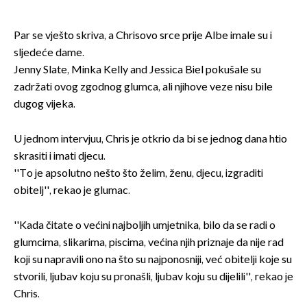
Par se vješto skriva, a Chrisovo srce prije Albe imale su i
sljedeće dame.
Jenny Slate, Minka Kelly and Jessica Biel pokušale su
zadržati ovog zgodnog glumca, ali njihove veze nisu bile
dugog vijeka.
U jednom intervjuu, Chris je otkrio da bi se jednog dana htio
skrasiti i imati djecu.
''To je apsolutno nešto što želim, ženu, djecu, izgraditi
obitelj'', rekao je glumac.
''Kada čitate o većini najboljih umjetnika, bilo da se radi o
glumcima, slikarima, piscima, većina njih priznaje da nije rad
koji su napravili ono na što su najponosniji, već obitelji koje su
stvorili, ljubav koju su pronašli, ljubav koju su dijelili'', rekao je
Chris.