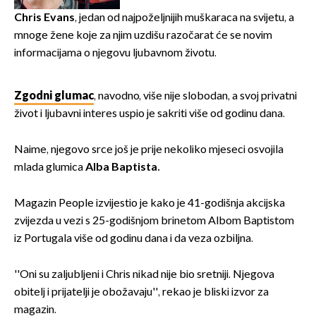
Chris Evans
, jedan od najpoželjnijih muškaraca na svijetu, a
mnoge žene koje za njim uzdišu razočarat će se novim
informacijama o njegovu ljubavnom životu.
Zgodni glumac
, navodno, više nije slobodan, a svoj privatni
život i ljubavni interes uspio je sakriti više od godinu dana.
Naime, njegovo srce još je prije nekoliko mjeseci osvojila
mlada glumica
Alba Baptista.
Magazin People izvijestio je kako je 41-godišnja akcijska
zvijezda u vezi s 25-godišnjom brinetom Albom Baptistom
iz Portugala više od godinu dana i da veza ozbiljna.
''Oni su zaljubljeni i Chris nikad nije bio sretniji. Njegova
obitelj i prijatelji je obožavaju'', rekao je bliski izvor za
magazin.