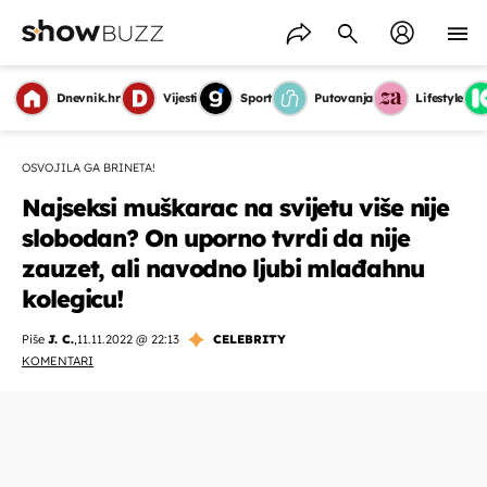
Dnevnik.hr
Vijesti
Sport
Putovanja
Lifestyle
OSVOJILA GA BRINETA!
Najseksi muškarac na svijetu više nije
slobodan? On uporno tvrdi da nije
zauzet, ali navodno ljubi mlađahnu
kolegicu!
Piše
J. C.
,
11.11.2022 @ 22:13
CELEBRITY
KOMENTARI
OMOGUĆI OBAVIJESTI