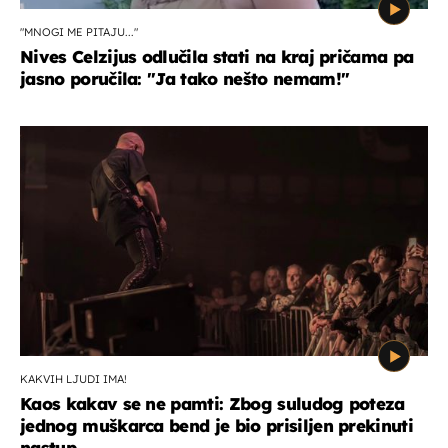
"MNOGI ME PITAJU..."
Nives Celzijus odlučila stati na kraj pričama pa
jasno poručila: "Ja tako nešto nemam!"
KAKVIH LJUDI IMA!
Kaos kakav se ne pamti: Zbog suludog poteza
jednog muškarca bend je bio prisiljen prekinuti
nastup