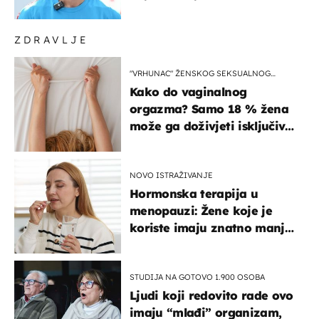
ZDRAVLJE
"VRHUNAC" ŽENSKOG SEKSUALNOG
ISKUSTVA
Kako do vaginalnog
orgazma? Samo 18 % žena
može ga doživjeti isključivo
na ovaj način
NOVO ISTRAŽIVANJE
Hormonska terapija u
menopauzi: Žene koje je
koriste imaju znatno manji
rizik od ovoga
STUDIJA NA GOTOVO 1.900 OSOBA
Ljudi koji redovito rade ovo
imaju “mlađi” organizam,