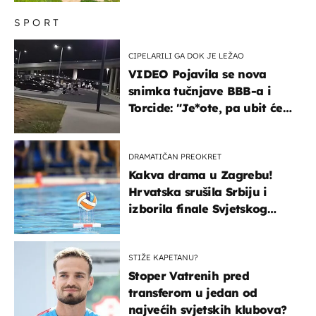
SPORT
CIPELARILI GA DOK JE LEŽAO
VIDEO Pojavila se nova
snimka tučnjave BBB-a i
Torcide: "Je*ote, pa ubit će
ga!"
DRAMATIČAN PREOKRET
Kakva drama u Zagrebu!
Hrvatska srušila Srbiju i
izborila finale Svjetskog
prvenstva
STIŽE KAPETANU?
Stoper Vatrenih pred
transferom u jedan od
najvećih svjetskih klubova?