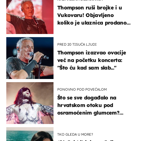
Thompson ruši brojke i u
Vukovaru! Objavljeno
koliko je ulaznica prodano
u kratkom vremenu
PRED 20 TISUĆA LJUDI
Thompson izazvao ovacije
već na početku koncerta:
"Što ću kad sam slab..."
PONOVNO POD POVEĆALOM
Što se sve događalo na
hrvatskom otoku pod
osramoćenim glumcem?
Bizarni prizori i danas
izazivaju nevjericu
TKO GLEDA U MORE?