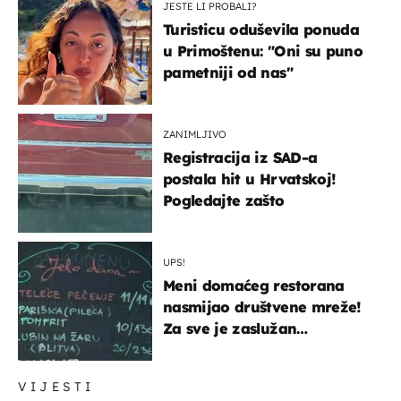
JESTE LI PROBALI?
Turisticu oduševila ponuda
u Primoštenu: "Oni su puno
pametniji od nas"
ZANIMLJIVO
Registracija iz SAD-a
postala hit u Hrvatskoj!
Pogledajte zašto
UPS!
Meni domaćeg restorana
nasmijao društvene mreže!
Za sve je zaslužan
urnebesan naziv jela
VIJESTI