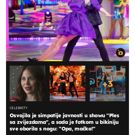
+
3
CELEBRITY
Osvojila je simpatije javnosti u showu "Ples
sa zvijezdama", a sada je fotkom u bikiniju
sve oborila s nogu: "Opa, mačko!"