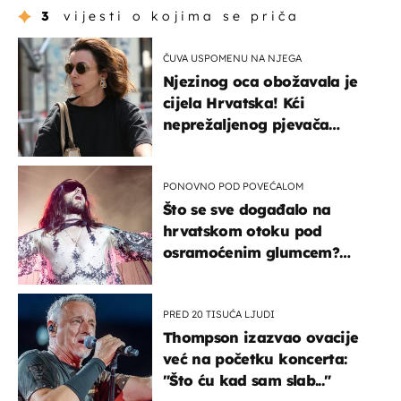
3
vijesti o kojima se priča
ČUVA USPOMENU NA NJEGA
Njezinog oca obožavala je
cijela Hrvatska! Kći
neprežaljenog pjevača
projurila špicom na dva
kotača
PONOVNO POD POVEĆALOM
Što se sve događalo na
hrvatskom otoku pod
osramoćenim glumcem?
Bizarni prizori i danas
izazivaju nevjericu
PRED 20 TISUĆA LJUDI
Thompson izazvao ovacije
već na početku koncerta:
"Što ću kad sam slab..."