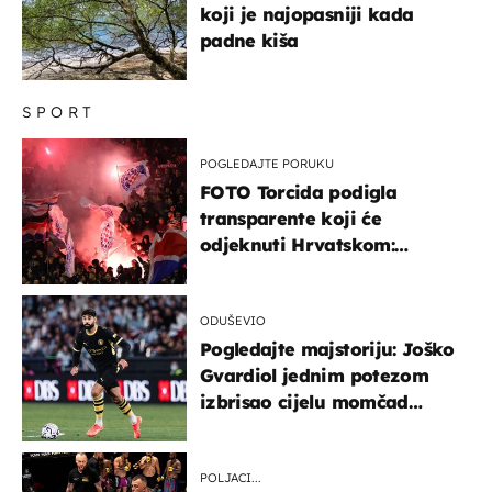
koji je najopasniji kada
padne kiša
SPORT
POGLEDAJTE PORUKU
FOTO Torcida podigla
transparente koji će
odjeknuti Hrvatskom:
Prozvali "moralne vertikale"
ODUŠEVIO
Pogledajte majstoriju: Joško
Gvardiol jednim potezom
izbrisao cijelu momčad
Atletica
POLJACI...