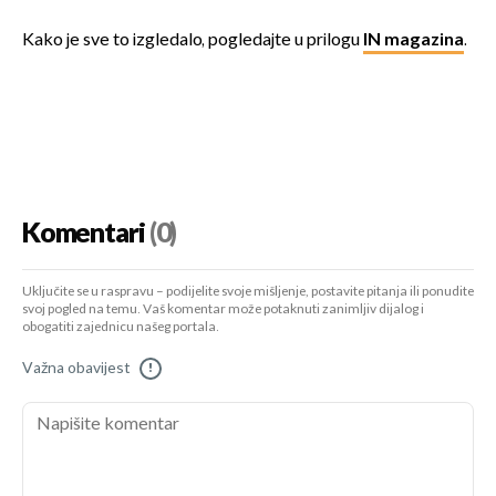
Kako je sve to izgledalo, pogledajte u prilogu
IN magazina
.
Komentari
(0)
Uključite se u raspravu – podijelite svoje mišljenje, postavite pitanja ili ponudite
svoj pogled na temu. Vaš komentar može potaknuti zanimljiv dijalog i
obogatiti zajednicu našeg portala.
Važna obavijest
!