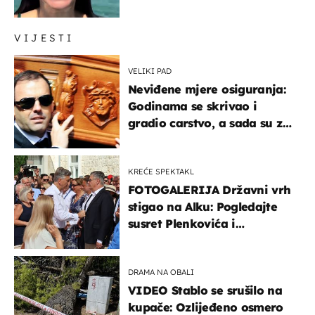
prijateljima
VIJESTI
VELIKI PAD
Neviđene mjere osiguranja:
Godinama se skrivao i
gradio carstvo, a sada su za
njegovo izručenje naručili
posebno vozilo
KREĆE SPEKTAKL
FOTOGALERIJA Državni vrh
stigao na Alku: Pogledajte
susret Plenkovića i
Milanovića
DRAMA NA OBALI
VIDEO Stablo se srušilo na
kupače: Ozlijeđeno osmero