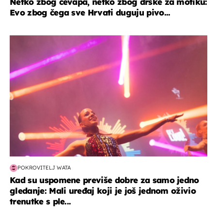
Netko zbog ćevapa, netko zbog drške za motiku:
Evo zbog čega sve Hrvati duguju pivo...
kultura & zabava
POKROVITELJ WATA
Kad su uspomene previše dobre za samo jedno
gledanje: Mali uređaj koji je još jednom oživio
trenutke s ple...