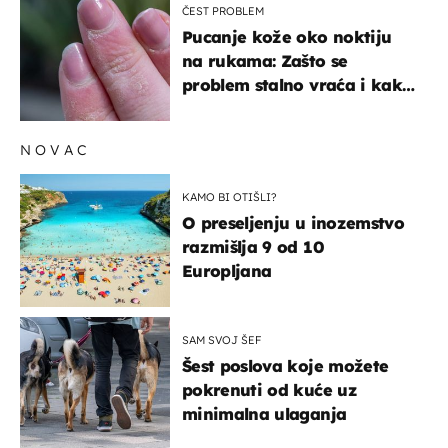
ČEST PROBLEM
Pucanje kože oko noktiju
na rukama: Zašto se
problem stalno vraća i kako
ga zaustaviti?
NOVAC
KAMO BI OTIŠLI?
O preseljenju u inozemstvo
razmišlja 9 od 10
Europljana
SAM SVOJ ŠEF
Šest poslova koje možete
pokrenuti od kuće uz
minimalna ulaganja