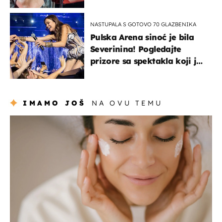
NASTUPALA S GOTOVO 70 GLAZBENIKA
Pulska Arena sinoć je bila
Severinina! Pogledajte
prizore sa spektakla koji je
rasprodan mjesec dana
ranije
IMAMO JOŠ
NA OVU TEMU
moda & ljepota