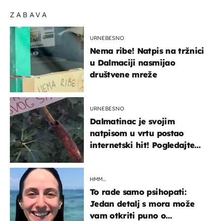
ZABAVA
URNEBESNO
Nema ribe! Natpis na tržnici
u Dalmaciji nasmijao
društvene mreže
URNEBESNO
Dalmatinac je svojim
natpisom u vrtu postao
internetski hit! Pogledajte
što je napisao
HMM…
To rade samo psihopati:
Jedan detalj s mora može
vam otkriti puno o