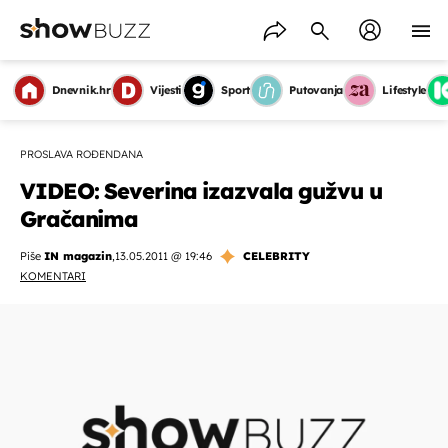
Dnevnik.hr
Vijesti
Sport
Putovanja
Lifestyle
PROSLAVA ROĐENDANA
VIDEO: Severina izazvala gužvu u
Gračanima
Piše
IN magazin
,
13.05.2011 @ 19:46
CELEBRITY
KOMENTARI
OMOGUĆI OBAVIJESTI