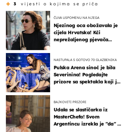
3
vijesti o kojima se priča
ČUVA USPOMENU NA NJEGA
Njezinog oca obožavala je
cijela Hrvatska! Kći
neprežaljenog pjevača
projurila špicom na dva
kotača
NASTUPALA S GOTOVO 70 GLAZBENIKA
Pulska Arena sinoć je bila
Severinina! Pogledajte
prizore sa spektakla koji je
rasprodan mjesec dana
ranije
BAJKOVITI PRIZORI
Udala se slastičarka iz
MasterChefa! Svom
Argentincu izrekla je "da" u
rodnoj Hercegovini