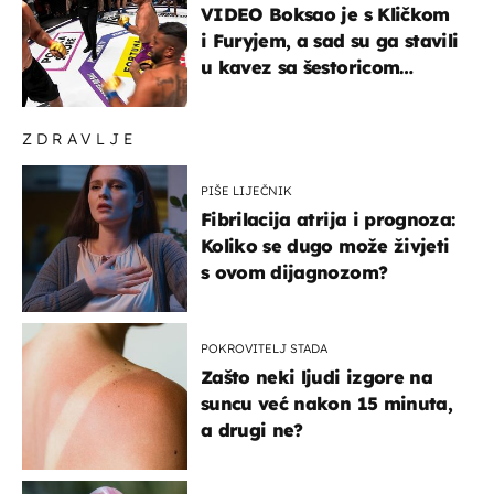
VIDEO Boksao je s Kličkom
i Furyjem, a sad su ga stavili
u kavez sa šestoricom
Roma! Pogledajte kako je
završilo
ZDRAVLJE
PIŠE LIJEČNIK
Fibrilacija atrija i prognoza:
Koliko se dugo može živjeti
s ovom dijagnozom?
POKROVITELJ STADA
Zašto neki ljudi izgore na
suncu već nakon 15 minuta,
a drugi ne?