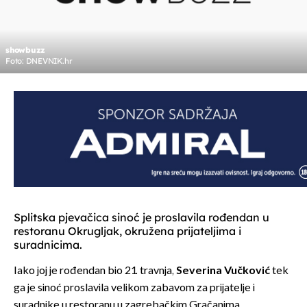
showbuzz
Foto: DNEVNIK.hr
Splitska pjevačica sinoć je proslavila rođendan u
restoranu Okrugljak, okružena prijateljima i
suradnicima.
Iako joj je rođendan bio 21. travnja,
Severina Vučković
tek
ga je sinoć proslavila velikom zabavom za prijatelje i
suradnike u restoranu u zagrebačkim Gračanima.