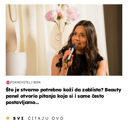
moda & ljepota
POKROVITELJ BIPA
Što je stvarno potrebno koži da zablista? Beauty
panel otvorio pitanja koja si i same često
postavljamo...
SVI
ČITAJU OVO