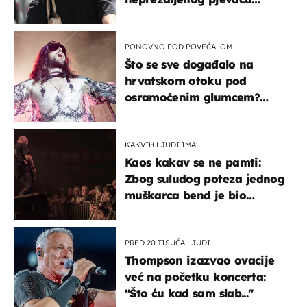
projurila špicom na dva
kotača
PONOVNO POD POVEĆALOM
Što se sve događalo na
hrvatskom otoku pod
osramoćenim glumcem?
Bizarni prizori i danas
izazivaju nevjericu
KAKVIH LJUDI IMA!
Kaos kakav se ne pamti:
Zbog suludog poteza jednog
muškarca bend je bio
prisiljen prekinuti nastup
PRED 20 TISUĆA LJUDI
Thompson izazvao ovacije
već na početku koncerta:
"Što ću kad sam slab..."