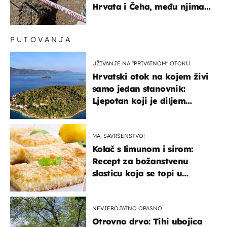
Hrvata i Čeha, među njima
ima i djece
PUTOVANJA
UŽIVANJE NA "PRIVATNOM" OTOKU
Hrvatski otok na kojem živi
samo jedan stanovnik:
Ljepotan koji je diljem
svijeta poznat po svojem
"bijelom zlatu"
MA, SAVRŠENSTVO!
Kolač s limunom i sirom:
Recept za božanstvenu
slasticu koja se topi u
ustima
NEVJEROJATNO OPASNO
Otrovno drvo: Tihi ubojica