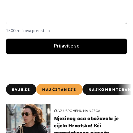
1500 znakova preostalo
Prijavite se
SVJEŽE
NAJČITANIJE
NAJKOMENTIRAN
ČUVA USPOMENU NA NJEGA
Njezinog oca obožavala je
cijela Hrvatska! Kći
neprežaljenog pjevača