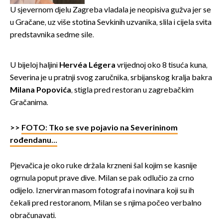
U sjevernom djelu Zagreba vladala je neopisiva gužva jer se
u Gračane, uz više stotina Sevkinih uzvanika, slila i cijela svita
predstavnika sedme sile.
U bijeloj haljini
Hervéa Légera
vrijednoj oko 8 tisuća kuna,
Severina je u pratnji svog zaručnika, srbijanskog kralja bakra
Milana Popovića
, stigla pred restoran u zagrebačkim
Gračanima.
>>
FOTO: Tko se sve pojavio na Severininom
rođendanu...
Pjevačica je oko ruke držala krzneni šal kojim se kasnije
ogrnula poput prave dive. Milan se pak odlučio za crno
odijelo. Iznerviran masom fotografa i novinara koji su ih
čekali pred restoranom, Milan se s njima počeo verbalno
obračunavati.