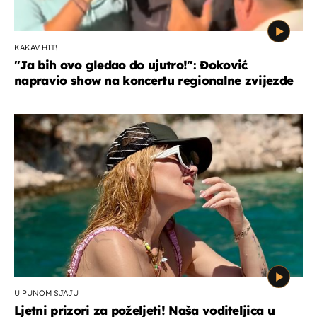
KAKAV HIT!
"Ja bih ovo gledao do ujutro!": Đoković
napravio show na koncertu regionalne zvijezde
U PUNOM SJAJU
Ljetni prizori za poželjeti! Naša voditeljica u