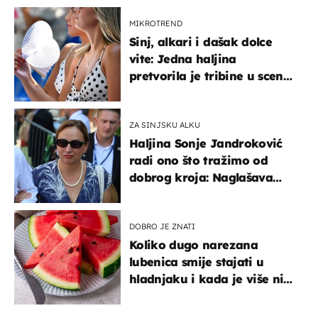
MIKROTREND
Sinj, alkari i dašak dolce
vite: Jedna haljina
pretvorila je tribine u scenu
iz talijanskog filma
ZA SINJSKU ALKU
Haljina Sonje Jandroković
radi ono što tražimo od
dobrog kroja: Naglašava
struk, a sada je i na
sniženju
DOBRO JE ZNATI
Koliko dugo narezana
lubenica smije stajati u
hladnjaku i kada je više nije
sigurno jesti?