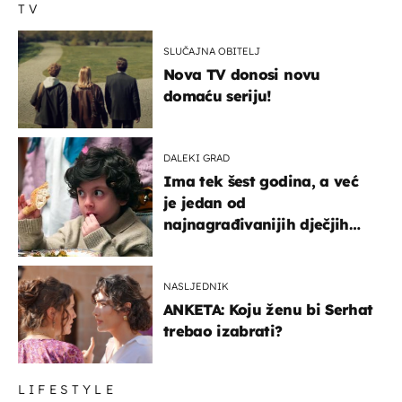
TV
SLUČAJNA OBITELJ
Nova TV donosi novu
domaću seriju!
DALEKI GRAD
Ima tek šest godina, a već
je jedan od
najnagrađivanijih dječjih
glumaca
NASLJEDNIK
ANKETA: Koju ženu bi Serhat
trebao izabrati?
LIFESTYLE