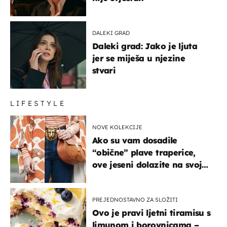
DALEKI GRAD
Daleki grad: Jako je ljuta
jer se miješa u njezine
stvari
LIFESTYLE
NOVE KOLEKCIJE
Ako su vam dosadile
“obične” plave traperice,
ove jeseni dolazite na svoje
- izdvajamo 15 hit modela
PREJEDNOSTAVNO ZA SLOŽITI
Ovo je pravi ljetni tiramisu s
limunom i borovnicama –