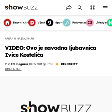
Dnevnik.hr
Vijesti
Sport
Putovanja
Lifestyle
AFERA U NASTAJANJU
VIDEO: Ovo je navodna ljubavnica
Ivice Kostelića
Piše
IN magazin
,
10.05.2011 @ 18:30
CELEBRITY
KOMENTARI
OMOGUĆI OBAVIJESTI