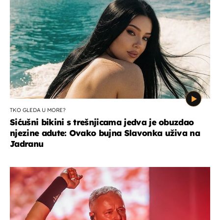
TKO GLEDA U MORE?
Sićušni bikini s trešnjicama jedva je obuzdao
njezine adute: Ovako bujna Slavonka uživa na
Jadranu