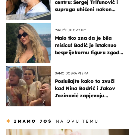
centru: Sergej Trifunović i
supruga uhićeni nakon
svađe!
"VRUĆE JE OVDJE"
Malo tko zna da je bila
misica! Badić je istaknuo
besprijekornu figuru zgodne
voditeljice
SAMO DOBRA PISMA
Poslušajte kako to zvuči
kad Nina Badrić i Jakov
Jozinović zapjevaju
Oliverov hit!
IMAMO JOŠ
NA OVU TEMU
moda & ljepota