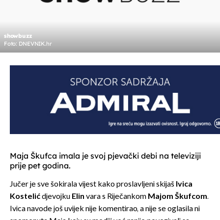
showbuzz
Foto: DNEVNIK.hr
Maja Škufca imala je svoj pjevački debi na televiziji
prije pet godina.
Jučer je sve šokirala vijest kako proslavljeni skijaš
Ivica
Kostelić
djevojku
Elin
vara s Riječankom
Majom Škufcom
.
Ivica navode još uvijek nije komentirao, a nije se oglasila ni