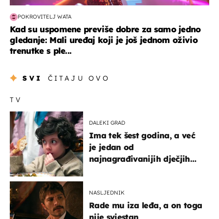
POKROVITELJ WATA
Kad su uspomene previše dobre za samo jedno
gledanje: Mali uređaj koji je još jednom oživio
trenutke s ple...
SVI
ČITAJU OVO
TV
DALEKI GRAD
Ima tek šest godina, a već
je jedan od
najnagrađivanijih dječjih
glumaca
NASLJEDNIK
Rade mu iza leđa, a on toga
nije svjestan