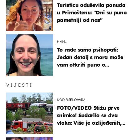
Turisticu oduševila ponuda
u Primoštenu: "Oni su puno
pametniji od nas"
HMM…
To rade samo psihopati:
Jedan detalj s mora može
vam otkriti puno o
prijateljima
VIJESTI
KOD BJELOVARA
FOTO/VIDEO Stižu prve
snimke! Sudarila se dva
vlaka: Više je ozlijeđenih,
hitne službe na terenu