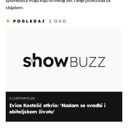
spomenuta Maja koju su mediji već ranije povezivali sa
skijašem.
POGLEDAJ
I OVO
S LIJEPOM ELIN
Ivica Kostelić otkrio: 'Nadam se svadbi i
obiteljskom životu'