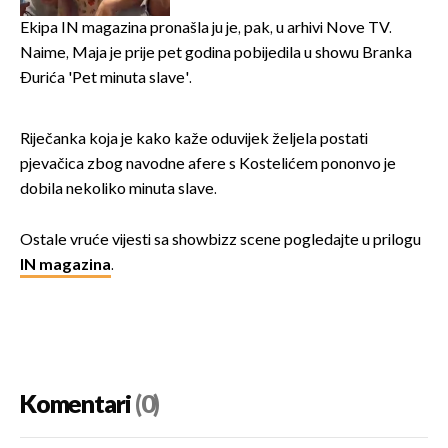
Oliverov hit!
Ekipa IN magazina pronašla ju je, pak, u arhivi Nove TV.
Naime, Maja je prije pet godina pobijedila u showu Branka
Đurića 'Pet minuta slave'.
Riječanka koja je kako kaže oduvijek željela postati
pjevačica zbog navodne afere s Kostelićem pononvo je
dobila nekoliko minuta slave.
Ostale vruće vijesti sa showbizz scene pogledajte u prilogu
IN magazina
.
Komentari
(0)