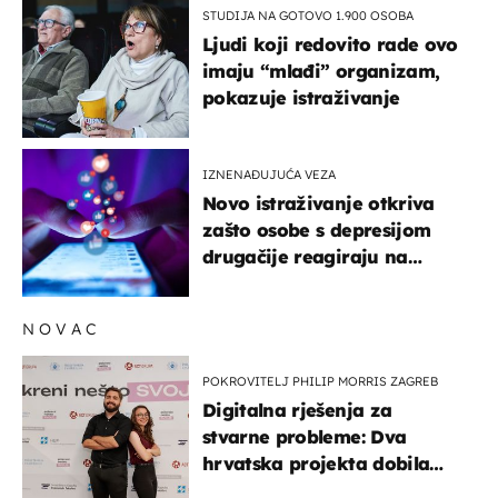
STUDIJA NA GOTOVO 1.900 OSOBA
Ljudi koji redovito rade ovo
imaju “mlađi” organizam,
pokazuje istraživanje
IZNENAĐUJUĆA VEZA
Novo istraživanje otkriva
zašto osobe s depresijom
drugačije reagiraju na
lajkove
NOVAC
POKROVITELJ PHILIP MORRIS ZAGREB
Digitalna rješenja za
stvarne probleme: Dva
hrvatska projekta dobila
potporu za razvoj