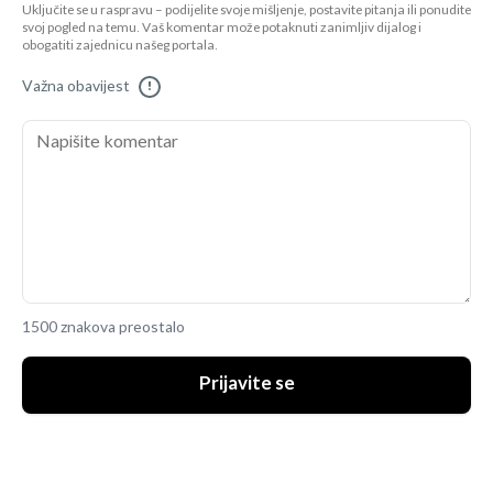
Uključite se u raspravu – podijelite svoje mišljenje, postavite pitanja ili ponudite
svoj pogled na temu. Vaš komentar može potaknuti zanimljiv dijalog i
obogatiti zajednicu našeg portala.
Važna obavijest
!
1500 znakova preostalo
Prijavite se