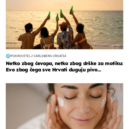
POKROVITELJ CARLSBERG CROATIA
Netko zbog ćevapa, netko zbog drške za motiku:
Evo zbog čega sve Hrvati duguju pivo...
moda & ljepota