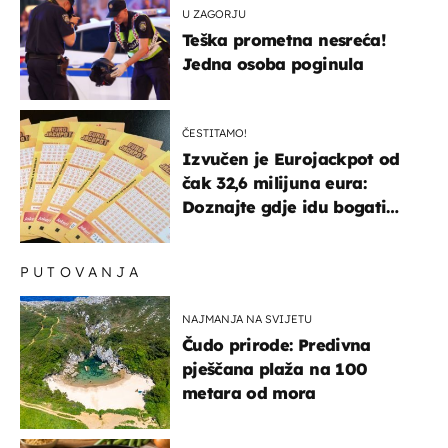
U ZAGORJU
Teška prometna nesreća!
Jedna osoba poginula
ČESTITAMO!
Izvučen je Eurojackpot od
čak 32,6 milijuna eura:
Doznajte gdje idu bogati
dobitci u Hrvatskoj
PUTOVANJA
NAJMANJA NA SVIJETU
Čudo prirode: Predivna
pješčana plaža na 100
metara od mora