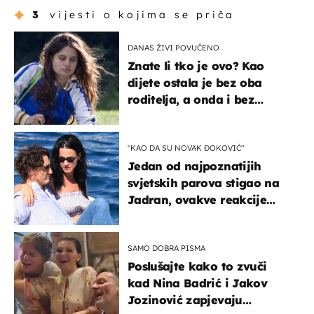
3
vijesti o kojima se priča
DANAS ŽIVI POVUČENO
Znate li tko je ovo? Kao
dijete ostala je bez oba
roditelja, a onda i bez
milijuna koje je trebala
naslijediti
"KAO DA SU NOVAK ĐOKOVIĆ"
Jedan od najpoznatijih
svjetskih parova stigao na
Jadran, ovakve reakcije
vjerojatno nisu očekivali
SAMO DOBRA PISMA
Poslušajte kako to zvuči
kad Nina Badrić i Jakov
Jozinović zapjevaju