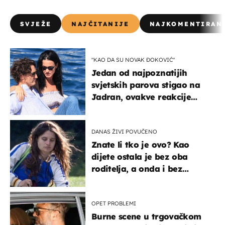
SVJEŽE
NAJČITANIJE
NAJKOMENTIRAN
"KAO DA SU NOVAK ĐOKOVIĆ"
Jedan od najpoznatijih
svjetskih parova stigao na
Jadran, ovakve reakcije
vjerojatno nisu očekivali
DANAS ŽIVI POVUČENO
Znate li tko je ovo? Kao
dijete ostala je bez oba
roditelja, a onda i bez
milijuna koje je trebala
naslijediti
OPET PROBLEMI
Burne scene u trgovačkom