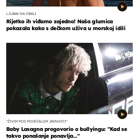
LJUBAV NA OBALI
Rijetko ih viđamo zajedno! Naša glumica
pokazala kako s dečkom uživa u morskoj idili
"ŽIVIM POD POVEĆALOM JAVNOSTI"
Baby Lasagna progovorio o bullyingu: "Kad se
takvo ponašanje ponavlja..."