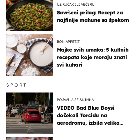
UZ RUČAK ILI VEČERU
Savršeni prilog: Recept za
najfinije mahune sa špekom
BON APPETIT!
Majke svih umaka: 5 kultnih
recepata koje moraju znati
svi kuhari
SPORT
POJAVILA SE SNIMKA
VIDEO Bad Blue Boysi
dočekali Torcidu na
aerodromu, izbila velika
masovna tučnjava