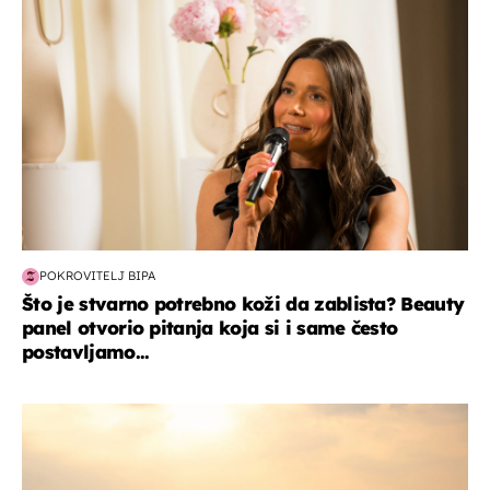
POKROVITELJ BIPA
Što je stvarno potrebno koži da zablista? Beauty
panel otvorio pitanja koja si i same često
postavljamo...
zanimljivosti