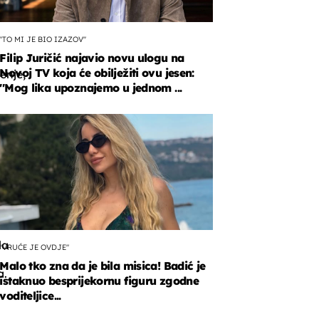
''TO MI JE BIO IZAZOV''
Filip Juričić najavio novu ulogu na
Novoj TV koja će obilježiti ovu jesen:
enje,
''Mog lika upoznajemo u jednom ...
njeg
la
"VRUĆE JE OVDJE"
Malo tko zna da je bila misica! Badić je
a.
istaknuo besprijekornu figuru zgodne
voditeljice...