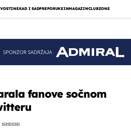
IVOSTI
NEKAD I SAD
PREPORUKE
INMAGAZIN
CLUBZONE
arala fanove sočnom
itteru
KOMENTARI