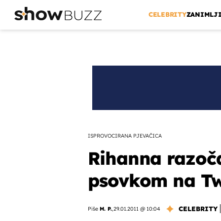
CELEBRITY
ZANIMLJ
ISPROVOCIRANA PJEVAČICA
Rihanna razoč
psovkom na Tw
CELEBRITY
Piše
M. P.
,
29.01.2011 @ 10:04