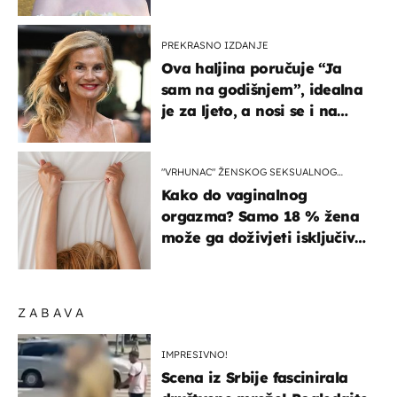
izlazak na moru
PREKRASNO IZDANJE
Ova haljina poručuje “Ja
sam na godišnjem”, idealna
je za ljeto, a nosi se i na
zagrebačkoj špici
"VRHUNAC" ŽENSKOG SEKSUALNOG
ISKUSTVA
Kako do vaginalnog
orgazma? Samo 18 % žena
može ga doživjeti isključivo
na ovaj način
ZABAVA
IMPRESIVNO!
Scena iz Srbije fascinirala