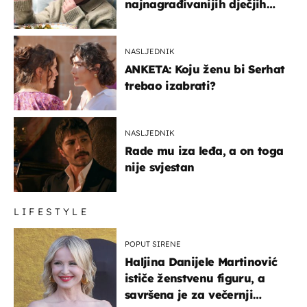
najnagrađivanijih dječjih
glumaca
NASLJEDNIK
ANKETA: Koju ženu bi Serhat
trebao izabrati?
NASLJEDNIK
Rade mu iza leđa, a on toga
nije svjestan
LIFESTYLE
POPUT SIRENE
Haljina Danijele Martinović
ističe ženstvenu figuru, a
savršena je za večernji