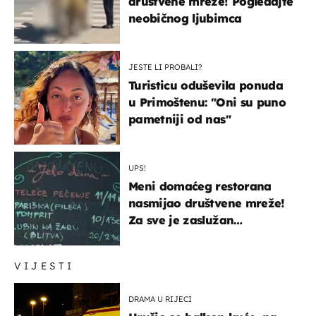
društvene mreže! Pogledajte
neobičnog ljubimca
JESTE LI PROBALI?
Turisticu oduševila ponuda
u Primoštenu: "Oni su puno
pametniji od nas"
UPS!
Meni domaćeg restorana
nasmijao društvene mreže!
Za sve je zaslužan
urnebesan naziv jela
VIJESTI
DRAMA U RIJECI