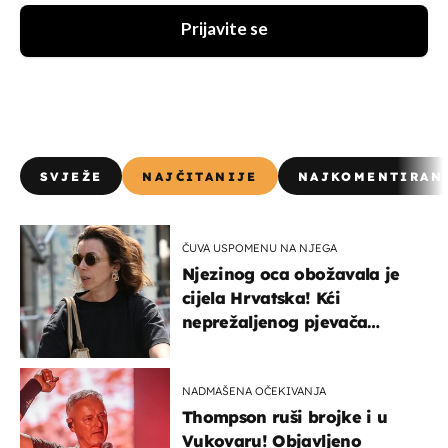
Prijavite se
SVJEŽE
NAJČITANIJE
NAJKOMENTIRAN
ČUVA USPOMENU NA NJEGA
Njezinog oca obožavala je
cijela Hrvatska! Kći
neprežaljenog pjevača
projurila špicom na dva
kotača
NADMAŠENA OČEKIVANJA
Thompson ruši brojke i u
Vukovaru! Objavljeno