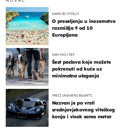
NOVAC
KAMO BI OTIŠLI?
O preseljenju u inozemstvo
razmišlja 9 od 10
Europljana
SAM SVOJ ŠEF
Šest poslova koje možete
pokrenuti od kuće uz
minimalna ulaganja
TREĆI UNIKATNI BUGATTI
Nazvan je po vrsti
srednjovjekovnog viteškog
konja i visok samo metar