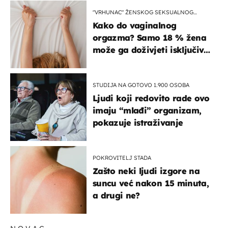
"VRHUNAC" ŽENSKOG SEKSUALNOG
ISKUSTVA
Kako do vaginalnog
orgazma? Samo 18 % žena
može ga doživjeti isključivo
na ovaj način
STUDIJA NA GOTOVO 1.900 OSOBA
Ljudi koji redovito rade ovo
imaju “mlađi” organizam,
pokazuje istraživanje
POKROVITELJ STADA
Zašto neki ljudi izgore na
suncu već nakon 15 minuta,
a drugi ne?