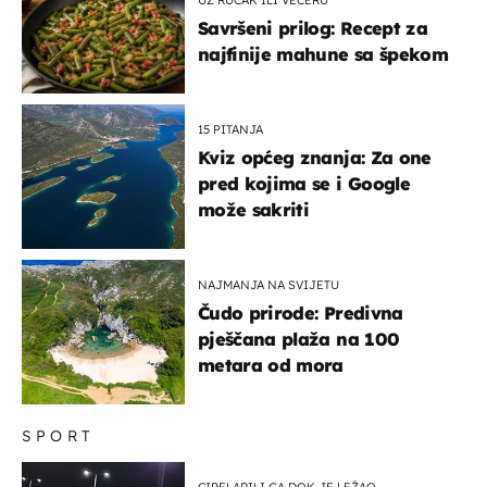
Savršeni prilog: Recept za
najfinije mahune sa špekom
15 PITANJA
Kviz općeg znanja: Za one
pred kojima se i Google
može sakriti
NAJMANJA NA SVIJETU
Čudo prirode: Predivna
pješčana plaža na 100
metara od mora
SPORT
CIPELARILI GA DOK JE LEŽAO