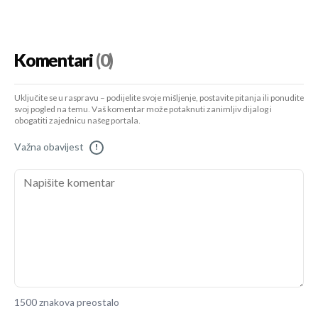
Komentari
(0)
Uključite se u raspravu – podijelite svoje mišljenje, postavite pitanja ili ponudite
svoj pogled na temu. Vaš komentar može potaknuti zanimljiv dijalog i
obogatiti zajednicu našeg portala.
Važna obavijest
!
1500 znakova preostalo