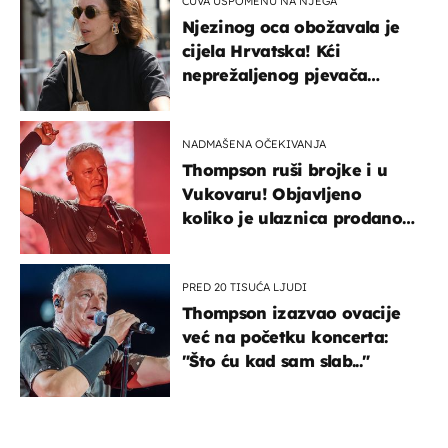
ČUVA USPOMENU NA NJEGA
Njezinog oca obožavala je
cijela Hrvatska! Kći
neprežaljenog pjevača
projurila špicom na dva
kotača
NADMAŠENA OČEKIVANJA
Thompson ruši brojke i u
Vukovaru! Objavljeno
koliko je ulaznica prodano
u kratkom vremenu
PRED 20 TISUĆA LJUDI
Thompson izazvao ovacije
već na početku koncerta:
"Što ću kad sam slab..."