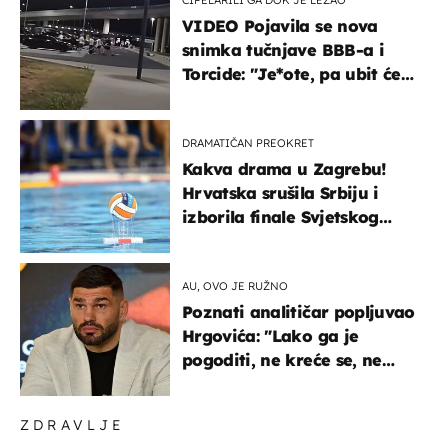
VIDEO Pojavila se nova
snimka tučnjave BBB-a i
Torcide: "Je*ote, pa ubit će
ga!"
DRAMATIČAN PREOKRET
Kakva drama u Zagrebu!
Hrvatska srušila Srbiju i
izborila finale Svjetskog
prvenstva
AU, OVO JE RUŽNO
Poznati analitičar popljuvao
Hrgovića: "Lako ga je
pogoditi, ne kreće se, ne
koristi noge..."
ZDRAVLJE