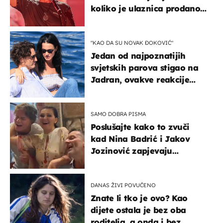
koliko je ulaznica prodano
u kratkom vremenu
"KAO DA SU NOVAK ĐOKOVIĆ"
Jedan od najpoznatijih
svjetskih parova stigao na
Jadran, ovakve reakcije
vjerojatno nisu očekivali
SAMO DOBRA PISMA
Poslušajte kako to zvuči
kad Nina Badrić i Jakov
Jozinović zapjevaju
Oliverov hit!
DANAS ŽIVI POVUČENO
Znate li tko je ovo? Kao
dijete ostala je bez oba
roditelja, a onda i bez