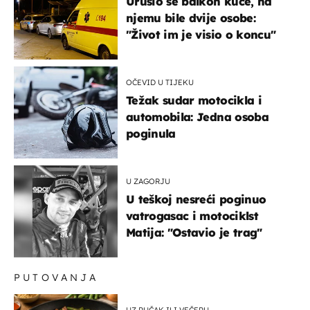
Urušio se balkon kuće, na
njemu bile dvije osobe:
"Život im je visio o koncu"
OČEVID U TIJEKU
Težak sudar motocikla i
automobila: Jedna osoba
poginula
U ZAGORJU
U teškoj nesreći poginuo
vatrogasac i motociklst
Matija: "Ostavio je trag"
PUTOVANJA
UZ RUČAK ILI VEČERU