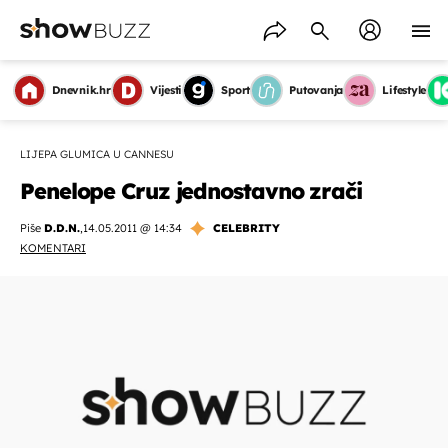
Dnevnik.hr
Vijesti
Sport
Putovanja
Lifestyle
LIJEPA GLUMICA U CANNESU
Penelope Cruz jednostavno zrači
Piše
D.D.N.
,
14.05.2011 @ 14:34
CELEBRITY
KOMENTARI
OMOGUĆI OBAVIJESTI