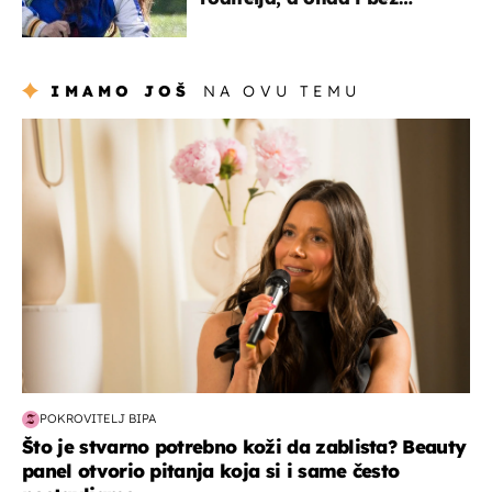
milijuna koje je trebala
naslijediti
IMAMO JOŠ
NA OVU TEMU
moda & ljepota
POKROVITELJ BIPA
Što je stvarno potrebno koži da zablista? Beauty
panel otvorio pitanja koja si i same često