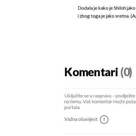
Dodala je kako je Shiloh jako 
i zbog toga je jako sretna. (
Komentari
(0)
Uključite se u raspravu – podijelite
na temu. Vaš komentar može potaknu
portala.
Važna obavijest
!