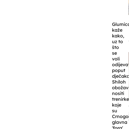
Glumic
kaže
kako,
uz to
što
se
voli
odijevat
poput
dječaka
Shiloh
obožav
nositi
trenirk
koje
su
Crnogo
glavna
'fora'