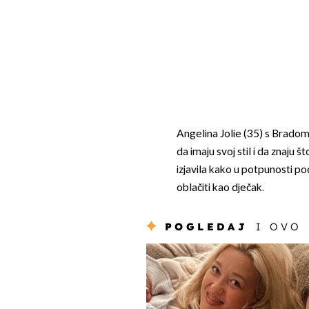
Angelina Jolie (35) s Bradom 
da imaju svoj stil i da znaju 
izjavila kako u potpunosti pod
oblačiti kao dječak.
POGLEDAJ
I OVO