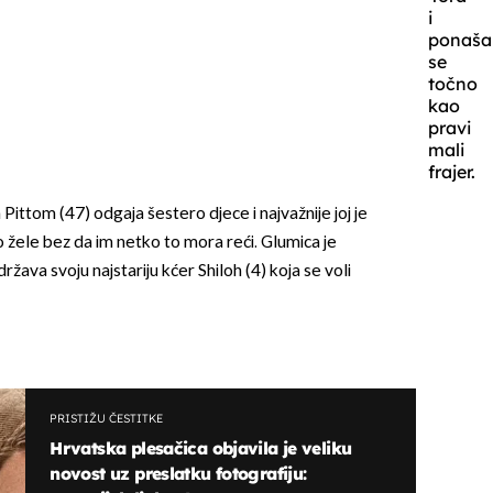
i
ponaša
se
točno
kao
pravi
mali
frajer.
Pittom (47) odgaja šestero djece i najvažnije joj je
što žele bez da im netko to mora reći. Glumica je
ržava svoju najstariju kćer Shiloh (4) koja se voli
PRISTIŽU ČESTITKE
Hrvatska plesačica objavila je veliku
novost uz preslatku fotografiju: