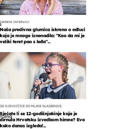
ISKRENI INTERVJU!
a
Naša predivna glumica iskreno o odluci
koja je mnoge iznenadila: ''Kao da mi je
veliki teret pao s leđa''...
i
,
a
e
OD DJEVOJČICE DO MLADE GLAZBENICE
Sjećate li se 12-godišnjakinje koja je
rcima
dirnula Hrvatsku izvedbom himne? Evo
kako danas izgleda!...