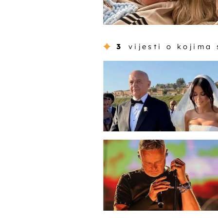
3
vijesti o kojima