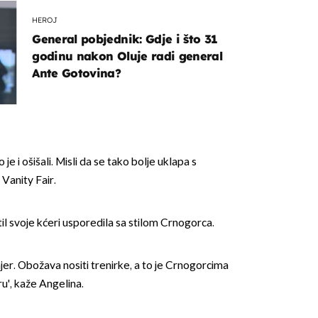
HEROJ
General pobjednik: Gdje i što 31
godinu nakon Oluje radi general
Ante Gotovina?
OMOGUĆI OBAVIJESTI
 je i ošišali. Misli da se tako bolje uklapa s
 Vanity Fair.
stil svoje kćeri usporedila sa stilom Crnogorca.
ajer. Obožava nositi trenirke, a to je Crnogorcima
u', kaže Angelina.