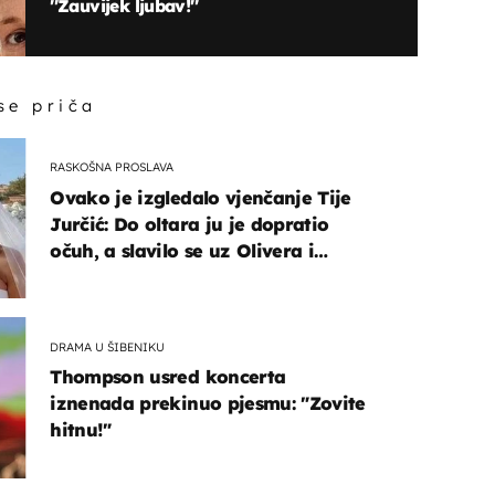
''Zauvijek ljubav!''
 se priča
RASKOŠNA PROSLAVA
Ovako je izgledalo vjenčanje Tije
Jurčić: Do oltara ju je dopratio
očuh, a slavilo se uz Olivera i
Rozgu
DRAMA U ŠIBENIKU
Thompson usred koncerta
iznenada prekinuo pjesmu: "Zovite
hitnu!"