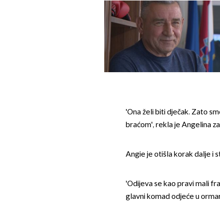
'Ona želi biti dječak. Zato smo
braćom', rekla je Angelina za
Angie je otišla korak dalje i 
'Odijeva se kao pravi mali fr
glavni komad odjeće u ormar