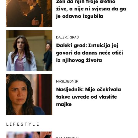
Želi da njih troje sretno
žive, a nije ni svjesna da ga
je odavno izgubila
DALEKI GRAD
Daleki grad: Intuicija joj
govori da danas neće otići
iz njihovog života
NASLJEDNIK
Nasljednik: Nije očekivala
takve uvrede od vlastite
majke
LIFESTYLE