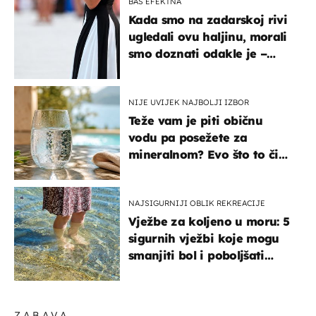
BAŠ EFEKTNA
Kada smo na zadarskoj rivi
ugledali ovu haljinu, morali
smo doznati odakle je –
košta samo 18 eura
NIJE UVIJEK NAJBOLJI IZBOR
Teže vam je piti običnu
vodu pa posežete za
mineralnom? Evo što to čini
organizmu
NAJSIGURNIJI OBLIK REKREACIJE
Vježbe za koljeno u moru: 5
sigurnih vježbi koje mogu
smanjiti bol i poboljšati
pokretljivost
ZABAVA