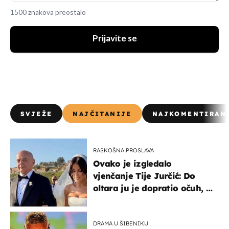
1500 znakova preostalo
Prijavite se
SVJEŽE
NAJČITANIJE
NAJKOMENTIRAN
RASKOŠNA PROSLAVA
Ovako je izgledalo
vjenčanje Tije Jurčić: Do
oltara ju je dopratio očuh, a
slavilo se uz Olivera i Rozgu
DRAMA U ŠIBENIKU