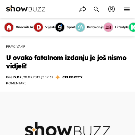
Dnevnik.hr
Vijesti
Sport
Putovanja
Lifestyle
PRAVI VAMP
U ovako fatalnom izdanju je još nismo
vidjeli!
Piše
D.Dž.
,
20.03.2012 @ 12:33
CELEBRITY
KOMENTARI
OMOGUĆI OBAVIJESTI