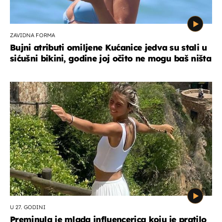
ZAVIDNA FORMA
Bujni atributi omiljene Kućanice jedva su stali u
sićušni bikini, godine joj očito ne mogu baš ništa
U 27. GODINI
Preminula je mlada influencerica koju je pratilo