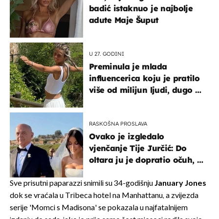
badić istaknuo je najbolje
adute Maje Šuput
U 27. GODINI
Preminula je mlada
influencerica koju je pratilo
više od milijun ljudi, dugo se
borila s opakom bolesti
RASKOŠNA PROSLAVA
Ovako je izgledalo
vjenčanje Tije Jurčić: Do
oltara ju je dopratio očuh, a
slavilo se uz Olivera i Rozgu
Sve prisutni paparazzi snimili su 34-godišnju
January Jones
dok se vraćala u Tribeca hotel na Manhattanu, a zvijezda
serije 'Momci s Madisona' se pokazala u najfatalnijem