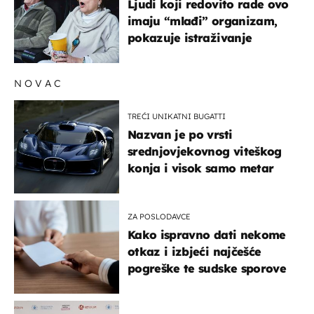
Ljudi koji redovito rade ovo
imaju “mlađi” organizam,
pokazuje istraživanje
NOVAC
TREĆI UNIKATNI BUGATTI
Nazvan je po vrsti
srednjovjekovnog viteškog
konja i visok samo metar
ZA POSLODAVCE
Kako ispravno dati nekome
otkaz i izbjeći najčešće
pogreške te sudske sporove