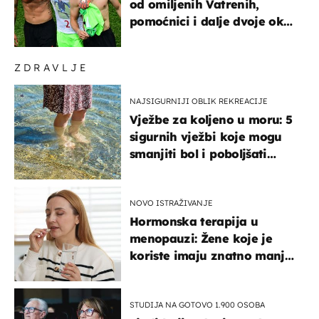
od omiljenih Vatrenih,
pomoćnici i dalje dvoje oko
ponude
ZDRAVLJE
NAJSIGURNIJI OBLIK REKREACIJE
Vježbe za koljeno u moru: 5
sigurnih vježbi koje mogu
smanjiti bol i poboljšati
pokretljivost
NOVO ISTRAŽIVANJE
Hormonska terapija u
menopauzi: Žene koje je
koriste imaju znatno manji
rizik od ovoga
STUDIJA NA GOTOVO 1.900 OSOBA