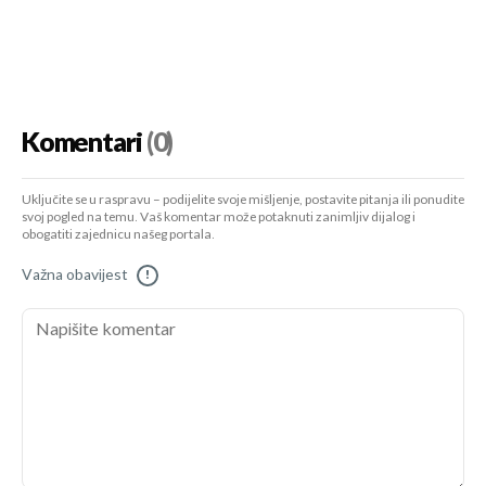
Komentari
(0)
Uključite se u raspravu – podijelite svoje mišljenje, postavite pitanja ili ponudite
svoj pogled na temu. Vaš komentar može potaknuti zanimljiv dijalog i
obogatiti zajednicu našeg portala.
Važna obavijest
!