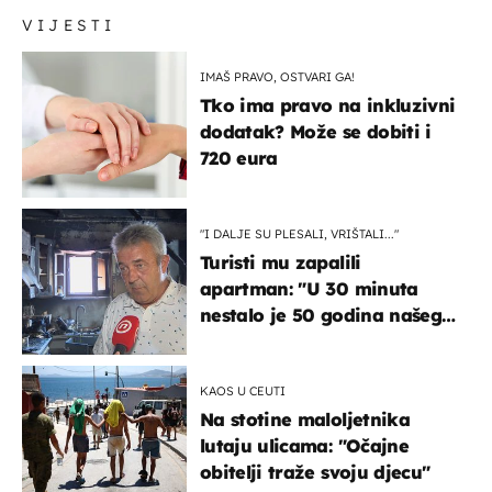
VIJESTI
IMAŠ PRAVO, OSTVARI GA!
Tko ima pravo na inkluzivni
dodatak? Može se dobiti i
720 eura
"I DALJE SU PLESALI, VRIŠTALI..."
Turisti mu zapalili
apartman: "U 30 minuta
nestalo je 50 godina našeg
života, supruga i ja ne
možemo oka sklopiti"
KAOS U CEUTI
Na stotine maloljetnika
lutaju ulicama: "Očajne
obitelji traže svoju djecu"