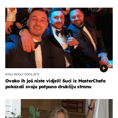
NISU MOGLI ODOLJETI
Ovako ih još niste vidjeli! Suci iz MasterChefa
pokazali svoju potpuno drukčiju stranu