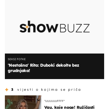
SEKSI FOTKE
'Nestašna' Rita: Duboki dekolte bez
grudnjaka!
3
vijesti o kojima se priča
"UUUUUUFFFF"
Vau, koje noge! Ružičasti