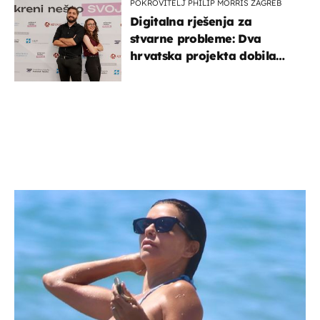
POKROVITELJ PHILIP MORRIS ZAGREB
Digitalna rješenja za
stvarne probleme: Dva
hrvatska projekta dobila
potporu za razvoj