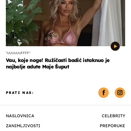
"UUUUUUFFFF"
Vau, koje noge! Ružičasti badić istaknuo je
najbolje adute Maje Šuput
PRATI NAS:
NASLOVNICA
CELEBRITY
ZANIMLJIVOSTI
PREPORUKE