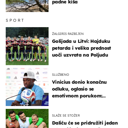
padne kiša
SPORT
ŽALGIRIS RAZBIJEN
Golijada u Litvi: Hajduku
petarda i velika prednost
uoči uzvrata na Poljudu
SLUŽBENO
Vinicius donio konačnu
odluku, oglasio se
emotivnom porukom:
"Hvala vam svima"
SLAŽE SE STOŽER
Daliću će se pridružiti jedan