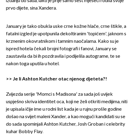
izdanju do sada, iako je prije samo šest mjeseci rodila svoje
prvo dijete, sina Xandera.
January je tako obukla uske crne kožne hlače, crne štikle, a
fatalni izgled je upotpunila dekoltiranim 'topićem', jaknom s
krznenim okovratnikom i tamnim naočalama. Kako su je
ispred hotela čekali brojni fotografi i fanovi, January se
zaustavila da bi ih pozdravila i podijelila autograme, te se
nakon toga uputila u hotel.
>>
Je li Ashton Kutcher otac njenog djeteta?!
Zvijezda serije 'Momci s Madisona' za sada još uvijek
uspješno skriva identitet oca, koji ne želi otkriti medijima, niti
je upisala ičije ime u rodni list kada je u rujnu prošle godine
došao na svijet maleni Xander, a kao mogući kandidati su se
do sada spominjali Ashton Kutcher, Josh Groban i celebrity
kuhar Bobby Flay.