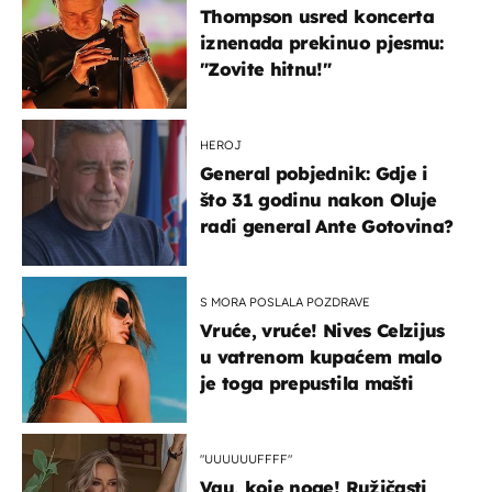
Thompson usred koncerta
iznenada prekinuo pjesmu:
"Zovite hitnu!"
HEROJ
General pobjednik: Gdje i
što 31 godinu nakon Oluje
radi general Ante Gotovina?
S MORA POSLALA POZDRAVE
Vruće, vruće! Nives Celzijus
u vatrenom kupaćem malo
je toga prepustila mašti
"UUUUUUFFFF"
Vau, koje noge! Ružičasti