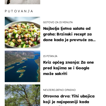
PUTOVANJA
GOTOVO ZA 15 MINUTA
Najbolja ljetna salata od
graha: Brzinski recept za
dane kada je prevruće za
kuhanje
15 PITANJA
Kviz općeg znanja: Za one
pred kojima se i Google
može sakriti
NEVJEROJATNO OPASNO
Otrovno drvo: Tihi ubojica
koji je najopasniji kada