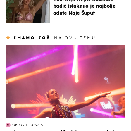
badić istaknuo je najbolje
adute Maje Šuput
IMAMO JOŠ
NA OVU TEMU
kultura & zabava
POKROVITELJ WATA