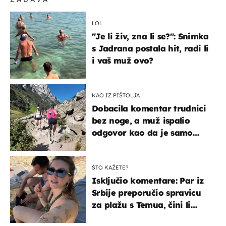
LOL
"Je li živ, zna li se?": Snimka
s Jadrana postala hit, radi li
i vaš muž ovo?
KAO IZ PIŠTOLJA
Dobacila komentar trudnici
bez noge, a muž ispalio
odgovor kao da je samo
čekao…
ŠTO KAŽETE?
Isključio komentare: Par iz
Srbije preporučio spravicu
za plažu s Temua, čini li
vam se ovo sigurnim?