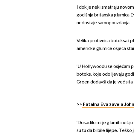
I dok je neki smatraju novom
godišnja britanska glumica E
nedostaje samopouzdanja.
Velika protivnica botoksa i 
američke glumice osjeća sta
'U Hollywoodu se osjećam po
botoks, koje odolijevaju godi
Green dodavši da je već sita 
>>
Fatalna Eva zavela Joh
'Dosadilo mi je glumiti neči
su tu da bi bile lijepe. Tešk