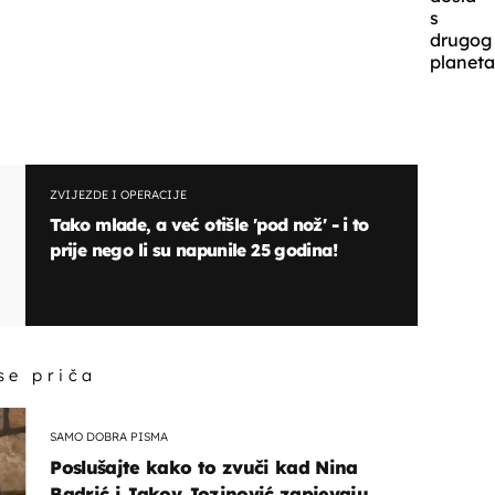
s
drugog
planeta
ZVIJEZDE I OPERACIJE
Tako mlade, a već otišle 'pod nož' - i to
prije nego li su napunile 25 godina!
 se priča
SAMO DOBRA PISMA
Poslušajte kako to zvuči kad Nina
Badrić i Jakov Jozinović zapjevaju