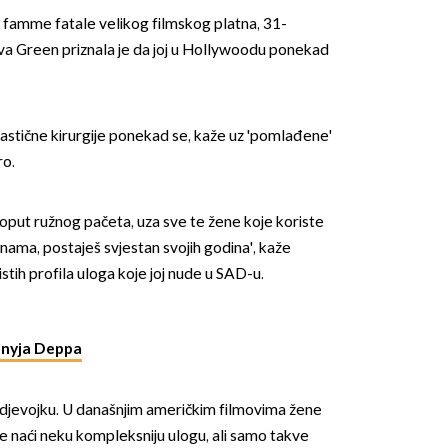
 famme fatale velikog filmskog platna, 31-
va Green priznala je da joj u Hollywoodu ponekad
plastične kirurgije ponekad se, kaže uz 'pomlađene'
ro.
OMOGUĆI OBAVIJESTI
put ružnog pačeta, uza sve te žene koje koriste
nama, postaješ svjestan svojih godina', kaže
istih profila uloga koje joj nude u SAD-u.
nnyja Deppa
ju djevojku. U današnjim američkim filmovima žene
o je naći neku kompleksniju ulogu, ali samo takve