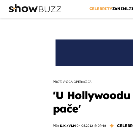
CELEBRITY
ZANIMLJ
PROTIVNICA OPERACIJA
'U Hollywoodu
pače'
CELEBR
Piše
D.K./VLM
,
04.05.2012 @ 09:48