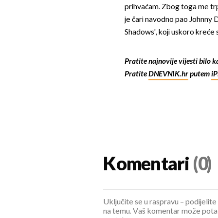
prihvaćam. Zbog toga me trpa
je čari navodno pao Johnny 
Shadows', koji uskoro kreće
Pratite najnovije vijesti bilo 
Pratite
DNEVNIK.hr
putem
i
Komentari
(0)
Uključite se u raspravu – podijelite
na temu. Vaš komentar može potaknu