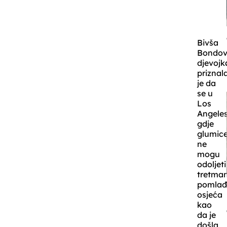
Bivša
Bondo
djevojk
priznal
je da
se u
Los
Angeles
gdje
glumic
ne
mogu
odoljeti
tretma
pomlađ
osjeća
kao
da je
došla