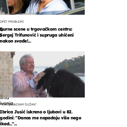
OPET PROBLEMI
Burne scene u trgovačkom centru:
va
Sergej Trifunović i supruga uhićeni
a
a
nakon svađe!...
u,
e
nima
ivanja,
"NIKOME NISAM DUŽAN"
Ibrica Jusić iskreno o ljubavi u 82.
godini: "Danas me napadaju više nego
ikad..."...