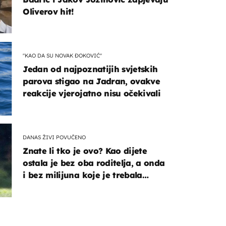
Oliverov hit!
"KAO DA SU NOVAK ĐOKOVIĆ"
Jedan od najpoznatijih svjetskih
parova stigao na Jadran, ovakve
reakcije vjerojatno nisu očekivali
DANAS ŽIVI POVUČENO
Znate li tko je ovo? Kao dijete
ostala je bez oba roditelja, a onda
i bez milijuna koje je trebala
naslijediti