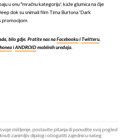
ju u onu "mračnu kategoriju', kaže glumica na čije
Deep dok su snimali film Tima Burtona 'Dark
 s promocijom.
kada, bilo gdje. Pratite nas na
Facebooku
i
Twitteru
.
Phonea
i
ANDROID
mobilnih uređaja.
 svoje mišljenje, postavite pitanja ili ponudite svoj pogled
ti zanimljiv dijalog i obogatiti zajednicu našeg