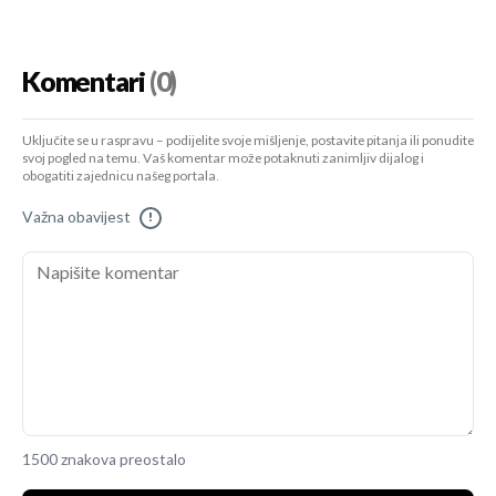
Komentari
(0)
Uključite se u raspravu – podijelite svoje mišljenje, postavite pitanja ili ponudite
svoj pogled na temu. Vaš komentar može potaknuti zanimljiv dijalog i
obogatiti zajednicu našeg portala.
Važna obavijest
!
1500 znakova preostalo