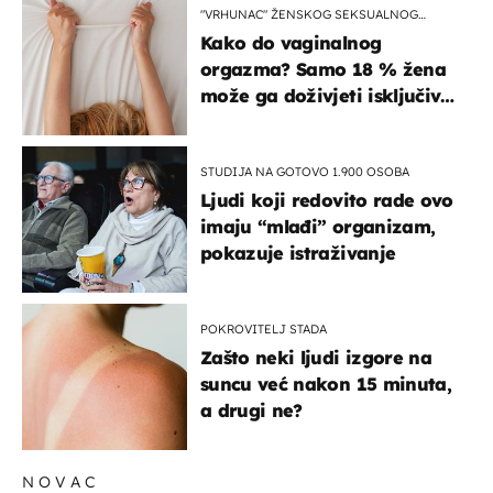
"VRHUNAC" ŽENSKOG SEKSUALNOG
ISKUSTVA
Kako do vaginalnog
orgazma? Samo 18 % žena
može ga doživjeti isključivo
na ovaj način
STUDIJA NA GOTOVO 1.900 OSOBA
Ljudi koji redovito rade ovo
imaju “mlađi” organizam,
pokazuje istraživanje
POKROVITELJ STADA
Zašto neki ljudi izgore na
suncu već nakon 15 minuta,
a drugi ne?
NOVAC