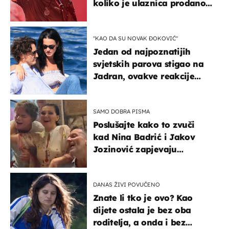
koliko je ulaznica prodano
u kratkom vremenu
"KAO DA SU NOVAK ĐOKOVIĆ"
Jedan od najpoznatijih
svjetskih parova stigao na
Jadran, ovakve reakcije
vjerojatno nisu očekivali
SAMO DOBRA PISMA
Poslušajte kako to zvuči
kad Nina Badrić i Jakov
Jozinović zapjevaju
Oliverov hit!
DANAS ŽIVI POVUČENO
Znate li tko je ovo? Kao
dijete ostala je bez oba
roditelja, a onda i bez