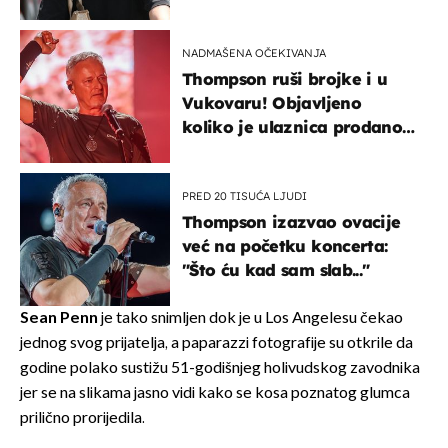
projurila špicom na dva
kotača
NADMAŠENA OČEKIVANJA
Thompson ruši brojke i u
Vukovaru! Objavljeno
koliko je ulaznica prodano
u kratkom vremenu
PRED 20 TISUĆA LJUDI
Thompson izazvao ovacije
već na početku koncerta:
"Što ću kad sam slab..."
Sean Penn
je tako snimljen dok je u Los Angelesu čekao
jednog svog prijatelja, a paparazzi fotografije su otkrile da
godine polako sustižu 51-godišnjeg holivudskog zavodnika
jer se na slikama jasno vidi kako se kosa poznatog glumca
prilično prorijedila.