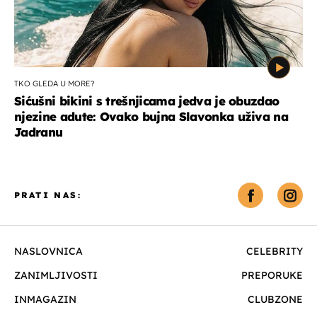
TKO GLEDA U MORE?
Sićušni bikini s trešnjicama jedva je obuzdao
njezine adute: Ovako bujna Slavonka uživa na
Jadranu
PRATI NAS:
NASLOVNICA
CELEBRITY
ZANIMLJIVOSTI
PREPORUKE
INMAGAZIN
CLUBZONE