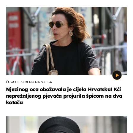
ČUVA USPOMENU NA NJEGA
Njezinog oca obožavala je cijela Hrvatska! Kći
neprežaljenog pjevača projurila špicom na dva
kotača