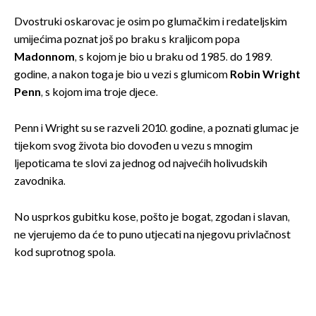
Dvostruki oskarovac je osim po glumačkim i redateljskim
umijećima poznat još po braku s kraljicom popa
Madonnom
, s kojom je bio u braku od 1985. do 1989.
godine, a nakon toga je bio u vezi s glumicom
Robin Wright
Penn
, s kojom ima troje djece.
Penn i Wright su se razveli 2010. godine, a poznati glumac je
tijekom svog života bio dovođen u vezu s mnogim
ljepoticama te slovi za jednog od najvećih holivudskih
zavodnika.
No usprkos gubitku kose, pošto je bogat, zgodan i slavan,
ne vjerujemo da će to puno utjecati na njegovu privlačnost
kod suprotnog spola.