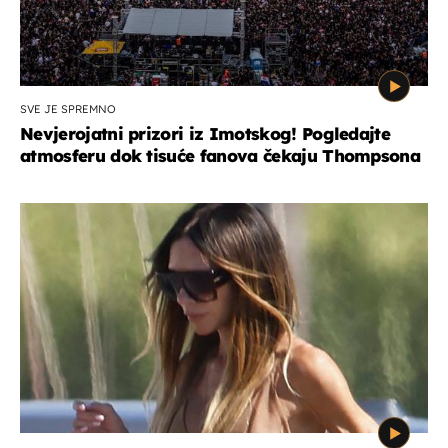
SVE JE SPREMNO
Nevjerojatni prizori iz Imotskog! Pogledajte
atmosferu dok tisuće fanova čekaju Thompsona