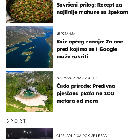
Savršeni prilog: Recept za
najfinije mahune sa špekom
15 PITANJA
Kviz općeg znanja: Za one
pred kojima se i Google
može sakriti
NAJMANJA NA SVIJETU
Čudo prirode: Predivna
pješčana plaža na 100
metara od mora
SPORT
CIPELARILI GA DOK JE LEŽAO