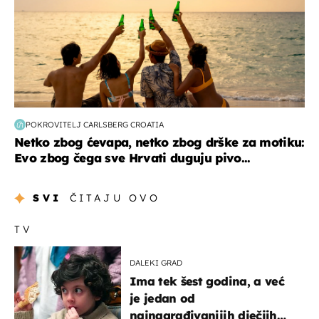
POKROVITELJ CARLSBERG CROATIA
Netko zbog ćevapa, netko zbog drške za motiku:
Evo zbog čega sve Hrvati duguju pivo...
SVI
ČITAJU OVO
TV
DALEKI GRAD
Ima tek šest godina, a već
je jedan od
najnagrađivanijih dječjih