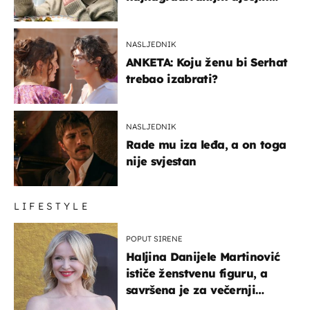
glumaca
NASLJEDNIK
ANKETA: Koju ženu bi Serhat
trebao izabrati?
NASLJEDNIK
Rade mu iza leđa, a on toga
nije svjestan
LIFESTYLE
POPUT SIRENE
Haljina Danijele Martinović
ističe ženstvenu figuru, a
savršena je za večernji
izlazak na moru