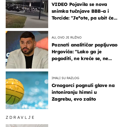
VIDEO Pojavila se nova
snimka tučnjave BBB-a i
Torcide: "Je*ote, pa ubit će
ga!"
AU, OVO JE RUŽNO
Poznati analitičar popljuvao
Hrgovića: "Lako ga je
pogoditi, ne kreće se, ne
koristi noge..."
IMALI SU RAZLOG
Crnogorci pognuli glave na
intoniranju himni u
Zagrebu, evo zašto
ZDRAVLJE