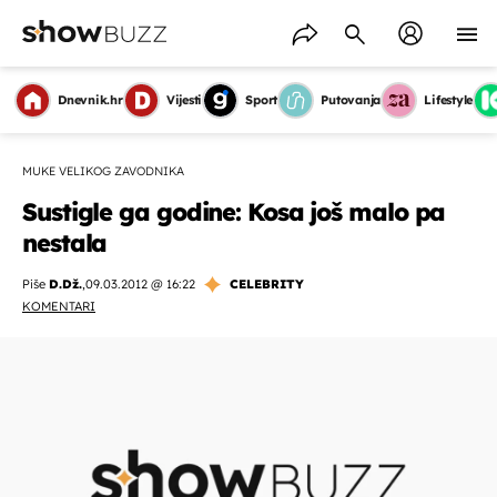
Dnevnik.hr
Vijesti
Sport
Putovanja
Lifestyle
MUKE VELIKOG ZAVODNIKA
Sustigle ga godine: Kosa još malo pa
nestala
Piše
D.Dž.
,
09.03.2012 @ 16:22
CELEBRITY
KOMENTARI
OMOGUĆI OBAVIJESTI