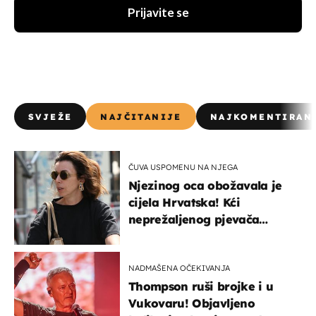
Prijavite se
SVJEŽE
NAJČITANIJE
NAJKOMENTIRAN
ČUVA USPOMENU NA NJEGA
Njezinog oca obožavala je
cijela Hrvatska! Kći
neprežaljenog pjevača
projurila špicom na dva
kotača
NADMAŠENA OČEKIVANJA
Thompson ruši brojke i u
Vukovaru! Objavljeno