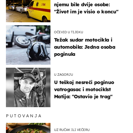
njemu bile dvije osobe:
"Život im je visio o koncu"
OČEVID U TIJEKU
Težak sudar motocikla i
automobila: Jedna osoba
poginula
U ZAGORJU
U teškoj nesreći poginuo
vatrogasac i motociklst
Matija: "Ostavio je trag"
PUTOVANJA
UZ RUČAK ILI VEČERU