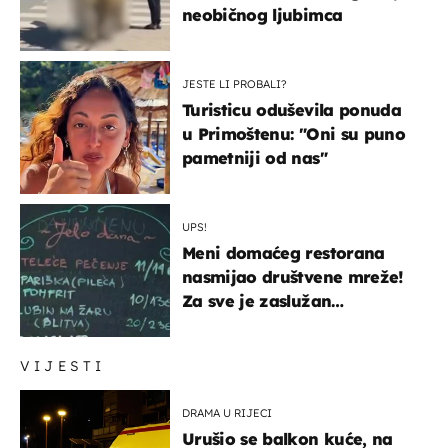
neobičnog ljubimca
JESTE LI PROBALI?
Turisticu oduševila ponuda
u Primoštenu: "Oni su puno
pametniji od nas"
UPS!
Meni domaćeg restorana
nasmijao društvene mreže!
Za sve je zaslužan
urnebesan naziv jela
VIJESTI
DRAMA U RIJECI
Urušio se balkon kuće, na