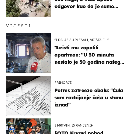
odgovor kao da je samo
čekao…
VIJESTI
"I DALJE SU PLESALI, VRIŠTALI..."
Turisti mu zapalili
apartman: "U 30 minuta
nestalo je 50 godina našeg
života, supruga i ja ne
možemo oka sklopiti"
PRIMORJE
Potres zatresao obalu: "Čula
sam razbijanje čaša u stanu
iznad"
8 MRTVIH, 15 RANJENIH
FOTO Krvavi pohod