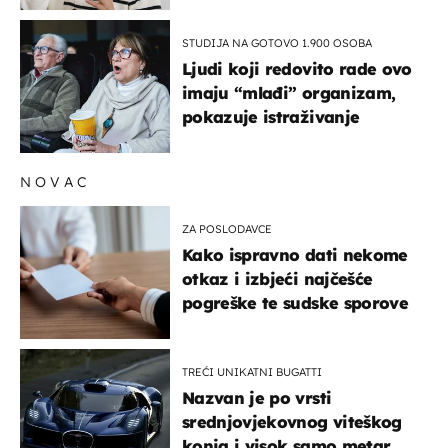
STUDIJA NA GOTOVO 1.900 OSOBA
Ljudi koji redovito rade ovo
imaju “mlađi” organizam,
pokazuje istraživanje
NOVAC
ZA POSLODAVCE
Kako ispravno dati nekome
otkaz i izbjeći najčešće
pogreške te sudske sporove
TREĆI UNIKATNI BUGATTI
Nazvan je po vrsti
srednjovjekovnog viteškog
konja i visok samo metar