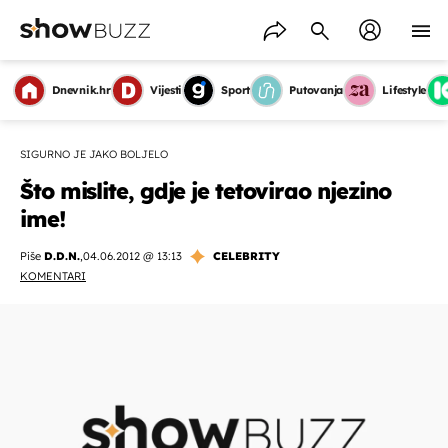
Dnevnik.hr
Vijesti
Sport
Putovanja
Lifestyle
SIGURNO JE JAKO BOLJELO
Što mislite, gdje je tetovirao njezino
ime!
Piše
D.D.N.
,
04.06.2012 @ 13:13
CELEBRITY
KOMENTARI
OMOGUĆI OBAVIJESTI