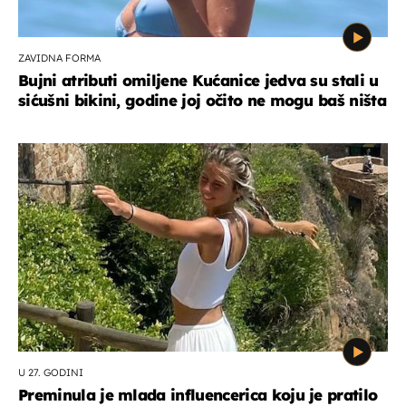
ZAVIDNA FORMA
Bujni atributi omiljene Kućanice jedva su stali u
sićušni bikini, godine joj očito ne mogu baš ništa
U 27. GODINI
Preminula je mlada influencerica koju je pratilo