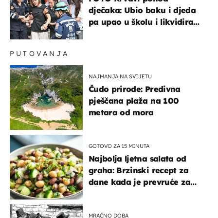
dječaka: Ubio baku i djeda
pa upao u školu i likvidirao
pet nastavnika
PUTOVANJA
NAJMANJA NA SVIJETU
Čudo prirode: Predivna
pješčana plaža na 100
metara od mora
GOTOVO ZA 15 MINUTA
Najbolja ljetna salata od
graha: Brzinski recept za
dane kada je prevruće za
kuhanje
MRAČNO DOBA