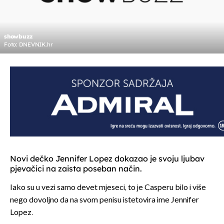
showbuzz
Foto: DNEVNIK.hr
Novi dečko Jennifer Lopez dokazao je svoju ljubav
pjevačici na zaista poseban način.
Iako su u vezi samo devet mjeseci, to je Casperu bilo i više
nego dovoljno da na svom penisu istetovira ime Jennifer
Lopez.