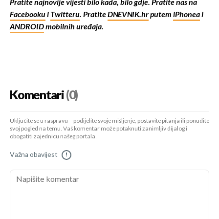
Pratite najnovije vijesti bilo kada, bilo gdje. Pratite nas na
Facebooku
i
Twitteru
. Pratite
DNEVNIK.hr
putem
iPhonea
i
ANDROID
mobilnih uređaja.
Komentari
(0)
Uključite se u raspravu – podijelite svoje mišljenje, postavite pitanja ili ponudite
svoj pogled na temu. Vaš komentar može potaknuti zanimljiv dijalog i
obogatiti zajednicu našeg portala.
Važna obavijest
!