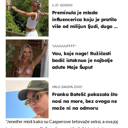
U 27. GODINI
Preminula je mlada
influencerica koju je pratilo
više od milijun ljudi, dugo se
borila s opakom bolešću
"UUUUUUFFFF"
Vau, koje noge! Ružičasti
badić istaknuo je najbolje
adute Maje Šuput
VRLO ZANIMLJIVO!
Franka Batelić pokazala što
nosi na more, bez ovoga ne
može ni na odmoru
'Jennifer misli kako su Casperove tetovaže seksi, a ova joj