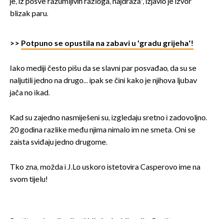
je, iz posve razumljivih razloga, najdraža', izjavio je izvor
blizak paru.
>>
Potpuno se opustila na zabavi u 'gradu grijeha'!
Iako mediji često pišu da se slavni par posvađao, da su se
naljutili jedno na drugo... ipak se čini kako je njihova ljubav
jača no ikad.
Kad su zajedno nasmiješeni su, izgledaju sretno i zadovoljno.
20 godina razlike među njima nimalo im ne smeta. Oni se
zaista sviđaju jedno drugome.
Tko zna, možda i J.Lo uskoro istetovira Casperovo ime na
svom tijelu!