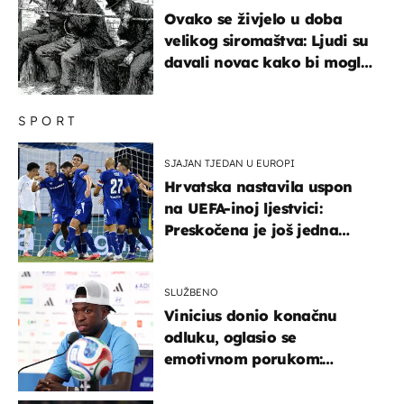
Ovako se živjelo u doba
velikog siromaštva: Ljudi su
davali novac kako bi mogli
spavati na konopcima
SPORT
SJAJAN TJEDAN U EUROPI
Hrvatska nastavila uspon
na UEFA-inoj ljestvici:
Preskočena je još jedna
država
SLUŽBENO
Vinicius donio konačnu
odluku, oglasio se
emotivnom porukom:
"Hvala vam svima"