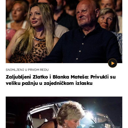
SNIMLJENI U PRVOM REDU
Zaljubljeni Zlatko i Blanka Mateša: Privukli su
veliku pažnju u zajedničkom izlasku