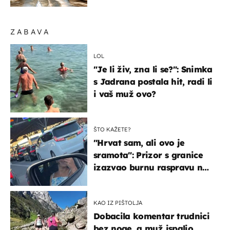
organizmu
ZABAVA
LOL
"Je li živ, zna li se?": Snimka
s Jadrana postala hit, radi li
i vaš muž ovo?
ŠTO KAŽETE?
"Hrvat sam, ali ovo je
sramota": Prizor s granice
izazvao burnu raspravu na
društvenim mrežama
KAO IZ PIŠTOLJA
Dobacila komentar trudnici
bez noge, a muž ispalio