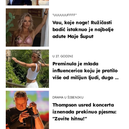
slavilo se uz Olivera i Rozgu
"UUUUUUFFFF"
Vau, koje noge! Ružičasti
badić istaknuo je najbolje
adute Maje Šuput
U 27. GODINI
Preminula je mlada
influencerica koju je pratilo
više od milijun ljudi, dugo se
borila s opakom bolešću
DRAMA U ŠIBENIKU
Thompson usred koncerta
iznenada prekinuo pjesmu:
"Zovite hitnu!"