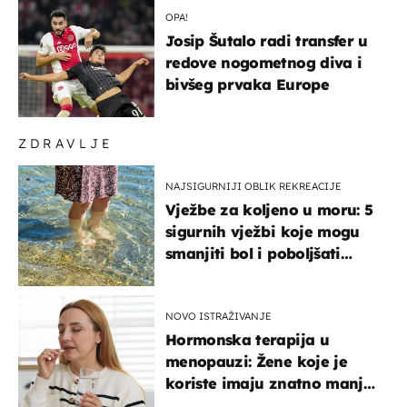
OPA!
Josip Šutalo radi transfer u
redove nogometnog diva i
bivšeg prvaka Europe
ZDRAVLJE
NAJSIGURNIJI OBLIK REKREACIJE
Vježbe za koljeno u moru: 5
sigurnih vježbi koje mogu
smanjiti bol i poboljšati
pokretljivost
NOVO ISTRAŽIVANJE
Hormonska terapija u
menopauzi: Žene koje je
koriste imaju znatno manji
rizik od ovoga