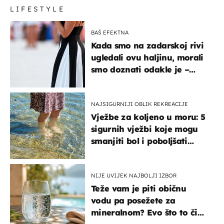
LIFESTYLE
BAŠ EFEKTNA
Kada smo na zadarskoj rivi
ugledali ovu haljinu, morali
smo doznati odakle je –
košta samo 18 eura
NAJSIGURNIJI OBLIK REKREACIJE
Vježbe za koljeno u moru: 5
sigurnih vježbi koje mogu
smanjiti bol i poboljšati
pokretljivost
NIJE UVIJEK NAJBOLJI IZBOR
Teže vam je piti običnu
vodu pa posežete za
mineralnom? Evo što to čini