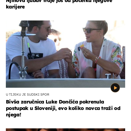
Njihova ljubav traje još od početka njegove
karijere
U TIJEKU JE SUDSKI SPOR
Bivša zaručnica Luke Dončića pokrenula
postupak u Sloveniji, evo koliko novca traži od
njega!