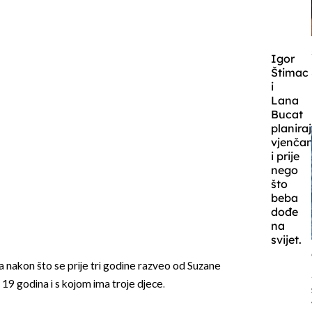
Igor
Štimac
i
Lana
Bucat
planira
vjenčan
i prije
nego
što
beba
dođe
na
svijet.
a nakon što se prije tri godine razveo od Suzane
 19 godina i s kojom ima troje djece.