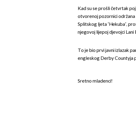
Kad su se prošli četvrtak poj
otvorenoj pozornici održana
Splitskog ljeta ‘Hekuba’, p
njegovoj lijepoj djevojci Lani B
To je bio prvi javni izlazak 
engleskog Derby Countyja pri
Sretno mladenci!