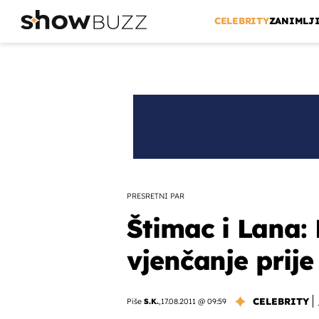
CELEBRITY
ZANIMLJ
PRESRETNI PAR
Štimac i Lana:
vjenčanje prije
CELEBRITY
Piše
S.K.
,
17.08.2011 @ 09:59