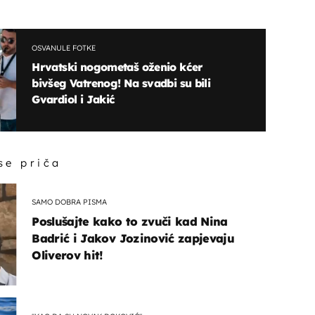
OSVANULE FOTKE
Hrvatski nogometaš oženio kćer
bivšeg Vatrenog! Na svadbi su bili
Gvardiol i Jakić
 se priča
SAMO DOBRA PISMA
Poslušajte kako to zvuči kad Nina
Badrić i Jakov Jozinović zapjevaju
Oliverov hit!