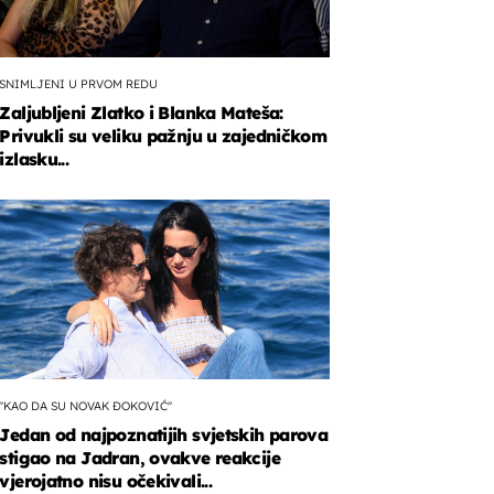
SNIMLJENI U PRVOM REDU
Zaljubljeni Zlatko i Blanka Mateša:
Privukli su veliku pažnju u zajedničkom
izlasku...
ju
je
"KAO DA SU NOVAK ĐOKOVIĆ"
Jedan od najpoznatijih svjetskih parova
stigao na Jadran, ovakve reakcije
vjerojatno nisu očekivali...