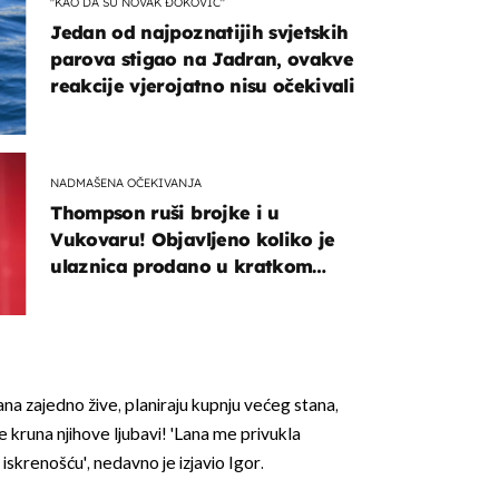
"KAO DA SU NOVAK ĐOKOVIĆ"
Jedan od najpoznatijih svjetskih
parova stigao na Jadran, ovakve
reakcije vjerojatno nisu očekivali
NADMAŠENA OČEKIVANJA
Thompson ruši brojke i u
Vukovaru! Objavljeno koliko je
ulaznica prodano u kratkom
vremenu
ana zajedno žive, planiraju kupnju većeg stana,
 je kruna njihove ljubavi! 'Lana me privukla
 iskrenošću', nedavno je izjavio Igor.