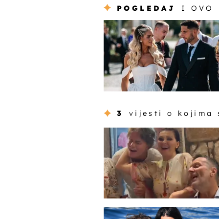
POGLEDAJ
I OVO
3
vijesti o kojima