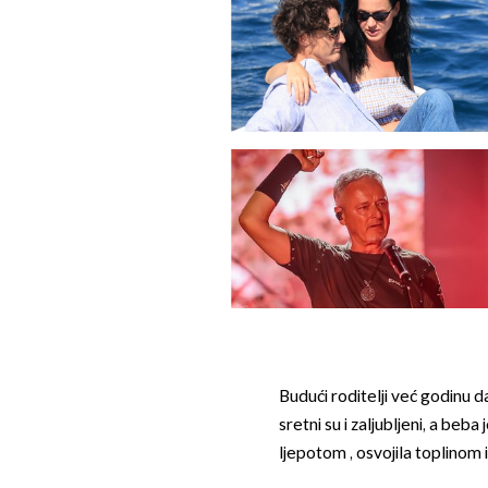
Budući roditelji već godinu d
sretni su i zaljubljeni, a beba
ljepotom , osvojila toplinom i