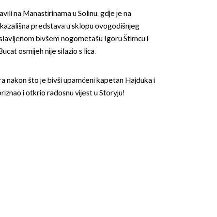
avili na Manastirinama u Solinu, gdje je na
 kazališna predstava u sklopu ovogodišnjeg
roslavljenom bivšem nogometašu Igoru Štimcu i
ucat osmijeh nije silazio s lica.
para nakon što je bivši upamćeni kapetan Hajduka i
OMOGUĆI OBAVIJESTI
znao i otkrio radosnu vijest u Storyju!