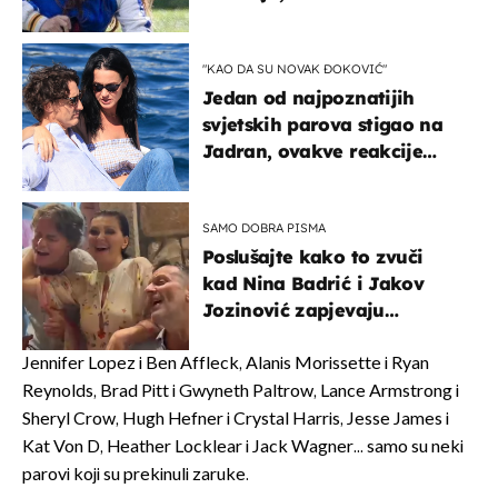
milijuna koje je trebala
naslijediti
"KAO DA SU NOVAK ĐOKOVIĆ"
Jedan od najpoznatijih
svjetskih parova stigao na
Jadran, ovakve reakcije
vjerojatno nisu očekivali
SAMO DOBRA PISMA
Poslušajte kako to zvuči
kad Nina Badrić i Jakov
Jozinović zapjevaju
Oliverov hit!
Jennifer Lopez i Ben Affleck, Alanis Morissette i Ryan
Reynolds, Brad Pitt i Gwyneth Paltrow, Lance Armstrong i
Sheryl Crow, Hugh Hefner i Crystal Harris, Jesse James i
Kat Von D, Heather Locklear i Jack Wagner... samo su neki
parovi koji su prekinuli zaruke.