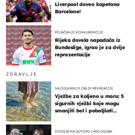
Liverpool doveo kapetana
Barcelone!
POJAČANJE KONKURENCIJE
Rijeka dovela napadača iz
Bundeslige, igrao je za dvije
reprezentacije
ZDRAVLJE
NAJSIGURNIJI OBLIK REKREACIJE
Vježbe za koljeno u moru: 5
sigurnih vježbi koje mogu
smanjiti bol i poboljšati
pokretljivost
STUDIJA NA GOTOVO 1.900 OSOBA