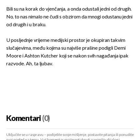
Bili su na korak do vjenčanja, a onda odustali jedni od drugih.
No, to nas nimalo ne čudi s obzirom da mnogi odustanu jedni
od drugih i u braku.
U posljednje vrijeme medijski prostor je okupiran takvim
slučajevima, među kojima su najviše prašine podigli Demi
Moore i Ashton Kutcher koji se nakon svih nagađanja ipak
razvode. Ah, ta ljubav.
Komentari
(0)
Uključite se u raspravu – podijelite svoje mišljenje, postavite pitanja ili ponudite
svoj pogled na temu. Vaš komentar može potaknuti zanimljiv dijalog i