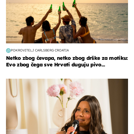
POKROVITELJ CARLSBERG CROATIA
Netko zbog ćevapa, netko zbog drške za motiku:
Evo zbog čega sve Hrvati duguju pivo...
moda & ljepota