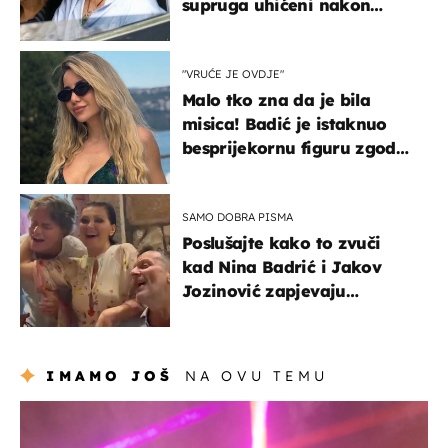
supruga uhićeni nakon
svađe!
"VRUĆE JE OVDJE"
Malo tko zna da je bila
misica! Badić je istaknuo
besprijekornu figuru zgodne
voditeljice
SAMO DOBRA PISMA
Poslušajte kako to zvuči
kad Nina Badrić i Jakov
Jozinović zapjevaju
Oliverov hit!
IMAMO JOŠ
NA OVU TEMU
kultura & zabava