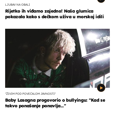
LJUBAV NA OBALI
Rijetko ih viđamo zajedno! Naša glumica
pokazala kako s dečkom uživa u morskoj idili
"ŽIVIM POD POVEĆALOM JAVNOSTI"
Baby Lasagna progovorio o bullyingu: "Kad se
takvo ponašanje ponavlja..."