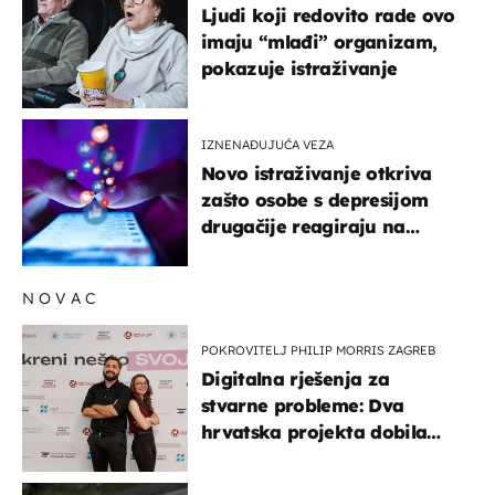
Ljudi koji redovito rade ovo
imaju “mlađi” organizam,
pokazuje istraživanje
IZNENAĐUJUĆA VEZA
Novo istraživanje otkriva
zašto osobe s depresijom
drugačije reagiraju na
lajkove
NOVAC
POKROVITELJ PHILIP MORRIS ZAGREB
Digitalna rješenja za
stvarne probleme: Dva
hrvatska projekta dobila
potporu za razvoj