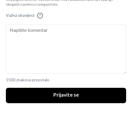
obogatiti zajednicu našeg portala.
Važna obavijest
!
1500 znakova preostalo
Prijavite se