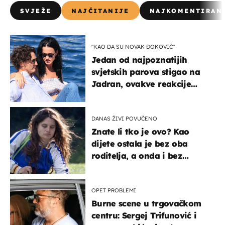
SVJEŽE
NAJČITANIJE
NAJKOMENTIRAN
"KAO DA SU NOVAK ĐOKOVIĆ"
Jedan od najpoznatijih
svjetskih parova stigao na
Jadran, ovakve reakcije
vjerojatno nisu očekivali
DANAS ŽIVI POVUČENO
Znate li tko je ovo? Kao
dijete ostala je bez oba
roditelja, a onda i bez
milijuna koje je trebala
naslijediti
OPET PROBLEMI
Burne scene u trgovačkom
centru: Sergej Trifunović i