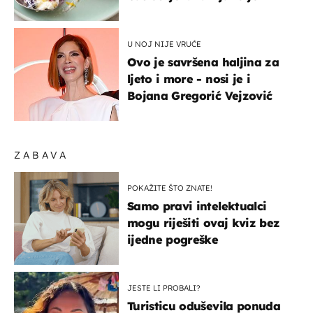
U NOJ NIJE VRUĆE
Ovo je savršena haljina za
ljeto i more - nosi je i
Bojana Gregorić Vejzović
ZABAVA
POKAŽITE ŠTO ZNATE!
Samo pravi intelektualci
mogu riješiti ovaj kviz bez
ijedne pogreške
JESTE LI PROBALI?
Turisticu oduševila ponuda