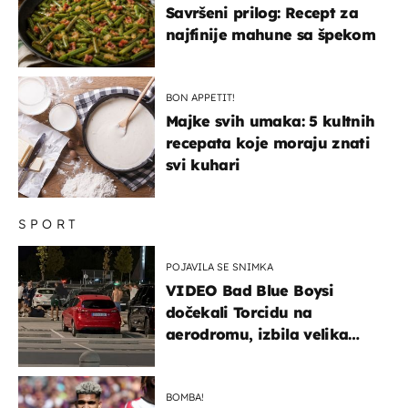
Savršeni prilog: Recept za
najfinije mahune sa špekom
BON APPETIT!
Majke svih umaka: 5 kultnih
recepata koje moraju znati
svi kuhari
SPORT
POJAVILA SE SNIMKA
VIDEO Bad Blue Boysi
dočekali Torcidu na
aerodromu, izbila velika
masovna tučnjava
BOMBA!