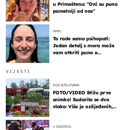
u Primoštenu: "Oni su puno
pametniji od nas"
HMM…
To rade samo psihopati:
Jedan detalj s mora može
vam otkriti puno o
prijateljima
VIJESTI
KOD BJELOVARA
FOTO/VIDEO Stižu prve
snimke! Sudarila se dva
vlaka: Više je ozlijeđenih,
hitne službe na terenu
U ZAGORJU