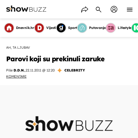
Dnevnik.hr
Vijesti
Sport
Putovanja
Lifestyle
AH, TA LJUBAV
Parovi koji su prekinuli zaruke
Piše
D.D.N.
,
22.11.2011 @ 12:20
CELEBRITY
KOMENTARI
OMOGUĆI OBAVIJESTI