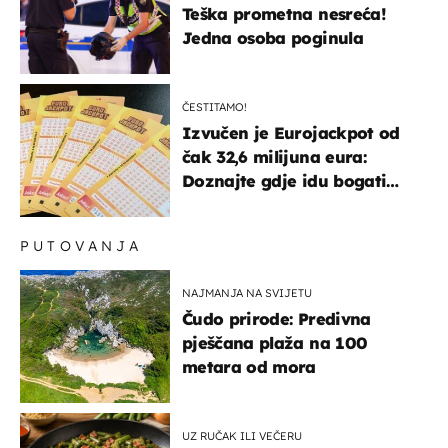
Teška prometna nesreća!
Jedna osoba poginula
ČESTITAMO!
Izvučen je Eurojackpot od
čak 32,6 milijuna eura:
Doznajte gdje idu bogati
dobitci u Hrvatskoj
PUTOVANJA
NAJMANJA NA SVIJETU
Čudo prirode: Predivna
pješčana plaža na 100
metara od mora
UZ RUČAK ILI VEČERU