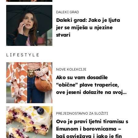
DALEKI GRAD
Daleki grad: Jako je ljuta
jer se miješa u njezine
stvari
LIFESTYLE
NOVE KOLEKCIJE
Ako su vam dosadile
“obične” plave traperice,
ove jeseni dolazite na svoje
- izdvajamo 15 hit modela
PREJEDNOSTAVNO ZA SLOŽITI
Ovo je pravi ljetni tiramisu s
limunom i borovnicama –
baš osvježava i jako je fin