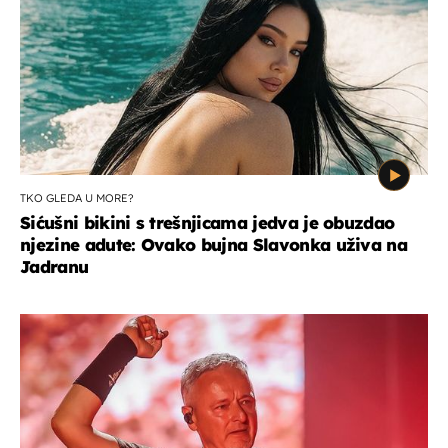
TKO GLEDA U MORE?
Sićušni bikini s trešnjicama jedva je obuzdao
njezine adute: Ovako bujna Slavonka uživa na
Jadranu