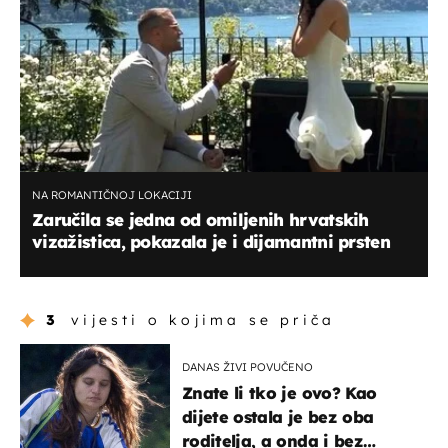
NA ROMANTIČNOJ LOKACIJI
Zaručila se jedna od omiljenih hrvatskih
vizažistica, pokazala je i dijamantni prsten
3
vijesti o kojima se priča
DANAS ŽIVI POVUČENO
Znate li tko je ovo? Kao
dijete ostala je bez oba
roditelja, a onda i bez