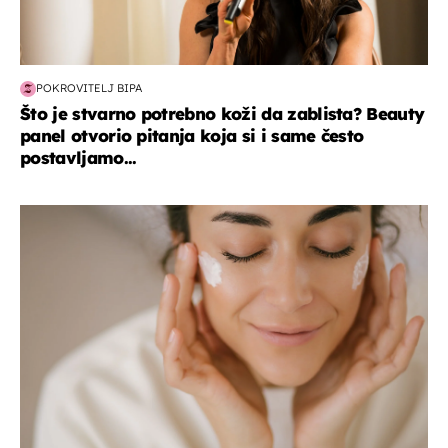
POKROVITELJ BIPA
Što je stvarno potrebno koži da zablista? Beauty
panel otvorio pitanja koja si i same često
postavljamo...
moda & ljepota