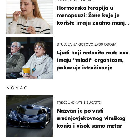
Hormonska terapija u
menopauzi: Žene koje je
koriste imaju znatno manji
rizik od ovoga
STUDIJA NA GOTOVO 1.900 OSOBA
Ljudi koji redovito rade ovo
imaju “mlađi” organizam,
pokazuje istraživanje
NOVAC
TREĆI UNIKATNI BUGATTI
Nazvan je po vrsti
srednjovjekovnog viteškog
konja i visok samo metar