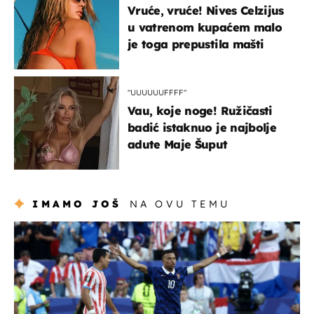
Vruće, vruće! Nives Celzijus
u vatrenom kupaćem malo
je toga prepustila mašti
"UUUUUUFFFF"
Vau, koje noge! Ružičasti
badić istaknuo je najbolje
adute Maje Šuput
IMAMO JOŠ
NA OVU TEMU
svjetsko prvenstvo 2026