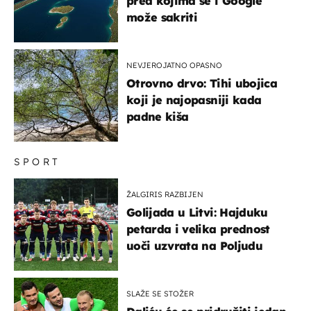
pred kojima se i Google
može sakriti
NEVJEROJATNO OPASNO
Otrovno drvo: Tihi ubojica
koji je najopasniji kada
padne kiša
SPORT
ŽALGIRIS RAZBIJEN
Golijada u Litvi: Hajduku
petarda i velika prednost
uoči uzvrata na Poljudu
SLAŽE SE STOŽER