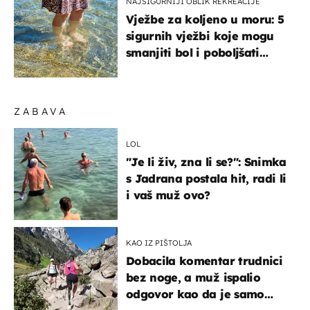
NAJSIGURNIJI OBLIK REKREACIJE
Vježbe za koljeno u moru: 5
sigurnih vježbi koje mogu
smanjiti bol i poboljšati
pokretljivost
ZABAVA
LOL
"Je li živ, zna li se?": Snimka
s Jadrana postala hit, radi li
i vaš muž ovo?
KAO IZ PIŠTOLJA
Dobacila komentar trudnici
bez noge, a muž ispalio
odgovor kao da je samo