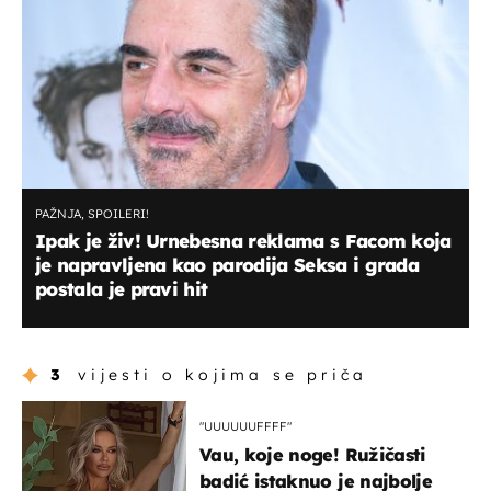
PAŽNJA, SPOILERI!
Ipak je živ! Urnebesna reklama s Facom koja
je napravljena kao parodija Seksa i grada
postala je pravi hit
3
vijesti o kojima se priča
"UUUUUUFFFF"
Vau, koje noge! Ružičasti
badić istaknuo je najbolje