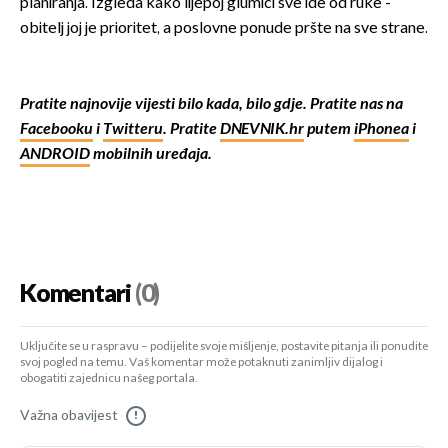
planiranja. Izgleda kako lijepoj glumici sve ide od ruke -
obitelj joj je prioritet, a poslovne ponude pršte na sve strane.
Pratite najnovije vijesti bilo kada, bilo gdje. Pratite nas na
Facebooku
i
Twitteru
. Pratite
DNEVNIK.hr
putem
iPhonea
i
ANDROID
mobilnih uređaja.
Komentari
(0)
Uključite se u raspravu – podijelite svoje mišljenje, postavite pitanja ili ponudite
svoj pogled na temu. Vaš komentar može potaknuti zanimljiv dijalog i
obogatiti zajednicu našeg portala.
Važna obavijest
!