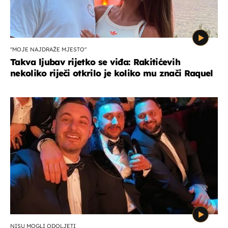
"MOJE NAJDRAŽE MJESTO"
Takva ljubav rijetko se viđa: Rakitićevih
nekoliko riječi otkrilo je koliko mu znači Raquel
NISU MOGLI ODOLJETI