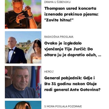
DRAMA U ŠIBENIKU
Thompson usred koncerta
iznenada prekinuo pjesmu:
"Zovite hitnu!"
RASKOŠNA PROSLAVA
Ovako je izgledalo
vjenčanje Tije Jurčić: Do
oltara ju je dopratio očuh, a
slavilo se uz Olivera i Rozgu
HEROJ
General pobjednik: Gdje i
što 31 godinu nakon Oluje
radi general Ante Gotovina?
S MORA POSLALA POZDRAVE