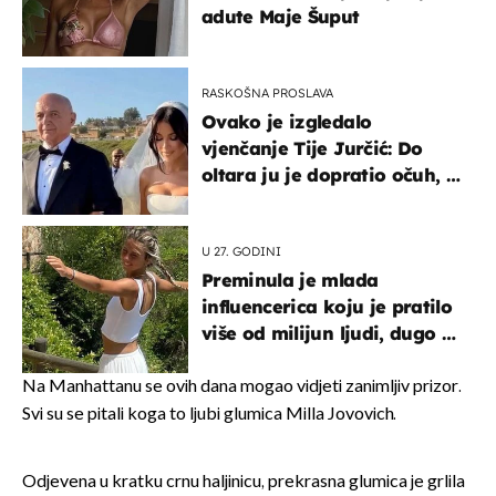
adute Maje Šuput
RASKOŠNA PROSLAVA
Ovako je izgledalo
vjenčanje Tije Jurčić: Do
oltara ju je dopratio očuh, a
slavilo se uz Olivera i Rozgu
U 27. GODINI
Preminula je mlada
influencerica koju je pratilo
više od milijun ljudi, dugo se
borila s opakom bolesti
Na Manhattanu se ovih dana mogao vidjeti zanimljiv prizor.
Svi su se pitali koga to ljubi glumica Milla Jovovich.
Odjevena u kratku crnu haljinicu, prekrasna glumica je grlila