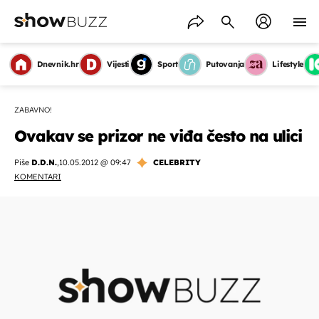
Dnevnik.hr
Vijesti
Sport
Putovanja
Lifestyle
ZABAVNO!
Ovakav se prizor ne viđa često na ulici
Piše
D.D.N.
,
10.05.2012 @ 09:47
CELEBRITY
KOMENTARI
OMOGUĆI OBAVIJESTI