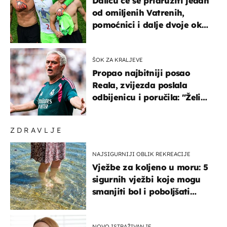
Daliću će se pridružiti jedan
od omiljenih Vatrenih,
pomoćnici i dalje dvoje oko
ponude
ŠOK ZA KRALJEVE
Propao najbitniji posao
Reala, zvijezda poslala
odbijenicu i poručila: "Želim
u Barcelonu"
ZDRAVLJE
NAJSIGURNIJI OBLIK REKREACIJE
Vježbe za koljeno u moru: 5
sigurnih vježbi koje mogu
smanjiti bol i poboljšati
pokretljivost
NOVO ISTRAŽIVANJE