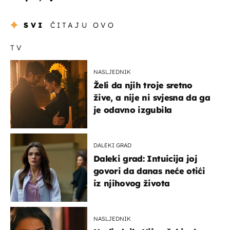
SVI
ČITAJU OVO
TV
NASLJEDNIK
Želi da njih troje sretno
žive, a nije ni svjesna da ga
je odavno izgubila
DALEKI GRAD
Daleki grad: Intuicija joj
govori da danas neće otići
iz njihovog života
NASLJEDNIK