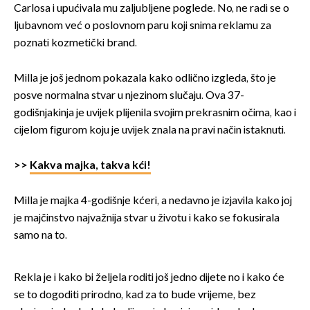
Carlosa i upućivala mu zaljubljene poglede. No, ne radi se o
ljubavnom već o poslovnom paru koji snima reklamu za
poznati kozmetički brand.
Milla je još jednom pokazala kako odlično izgleda, što je
posve normalna stvar u njezinom slučaju. Ova 37-
godišnjakinja je uvijek plijenila svojim prekrasnim očima, kao i
cijelom figurom koju je uvijek znala na pravi način istaknuti.
>>
Kakva majka, takva kći!
Milla je majka 4-godišnje kćeri, a nedavno je izjavila kako joj
je majčinstvo najvažnija stvar u životu i kako se fokusirala
samo na to.
Rekla je i kako bi željela roditi još jedno dijete no i kako će
se to dogoditi prirodno, kad za to bude vrijeme, bez