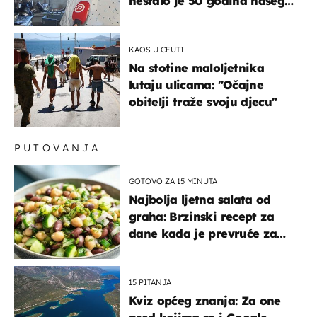
nestalo je 50 godina našeg
života, supruga i ja ne
možemo oka sklopiti"
KAOS U CEUTI
Na stotine maloljetnika
lutaju ulicama: "Očajne
obitelji traže svoju djecu"
PUTOVANJA
GOTOVO ZA 15 MINUTA
Najbolja ljetna salata od
graha: Brzinski recept za
dane kada je prevruće za
kuhanje
15 PITANJA
Kviz općeg znanja: Za one