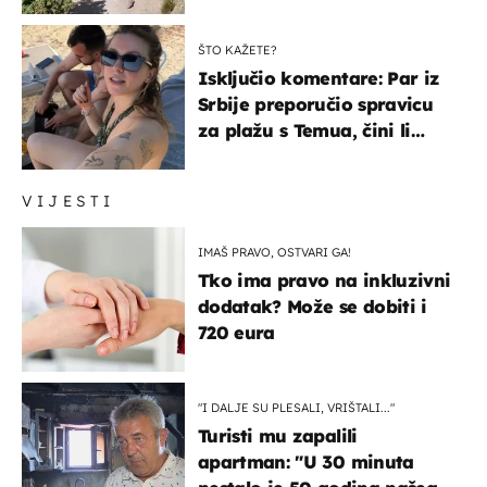
čekao…
ŠTO KAŽETE?
Isključio komentare: Par iz
Srbije preporučio spravicu
za plažu s Temua, čini li
vam se ovo sigurnim?
VIJESTI
IMAŠ PRAVO, OSTVARI GA!
Tko ima pravo na inkluzivni
dodatak? Može se dobiti i
720 eura
"I DALJE SU PLESALI, VRIŠTALI..."
Turisti mu zapalili
apartman: "U 30 minuta