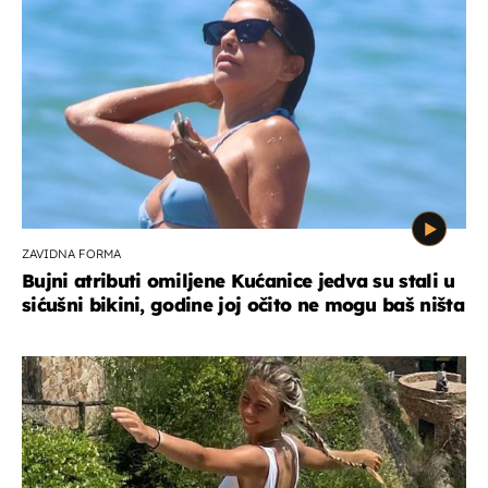
ZAVIDNA FORMA
Bujni atributi omiljene Kućanice jedva su stali u
sićušni bikini, godine joj očito ne mogu baš ništa