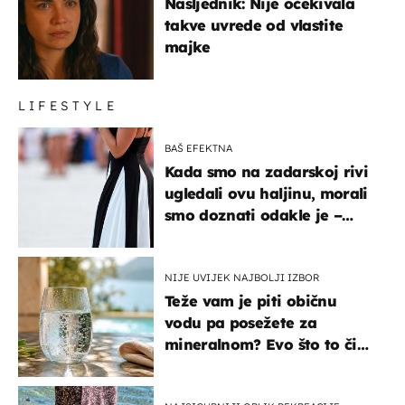
Nasljednik: Nije očekivala
takve uvrede od vlastite
majke
LIFESTYLE
BAŠ EFEKTNA
Kada smo na zadarskoj rivi
ugledali ovu haljinu, morali
smo doznati odakle je –
košta samo 18 eura
NIJE UVIJEK NAJBOLJI IZBOR
Teže vam je piti običnu
vodu pa posežete za
mineralnom? Evo što to čini
organizmu