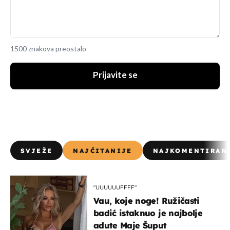
1500 znakova preostalo
Prijavite se
SVJEŽE
NAJČITANIJE
NAJKOMENTIRAN
"UUUUUUFFFF"
Vau, koje noge! Ružičasti
badić istaknuo je najbolje
adute Maje Šuput