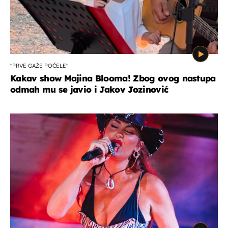
"PRVE GAŽE POČELE"
Kakav show Majina Blooma! Zbog ovog nastupa
odmah mu se javio i Jakov Jozinović