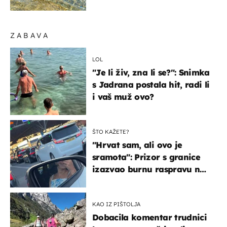
pokretljivost
ZABAVA
LOL
"Je li živ, zna li se?": Snimka
s Jadrana postala hit, radi li
i vaš muž ovo?
ŠTO KAŽETE?
"Hrvat sam, ali ovo je
sramota": Prizor s granice
izazvao burnu raspravu na
društvenim mrežama
KAO IZ PIŠTOLJA
Dobacila komentar trudnici