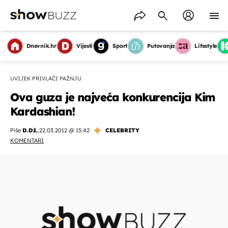
Dnevnik.hr
Vijesti
Sport
Putovanja
Lifestyle
UVIJEK PRIVLAČI PAŽNJU
Ova guza je najveća konkurencija Kim
Kardashian!
Piše
D.Dž.
,
22.03.2012 @ 15:42
CELEBRITY
KOMENTARI
OMOGUĆI OBAVIJESTI