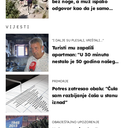
bez noge, a muž ispalio
odgovor kao da je samo
čekao…
VIJESTI
"I DALJE SU PLESALI, VRIŠTALI..."
Turisti mu zapalili
apartman: "U 30 minuta
nestalo je 50 godina našeg
života, supruga i ja ne
možemo oka sklopiti"
PRIMORJE
Potres zatresao obalu: "Čula
sam razbijanje čaša u stanu
iznad"
OBAVJEŠTAJNO UPOZORENJE