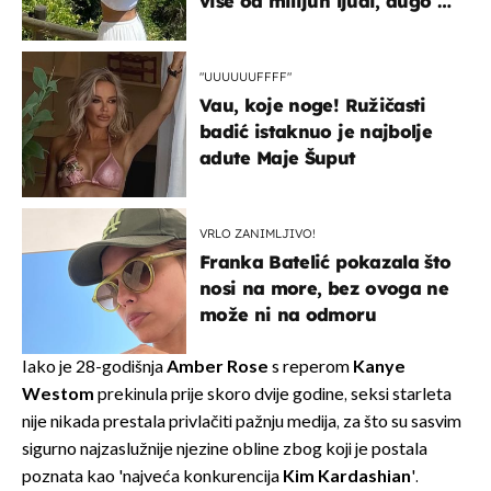
više od milijun ljudi, dugo se
borila s opakom bolešću
"UUUUUUFFFF"
Vau, koje noge! Ružičasti
badić istaknuo je najbolje
adute Maje Šuput
VRLO ZANIMLJIVO!
Franka Batelić pokazala što
nosi na more, bez ovoga ne
može ni na odmoru
Iako je 28-godišnja
Amber Rose
s reperom
Kanye
Westom
prekinula prije skoro dvije godine, seksi starleta
nije nikada prestala privlačiti pažnju medija, za što su sasvim
sigurno najzaslužnije njezine obline zbog koji je postala
poznata kao 'najveća konkurencija
Kim Kardashian
'.