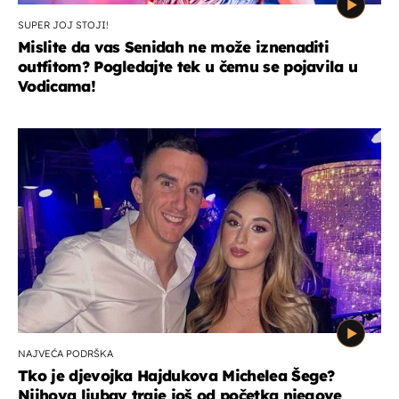
SUPER JOJ STOJI!
Mislite da vas Senidah ne može iznenaditi
outfitom? Pogledajte tek u čemu se pojavila u
Vodicama!
NAJVEĆA PODRŠKA
Tko je djevojka Hajdukova Michelea Šege?
Njihova ljubav traje još od početka njegove