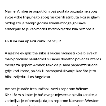
Naime, Amber je poput Kim baš postala poznata ne zbog
svoje vitke linije, nego zbog raskošnih atributa, koji su glavni
razlog što je zadnjih godina snimila mnoge golišave
editorijale te je kao model stvarno rijetko bila bez posla.
>>
Kim ima opaku konkurenciju!
A njezine eksplicitne slike iz kućne radinosti koje bi svakih
malo procurile na internet su samo dodatno povećali interes
medija za lijepom Amber, tako da je sada paparazzi slijede
gdje kod krene, pa čak i u samoposluživanje, kao što je to
bilo u srijedu u Los Angelesu.
Amber je inače trenutačno u vezi s reperom
Wizom
Khalifom
, s kojim je baš ovoga mjeseca objavila zaruke, a
zanimljiva je informacija da je s reperom Kanyeom Westom