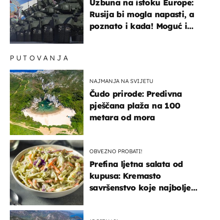
Uzbuna na istoku Europe:
Rusija bi mogla napasti, a
poznato i kada! Moguć i
kopneni upad u članicu
NATO-a
PUTOVANJA
NAJMANJA NA SVIJETU
Čudo prirode: Predivna
pješčana plaža na 100
metara od mora
OBVEZNO PROBATI!
Prefina ljetna salata od
kupusa: Kremasto
savršenstvo koje najbolje
paše uz pečeno meso