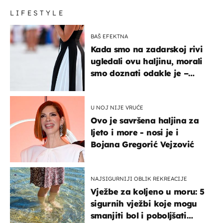
LIFESTYLE
BAŠ EFEKTNA
Kada smo na zadarskoj rivi
ugledali ovu haljinu, morali
smo doznati odakle je –
košta samo 18 eura
U NOJ NIJE VRUĆE
Ovo je savršena haljina za
ljeto i more - nosi je i
Bojana Gregorić Vejzović
NAJSIGURNIJI OBLIK REKREACIJE
Vježbe za koljeno u moru: 5
sigurnih vježbi koje mogu
smanjiti bol i poboljšati