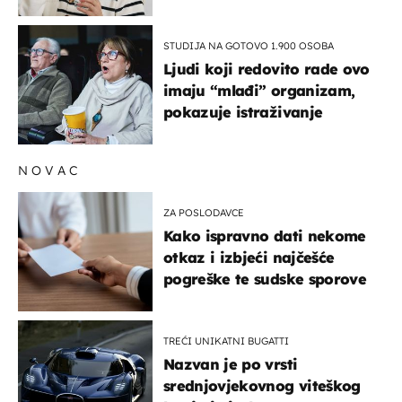
rizik od ovoga
STUDIJA NA GOTOVO 1.900 OSOBA
Ljudi koji redovito rade ovo
imaju “mlađi” organizam,
pokazuje istraživanje
NOVAC
ZA POSLODAVCE
Kako ispravno dati nekome
otkaz i izbjeći najčešće
pogreške te sudske sporove
TREĆI UNIKATNI BUGATTI
Nazvan je po vrsti
srednjovjekovnog viteškog