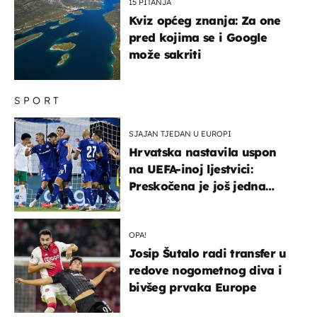
15 PITANJA
Kviz općeg znanja: Za one
pred kojima se i Google
može sakriti
SPORT
SJAJAN TJEDAN U EUROPI
Hrvatska nastavila uspon
na UEFA-inoj ljestvici:
Preskočena je još jedna
država
OPA!
Josip Šutalo radi transfer u
redove nogometnog diva i
bivšeg prvaka Europe