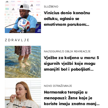
SLUŽBENO
Vinicius donio konačnu
odluku, oglasio se
emotivnom porukom:
"Hvala vam svima"
ZDRAVLJE
NAJSIGURNIJI OBLIK REKREACIJE
Vježbe za koljeno u moru: 5
sigurnih vježbi koje mogu
smanjiti bol i poboljšati
pokretljivost
NOVO ISTRAŽIVANJE
Hormonska terapija u
menopauzi: Žene koje je
koriste imaju znatno manji