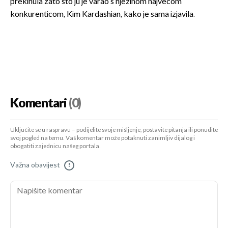
prekinula zato što ju je varao s njezinom najvećom
konkurenticom, Kim Kardashian, kako je sama izjavila.
Komentari
(0)
Uključite se u raspravu – podijelite svoje mišljenje, postavite pitanja ili ponudite
svoj pogled na temu. Vaš komentar može potaknuti zanimljiv dijalog i
obogatiti zajednicu našeg portala.
Važna obavijest
!