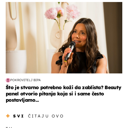
moda & ljepota
POKROVITELJ BIPA
Što je stvarno potrebno koži da zablista? Beauty
panel otvorio pitanja koja si i same često
postavljamo...
SVI
ČITAJU OVO