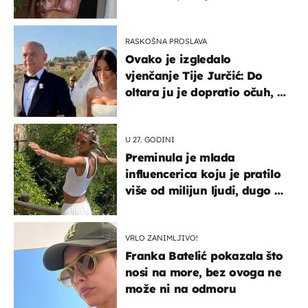
RASKOŠNA PROSLAVA
Ovako je izgledalo
vjenčanje Tije Jurčić: Do
oltara ju je dopratio očuh, a
slavilo se uz Olivera i Rozgu
U 27. GODINI
Preminula je mlada
influencerica koju je pratilo
više od milijun ljudi, dugo se
borila s opakom bolešću
VRLO ZANIMLJIVO!
Franka Batelić pokazala što
nosi na more, bez ovoga ne
može ni na odmoru