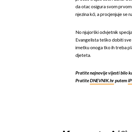
da otac osigura svom prvom 
njezina kći, a procjenjuje se n
No njujorški odvjetnik specij
Evangelista teško dobiti sve 
imetku onoga tko ih treba p
djeteta.
Pratite najnovije vijesti bilo 
Pratite
DNEVNIK.hr
putem
i