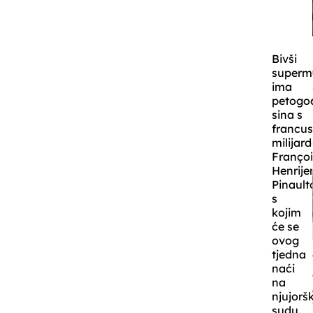
Bivši
superm
ima
petogo
sina s
francu
milijar
Franço
Henrij
Pinaul
s
kojim
će se
ovog
tjedna
naći
na
njujor
sudu.