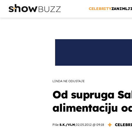
CELEBRITY
ZANIMLJ
LINDA NE ODUSTAJE
Od supruga Sa
alimentaciju od
CELEBR
Piše
S.K./VLM
,
02.05.2012 @ 09:18