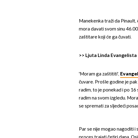
Manekenka traži da Pinault, č
mora davati svom sinu 46.00
zaštitare koji će ga čuvati.
>>
Ljuta Linda Evangelista
'Moram ga zaštititi',
Evangel
čuvare. Prošle godine je pak 
radim, to je ponekad i po 16
radim na svom izgledu. Mora
se spremati za sljedeći posao 
Par se nije mogao nagoditi i 
proces trajati četiri dana. O