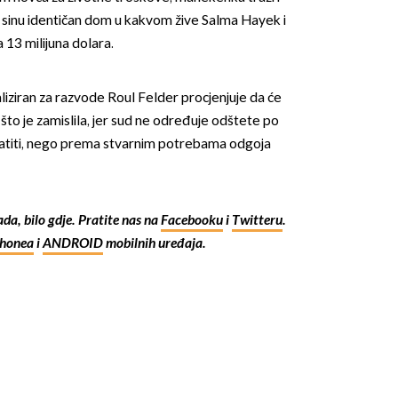
sinu identičan dom u kakvom žive Salma Hayek i
a 13 milijuna dolara.
aliziran za razvode Roul Felder procjenjuje da će
što je zamislila, jer sud ne određuje odštete po
latiti, nego prema stvarnim potrebama odgoja
kada, bilo gdje. Pratite nas na
Facebooku
i
Twitteru
.
Phonea
i
ANDROID
mobilnih uređaja.