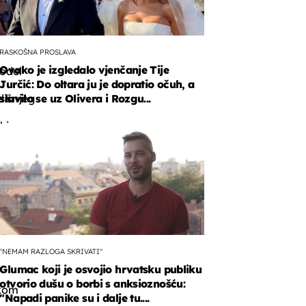
RASKOŠNA PROSLAVA
Ovako je izgledalo vjenčanje Tije
odel
Jurčić: Do oltara ju je dopratio očuh, a
dišnjeg
slavilo se uz Olivera i Rozgu...
skim
derom
isom-
em
tom
"NEMAM RAZLOGA SKRIVATI"
Glumac koji je osvojio hrvatsku publiku
otvorio dušu o borbi s anksioznošću:
škom
"Napadi panike su i dalje tu....