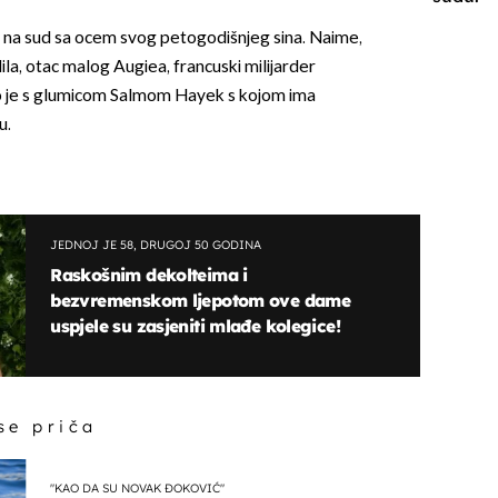
 na sud sa ocem svog petogodišnjeg sina. Naime,
dila, otac malog Augiea, francuski milijarder
zio je s glumicom Salmom Hayek s kojom ima
u.
JEDNOJ JE 58, DRUGOJ 50 GODINA
Raskošnim dekolteima i
bezvremenskom ljepotom ove dame
uspjele su zasjeniti mlađe kolegice!
 se priča
"KAO DA SU NOVAK ĐOKOVIĆ"