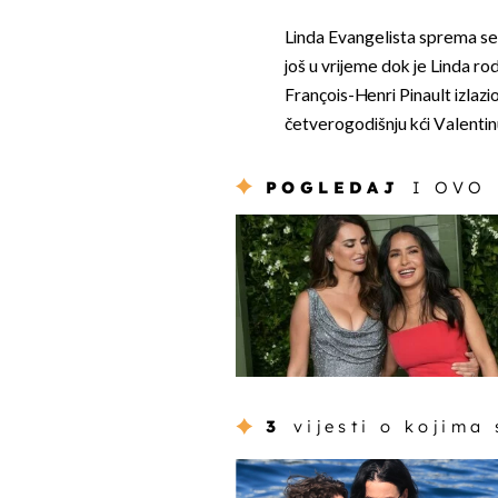
Linda Evangelista sprema se
još u vrijeme dok je Linda ro
François-Henri Pinault izla
četverogodišnju kći Valentin
POGLEDAJ
I OVO
3
vijesti o kojima