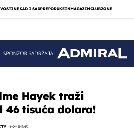
IVOSTI
NEKAD I SAD
PREPORUKE
INMAGAZIN
CLUBZONE
lme Hayek traži
 46 tisuća dolara!
ITY
KOMENTARI