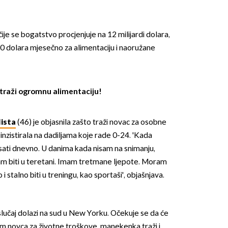
ije se bogatstvo procjenjuje na 12 milijardi dolara,
0 dolara mjesečno za alimentaciju i naoružane
OMOGUĆI OBAVIJESTI
 traži ogromnu alimentaciju!
ista
(46) je objasnila zašto traži novac za osobne
inzistirala na dadiljama koje rade 0-24. 'Kada
 sati dnevno. U danima kada nisam na snimanju,
m biti u teretani. Imam tretmane ljepote. Moram
i stalno biti u treningu, kao sportaši', objašnjava.
slučaj dolazi na sud u New Yorku. Očekuje se da će
sim novca za životne troškove, manekenka traži i