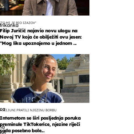
''TO MI JE BIO IZAZOV''
frikanka
Filip Juričić najavio novu ulogu na
Novoj TV koja će obilježiti ovu jesen:
''Mog lika upoznajemo u jednom ...
a
nim
ca
MILIJUNI PRATILI NJEZINU BORBU
Internetom se širi posljednja poruka
preminule TikTokerice, njezine riječi
na
sada posebno bole...
ma.