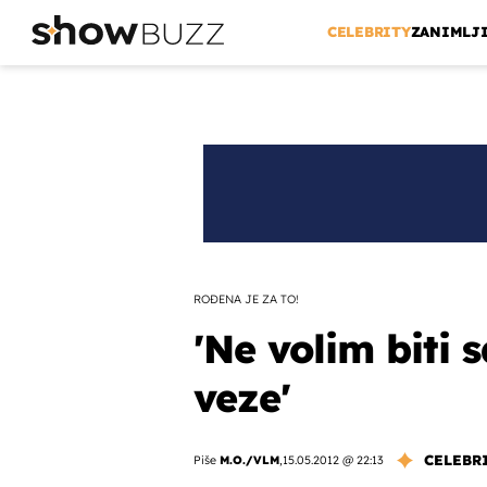
CELEBRITY
ZANIMLJ
ROĐENA JE ZA TO!
'Ne volim biti 
veze'
CELEBR
Piše
M.O./VLM
,
15.05.2012 @ 22:13