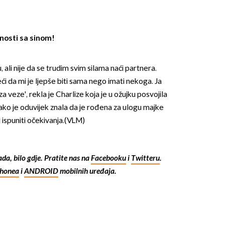
nosti sa sinom!
 ali nije da se trudim svim silama naći partnera.
eći da mi je ljepše biti sama nego imati nekoga. Ja
OMOGUĆI OBAVIJESTI
 veze', rekla je Charlize koja je u ožujku posvojila
ako je oduvijek znala da je rođena za ulogu majke
 ispuniti očekivanja.(VLM)
kada, bilo gdje. Pratite nas na
Facebooku
i
Twitteru
.
Phonea
i
ANDROID
mobilnih uređaja.