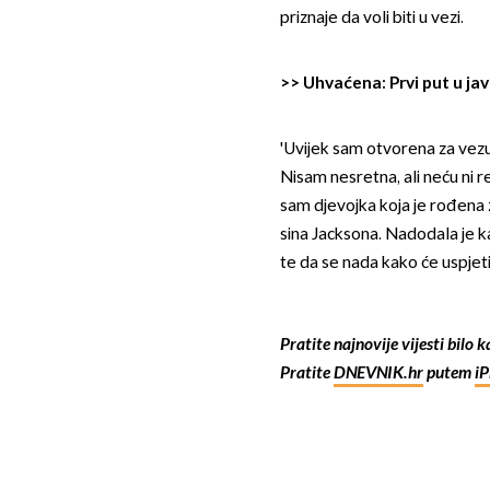
priznaje da voli biti u vezi.
>>
Uhvaćena: Prvi put u jav
'Uvijek sam otvorena za vezu,
Nisam nesretna, ali neću ni r
sam djevojka koja je rođena za
sina Jacksona. Nadodala je k
te da se nada kako će uspjeti
Pratite najnovije vijesti bilo 
Pratite
DNEVNIK.hr
putem
i