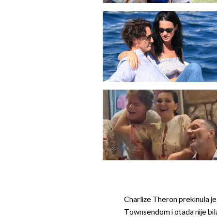
Charlize Theron prekinula j
Townsendom i otada nije bila 