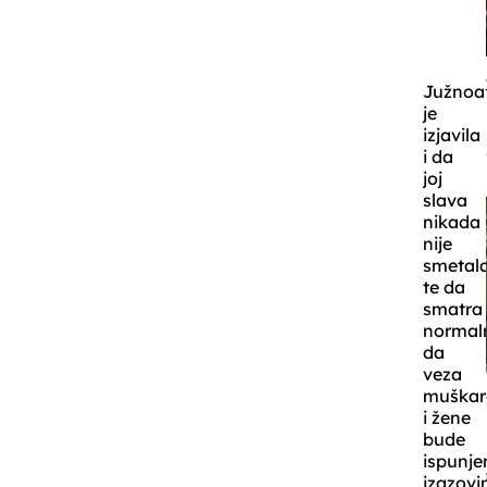
Južnoa
je
izjavila
i da
joj
slava
nikada
nije
smetal
te da
smatra
normal
da
veza
muškar
i žene
bude
ispunje
izazovi