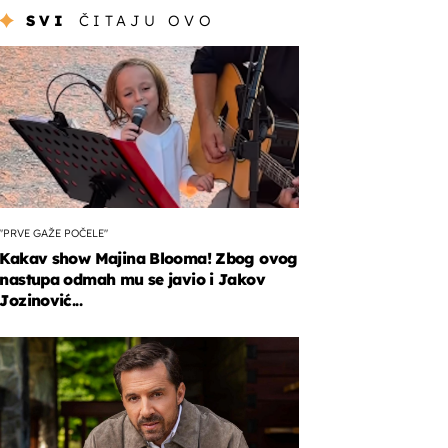
SVI
ČITAJU OVO
"PRVE GAŽE POČELE"
Kakav show Majina Blooma! Zbog ovog
nastupa odmah mu se javio i Jakov
Jozinović...