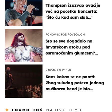
Thompson izazvao ovacije
već na početku koncerta:
"Što ću kad sam slab..."
PONOVNO POD POVEĆALOM
Što se sve događalo na
hrvatskom otoku pod
osramoćenim glumcem?
Bizarni prizori i danas
izazivaju nevjericu
KAKVIH LJUDI IMA!
Kaos kakav se ne pamti:
Zbog suludog poteza jednog
muškarca bend je bio
prisiljen prekinuti nastup
IMAMO JOŠ
NA OVU TEMU