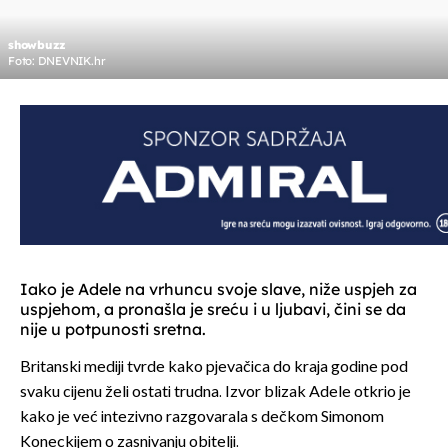
showbuzz
Foto: DNEVNIK.hr
Iako je Adele na vrhuncu svoje slave, niže uspjeh za
uspjehom, a pronašla je sreću i u ljubavi, čini se da
nije u potpunosti sretna.
Britanski mediji tvrde kako pjevačica do kraja godine pod
svaku cijenu želi ostati trudna. Izvor blizak Adele otkrio je
kako je već intezivno razgovarala s dečkom Simonom
Koneckijem o zasnivanju obitelji.