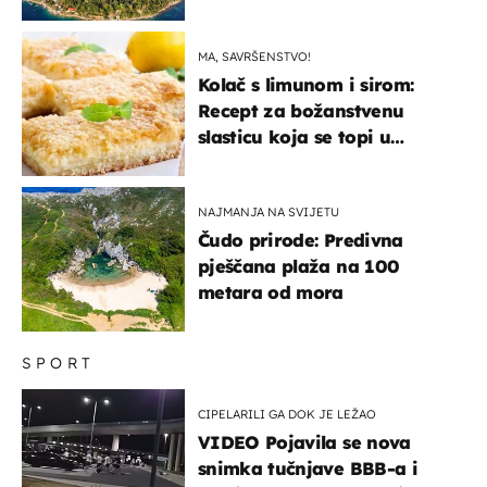
svijeta poznat po svojem
"bijelom zlatu"
MA, SAVRŠENSTVO!
Kolač s limunom i sirom:
Recept za božanstvenu
slasticu koja se topi u
ustima
NAJMANJA NA SVIJETU
Čudo prirode: Predivna
pješčana plaža na 100
metara od mora
SPORT
CIPELARILI GA DOK JE LEŽAO
VIDEO Pojavila se nova
snimka tučnjave BBB-a i