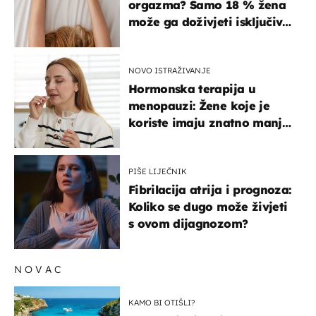
orgazma? Samo 18 % žena
može ga doživjeti isključivo
na ovaj način
NOVO ISTRAŽIVANJE
Hormonska terapija u
menopauzi: Žene koje je
koriste imaju znatno manji
rizik od ovoga
PIŠE LIJEČNIK
Fibrilacija atrija i prognoza:
Koliko se dugo može živjeti
s ovom dijagnozom?
NOVAC
KAMO BI OTIŠLI?