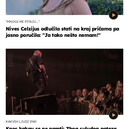
"MNOGI ME PITAJU..."
Nives Celzijus odlučila stati na kraj pričama pa
jasno poručila: "Ja tako nešto nemam!"
KAKVIH LJUDI IMA!
Kaos kakav se ne pamti: Zbog suludog poteza