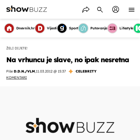
Dnevnik.hr
Vijesti
Sport
Putovanja
Lifestyle
ŽELI DIJETE!
Na vrhuncu je slave, no ipak nesretna
Piše
D.D.N./VLM
,
11.03.2012 @ 15:37
CELEBRITY
KOMENTARI
OMOGUĆI OBAVIJESTI