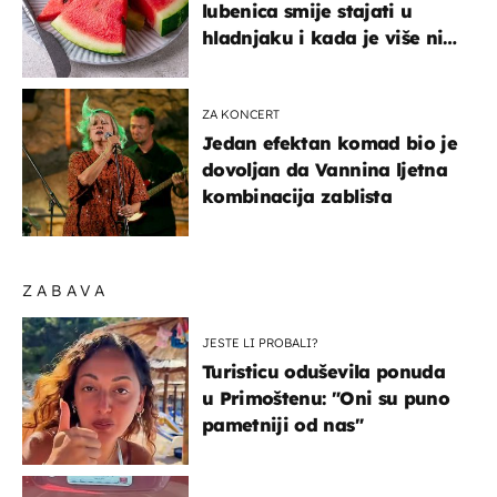
lubenica smije stajati u
hladnjaku i kada je više nije
sigurno jesti?
ZA KONCERT
Jedan efektan komad bio je
dovoljan da Vannina ljetna
kombinacija zablista
ZABAVA
JESTE LI PROBALI?
Turisticu oduševila ponuda
u Primoštenu: "Oni su puno
pametniji od nas"