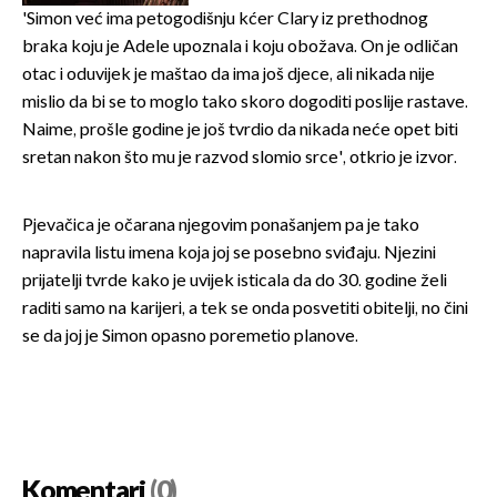
'Simon već ima petogodišnju kćer Clary iz prethodnog
braka koju je Adele upoznala i koju obožava. On je odličan
otac i oduvijek je maštao da ima još djece, ali nikada nije
mislio da bi se to moglo tako skoro dogoditi poslije rastave.
Naime, prošle godine je još tvrdio da nikada neće opet biti
sretan nakon što mu je razvod slomio srce', otkrio je izvor.
Pjevačica je očarana njegovim ponašanjem pa je tako
napravila listu imena koja joj se posebno sviđaju. Njezini
prijatelji tvrde kako je uvijek isticala da do 30. godine želi
raditi samo na karijeri, a tek se onda posvetiti obitelji, no čini
se da joj je Simon opasno poremetio planove.
Komentari
(0)