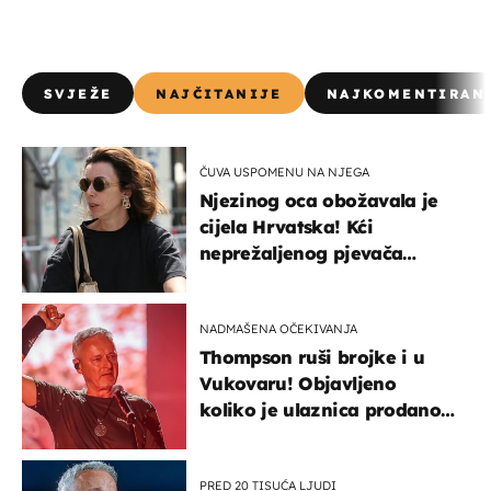
SVJEŽE
NAJČITANIJE
NAJKOMENTIRAN
ČUVA USPOMENU NA NJEGA
Njezinog oca obožavala je
cijela Hrvatska! Kći
neprežaljenog pjevača
projurila špicom na dva
kotača
NADMAŠENA OČEKIVANJA
Thompson ruši brojke i u
Vukovaru! Objavljeno
koliko je ulaznica prodano
u kratkom vremenu
PRED 20 TISUĆA LJUDI