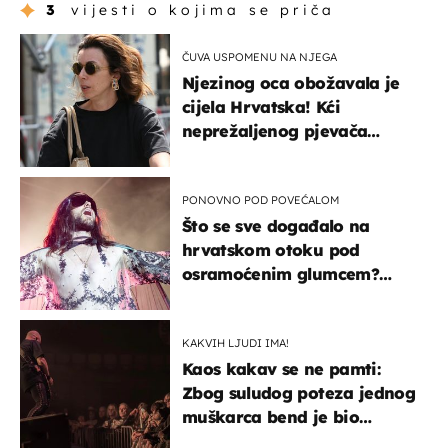
3
vijesti o kojima se priča
ČUVA USPOMENU NA NJEGA
Njezinog oca obožavala je
cijela Hrvatska! Kći
neprežaljenog pjevača
projurila špicom na dva
kotača
PONOVNO POD POVEĆALOM
Što se sve događalo na
hrvatskom otoku pod
osramoćenim glumcem?
Bizarni prizori i danas
izazivaju nevjericu
KAKVIH LJUDI IMA!
Kaos kakav se ne pamti:
Zbog suludog poteza jednog
muškarca bend je bio
prisiljen prekinuti nastup