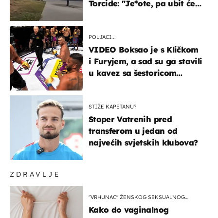
Torcide: "Je*ote, pa ubit će
ga!"
POLJACI...
VIDEO Boksao je s Kličkom
i Furyjem, a sad su ga stavili
u kavez sa šestoricom
Roma! Pogledajte kako je
završilo
STIŽE KAPETANU?
Stoper Vatrenih pred
transferom u jedan od
najvećih svjetskih klubova?
ZDRAVLJE
"VRHUNAC" ŽENSKOG SEKSUALNOG
ISKUSTVA
Kako do vaginalnog