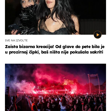
SVE NA IZVOL'TE
Zaista bizarna kreacija! Od glave do pete bila je
u prozirnoj čipki, baš ništa nije pokušala sakriti