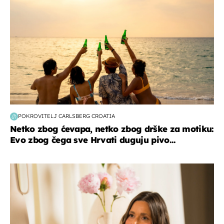
POKROVITELJ CARLSBERG CROATIA
Netko zbog ćevapa, netko zbog drške za motiku:
Evo zbog čega sve Hrvati duguju pivo...
moda & ljepota