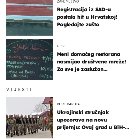
ZANIMLJIVO
Registracija iz SAD-a
postala hit u Hrvatskoj!
Pogledajte zašto
UPS!
Meni domaćeg restorana
nasmijao društvene mreže!
Za sve je zaslužan
urnebesan naziv jela
VIJESTI
BURE BARUTA
Ukrajinski stručnjak
upozorava na novu
prijetnju: Ovaj grad u BiH-u
bi mogao biti žarište