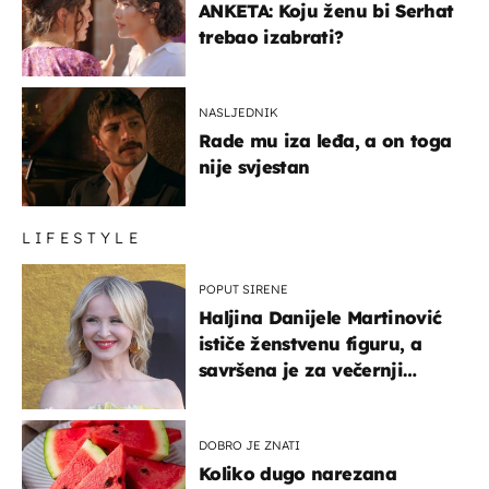
ANKETA: Koju ženu bi Serhat
trebao izabrati?
NASLJEDNIK
Rade mu iza leđa, a on toga
nije svjestan
LIFESTYLE
POPUT SIRENE
Haljina Danijele Martinović
ističe ženstvenu figuru, a
savršena je za večernji
izlazak na moru
DOBRO JE ZNATI
Koliko dugo narezana