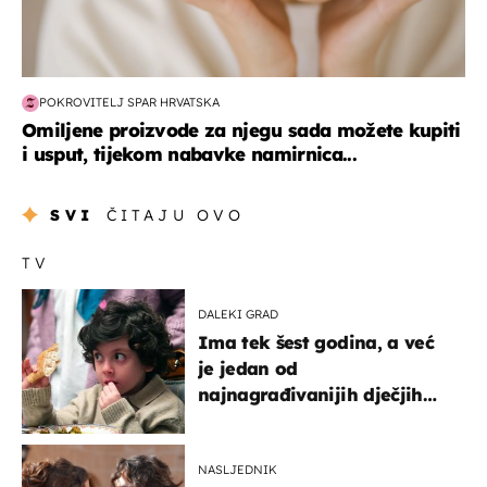
POKROVITELJ SPAR HRVATSKA
Omiljene proizvode za njegu sada možete kupiti
i usput, tijekom nabavke namirnica...
SVI
ČITAJU OVO
TV
DALEKI GRAD
Ima tek šest godina, a već
je jedan od
najnagrađivanijih dječjih
glumaca
NASLJEDNIK