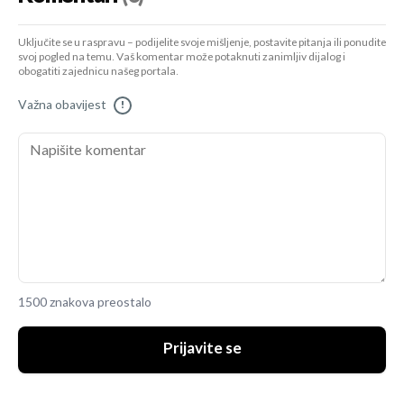
Uključite se u raspravu – podijelite svoje mišljenje, postavite pitanja ili ponudite
svoj pogled na temu. Vaš komentar može potaknuti zanimljiv dijalog i
obogatiti zajednicu našeg portala.
Važna obavijest
!
1500 znakova preostalo
Prijavite se