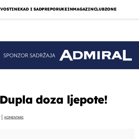
IVOSTI
NEKAD I SAD
PREPORUKE
INMAGAZIN
CLUBZONE
Dupla doza ljepote!
Y
KOMENTARI