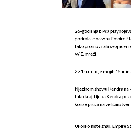
26-godišnja bivša playbojev
pozirala je na vrhu Empire S
tako promovirala svoj novi re
W.E. mreži.
>>
'Iscurilo je mojih 15 min
Njezinom showu Kendra na kan
tako kraj. Lijepa Kendra pozir
koji se pruža na veličanstve
Ukoliko niste znali, Empire 