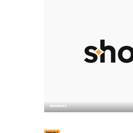
showbuzz
PODIJELI