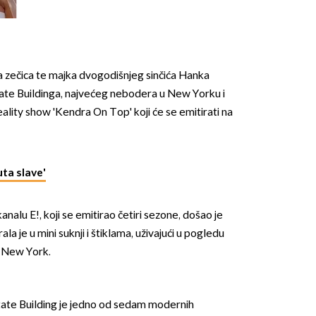
Rozgu
a zečica te majka dvogodišnjeg sinčića Hanka
tate Buildinga, najvećeg nebodera u New Yorku i
ality show 'Kendra On Top' koji će se emitirati na
uta slave'
alu E!, koji se emitirao četiri sezone, došao je
ala je u mini suknji i štiklama, uživajući u pogledu
n New York.
State Building je jedno od sedam modernih