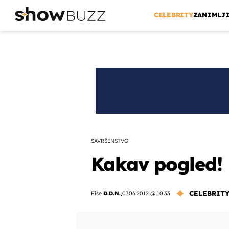
CELEBRITY
ZANIMLJ
SAVRŠENSTVO
Kakav pogled! 
CELEBRIT
Piše
D.D.N.
,
07.06.2012 @ 10:33