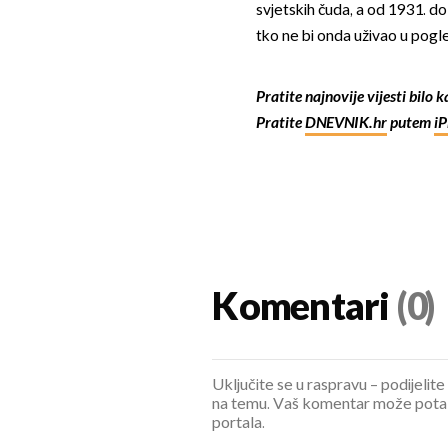
svjetskih čuda, a od 1931. do
tko ne bi onda uživao u pogl
Pratite najnovije vijesti bilo 
Pratite
DNEVNIK.hr
putem
i
Komentari
(0)
Uključite se u raspravu – podijelite
na temu. Vaš komentar može potaknu
portala.