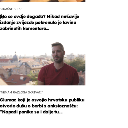
STRAŠNE SLIKE
Što se ovdje događa? Nikad mršavije
on
izdanje zvijezde pokrenulo je lavinu
zabrinutih komentara...
"NEMAM RAZLOGA SKRIVATI"
Glumac koji je osvojio hrvatsku publiku
otvorio dušu o borbi s anksioznošću:
"Napadi panike su i dalje tu....