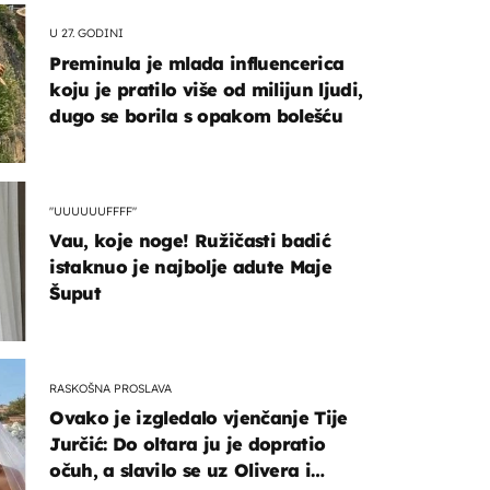
U 27. GODINI
Preminula je mlada influencerica
koju je pratilo više od milijun ljudi,
dugo se borila s opakom bolešću
"UUUUUUFFFF"
Vau, koje noge! Ružičasti badić
istaknuo je najbolje adute Maje
Šuput
RASKOŠNA PROSLAVA
Ovako je izgledalo vjenčanje Tije
Jurčić: Do oltara ju je dopratio
očuh, a slavilo se uz Olivera i