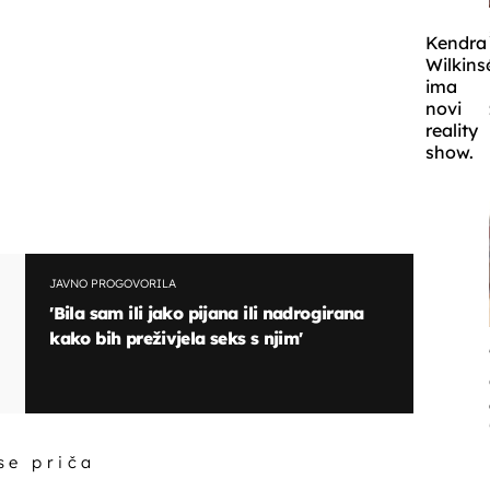
Kendra
Wilkins
ima
novi
reality
show.
JAVNO PROGOVORILA
'Bila sam ili jako pijana ili nadrogirana
kako bih preživjela seks s njim'
 se priča