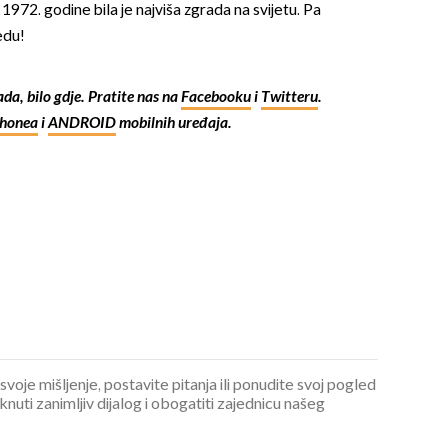
 1972. godine bila je najviša zgrada na svijetu. Pa
edu!
kada, bilo gdje. Pratite nas na
Facebooku
i
Twitteru
.
Phonea
i
ANDROID
mobilnih uređaja.
OMOGUĆI OBAVIJESTI
 svoje mišljenje, postavite pitanja ili ponudite svoj pogled
ti zanimljiv dijalog i obogatiti zajednicu našeg