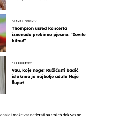
Rozgu
DRAMA U ŠIBENIKU
Thompson usred koncerta
iznenada prekinuo pjesmu: "Zovite
hitnu!"
"UUUUUUFFFF"
Vau, koje noge! Ružičasti badić
istaknuo je najbolje adute Maje
Šuput
ena je i može vas natjerati na smijeh dok vas ne