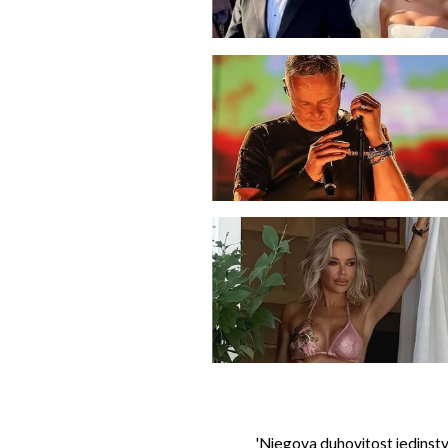
'Njegova duhovitost jedinstv