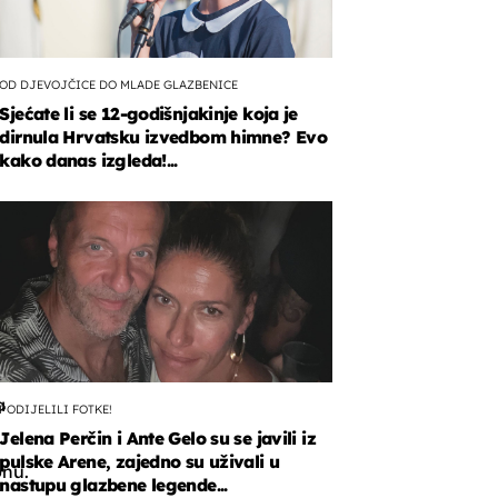
OD DJEVOJČICE DO MLADE GLAZBENICE
Sjećate li se 12-godišnjakinje koja je
dirnula Hrvatsku izvedbom himne? Evo
kako danas izgleda!...
na
e
a
PODIJELILI FOTKE!
Jelena Perčin i Ante Gelo su se javili iz
pulske Arene, zajedno su uživali u
onu.
nastupu glazbene legende...