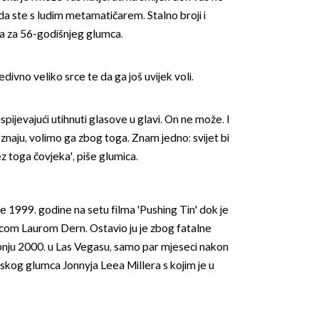
ao da ste s ludim metamatičarem. Stalno broji i
ina za 56-godišnjeg glumca.
edivno veliko srce te da ga još uvijek voli.
uspijevajući utihnuti glasove u glavi. On ne može. I
OMOGUĆI OBAVIJESTI
 poznaju, volimo ga zbog toga. Znam jedno: svijet bi
z toga čovjeka', piše glumica.
se 1999. godine na setu filma 'Pushing Tin' dok je
icom Laurom Dern. Ostavio ju je zbog fatalne
ibnju 2000. u Las Vegasu, samo par mjeseci nakon
nskog glumca Jonnyja Leea Millera s kojim je u