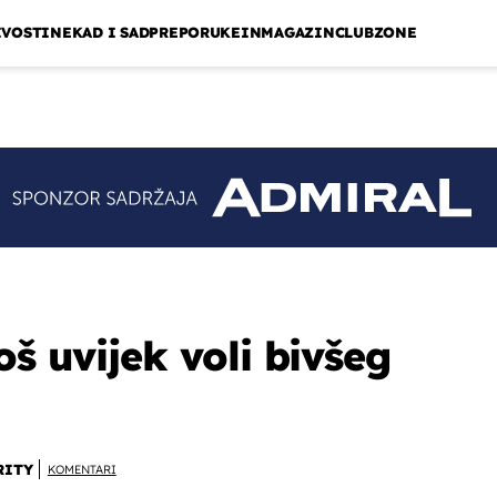
IVOSTI
NEKAD I SAD
PREPORUKE
INMAGAZIN
CLUBZONE
oš uvijek voli bivšeg
RITY
KOMENTARI