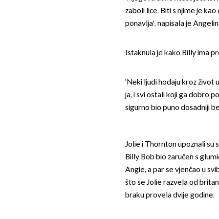
zaboli lice. Biti s njime je k
ponavlja', napisala je Angel
Istaknula je kako Billy ima pr
'Neki ljudi hodaju kroz život 
ja, i svi ostali koji ga dobro
sigurno bio puno dosadniji be
Jolie i Thornton upoznali su 
Billy Bob bio zaručen s glum
Angie, a par se vjenčao u sv
što se Jolie razvela od brita
braku provela dvije godine.