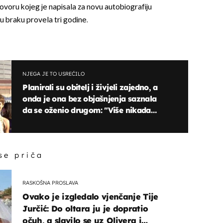
ovoru kojeg je napisala za novu autobiografiju
u braku provela tri godine.
NJEGA JE TO USREĆILO
Planirali su obitelj i živjeli zajedno, a
onda je ona bez objašnjenja saznala
da se oženio drugom: "Više nikada
nisam čula niti riječ od njega"
 se priča
RASKOŠNA PROSLAVA
Ovako je izgledalo vjenčanje Tije
Jurčić: Do oltara ju je dopratio
očuh, a slavilo se uz Olivera i