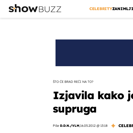
CELEBRITY
ZANIMLJ
ŠTO ĆE BRAD REĆI NA TO?
Izjavila kako j
supruga
CELEB
Piše
D.D.N./VLM
,
16.05.2012 @ 13:18