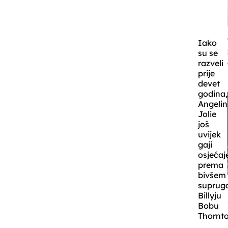
Iako
su se
razveli
prije
devet
godina,
Angeli
Jolie
još
uvijek
gaji
osjećaj
prema
bivšem
suprug
Billyju
Bobu
Thornt