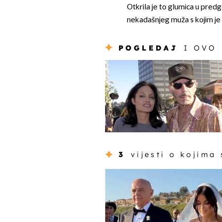
Otkrila je to glumica u predg
nekadašnjeg muža s kojim je 
POGLEDAJ
I OVO
3
vijesti o kojima