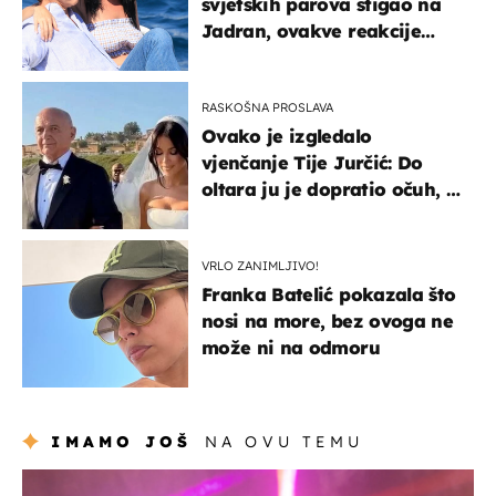
svjetskih parova stigao na
Jadran, ovakve reakcije
vjerojatno nisu očekivali
RASKOŠNA PROSLAVA
Ovako je izgledalo
vjenčanje Tije Jurčić: Do
oltara ju je dopratio očuh, a
slavilo se uz Olivera i Rozgu
VRLO ZANIMLJIVO!
Franka Batelić pokazala što
nosi na more, bez ovoga ne
može ni na odmoru
IMAMO JOŠ
NA OVU TEMU
kultura & zabava