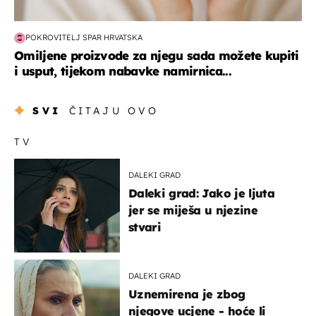
POKROVITELJ SPAR HRVATSKA
Omiljene proizvode za njegu sada možete kupiti
i usput, tijekom nabavke namirnica...
SVI
ČITAJU OVO
TV
DALEKI GRAD
Daleki grad: Jako je ljuta
jer se miješa u njezine
stvari
DALEKI GRAD
Uznemirena je zbog
njegove ucjene - hoće li