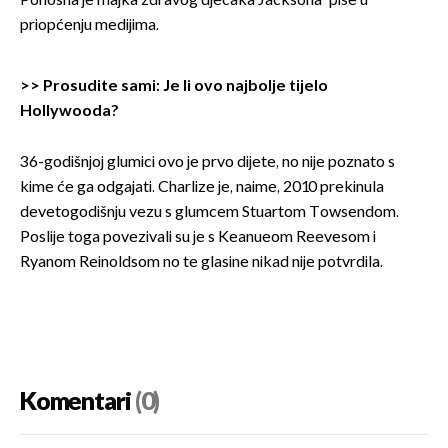
Ponosna je majka zdravog dječaka Jacksona' piše u
priopćenju medijima.
>>
Prosudite sami: Je li ovo najbolje tijelo
Hollywooda?
36-godišnjoj glumici ovo je prvo dijete, no nije poznato s
kime će ga odgajati. Charlize je, naime, 2010 prekinula
devetogodišnju vezu s glumcem Stuartom Towsendom.
Poslije toga povezivali su je s Keanueom Reevesom i
Ryanom Reinoldsom no te glasine nikad nije potvrdila.
Komentari
(0)