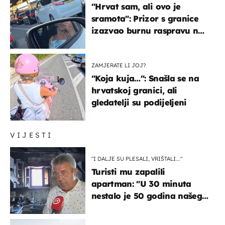
"Hrvat sam, ali ovo je
sramota": Prizor s granice
izazvao burnu raspravu na
društvenim mrežama
ZAMJERATE LI JOJ?
"Koja kuja…": Snašla se na
hrvatskoj granici, ali
gledatelji su podijeljeni
VIJESTI
"I DALJE SU PLESALI, VRIŠTALI..."
Turisti mu zapalili
apartman: "U 30 minuta
nestalo je 50 godina našeg
života, supruga i ja ne
možemo oka sklopiti"