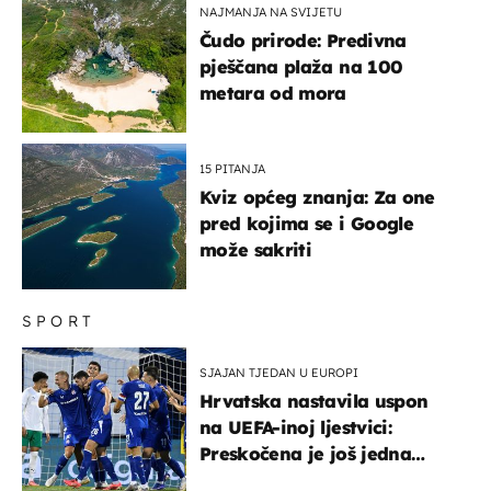
NAJMANJA NA SVIJETU
Čudo prirode: Predivna
pješčana plaža na 100
metara od mora
15 PITANJA
Kviz općeg znanja: Za one
pred kojima se i Google
može sakriti
SPORT
SJAJAN TJEDAN U EUROPI
Hrvatska nastavila uspon
na UEFA-inoj ljestvici:
Preskočena je još jedna
država