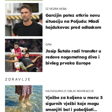
IZ VEDRA NEBA
Garcijin potez otkrio novu
situaciju na Poljudu: Mladi
hajdukovac pred odlaskom
OPA!
Josip Šutalo radi transfer u
redove nogometnog diva i
bivšeg prvaka Europe
ZDRAVLJE
NAJSIGURNIJI OBLIK REKREACIJE
Vježbe za koljeno u moru: 5
sigurnih vježbi koje mogu
smanjiti bol i poboljšati