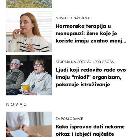
pokretljivost
NOVO ISTRAŽIVANJE
Hormonska terapija u
menopauzi: Žene koje je
koriste imaju znatno manji
rizik od ovoga
STUDIJA NA GOTOVO 1.900 OSOBA
Ljudi koji redovito rade ovo
imaju “mlađi” organizam,
pokazuje istraživanje
NOVAC
ZA POSLODAVCE
Kako ispravno dati nekome
otkaz i izbjeći najčešće