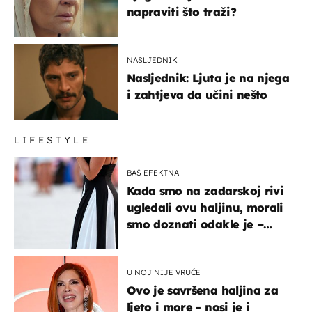
napraviti što traži?
NASLJEDNIK
Nasljednik: Ljuta je na njega
i zahtjeva da učini nešto
LIFESTYLE
BAŠ EFEKTNA
Kada smo na zadarskoj rivi
ugledali ovu haljinu, morali
smo doznati odakle je –
košta samo 18 eura
U NOJ NIJE VRUĆE
Ovo je savršena haljina za
ljeto i more - nosi je i