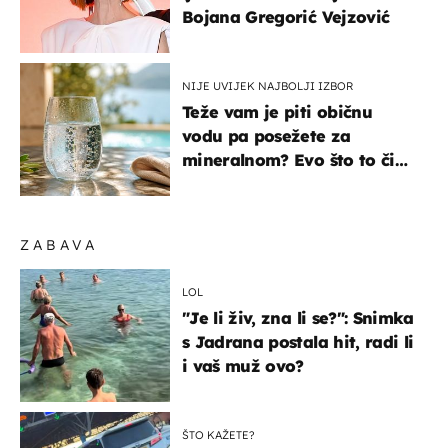
Bojana Gregorić Vejzović
NIJE UVIJEK NAJBOLJI IZBOR
Teže vam je piti običnu
vodu pa posežete za
mineralnom? Evo što to čini
organizmu
ZABAVA
LOL
"Je li živ, zna li se?": Snimka
s Jadrana postala hit, radi li
i vaš muž ovo?
ŠTO KAŽETE?