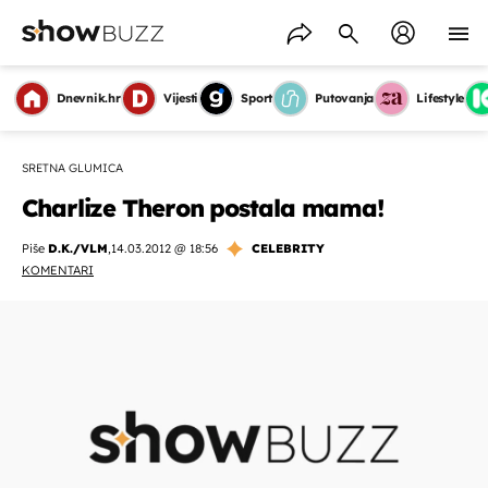
Dnevnik.hr
Vijesti
Sport
Putovanja
Lifestyle
SRETNA GLUMICA
Charlize Theron postala mama!
Piše
D.K./VLM
,
14.03.2012 @ 18:56
CELEBRITY
KOMENTARI
OMOGUĆI OBAVIJESTI