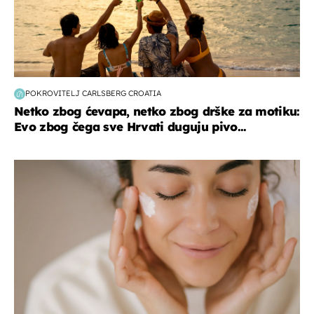
POKROVITELJ CARLSBERG CROATIA
Netko zbog ćevapa, netko zbog drške za motiku:
Evo zbog čega sve Hrvati duguju pivo...
moda & ljepota