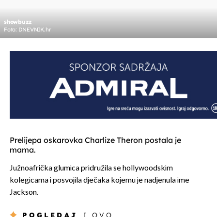
showbuzz
Foto: DNEVNIK.hr
Prelijepa oskarovka Charlize Theron postala je
mama.
Južnoafrička glumica pridružila se hollywoodskim
kolegicama i posvojila dječaka kojemu je nadjenula ime
Jackson.
POGLEDAJ
I OVO