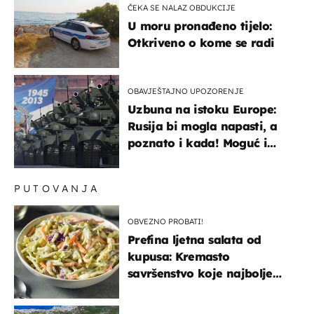
ČEKA SE NALAZ OBDUKCIJE
U moru pronađeno tijelo:
Otkriveno o kome se radi
OBAVJEŠTAJNO UPOZORENJE
Uzbuna na istoku Europe:
Rusija bi mogla napasti, a
poznato i kada! Moguć i
kopneni upad u članicu
NATO-a
PUTOVANJA
OBVEZNO PROBATI!
Prefina ljetna salata od
kupusa: Kremasto
savršenstvo koje najbolje
paše uz pečeno meso