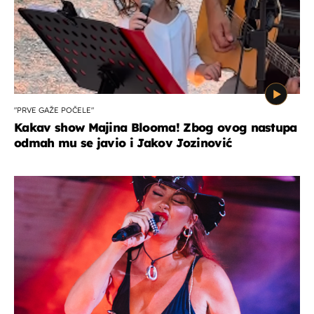
"PRVE GAŽE POČELE"
Kakav show Majina Blooma! Zbog ovog nastupa
odmah mu se javio i Jakov Jozinović