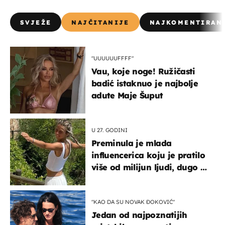
SVJEŽE
NAJČITANIJE
NAJKOMENTIRAN
"UUUUUUFFFF"
Vau, koje noge! Ružičasti
badić istaknuo je najbolje
adute Maje Šuput
U 27. GODINI
Preminula je mlada
influencerica koju je pratilo
više od milijun ljudi, dugo se
borila s opakom bolešću
"KAO DA SU NOVAK ĐOKOVIĆ"
Jedan od najpoznatijih