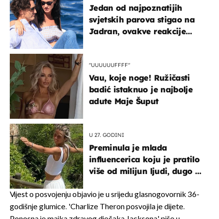
Jedan od najpoznatijih
svjetskih parova stigao na
Jadran, ovakve reakcije
vjerojatno nisu očekivali
"UUUUUUFFFF"
Vau, koje noge! Ružičasti
badić istaknuo je najbolje
adute Maje Šuput
U 27. GODINI
Preminula je mlada
influencerica koju je pratilo
više od milijun ljudi, dugo se
borila s opakom bolešću
Vijest o posvojenju objavio je u srijedu glasnogovornik 36-
godišnje glumice. 'Charlize Theron posvojila je dijete.