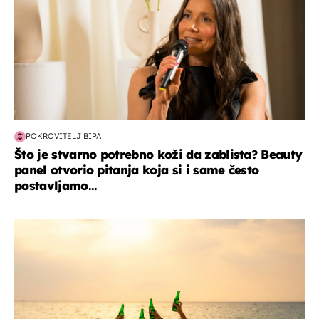
POKROVITELJ BIPA
Što je stvarno potrebno koži da zablista? Beauty
panel otvorio pitanja koja si i same često
postavljamo...
zanimljivosti