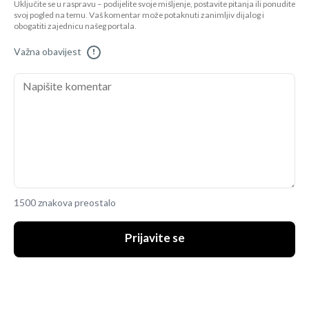
Uključite se u raspravu – podijelite svoje mišljenje, postavite pitanja ili ponudite
svoj pogled na temu. Vaš komentar može potaknuti zanimljiv dijalog i
obogatiti zajednicu našeg portala.
Važna obavijest
!
1500 znakova preostalo
Prijavite se