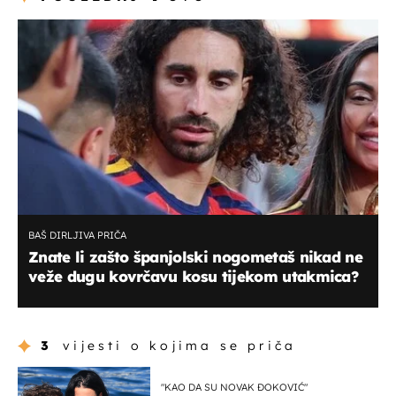
BAŠ DIRLJIVA PRIČA
Znate li zašto španjolski nogometaš nikad ne
veže dugu kovrčavu kosu tijekom utakmica?
3
vijesti o kojima se priča
"KAO DA SU NOVAK ĐOKOVIĆ"