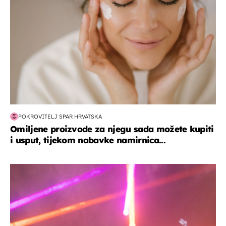
POKROVITELJ SPAR HRVATSKA
Omiljene proizvode za njegu sada možete kupiti
i usput, tijekom nabavke namirnica...
kultura & zabava