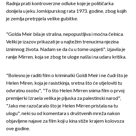
Radnja prati kontroverzne odluke koje je političarka
donijela u jeku Jomkipurskog rata 1973. godine, zbog kojih
je zemlja pretrpjela velike gubitke.
"Golda Meir bila je strašna, nepopustljiva i moćna čelnica.
Veliki je izazov prikazati je u najtežim trenucima njezina
iznimnog života. Nadam se da ću u tome uspjeti", izjavila je
ranije Mirren, koja se zbog te uloge našla i na udaru kritika.
"Bolesno je raditi film o kriminalki Goldi Meir i ne čudi što je
Helen Miren, koja je rasistkinja, sretna što će utjeloviti tu
odvratnu osobu", "To što Helen Mirren snima film o prvoj
premijerki Izraela velika je pljuska za palestinski narod",
"Jako me razočaralo što je Helen Mirren pristala na tu
ulogu", neki su od komentara s društvenih mreža nakon
objavljene najave za film koji u kina stiže krajem kolovoza
ove godine.