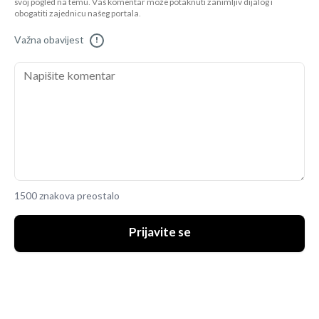
svoj pogled na temu. Vaš komentar može potaknuti zanimljiv dijalog i
obogatiti zajednicu našeg portala.
Važna obavijest
!
1500 znakova preostalo
Prijavite se