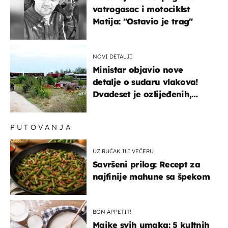
vatrogasac i motociklst
Matija: "Ostavio je trag"
NOVI DETALJI
Ministar objavio nove
detalje o sudaru vlakova!
Dvadeset je ozlijeđenih,
mlađa žena na intenzivnoj
PUTOVANJA
UZ RUČAK ILI VEČERU
Savršeni prilog: Recept za
najfinije mahune sa špekom
BON APPETIT!
Majke svih umaka: 5 kultnih