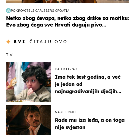
POKROVITELJ CARLSBERG CROATIA
Netko zbog ćevapa, netko zbog drške za motiku:
Evo zbog čega sve Hrvati duguju pivo...
SVI
ČITAJU OVO
TV
DALEKI GRAD
Ima tek šest godina, a već
je jedan od
najnagrađivanijih dječjih
glumaca
NASLJEDNIK
Rade mu iza leđa, a on toga
nije svjestan