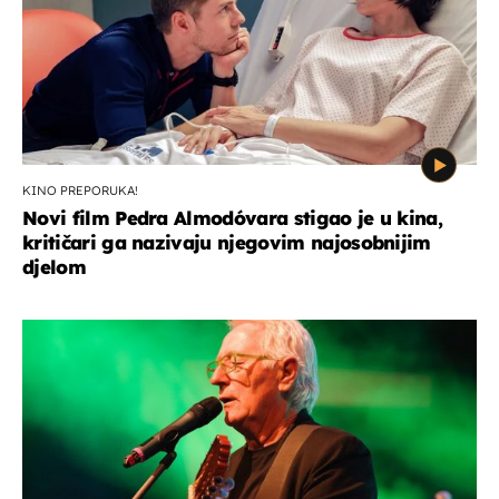
KINO PREPORUKA!
Novi film Pedra Almodóvara stigao je u kina,
kritičari ga nazivaju njegovim najosobnijim
djelom