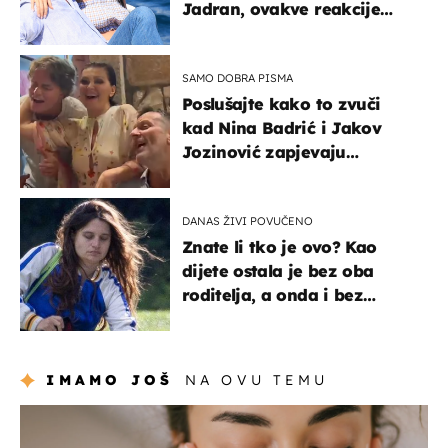
Jadran, ovakve reakcije
vjerojatno nisu očekivali
SAMO DOBRA PISMA
Poslušajte kako to zvuči
kad Nina Badrić i Jakov
Jozinović zapjevaju
Oliverov hit!
DANAS ŽIVI POVUČENO
Znate li tko je ovo? Kao
dijete ostala je bez oba
roditelja, a onda i bez
milijuna koje je trebala
naslijediti
IMAMO JOŠ
NA OVU TEMU
moda & ljepota