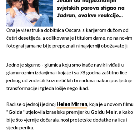
Jedan od najpoznatijih
svjetskih parova stigao na
Jadran, ovakve reakcije
vjerojatno nisu očekivali
Ona je višestruka dobitnica Oscara, s karijerom dužom od
četiri desetljeća, a odlikovana je i titulom dame, no na novim
fotografijama ne bi je prepoznali ni najvjerniji obožavatelji.
Jedno je sigurno - glumica koju smo inače navikli viđati u
glamuroznim izdanjima i koja je i sa 78 godina zaštitno lice
jednog od vodećih kozmetičkih brendova, nakon posljednje
transformacije izgleda lošije nego ikad.
Radi se o jednoj i jedinoj
Helen Mirren
, koja je u novom filmu
"Golda"
utjelovila izraelsku premijerku
Goldu Meir
, a kako
bi je što vjernije dočarala, nosi protetske dodatke na licu i
sijedu periku.