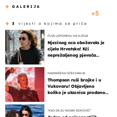
GALERIJA
5
3
vijesti o kojima se priča
ČUVA USPOMENU NA NJEGA
Njezinog oca obožavala je
cijela Hrvatska! Kći
neprežaljenog pjevača
projurila špicom na dva
kotača
NADMAŠENA OČEKIVANJA
Thompson ruši brojke i u
Vukovaru! Objavljeno
koliko je ulaznica prodano
u kratkom vremenu
"KAO DA SU NOVAK ĐOKOVIĆ"