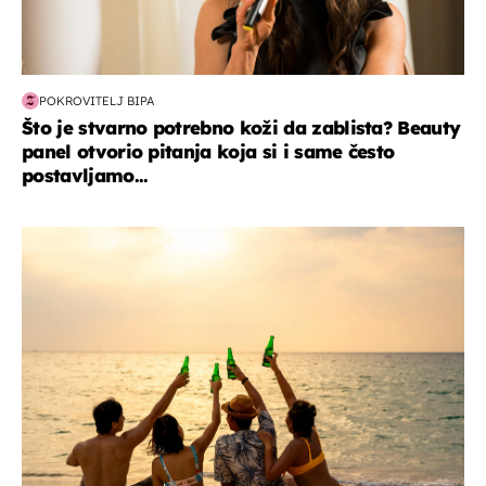
POKROVITELJ BIPA
Što je stvarno potrebno koži da zablista? Beauty
panel otvorio pitanja koja si i same često
postavljamo...
zanimljivosti