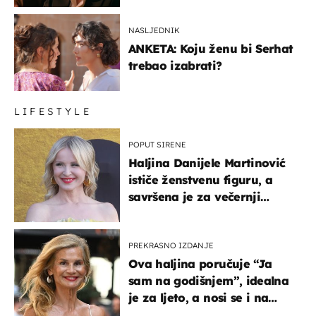
NASLJEDNIK
ANKETA: Koju ženu bi Serhat
trebao izabrati?
LIFESTYLE
POPUT SIRENE
Haljina Danijele Martinović
ističe ženstvenu figuru, a
savršena je za večernji
izlazak na moru
PREKRASNO IZDANJE
Ova haljina poručuje “Ja
sam na godišnjem”, idealna
je za ljeto, a nosi se i na
zagrebačkoj špici