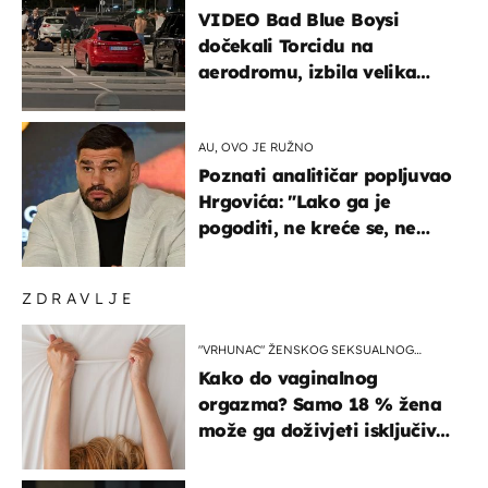
VIDEO Bad Blue Boysi
dočekali Torcidu na
aerodromu, izbila velika
masovna tučnjava
AU, OVO JE RUŽNO
Poznati analitičar popljuvao
Hrgovića: "Lako ga je
pogoditi, ne kreće se, ne
koristi noge..."
ZDRAVLJE
"VRHUNAC" ŽENSKOG SEKSUALNOG
ISKUSTVA
Kako do vaginalnog
orgazma? Samo 18 % žena
može ga doživjeti isključivo
na ovaj način