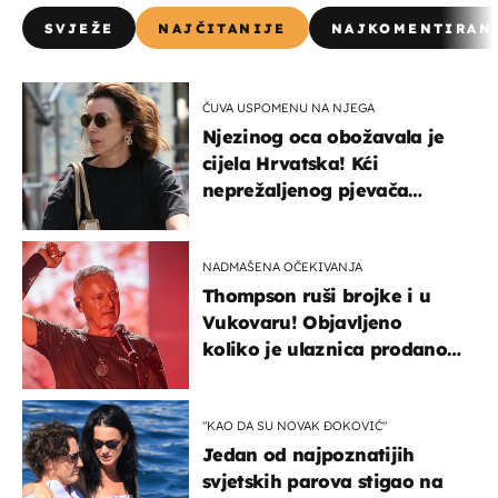
SVJEŽE
NAJČITANIJE
NAJKOMENTIRAN
ČUVA USPOMENU NA NJEGA
Njezinog oca obožavala je
cijela Hrvatska! Kći
neprežaljenog pjevača
projurila špicom na dva
kotača
NADMAŠENA OČEKIVANJA
Thompson ruši brojke i u
Vukovaru! Objavljeno
koliko je ulaznica prodano
u kratkom vremenu
"KAO DA SU NOVAK ĐOKOVIĆ"
Jedan od najpoznatijih
svjetskih parova stigao na