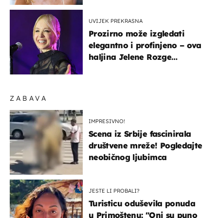
UVIJEK PREKRASNA
Prozirno može izgledati
elegantno i profinjeno – ova
haljina Jelene Rozge
najbolji je dokaz
ZABAVA
IMPRESIVNO!
Scena iz Srbije fascinirala
društvene mreže! Pogledajte
neobičnog ljubimca
JESTE LI PROBALI?
Turisticu oduševila ponuda
u Primoštenu: "Oni su puno