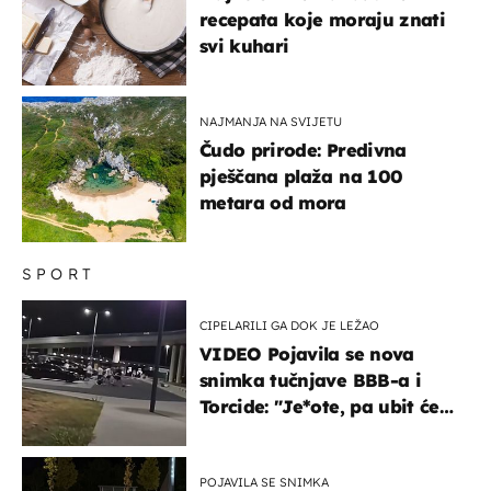
recepata koje moraju znati
svi kuhari
NAJMANJA NA SVIJETU
Čudo prirode: Predivna
pješčana plaža na 100
metara od mora
SPORT
CIPELARILI GA DOK JE LEŽAO
VIDEO Pojavila se nova
snimka tučnjave BBB-a i
Torcide: "Je*ote, pa ubit će
ga!"
POJAVILA SE SNIMKA