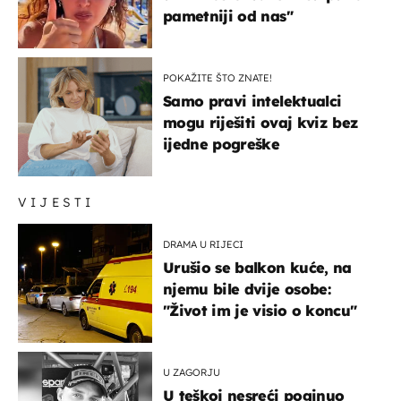
pametniji od nas"
POKAŽITE ŠTO ZNATE!
Samo pravi intelektualci
mogu riješiti ovaj kviz bez
ijedne pogreške
VIJESTI
DRAMA U RIJECI
Urušio se balkon kuće, na
njemu bile dvije osobe:
"Život im je visio o koncu"
U ZAGORJU
U teškoj nesreći poginuo