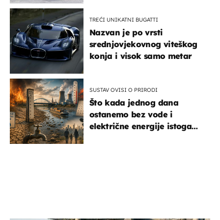
TREĆI UNIKATNI BUGATTI
Nazvan je po vrsti
srednjovjekovnog viteškog
konja i visok samo metar
SUSTAV OVISI O PRIRODI
Što kada jednog dana
ostanemo bez vode i
električne energije istoga
dana?