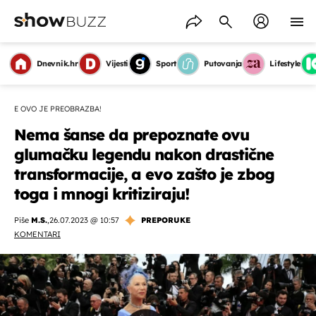
Dnevnik.hr
Vijesti
Sport
Putovanja
Lifestyle
E OVO JE PREOBRAZBA!
Nema šanse da prepoznate ovu
glumačku legendu nakon drastične
transformacije, a evo zašto je zbog
toga i mnogi kritiziraju!
Piše
M.S.
,
26.07.2023 @ 10:57
PREPORUKE
KOMENTARI
OMOGUĆI OBAVIJESTI