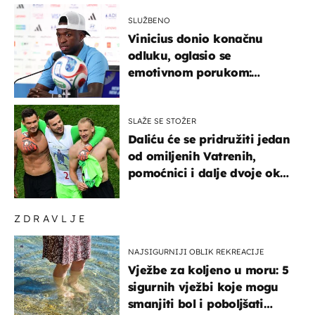
SLUŽBENO
Vinicius donio konačnu
odluku, oglasio se
emotivnom porukom:
"Hvala vam svima"
SLAŽE SE STOŽER
Daliću će se pridružiti jedan
od omiljenih Vatrenih,
pomoćnici i dalje dvoje oko
ponude
ZDRAVLJE
NAJSIGURNIJI OBLIK REKREACIJE
Vježbe za koljeno u moru: 5
sigurnih vježbi koje mogu
smanjiti bol i poboljšati