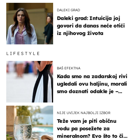
DALEKI GRAD
Daleki grad: Intuicija joj
govori da danas neće otići
iz njihovog života
LIFESTYLE
BAŠ EFEKTNA
Kada smo na zadarskoj rivi
ugledali ovu haljinu, morali
smo doznati odakle je –
košta samo 18 eura
NIJE UVIJEK NAJBOLJI IZBOR
Teže vam je piti običnu
vodu pa posežete za
mineralnom? Evo što to čini