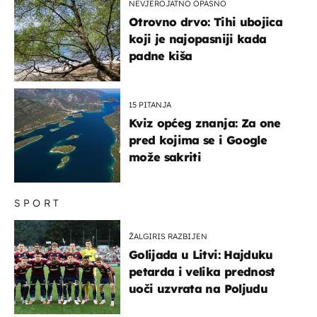
NEVJEROJATNO OPASNO
Otrovno drvo: Tihi ubojica
koji je najopasniji kada
padne kiša
15 PITANJA
Kviz općeg znanja: Za one
pred kojima se i Google
može sakriti
SPORT
ŽALGIRIS RAZBIJEN
Golijada u Litvi: Hajduku
petarda i velika prednost
uoči uzvrata na Poljudu