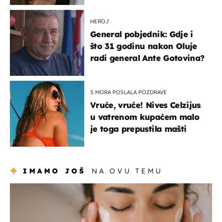
HEROJ
General pobjednik: Gdje i
što 31 godinu nakon Oluje
radi general Ante Gotovina?
S MORA POSLALA POZDRAVE
Vruće, vruće! Nives Celzijus
u vatrenom kupaćem malo
je toga prepustila mašti
IMAMO JOŠ
NA OVU TEMU
moda & ljepota