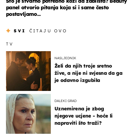
Što je stvarno potrebno koži da zablista? Beauty
panel otvorio pitanja koja si i same često
postavljamo...
SVI
ČITAJU OVO
TV
NASLJEDNIK
Želi da njih troje sretno
žive, a nije ni svjesna da ga
je odavno izgubila
DALEKI GRAD
Uznemirena je zbog
njegove ucjene - hoće li
napraviti što traži?