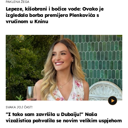
PAKLENA ŽEGA
Lepeze, kišobrani i bočice vode: Ovako je
izgledala borba premijera Plenkovića s
vrućinom u Kninu
SVAKA JOJ ČAST!
"I tako sam završila u Dubaiju!" Naša
vizažistica pohvalila se novim velikim uspjehom