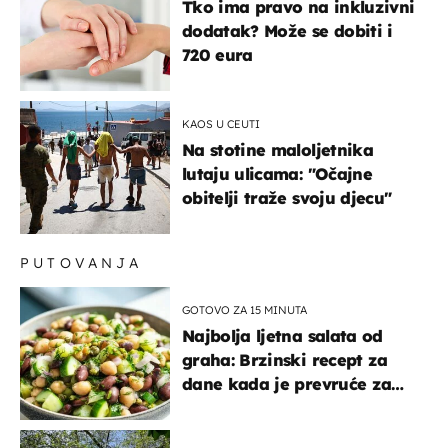
Tko ima pravo na inkluzivni
dodatak? Može se dobiti i
720 eura
KAOS U CEUTI
Na stotine maloljetnika
lutaju ulicama: "Očajne
obitelji traže svoju djecu"
PUTOVANJA
GOTOVO ZA 15 MINUTA
Najbolja ljetna salata od
graha: Brzinski recept za
dane kada je prevruće za
kuhanje