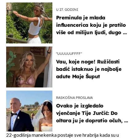
U 27. GODINI
Preminula je mlada
influencerica koju je pratilo
više od milijun ljudi, dugo se
borila s opakom bolesti
"UUUUUUFFFF"
Vau, koje noge! Ružičasti
badić istaknuo je najbolje
adute Maje Šuput
RASKOŠNA PROSLAVA
Ovako je izgledalo
vjenčanje Tije Jurčić: Do
oltara ju je dopratio očuh, a
slavilo se uz Olivera i Rozgu
22-godišnja manekenka postaje sve hrabrija kada su u