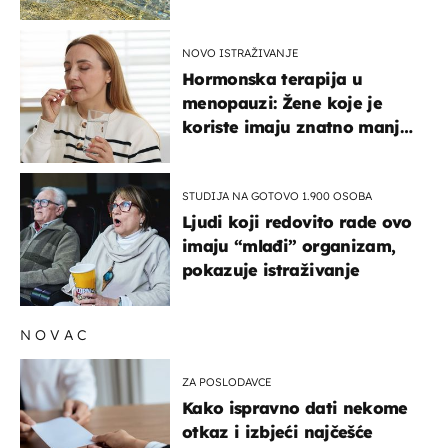
pokretljivost
NOVO ISTRAŽIVANJE
Hormonska terapija u
menopauzi: Žene koje je
koriste imaju znatno manji
rizik od ovoga
STUDIJA NA GOTOVO 1.900 OSOBA
Ljudi koji redovito rade ovo
imaju “mlađi” organizam,
pokazuje istraživanje
NOVAC
ZA POSLODAVCE
Kako ispravno dati nekome
otkaz i izbjeći najčešće