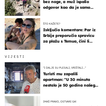
bez noge, a muž ispalio
odgovor kao da je samo
čekao…
ŠTO KAŽETE?
Isključio komentare: Par iz
Srbije preporučio spravicu
za plažu s Temua, čini li
vam se ovo sigurnim?
VIJESTI
"I DALJE SU PLESALI, VRIŠTALI..."
Turisti mu zapalili
apartman: "U 30 minuta
nestalo je 50 godina našeg
života, supruga i ja ne
možemo oka sklopiti"
IMAŠ PRAVO, OSTVARI GA!