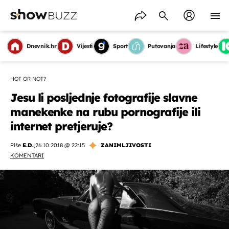
Dnevnik.hr
Vijesti
Sport
Putovanja
Lifestyle
HOT OR NOT?
Jesu li posljednje fotografije slavne
manekenke na rubu pornografije ili
internet pretjeruje?
Piše
E.D.
,
26.10.2018 @ 22:15
ZANIMLJIVOSTI
KOMENTARI
OMOGUĆI OBAVIJESTI