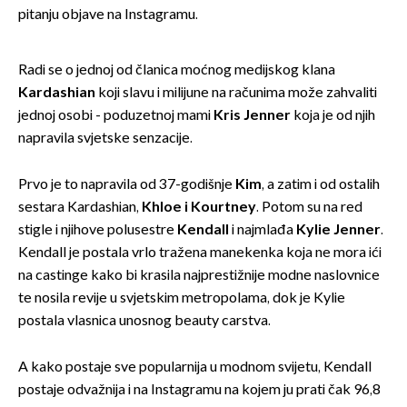
pitanju objave na Instagramu.
Radi se o jednoj od članica moćnog medijskog klana
Kardashian
koji slavu i milijune na računima može zahvaliti
jednoj osobi - poduzetnoj mami
Kris Jenner
koja je od njih
napravila svjetske senzacije.
Prvo je to napravila od 37-godišnje
Kim
, a zatim i od ostalih
sestara Kardashian,
Khloe i Kourtney
. Potom su na red
stigle i njihove polusestre
Kendall
i najmlađa
Kylie Jenner
.
Kendall je postala vrlo tražena manekenka koja ne mora ići
na castinge kako bi krasila najprestižnije modne naslovnice
te nosila revije u svjetskim metropolama, dok je Kylie
postala vlasnica unosnog beauty carstva.
A kako postaje sve popularnija u modnom svijetu, Kendall
postaje odvažnija i na Instagramu na kojem ju prati čak 96,8