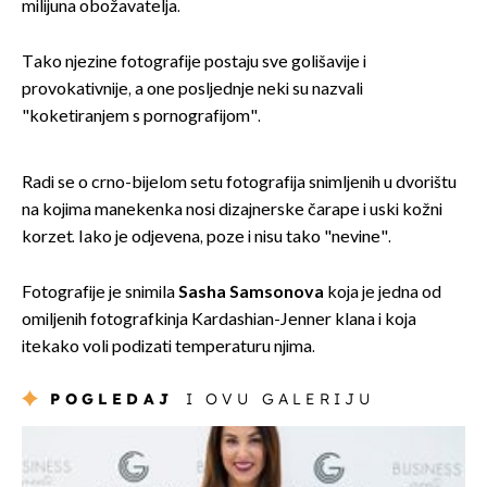
milijuna obožavatelja.
Tako njezine fotografije postaju sve golišavije i
provokativnije, a one posljednje neki su nazvali
"koketiranjem s pornografijom".
Radi se o crno-bijelom setu fotografija snimljenih u dvorištu
na kojima manekenka nosi dizajnerske čarape i uski kožni
korzet. Iako je odjevena, poze i nisu tako "nevine".
Fotografije je snimila
Sasha Samsonova
koja je jedna od
omiljenih fotografkinja Kardashian-Jenner klana i koja
itekako voli podizati temperaturu njima.
POGLEDAJ
I OVU GALERIJU