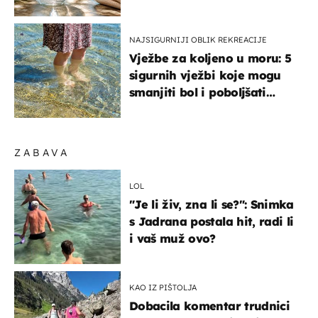
organizmu
NAJSIGURNIJI OBLIK REKREACIJE
Vježbe za koljeno u moru: 5
sigurnih vježbi koje mogu
smanjiti bol i poboljšati
pokretljivost
ZABAVA
LOL
"Je li živ, zna li se?": Snimka
s Jadrana postala hit, radi li
i vaš muž ovo?
KAO IZ PIŠTOLJA
Dobacila komentar trudnici