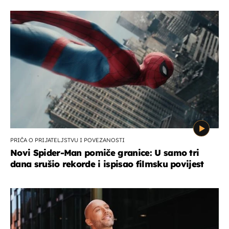
PRIČA O PRIJATELJSTVU I POVEZANOSTI
Novi Spider-Man pomiče granice: U samo tri
dana srušio rekorde i ispisao filmsku povijest