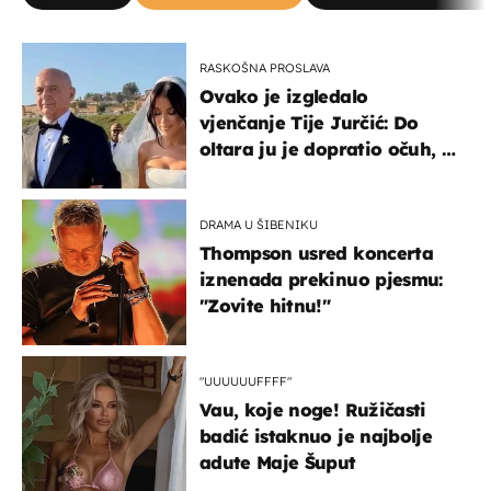
RASKOŠNA PROSLAVA
Ovako je izgledalo
vjenčanje Tije Jurčić: Do
oltara ju je dopratio očuh, a
slavilo se uz Olivera i Rozgu
DRAMA U ŠIBENIKU
Thompson usred koncerta
iznenada prekinuo pjesmu:
"Zovite hitnu!"
"UUUUUUFFFF"
Vau, koje noge! Ružičasti
badić istaknuo je najbolje
adute Maje Šuput