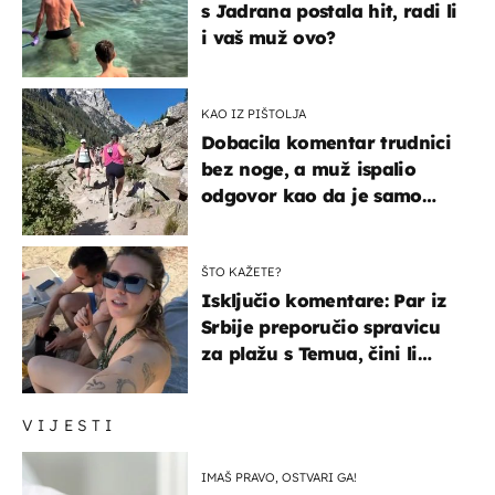
s Jadrana postala hit, radi li
i vaš muž ovo?
KAO IZ PIŠTOLJA
Dobacila komentar trudnici
bez noge, a muž ispalio
odgovor kao da je samo
čekao…
ŠTO KAŽETE?
Isključio komentare: Par iz
Srbije preporučio spravicu
za plažu s Temua, čini li
vam se ovo sigurnim?
VIJESTI
IMAŠ PRAVO, OSTVARI GA!