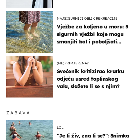
košta samo 18 eura
NAJSIGURNIJI OBLIK REKREACIJE
Vježbe za koljeno u moru: 5
sigurnih vježbi koje mogu
smanjiti bol i poboljšati
pokretljivost
(NE)PRIMJERENA?
Svećenik kritizirao kratku
odjeću usred toplinskog
vala, slažete li se s njim?
ZABAVA
LOL
"Je li živ, zna li se?": Snimka