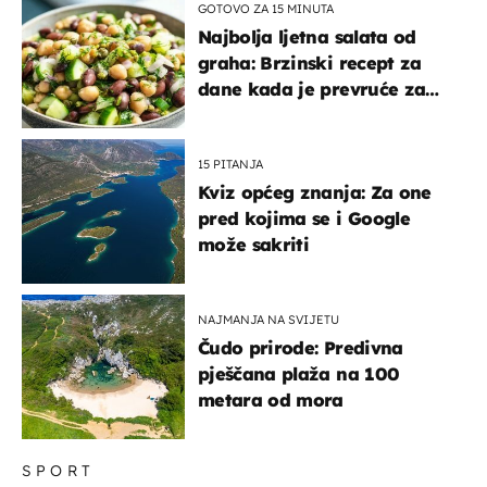
GOTOVO ZA 15 MINUTA
Najbolja ljetna salata od
graha: Brzinski recept za
dane kada je prevruće za
kuhanje
15 PITANJA
Kviz općeg znanja: Za one
pred kojima se i Google
može sakriti
NAJMANJA NA SVIJETU
Čudo prirode: Predivna
pješčana plaža na 100
metara od mora
SPORT