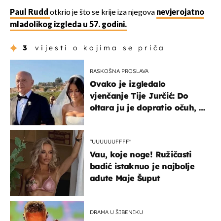
Paul Rudd
otkrio je što se krije iza njegova
nevjerojatno
mladolikog izgleda u 57. godini.
3
vijesti o kojima se priča
RASKOŠNA PROSLAVA
Ovako je izgledalo
vjenčanje Tije Jurčić: Do
oltara ju je dopratio očuh, a
slavilo se uz Olivera i Rozgu
"UUUUUUFFFF"
Vau, koje noge! Ružičasti
badić istaknuo je najbolje
adute Maje Šuput
DRAMA U ŠIBENIKU