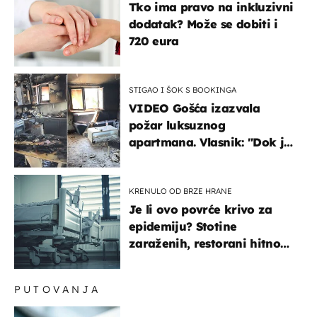
Tko ima pravo na inkluzivni
dodatak? Može se dobiti i
720 eura
STIGAO I ŠOK S BOOKINGA
VIDEO Gošća izazvala
požar luksuznog
apartmana. Vlasnik: "Dok je
gorjelo, smijali su se, pili i
pokazivali mi srednji prst"
KRENULO OD BRZE HRANE
Je li ovo povrće krivo za
epidemiju? Stotine
zaraženih, restorani hitno
povukli proizvod
PUTOVANJA