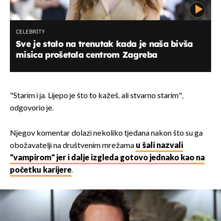
CELEBRITY
Sve je stalo na trenutak kada je naša bivša
misica prošetala centrom Zagreba
"Starim i ja. Lijepo je što to kažeš, ali stvarno starim",
odgovorio je.
Njegov komentar dolazi nekoliko tjedana nakon što su ga
obožavatelji na društvenim mrežama
u šali nazvali
"vampirom" jer i dalje izgleda gotovo jednako kao na
početku karijere
.