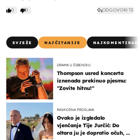
0
0
ODGOVORITE
SVJEŽE
NAJČITANIJE
NAJKOMENTIRAN
DRAMA U ŠIBENIKU
Thompson usred koncerta
iznenada prekinuo pjesmu:
"Zovite hitnu!"
RASKOŠNA PROSLAVA
Ovako je izgledalo
vjenčanje Tije Jurčić: Do
oltara ju je dopratio očuh, a