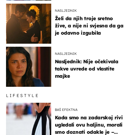
NASLJEDNIK
Želi da njih troje sretno
žive, a nije ni svjesna da ga
je odavno izgubila
NASLJEDNIK
Nasljednik: Nije očekivala
takve uvrede od vlastite
majke
LIFESTYLE
BAŠ EFEKTNA
Kada smo na zadarskoj rivi
ugledali ovu haljinu, morali
smo doznati odakle je –