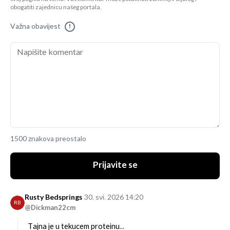
obogatiti zajednicu našeg portala.
Važna obavijest
!
1500 znakova preostalo
Prijavite se
Rusty Bedsprings
30. svi. 2026 14:20
RB
@Dickman22cm
Tajna je u tekucem proteinu...