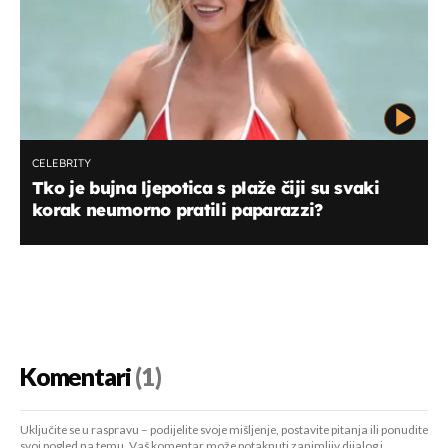
CELEBRITY
Tko je bujna ljepotica s plaže čiji su svaki
korak neumorno pratili paparazzi?
Komentari
(1)
Uključite se u raspravu – podijelite svoje mišljenje, postavite pitanja ili ponudite
svoj pogled na temu. Vaš komentar može potaknuti zanimljiv dijalog i