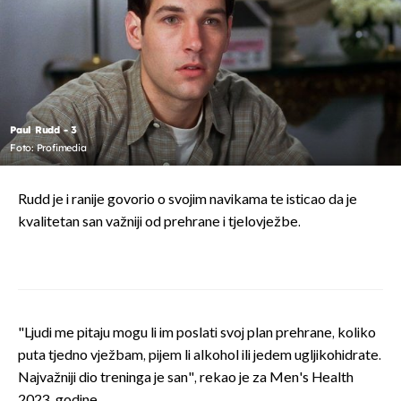
Paul Rudd - 3
Foto: Profimedia
Rudd je i ranije govorio o svojim navikama te isticao da je
kvalitetan san važniji od prehrane i tjelovježbe.
"Ljudi me pitaju mogu li im poslati svoj plan prehrane, koliko
puta tjedno vježbam, pijem li alkohol ili jedem ugljikohidrate.
Najvažniji dio treninga je san", rekao je za Men's Health
2023. godine.