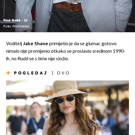
Paul Rudd - 12
Foto: Profimedia
Voditelj
Jake Shane
primijetio je da se glumac gotovo
nimalo nije promijenio otkako se proslavio sredinom 1990-
ih, no Rudd se s time nije složio.
POGLEDAJ
I OVO