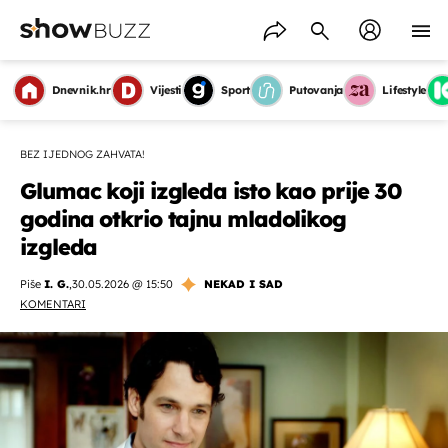
Dnevnik.hr
Vijesti
Sport
Putovanja
Lifestyle
BEZ IJEDNOG ZAHVATA!
Glumac koji izgleda isto kao prije 30
godina otkrio tajnu mladolikog
izgleda
Piše
I. G.
,
30.05.2026 @ 15:50
NEKAD I SAD
KOMENTARI
OMOGUĆI OBAVIJESTI