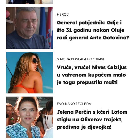
slavilo se uz Olivera i Rozgu
HEROJ
General pobjednik: Gdje i
što 31 godinu nakon Oluje
radi general Ante Gotovina?
S MORA POSLALA POZDRAVE
Vruće, vruće! Nives Celzijus
u vatrenom kupaćem malo
je toga prepustila mašti
EVO KAKO IZGLEDA
Jelena Perčin s kćeri Lotom
stigla na Oliverov trajekt,
predivna je djevojka!