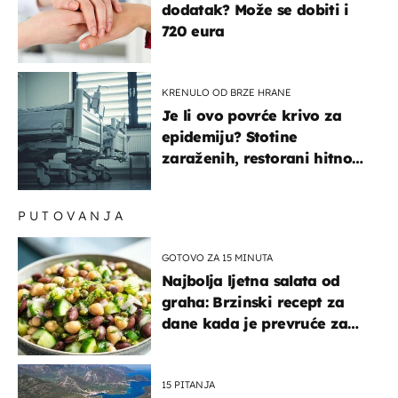
dodatak? Može se dobiti i
720 eura
KRENULO OD BRZE HRANE
Je li ovo povrće krivo za
epidemiju? Stotine
zaraženih, restorani hitno
povukli proizvod
PUTOVANJA
GOTOVO ZA 15 MINUTA
Najbolja ljetna salata od
graha: Brzinski recept za
dane kada je prevruće za
kuhanje
15 PITANJA