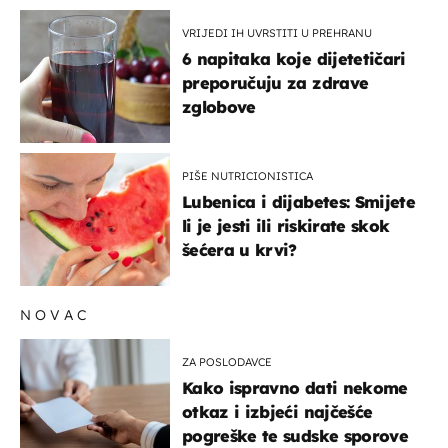
VRIJEDI IH UVRSTITI U PREHRANU
6 napitaka koje dijetetičari
preporučuju za zdrave
zglobove
PIŠE NUTRICIONISTICA
Lubenica i dijabetes: Smijete
li je jesti ili riskirate skok
šećera u krvi?
NOVAC
ZA POSLODAVCE
Kako ispravno dati nekome
otkaz i izbjeći najčešće
pogreške te sudske sporove