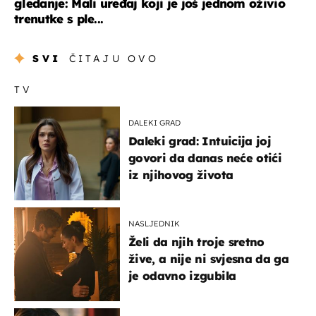
gledanje: Mali uređaj koji je još jednom oživio
trenutke s ple...
SVI
ČITAJU OVO
TV
DALEKI GRAD
Daleki grad: Intuicija joj
govori da danas neće otići
iz njihovog života
NASLJEDNIK
Želi da njih troje sretno
žive, a nije ni svjesna da ga
je odavno izgubila