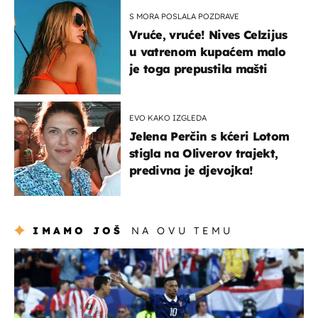
S MORA POSLALA POZDRAVE
Vruće, vruće! Nives Celzijus
u vatrenom kupaćem malo
je toga prepustila mašti
EVO KAKO IZGLEDA
Jelena Perčin s kćeri Lotom
stigla na Oliverov trajekt,
predivna je djevojka!
IMAMO JOŠ
NA OVU TEMU
svjetsko prvenstvo 2026