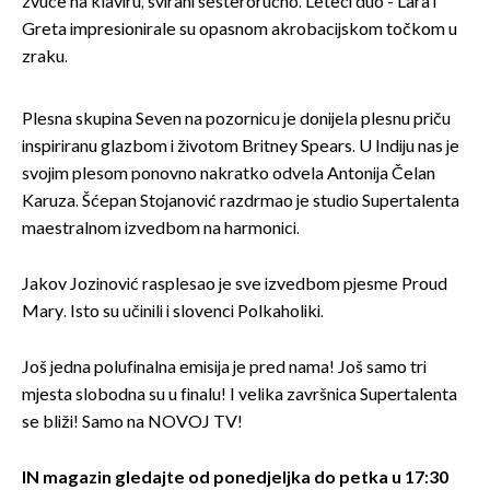
zvuče na klaviru, svirani šesteroručno. Leteći duo - Lara i
Greta impresionirale su opasnom akrobacijskom točkom u
zraku.
Plesna skupina Seven na pozornicu je donijela plesnu priču
inspiriranu glazbom i životom Britney Spears. U Indiju nas je
svojim plesom ponovno nakratko odvela Antonija Čelan
Karuza. Šćepan Stojanović razdrmao je studio Supertalenta
maestralnom izvedbom na harmonici.
Jakov Jozinović rasplesao je sve izvedbom pjesme Proud
Mary. Isto su učinili i slovenci Polkaholiki.
Još jedna polufinalna emisija je pred nama! Još samo tri
mjesta slobodna su u finalu! I velika završnica Supertalenta
se bliži! Samo na NOVOJ TV!
IN magazin gledajte od ponedjeljka do petka u 17:30