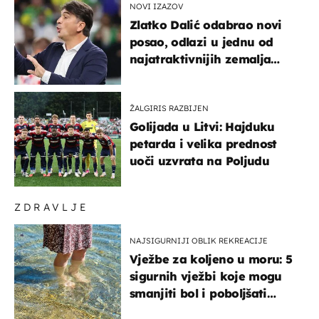
NOVI IZAZOV
Zlatko Dalić odabrao novi
posao, odlazi u jednu od
najatraktivnijih zemalja
svijeta
ŽALGIRIS RAZBIJEN
Golijada u Litvi: Hajduku
petarda i velika prednost
uoči uzvrata na Poljudu
ZDRAVLJE
NAJSIGURNIJI OBLIK REKREACIJE
Vježbe za koljeno u moru: 5
sigurnih vježbi koje mogu
smanjiti bol i poboljšati
pokretljivost