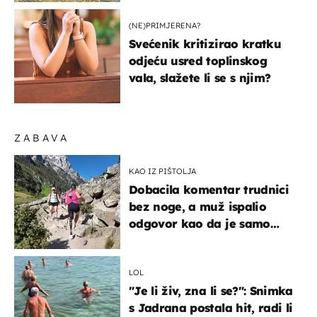
(NE)PRIMJERENA?
Svećenik kritizirao kratku
odjeću usred toplinskog
vala, slažete li se s njim?
ZABAVA
KAO IZ PIŠTOLJA
Dobacila komentar trudnici
bez noge, a muž ispalio
odgovor kao da je samo
čekao…
LOL
"Je li živ, zna li se?": Snimka
s Jadrana postala hit, radi li