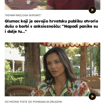
"NEMAM RAZLOGA SKRIVATI"
Glumac koji je osvojio hrvatsku publiku otvorio
dušu o borbi s anksioznošću: "Napadi panike su
i dalje tu..."
OD MODNE PISTE DO POMAGANJA DRUGIMA