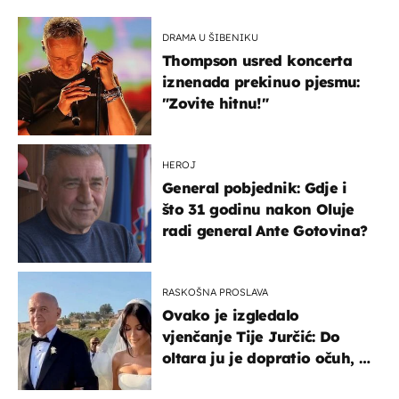
DRAMA U ŠIBENIKU
Thompson usred koncerta
iznenada prekinuo pjesmu:
"Zovite hitnu!"
HEROJ
General pobjednik: Gdje i
što 31 godinu nakon Oluje
radi general Ante Gotovina?
RASKOŠNA PROSLAVA
Ovako je izgledalo
vjenčanje Tije Jurčić: Do
oltara ju je dopratio očuh, a
slavilo se uz Olivera i Rozgu