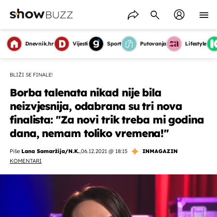
Dnevnik.hr
Vijesti
Sport
Putovanja
Lifestyle
BLIŽI SE FINALE!
Borba talenata nikad nije bila
neizvjesnija, odabrana su tri nova
finalista: ''Za novi trik treba mi godina
dana, nemam toliko vremena!''
Piše
Lana Samaržija/N.K.
,
06.12.2021 @ 18:15
INMAGAZIN
KOMENTARI
OMOGUĆI OBAVIJESTI