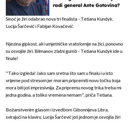
radi general Ante Gotovina?
Sinoć je žiri odabrao nova tri finalista - Tetiana Kundyk,
Lucija Šarčević i Fabijan Kovačević.
Njezina gipkost, ali i umjetničke vratolomije na žici, ponovno
su osvojile žiri. Bilmanov zlatni gumb - Tetiana Kundyk ide u
finale!
''Tako izgleda! Jako sam sretna što sam u finalu i u isto
vrijeme pod stresom jer moram pripremiti novu točku koja
mora biti još impresivnija. Za pripremu novog trika treba mi
jedna godina, a toliko vremena nemam'', priča Tetiana.
Božanstvenim glasom i izvedbom Gibonnijeva Libra,
svirajući na klaviru, Lucija Šarčević još jednom je osvojila žiri