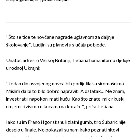
''Što se tiče te novčane nagrade uglavnom za daljnje
školovanje'', Lucijini su planovi u slučaju pobjede.
Unatoč adresi u Velikoj Britaniji, Tetiana humanitarno djeluje
u rodnoj Ukrajni:
''Jedan dio osvojenog novca bih podijelila sa siromašnima.
Mislim da bi to bilo dobro napraviti. A ostatak… Ne znam,
investirati i napokon imati kuću. Kao što znate, mi cirkuski
umjetnici živimo u kućama na kotače'', priča Tetiana.
Iako su im Frano i Igor stisnuli zlatni gumb, trio Šubarić nije
dospio u finale. No pokazali su nam kako poznati hitovi