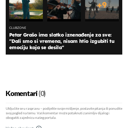
+
9
CLUBZONE
Petar Grašo ima slatko iznenađenje za sve:
"Dali smo si vremena, nisam htio izgubiti tu
emociju koja se desila''
Komentari
(0)
Uključite se u raspravu – podijelite svoje mišljenje, postavite pitanja ili ponudite
svoj pogled na temu. Vaš komentar može potaknuti zanimljiv dijalog i
obogatiti zajednicu našeg portala.