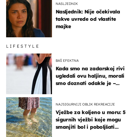
NASLJEDNIK
Nasljednik: Nije očekivala
takve uvrede od vlastite
majke
LIFESTYLE
BAŠ EFEKTNA
Kada smo na zadarskoj rivi
ugledali ovu haljinu, morali
smo doznati odakle je –
košta samo 18 eura
NAJSIGURNIJI OBLIK REKREACIJE
Vježbe za koljeno u moru: 5
sigurnih vježbi koje mogu
smanjiti bol i poboljšati
pokretljivost