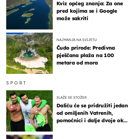
Kviz općeg znanja: Za one
pred kojima se i Google
može sakriti
NAJMANJA NA SVIJETU
Čudo prirode: Predivna
pješčana plaža na 100
metara od mora
SPORT
SLAŽE SE STOŽER
Daliću će se pridružiti jedan
od omiljenih Vatrenih,
pomoćnici i dalje dvoje oko
ponude