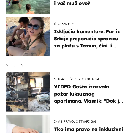
i vaš muž ovo?
ŠTO KAŽETE?
Isključio komentare: Par iz
Srbije preporučio spravicu
za plažu s Temua, čini li
vam se ovo sigurnim?
VIJESTI
STIGAO I ŠOK S BOOKINGA
VIDEO Gošća izazvala
požar luksuznog
apartmana. Vlasnik: "Dok je
gorjelo, smijali su se, pili i
pokazivali mi srednji prst"
IMAŠ PRAVO, OSTVARI GA!
Tko ima pravo na inkluzivni