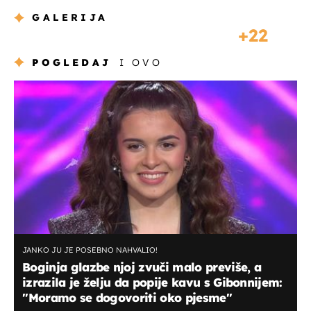
GALERIJA
22
POGLEDAJ
I OVO
JANKO JU JE POSEBNO NAHVALIO!
Boginja glazbe njoj zvuči malo previše, a
izrazila je želju da popije kavu s Gibonnijem:
''Moramo se dogovoriti oko pjesme''