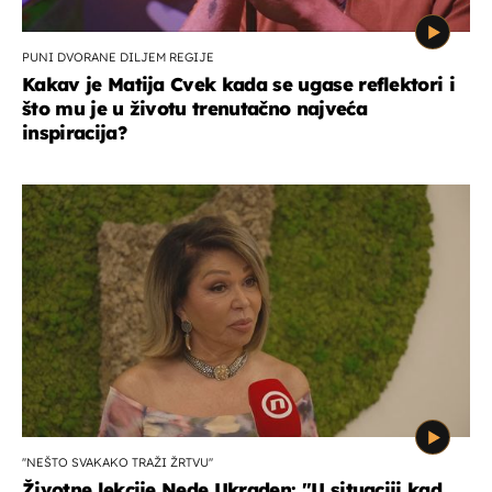
PUNI DVORANE DILJEM REGIJE
Kakav je Matija Cvek kada se ugase reflektori i
što mu je u životu trenutačno najveća
inspiracija?
''NEŠTO SVAKAKO TRAŽI ŽRTVU''
Životne lekcije Nede Ukraden: ''U situaciji kad