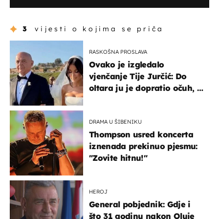
3
vijesti o kojima se priča
RASKOŠNA PROSLAVA
Ovako je izgledalo
vjenčanje Tije Jurčić: Do
oltara ju je dopratio očuh, a
slavilo se uz Olivera i Rozgu
DRAMA U ŠIBENIKU
Thompson usred koncerta
iznenada prekinuo pjesmu:
"Zovite hitnu!"
HEROJ
General pobjednik: Gdje i
što 31 godinu nakon Oluje