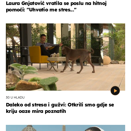
Laura Gnjatović vratila se poslu na hitnoj
pomoći: "Uhvatio me stres..."
30 U HLADU
Daleko od stresa i gužvi: Otkrili smo gdje se
kriju oaze mira poznatih