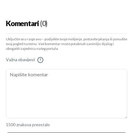
Komentari
(0)
Uključite se u raspravu – podijelite svoje mišljenje, postavite pitanja ili ponudite
svoj pogled na temu. Vaš komentar može potaknuti zanimljiv dijalog i
obogatiti zajednicu našeg portala.
Važna obavijest
!
1500 znakova preostalo