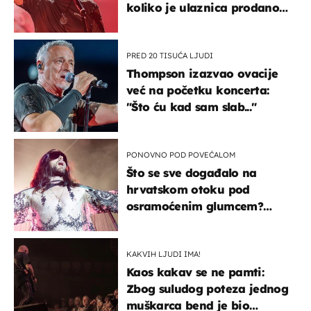
koliko je ulaznica prodano
u kratkom vremenu
PRED 20 TISUĆA LJUDI
Thompson izazvao ovacije
već na početku koncerta:
"Što ću kad sam slab..."
PONOVNO POD POVEĆALOM
Što se sve događalo na
hrvatskom otoku pod
osramoćenim glumcem?
Bizarni prizori i danas
izazivaju nevjericu
KAKVIH LJUDI IMA!
Kaos kakav se ne pamti:
Zbog suludog poteza jednog
muškarca bend je bio