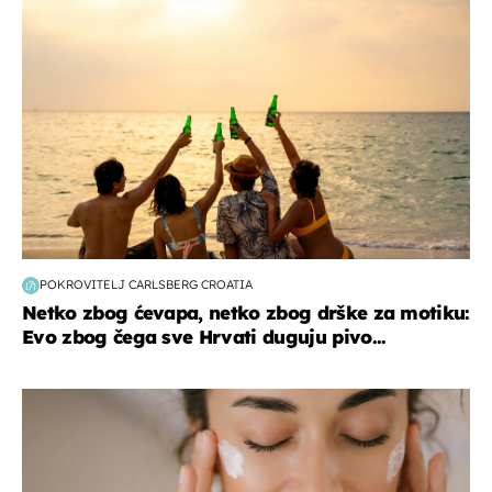
POKROVITELJ CARLSBERG CROATIA
Netko zbog ćevapa, netko zbog drške za motiku:
Evo zbog čega sve Hrvati duguju pivo...
moda & ljepota