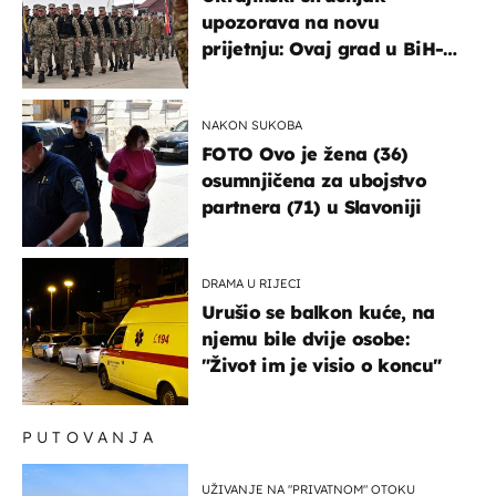
upozorava na novu
prijetnju: Ovaj grad u BiH-u
bi mogao biti žarište
NAKON SUKOBA
FOTO Ovo je žena (36)
osumnjičena za ubojstvo
partnera (71) u Slavoniji
DRAMA U RIJECI
Urušio se balkon kuće, na
njemu bile dvije osobe:
"Život im je visio o koncu"
PUTOVANJA
UŽIVANJE NA "PRIVATNOM" OTOKU