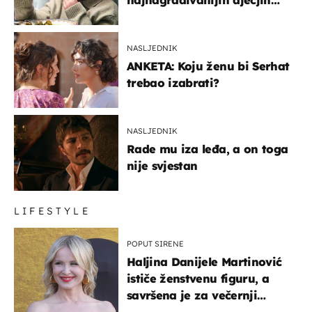
glumaca
NASLJEDNIK
ANKETA: Koju ženu bi Serhat
trebao izabrati?
NASLJEDNIK
Rade mu iza leđa, a on toga
nije svjestan
LIFESTYLE
POPUT SIRENE
Haljina Danijele Martinović
ističe ženstvenu figuru, a
savršena je za večernji
izlazak na moru