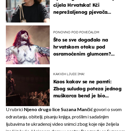
cijela Hrvatska! Kći
neprežaljenog pjevača
projurila špicom na dva
kotača
PONOVNO POD POVEĆALOM
Što se sve događalo na
hrvatskom otoku pod
osramoćenim glumcem?
Bizarni prizori i danas
izazivaju nevjericu
KAKVIH LJUDI IMA!
Kaos kakav se ne pamti:
Zbog suludog poteza jednog
muškarca bend je bio
prisiljen prekinuti nastup
U rubrici
Njeno drugo lice
Suzana Mančić
govori o svom
odrastanju, obitelji, pisanju knjiga, prošlim i sadašnjim
ljubavima te ukradenoj video snimci zbog koje nije željela