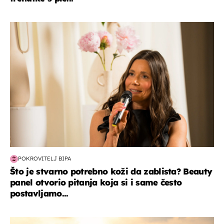
moda & ljepota
POKROVITELJ BIPA
Što je stvarno potrebno koži da zablista? Beauty
panel otvorio pitanja koja si i same često
postavljamo...
zanimljivosti