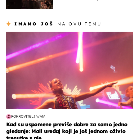
prisiljen prekinuti nastup
IMAMO JOŠ
NA OVU TEMU
kultura & zabava
POKROVITELJ WATA
Kad su uspomene previše dobre za samo jedno
gledanje: Mali uređaj koji je još jednom oživio
trenutke s ple...