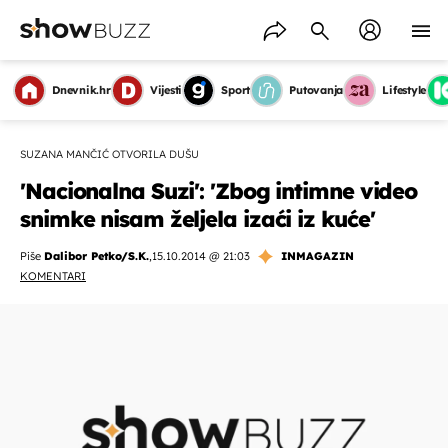
Dnevnik.hr
Vijesti
Sport
Putovanja
Lifestyle
SUZANA MANČIĆ OTVORILA DUŠU
'Nacionalna Suzi': 'Zbog intimne video
snimke nisam željela izaći iz kuće'
Piše
Dalibor Petko/S.K.
,
15.10.2014 @ 21:03
INMAGAZIN
KOMENTARI
OMOGUĆI OBAVIJESTI