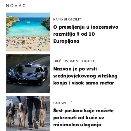
NOVAC
KAMO BI OTIŠLI?
O preseljenju u inozemstvo
razmišlja 9 od 10
Europljana
TREĆI UNIKATNI BUGATTI
Nazvan je po vrsti
srednjovjekovnog viteškog
konja i visok samo metar
SAM SVOJ ŠEF
Šest poslova koje možete
pokrenuti od kuće uz
minimalna ulaganja