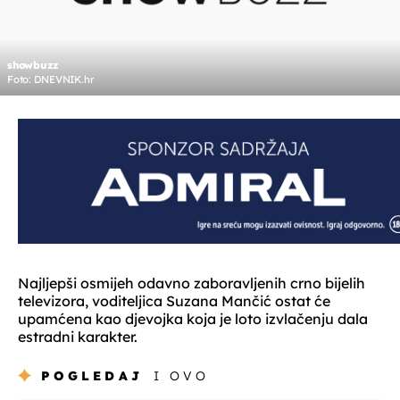
showbuzz
Foto: DNEVNIK.hr
Najljepši osmijeh odavno zaboravljenih crno bijelih
televizora, voditeljica Suzana Mančić ostat će
upamćena kao djevojka koja je loto izvlačenju dala
estradni karakter.
POGLEDAJ
I OVO