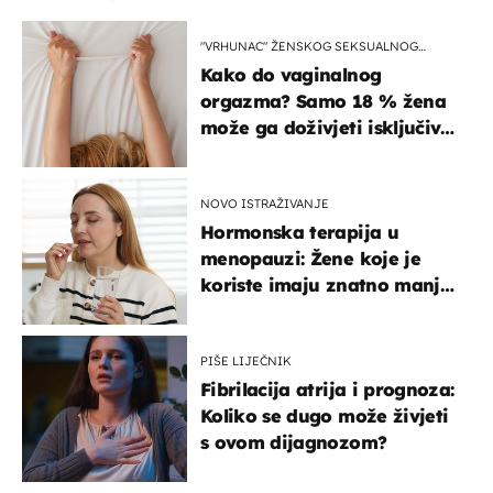
"VRHUNAC" ŽENSKOG SEKSUALNOG
ISKUSTVA
Kako do vaginalnog
orgazma? Samo 18 % žena
može ga doživjeti isključivo
na ovaj način
NOVO ISTRAŽIVANJE
Hormonska terapija u
menopauzi: Žene koje je
koriste imaju znatno manji
rizik od ovoga
PIŠE LIJEČNIK
Fibrilacija atrija i prognoza:
Koliko se dugo može živjeti
s ovom dijagnozom?