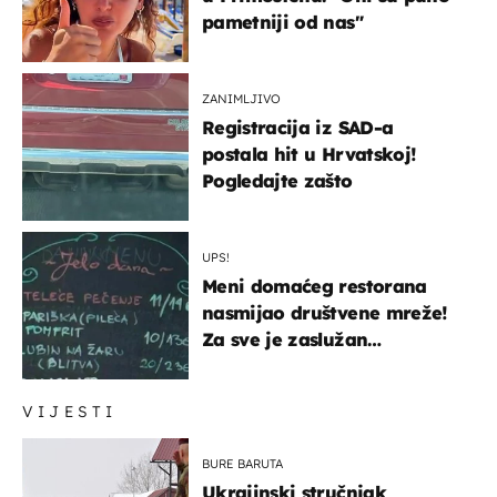
pametniji od nas"
ZANIMLJIVO
Registracija iz SAD-a
postala hit u Hrvatskoj!
Pogledajte zašto
UPS!
Meni domaćeg restorana
nasmijao društvene mreže!
Za sve je zaslužan
urnebesan naziv jela
VIJESTI
BURE BARUTA
Ukrajinski stručnjak