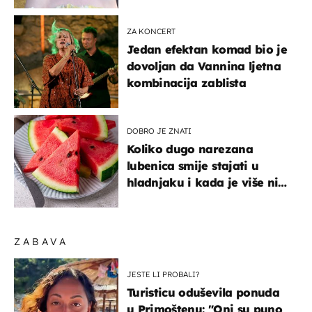
ZA KONCERT
Jedan efektan komad bio je
dovoljan da Vannina ljetna
kombinacija zablista
DOBRO JE ZNATI
Koliko dugo narezana
lubenica smije stajati u
hladnjaku i kada je više nije
sigurno jesti?
ZABAVA
JESTE LI PROBALI?
Turisticu oduševila ponuda
u Primoštenu: "Oni su puno