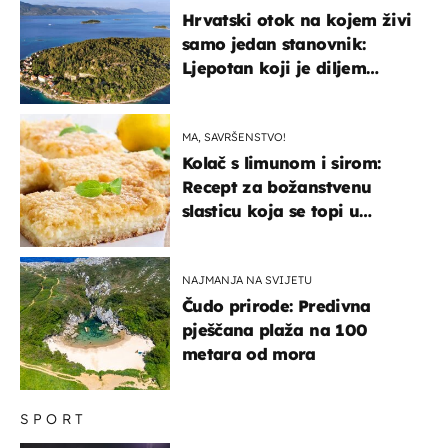
Hrvatski otok na kojem živi
samo jedan stanovnik:
Ljepotan koji je diljem
svijeta poznat po svojem
"bijelom zlatu"
MA, SAVRŠENSTVO!
Kolač s limunom i sirom:
Recept za božanstvenu
slasticu koja se topi u
ustima
NAJMANJA NA SVIJETU
Čudo prirode: Predivna
pješčana plaža na 100
metara od mora
SPORT