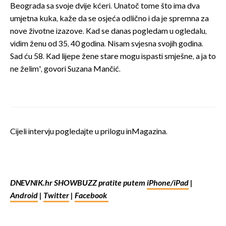
Beograda sa svoje dvije kćeri. Unatoč tome što ima dva
umjetna kuka, kaže da se osjeća odlično i da je spremna za
nove životne izazove. Kad se danas pogledam u ogledalu,
vidim ženu od 35, 40 godina. Nisam svjesna svojih godina.
Sad ću 58. Kad lijepe žene stare mogu ispasti smješne, a ja to
ne želim', govori Suzana Mančić.
Cijeli intervju pogledajte u prilogu inMagazina.
DNEVNIK.hr SHOWBUZZ pratite putem
iPhone/iPad
|
Android
|
Twitter
|
Facebook