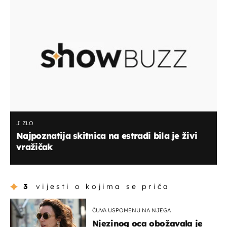
J. ZLO
Najpoznatija skitnica na estradi bila je živi
vražičak
3
vijesti o kojima se priča
ČUVA USPOMENU NA NJEGA
Njezinog oca obožavala je