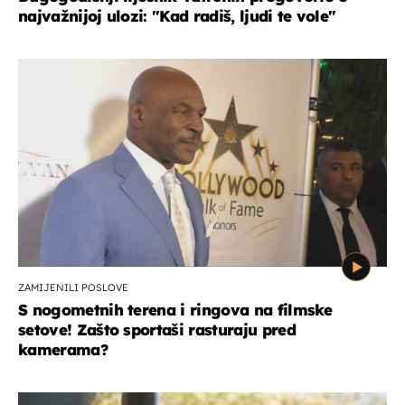
najvažnijoj ulozi: "Kad radiš, ljudi te vole"
ZAMIJENILI POSLOVE
S nogometnih terena i ringova na filmske
setove! Zašto sportaši rasturaju pred
kamerama?