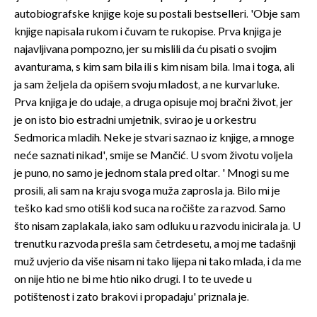
autobiografske knjige koje su postali bestselleri. 'Obje sam
knjige napisala rukom i čuvam te rukopise. Prva knjiga je
najavljivana pompozno, jer su mislili da ću pisati o svojim
avanturama, s kim sam bila ili s kim nisam bila. Ima i toga, ali
ja sam željela da opišem svoju mladost, a ne kurvarluke.
Prva knjiga je do udaje, a druga opisuje moj bračni život, jer
je on isto bio estradni umjetnik, svirao je u orkestru
Sedmorica mladih. Neke je stvari saznao iz knjige, a mnoge
neće saznati nikad', smije se Mančić. U svom životu voljela
je puno, no samo je jednom stala pred oltar. ' Mnogi su me
prosili, ali sam na kraju svoga muža zaprosla ja. Bilo mi je
teško kad smo otišli kod suca na ročište za razvod. Samo
što nisam zaplakala, iako sam odluku u razvodu inicirala ja. U
trenutku razvoda prešla sam četrdesetu, a moj me tadašnji
muž uvjerio da više nisam ni tako lijepa ni tako mlada, i da me
on nije htio ne bi me htio niko drugi. I to te uvede u
potištenost i zato brakovi i propadaju' priznala je.