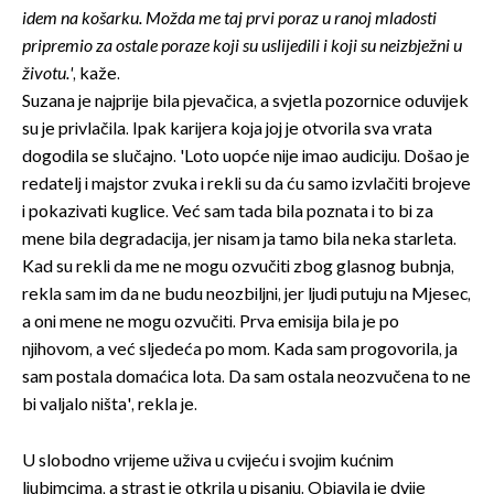
idem na košarku. Možda me taj prvi poraz u ranoj mladosti
pripremio za ostale poraze koji su uslijedili i koji su neizbježni u
životu.'
, kaže.
Suzana je najprije bila pjevačica, a svjetla pozornice oduvijek
su je privlačila. Ipak karijera koja joj je otvorila sva vrata
dogodila se slučajno. 'Loto uopće nije imao audiciju. Došao je
redatelj i majstor zvuka i rekli su da ću samo izvlačiti brojeve
i pokazivati kuglice. Već sam tada bila poznata i to bi za
mene bila degradacija, jer nisam ja tamo bila neka starleta.
Kad su rekli da me ne mogu ozvučiti zbog glasnog bubnja,
rekla sam im da ne budu neozbiljni, jer ljudi putuju na Mjesec,
a oni mene ne mogu ozvučiti. Prva emisija bila je po
njihovom, a već sljedeća po mom. Kada sam progovorila, ja
sam postala domaćica lota. Da sam ostala neozvučena to ne
bi valjalo ništa', rekla je.
U slobodno vrijeme uživa u cvijeću i svojim kućnim
ljubimcima, a strast je otkrila u pisanju. Objavila je dvije