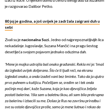
izaći iz kuće. U njenom domu u centru Beogradu sa Suzanom
je razgovarao Dalibor Petko.
80 joj je godina, a još uvijek je zadržala zaigrani duh u
sebi
Zvali su je
nacionalna Suzi.
Jedno od najprepoznatljivijih lica
nekadašnje Jugoslavije, Suzana Mančić i na pragu šestog
desetljeća svojom pojavom jednako oduzima dah.
'
Mene je majka ustrojila baš onako građanski. Rekla mi je: 'Imaš
da izgledaš uvijek dotjerano. Što će ti ljudi reći, na ekranu
izgledaš onako, a onda izađeš vani bez šminke. Tako da ja ujutro
prvo puhnem u kutijicu. Počešljam se, sredim se i tek onda
počinje moj dan', kaže Suzana, koja je kao djevojčica željela
postati balerina. 'Išla sam u baletnu škou, ali sam bila prekrupna
za balerinu i izbacili su me. Došao je Rus na završnu priredbu i
sve su ostale djevojčice prošle, samo je mene šutnuo i rekao da