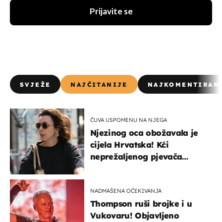
Prijavite se
SVJEŽE
NAJČITANIJE
NAJKOMENTIRAN
ČUVA USPOMENU NA NJEGA
Njezinog oca obožavala je
cijela Hrvatska! Kći
neprežaljenog pjevača
projurila špicom na dva
kotača
NADMAŠENA OČEKIVANJA
Thompson ruši brojke i u
Vukovaru! Objavljeno