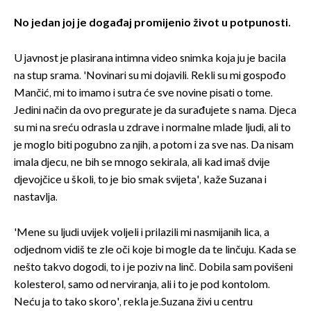
No jedan joj je događaj promijenio život u potpunosti.
U javnost je plasirana intimna video snimka koja ju je bacila
na stup srama. 'Novinari su mi dojavili. Rekli su mi gospođo
Mančić, mi to imamo i sutra će sve novine pisati o tome.
Jedini način da ovo pregurate je da surađujete s nama. Djeca
su mi na sreću odrasla u zdrave i normalne mlade ljudi, ali to
je moglo biti pogubno za njih, a potom i za sve nas. Da nisam
imala djecu, ne bih se mnogo sekirala, ali kad imaš dvije
djevojčice u školi, to je bio smak svijeta', kaže Suzana i
nastavlja.
'Mene su ljudi uvijek voljeli i prilazili mi nasmijanih lica, a
odjednom vidiš te zle oči koje bi mogle da te linčuju. Kada se
nešto takvo dogodi, to i je poziv na linč. Dobila sam povišeni
kolesterol, samo od nerviranja, ali i to je pod kontolom.
Neću ja to tako skoro', rekla je.Suzana živi u centru