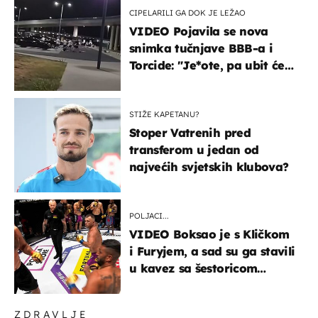
CIPELARILI GA DOK JE LEŽAO
VIDEO Pojavila se nova
snimka tučnjave BBB-a i
Torcide: "Je*ote, pa ubit će
ga!"
STIŽE KAPETANU?
Stoper Vatrenih pred
transferom u jedan od
najvećih svjetskih klubova?
POLJACI...
VIDEO Boksao je s Kličkom
i Furyjem, a sad su ga stavili
u kavez sa šestoricom
Roma! Pogledajte kako je
završilo
ZDRAVLJE