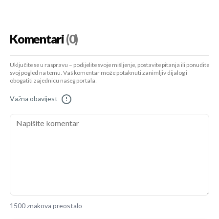
Komentari
(0)
Uključite se u raspravu – podijelite svoje mišljenje, postavite pitanja ili ponudite
svoj pogled na temu. Vaš komentar može potaknuti zanimljiv dijalog i
obogatiti zajednicu našeg portala.
Važna obavijest
!
1500 znakova preostalo