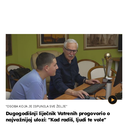
"OSOBA KOJA JE ISPUNILA SVE ŽELJE"
Dugogodišnji liječnik Vatrenih progovorio o
najvažnijoj ulozi: "Kad radiš, ljudi te vole"