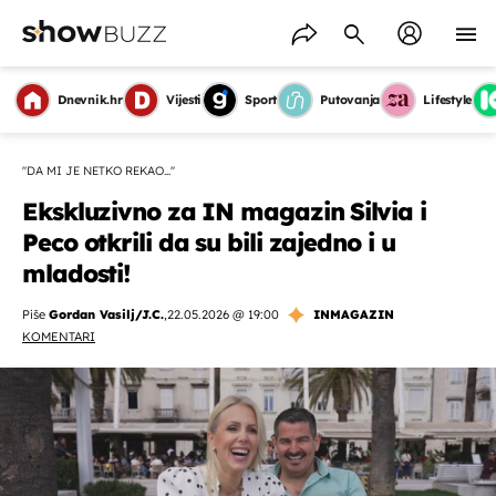
Dnevnik.hr
Vijesti
Sport
Putovanja
Lifestyle
''DA MI JE NETKO REKAO...''
Ekskluzivno za IN magazin Silvia i
Peco otkrili da su bili zajedno i u
mladosti!
Piše
Gordan Vasilj/J.C.
,
22.05.2026 @ 19:00
INMAGAZIN
KOMENTARI
OMOGUĆI OBAVIJESTI