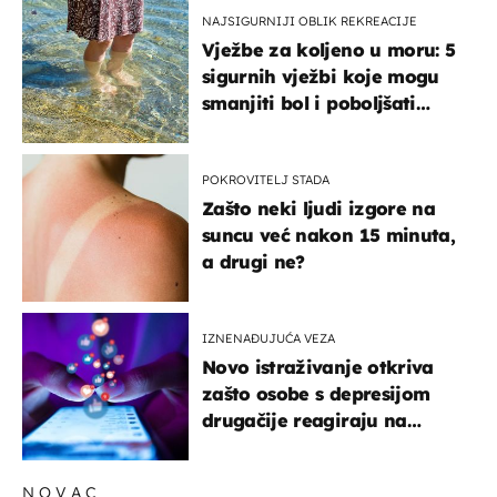
NAJSIGURNIJI OBLIK REKREACIJE
Vježbe za koljeno u moru: 5
sigurnih vježbi koje mogu
smanjiti bol i poboljšati
pokretljivost
POKROVITELJ STADA
Zašto neki ljudi izgore na
suncu već nakon 15 minuta,
a drugi ne?
IZNENAĐUJUĆA VEZA
Novo istraživanje otkriva
zašto osobe s depresijom
drugačije reagiraju na
lajkove
NOVAC