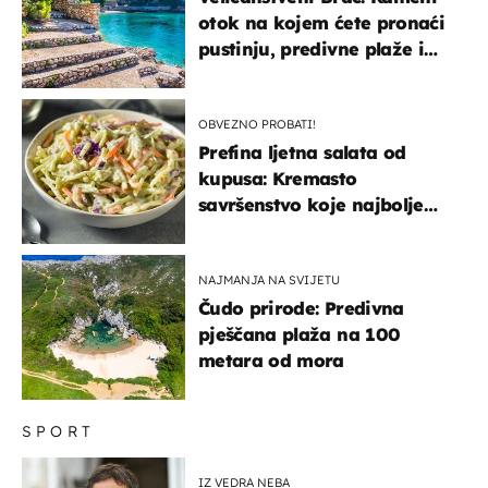
otok na kojem ćete pronaći
pustinju, predivne plaže i
uzbudljivu hranu
OBVEZNO PROBATI!
Prefina ljetna salata od
kupusa: Kremasto
savršenstvo koje najbolje
paše uz pečeno meso
NAJMANJA NA SVIJETU
Čudo prirode: Predivna
pješčana plaža na 100
metara od mora
SPORT
IZ VEDRA NEBA