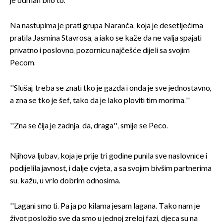
je odmah bilo to.''
Na nastupima je prati grupa Naranča, koja je desetljećima
pratila Jasmina Stavrosa, a iako se kaže da ne valja spajati
privatno i poslovno, pozornicu najčešće dijeli sa svojim
Pecom.
''Slušaj, treba se znati tko je gazda i onda je sve jednostavno,
a zna se tko je šef, tako da je lako ploviti tim morima.''
''Zna se čija je zadnja, da, draga'', smije se Peco.
Njihova ljubav, koja je prije tri godine punila sve naslovnice i
podijelila javnost, i dalje cvjeta, a sa svojim bivšim partnerima
su, kažu, u vrlo dobrim odnosima.
''Lagani smo ti. Pa ja po kilama jesam lagana. Tako nam je
život posložio sve da smo u jednoj zreloj fazi, djeca su na