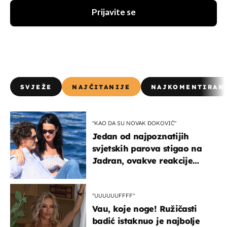
Prijavite se
SVJEŽE
NAJČITANIJE
NAJKOMENTIRAN
"KAO DA SU NOVAK ĐOKOVIĆ"
Jedan od najpoznatijih
svjetskih parova stigao na
Jadran, ovakve reakcije
vjerojatno nisu očekivali
"UUUUUUFFFF"
Vau, koje noge! Ružičasti
badić istaknuo je najbolje