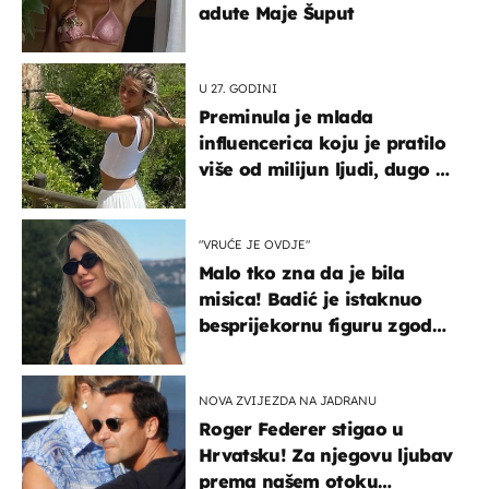
adute Maje Šuput
U 27. GODINI
Preminula je mlada
influencerica koju je pratilo
više od milijun ljudi, dugo se
borila s opakom bolešću
"VRUĆE JE OVDJE"
Malo tko zna da je bila
misica! Badić je istaknuo
besprijekornu figuru zgodne
voditeljice
NOVA ZVIJEZDA NA JADRANU
Roger Federer stigao u
Hrvatsku! Za njegovu ljubav
prema našem otoku