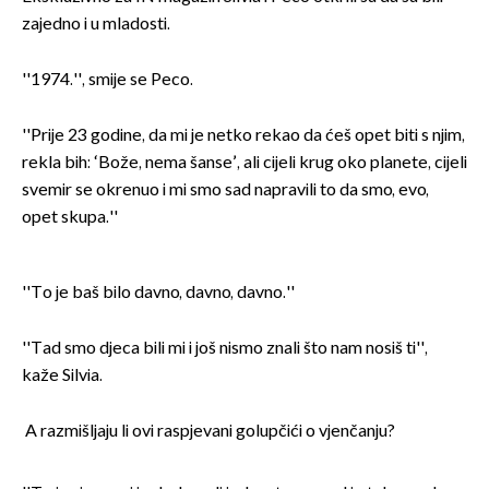
zajedno i u mladosti.
''1974.'', smije se Peco.
''Prije 23 godine, da mi je netko rekao da ćeš opet biti s njim,
rekla bih: ‘Bože, nema šanse’, ali cijeli krug oko planete, cijeli
svemir se okrenuo i mi smo sad napravili to da smo, evo,
opet skupa.''
''To je baš bilo davno, davno, davno.''
''Tad smo djeca bili mi i još nismo znali što nam nosiš ti'',
kaže Silvia.
A razmišljaju li ovi raspjevani golupčići o vjenčanju?