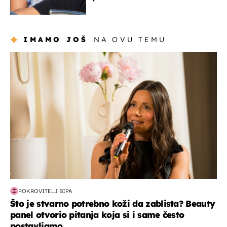
zaslužan je jedan poznati
Hrvat
IMAMO JOŠ
NA OVU TEMU
moda & ljepota
POKROVITELJ BIPA
Što je stvarno potrebno koži da zablista? Beauty
panel otvorio pitanja koja si i same često
postavljamo...