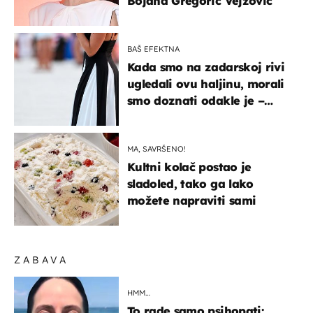
Bojana Gregorić Vejzović
BAŠ EFEKTNA
Kada smo na zadarskoj rivi
ugledali ovu haljinu, morali
smo doznati odakle je –
košta samo 18 eura
MA, SAVRŠENO!
Kultni kolač postao je
sladoled, tako ga lako
možete napraviti sami
ZABAVA
HMM…
To rade samo psihopati: