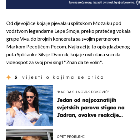
Od djevojčice koja je pjevala u splitskom Mozaiku pod
vodstvom legendarne Lepe Smoje, preko pratećeg vokala
grupe Viva, do brojnih koncerata sa svojim partnerom
Markom Pecotićem Pecom. Najkraći je to opis glazbenog
puta Splićanke Silvije Dvornik, koja je ovih dana snimila
videospot za svoj prvi singl ''Znan da te volin''.
3
vijesti o kojima se priča
"KAO DA SU NOVAK ĐOKOVIĆ"
Jedan od najpoznatijih
svjetskih parova stigao na
Jadran, ovakve reakcije
vjerojatno nisu očekivali
OPET PROBLEMI