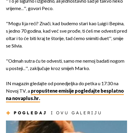
''To je sigurno i izgledno, ali jednostavno sad je takvo neko
vrijeme...'', govori Peco.
''Mogu li ja reći? Znači, kad budemo stari kao Luigi i Bepina,
s jedno 70 godina, kad već sve prođe, ti ćeš me odvesti pred
oltar i to će biti kraj te štorije, tad ćemo snimiti duet'', smije
se Silvia.
''Odmah sutra ću te odvesti, samo me nemoj badati nogom
u posteji...'', zaključuje kroz smijeh Marko.
IN magazin gledajte od ponedjeljka do petka u 17:30 na
Novoj TV, a
propuštene emisije pogledajte besplatno
na novaplus.hr.
POGLEDAJ
I OVU GALERIJU