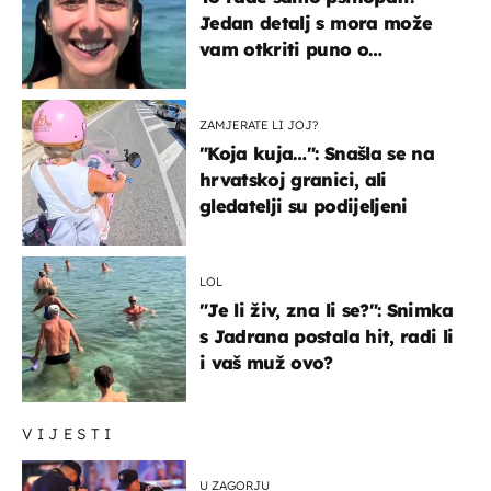
Jedan detalj s mora može
vam otkriti puno o
prijateljima
ZAMJERATE LI JOJ?
"Koja kuja…": Snašla se na
hrvatskoj granici, ali
gledatelji su podijeljeni
LOL
"Je li živ, zna li se?": Snimka
s Jadrana postala hit, radi li
i vaš muž ovo?
VIJESTI
U ZAGORJU