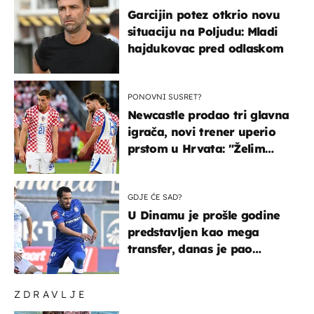
Garcijin potez otkrio novu
situaciju na Poljudu: Mladi
hajdukovac pred odlaskom
PONOVNI SUSRET?
Newcastle prodao tri glavna
igrača, novi trener uperio
prstom u Hrvata: "Želim
njega!"
GDJE ĆE SAD?
U Dinamu je prošle godine
predstavljen kao mega
transfer, danas je pao
najniže u karijeri
ZDRAVLJE