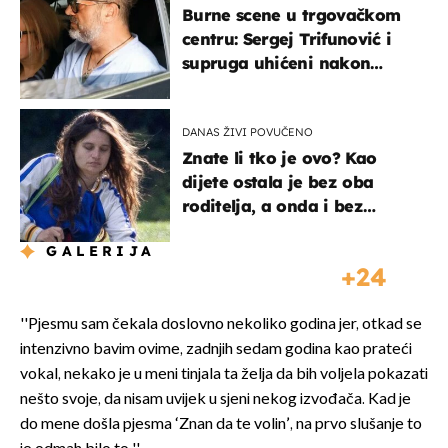
Burne scene u trgovačkom
centru: Sergej Trifunović i
supruga uhićeni nakon
svađe!
DANAS ŽIVI POVUČENO
Znate li tko je ovo? Kao
dijete ostala je bez oba
roditelja, a onda i bez
milijuna koje je trebala
GALERIJA
naslijediti
24
''Pjesmu sam čekala doslovno nekoliko godina jer, otkad se
intenzivno bavim ovime, zadnjih sedam godina kao prateći
vokal, nekako je u meni tinjala ta želja da bih voljela pokazati
nešto svoje, da nisam uvijek u sjeni nekog izvođača. Kad je
do mene došla pjesma ‘Znan da te volin’, na prvo slušanje to