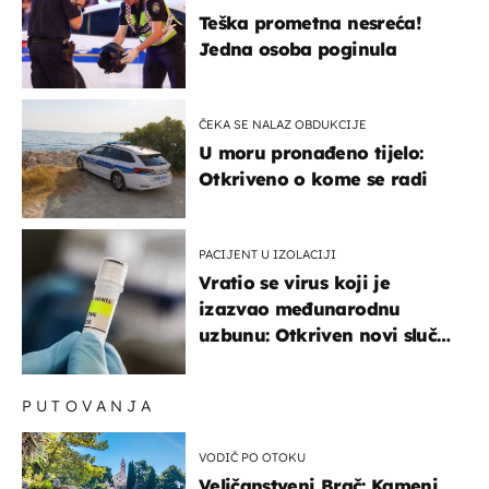
Teška prometna nesreća!
Jedna osoba poginula
ČEKA SE NALAZ OBDUKCIJE
U moru pronađeno tijelo:
Otkriveno o kome se radi
PACIJENT U IZOLACIJI
Vratio se virus koji je
izazvao međunarodnu
uzbunu: Otkriven novi slučaj
u Europi
PUTOVANJA
VODIČ PO OTOKU
Veličanstveni Brač: Kameni