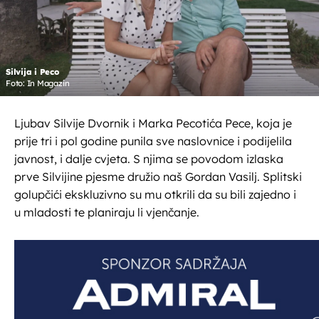
Silvija i Peco
Foto: In Magazin
Ljubav Silvije Dvornik i Marka Pecotića Pece, koja je
prije tri i pol godine punila sve naslovnice i podijelila
javnost, i dalje cvjeta. S njima se povodom izlaska
prve Silvijine pjesme družio naš Gordan Vasilj. Splitski
golupčići ekskluzivno su mu otkrili da su bili zajedno i
u mladosti te planiraju li vjenčanje.