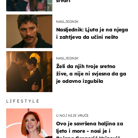
stvari
NASLJEDNIK
Nasljednik: Ljuta je na njega
i zahtjeva da učini nešto
NASLJEDNIK
Želi da njih troje sretno
žive, a nije ni svjesna da ga
je odavno izgubila
LIFESTYLE
U NOJ NIJE VRUĆE
Ovo je savršena haljina za
ljeto i more - nosi je i