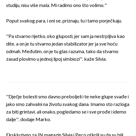
studiju, nisu više mala. Mi radimo ono što volimo.''
Poput svakog para, i oni se, priznaju, tu i tamo porječkaju.
''Pa stvarno rijetko, oko gluposti, jer sam ja nestrpljiva kao
dite, a on je tu stvarno jedan stabilizator jer ja sve hoću
odmah. Međutim, on je tu glas razuma, tako da stvarno
zasad plovimo u jednoj lipoj simbiozi'', kaže Silvia.
''Dječje bolesti smo davno preboljeli i te neke glupe svađe i
jako smo zahvalni na životu svakog dana. Imamo sto razloga
za biti grintavi, ali onako, pogledamo se i sve prođe i idemo
dalje'', dodaje Marko.
Ekskluzivno za IN magazin Silvia i Peco otkrili su da su bili