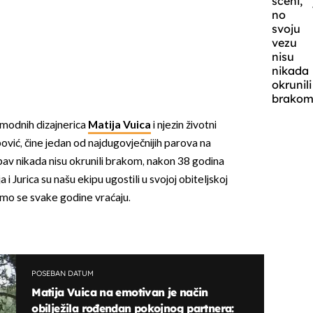
sceni,
no
svoju
vezu
nisu
nikada
okrunili
brakom
 modnih dizajnerica
Matija Vuica
i njezin životni
ović, čine jedan od najdugovječnijih parova na
ubav nikada nisu okrunili brakom, nakon 38 godina
 i Jurica su našu ekipu ugostili u svojoj obiteljskoj
mo se svake godine vraćaju.
POSEBAN DATUM
Matija Vuica na emotivan je način
obilježila rođendan pokojnog partnera: