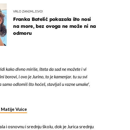
VRLO ZANIMLJIVO!
Franka Batelić pokazala što nosi
na more, bez ovoga ne može ni na
odmoru
OMOGUĆI OBAVIJESTI
di kako divno miriše, šteta da sad ne možete i vi
ni borovi, i ovo je Jurino, to je kamenjar. tu su svi
a samo odlomiš što hoćeš, stavljaš u razne umake
',
 Matije Vuice
a i osnovnu i srednju školu, dok je Jurica srednju