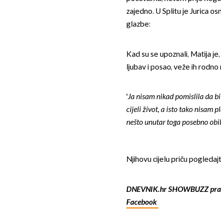
zajedno. U Splitu je Jurica o
glazbe:
Kad su se upoznali, Matija je
ljubav i posao, veže ih rodno 
'
Ja nisam nikad pomislila da bi s
cijeli život, a isto tako nisam p
nešto unutar toga posebno obil
Njihovu cijelu priču pogledaj
DNEVNIK.hr SHOWBUZZ prat
Facebook