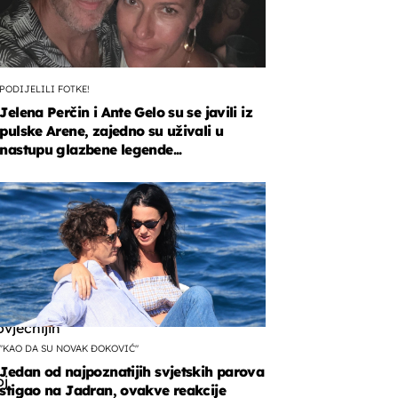
PODIJELILI FOTKE!
Jelena Perčin i Ante Gelo su se javili iz
pulske Arene, zajedno su uživali u
nastupu glazbene legende...
,
ik
,
vječnijih
"KAO DA SU NOVAK ĐOKOVIĆ"
Jedan od najpoznatijih svjetskih parova
j
stigao na Jadran, ovakve reakcije