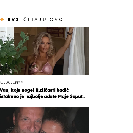
SVI
ČITAJU OVO
"UUUUUUFFFF"
Vau, koje noge! Ružičasti badić
istaknuo je najbolje adute Maje Šuput...