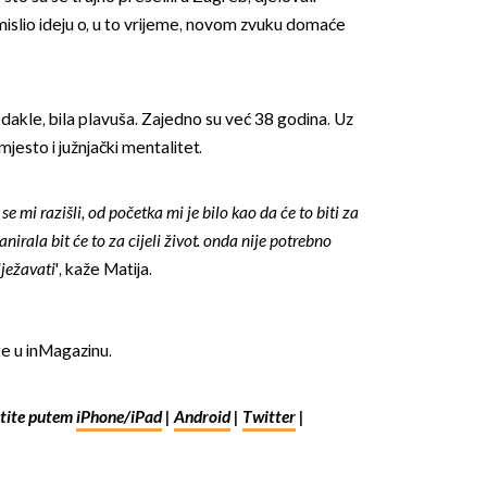
smislio ideju o, u to vrijeme, novom zvuku domaće
, dakle, bila plavuša. Zajedno su već 38 godina. Uz
mjesto i južnjački mentalitet.
e mi razišli, od početka mi je bilo kao da će to biti za
lanirala bit će to za cijeli život. onda nije potrebno
ježavati
', kaže Matija.
te u inMagazinu.
ite putem
iPhone/iPad
|
Android
|
Twitter
|