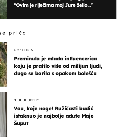
''Ovim je riječima moj Jure želio...''
 se priča
U 27. GODINI
Preminula je mlada influencerica
koju je pratilo više od milijun ljudi,
dugo se borila s opakom bolešću
"UUUUUUFFFF"
Vau, koje noge! Ružičasti badić
istaknuo je najbolje adute Maje
Šuput