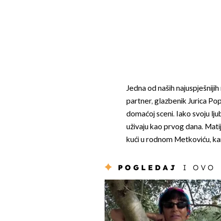
Jedna od naših najuspješnijih
partner, glazbenik Jurica Pop
domaćoj sceni. Iako svoju lj
uživaju kao prvog dana. Matija
kući u rodnom Metkoviću, ka
POGLEDAJ
I OVO