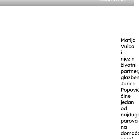
Matija
Vuica
i
njezin
životni
partner
glazben
Jurica
Popović
čine
jedan
od
najdugo
parova
na
domaćo