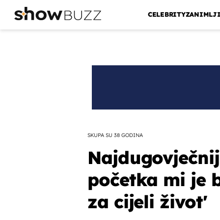
CELEBRITY
ZANIMLJ
SKUPA SU 38 GODINA
Najdugovječnij
početka mi je b
za cijeli život'