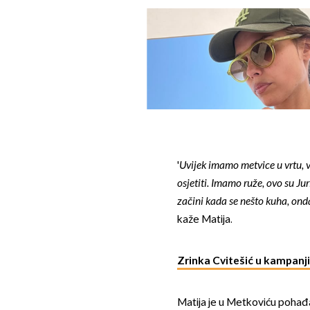
'
Uvijek imamo metvice u vrtu, vi
osjetiti. Imamo ruže, ovo su Juri
začini kada se nešto kuha, ond
kaže Matija.
Zrinka Cvitešić u kampanji
Matija je u Metkoviću pohađal