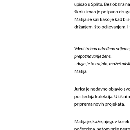
upisao u Splitu. Bez obzira 
školu, imao je potpuno druga
Matija se šali kako je kad bi
držanjem, što odijevanjem. I t
'
Meni trebaa određeno vrijeme,
prepoznavanje žene.
- dugo je to trajalo, možeš misl
Matija.
Jurica je nedavno objavio svoj
posljednja kolekcija. U tišini
priprema novih projekata.
Matija je, kaže, njegov korekt
početcima, netom prije nego š