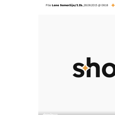
Piše
Lana Samaržija/I.Ib.
,
28.08.2015 @ 08:18
showbuzz