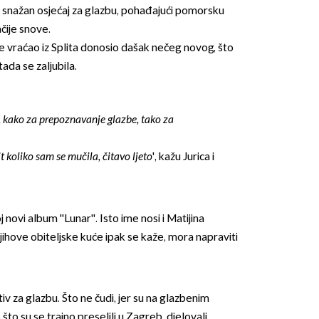
na snažan osjećaj za glazbu, pohađajući pomorsku
čije snove.
 se vraćao iz Splita donosio dašak nečeg novog, što
ada se zaljubila.
 kako za prepoznavanje glazbe, tako za
it koliko sam se mučila, čitavo ljeto
', kažu Jurica i
 novi album ''Lunar''. Isto ime nosi i Matijina
 njihove obiteljske kuće ipak se kaže, mora napraviti
iv za glazbu. Što ne čudi, jer su na glazbenim
to su se trajno preselili u Zagreb, djelovali