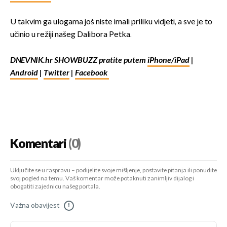
U takvim ga ulogama još niste imali priliku vidjeti, a sve je to
učinio u režiji našeg Dalibora Petka.
DNEVNIK.hr SHOWBUZZ pratite putem
iPhone/iPad
|
Android
|
Twitter
|
Facebook
Komentari
(0)
Uključite se u raspravu – podijelite svoje mišljenje, postavite pitanja ili ponudite
svoj pogled na temu. Vaš komentar može potaknuti zanimljiv dijalog i
obogatiti zajednicu našeg portala.
Važna obavijest
!