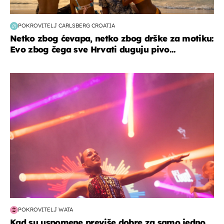
POKROVITELJ CARLSBERG CROATIA
Netko zbog ćevapa, netko zbog drške za motiku:
Evo zbog čega sve Hrvati duguju pivo...
kultura & zabava
POKROVITELJ WATA
Kad su uspomene previše dobre za samo jedno