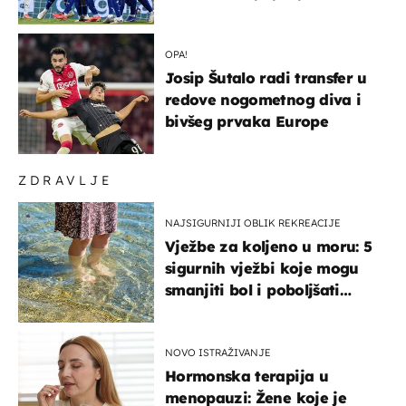
država
OPA!
Josip Šutalo radi transfer u
redove nogometnog diva i
bivšeg prvaka Europe
ZDRAVLJE
NAJSIGURNIJI OBLIK REKREACIJE
Vježbe za koljeno u moru: 5
sigurnih vježbi koje mogu
smanjiti bol i poboljšati
pokretljivost
NOVO ISTRAŽIVANJE
Hormonska terapija u
menopauzi: Žene koje je