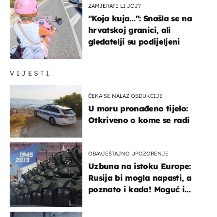
ZAMJERATE LI JOJ?
"Koja kuja…": Snašla se na
hrvatskoj granici, ali
gledatelji su podijeljeni
VIJESTI
ČEKA SE NALAZ OBDUKCIJE
U moru pronađeno tijelo:
Otkriveno o kome se radi
OBAVJEŠTAJNO UPOZORENJE
Uzbuna na istoku Europe:
Rusija bi mogla napasti, a
poznato i kada! Moguć i
kopneni upad u članicu
NATO-a