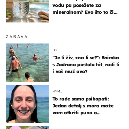
vodu pa posežete za
mineralnom? Evo što to čini
organizmu
ZABAVA
LOL
"Je li živ, zna li se?": Snimka
s Jadrana postala hit, radi li
i vaš muž ovo?
HMM…
To rade samo psihopati:
Jedan detalj s mora može
vam otkriti puno o
prijateljima