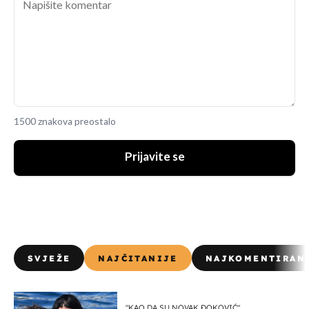
1500 znakova preostalo
Prijavite se
SVJEŽE
NAJČITANIJE
NAJKOMENTIRAN
"KAO DA SU NOVAK ĐOKOVIĆ"