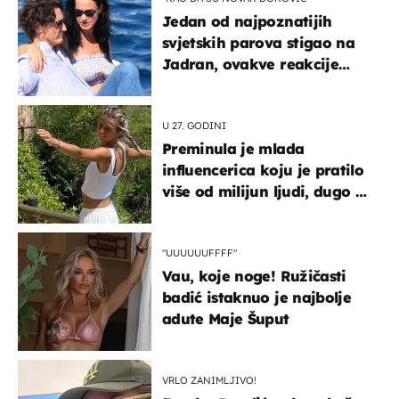
Jedan od najpoznatijih
svjetskih parova stigao na
Jadran, ovakve reakcije
vjerojatno nisu očekivali
U 27. GODINI
Preminula je mlada
influencerica koju je pratilo
više od milijun ljudi, dugo se
borila s opakom bolešću
"UUUUUUFFFF"
Vau, koje noge! Ružičasti
badić istaknuo je najbolje
adute Maje Šuput
VRLO ZANIMLJIVO!