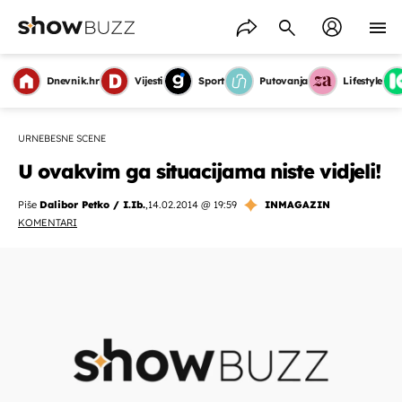
Dnevnik.hr
Vijesti
Sport
Putovanja
Lifestyle
URNEBESNE SCENE
U ovakvim ga situacijama niste vidjeli!
Piše
Dalibor Petko / I.Ib.
,
14.02.2014 @ 19:59
INMAGAZIN
KOMENTARI
OMOGUĆI OBAVIJESTI