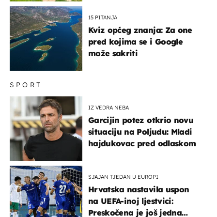
15 PITANJA
Kviz općeg znanja: Za one
pred kojima se i Google
može sakriti
SPORT
IZ VEDRA NEBA
Garcijin potez otkrio novu
situaciju na Poljudu: Mladi
hajdukovac pred odlaskom
SJAJAN TJEDAN U EUROPI
Hrvatska nastavila uspon
na UEFA-inoj ljestvici:
Preskočena je još jedna