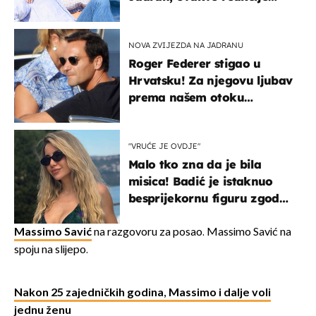
vjerojatno nisu očekivali
NOVA ZVIJEZDA NA JADRANU
Roger Federer stigao u
Hrvatsku! Za njegovu ljubav
prema našem otoku
zaslužan je jedan poznati
Hrvat
"VRUĆE JE OVDJE"
Malo tko zna da je bila
misica! Badić je istaknuo
besprijekornu figuru zgodne
voditeljice
Massimo Savić
na razgovoru za posao. Massimo Savić na
spoju na slijepo.
Nakon 25 zajedničkih godina, Massimo i dalje voli
jednu ženu