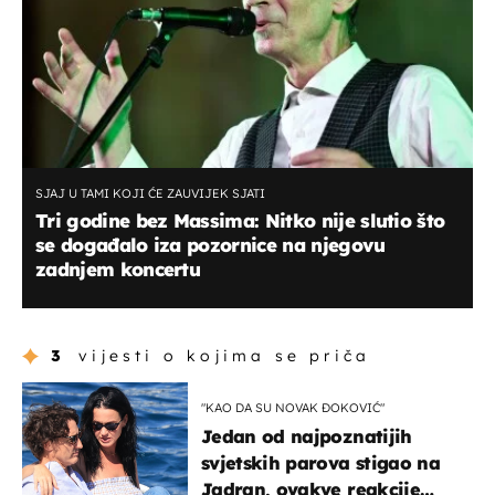
SJAJ U TAMI KOJI ĆE ZAUVIJEK SJATI
Tri godine bez Massima: Nitko nije slutio što
se događalo iza pozornice na njegovu
zadnjem koncertu
3
vijesti o kojima se priča
"KAO DA SU NOVAK ĐOKOVIĆ"
Jedan od najpoznatijih
svjetskih parova stigao na
Jadran, ovakve reakcije