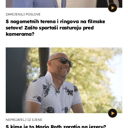
ZAMIJENILI POSLOVE
S nogometnih terena i ringova na filmske
setove! Zašto sportaši rasturaju pred
kamerama?
NEPRIJATELJ IZ SJENE
S kime je to Mario Roth zaratio na jezeru?