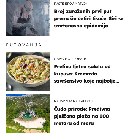
RASTE BROJ MRTVIH
Broj zaraženih prvi put
premašio četiri tisuće: Širi se
smrtonosna epidemija
PUTOVANJA
OBVEZNO PROBATI!
Prefina ljetna salata od
kupusa: Kremasto
savršenstvo koje najbolje
paše uz pečeno meso
NAJMANJA NA SVIJETU
Čudo prirode: Predivna
pješčana plaža na 100
metara od mora