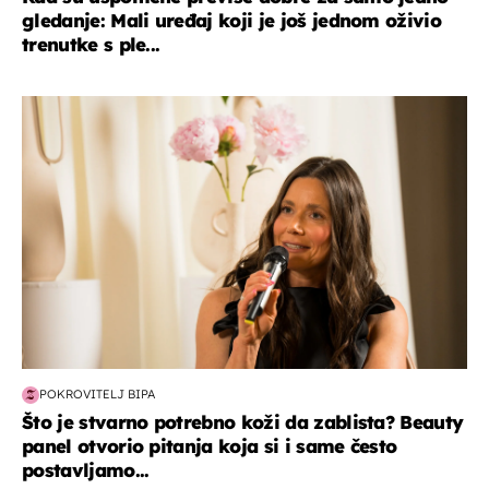
gledanje: Mali uređaj koji je još jednom oživio
trenutke s ple...
moda & ljepota
POKROVITELJ BIPA
Što je stvarno potrebno koži da zablista? Beauty
panel otvorio pitanja koja si i same često
postavljamo...