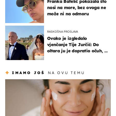
Franka Batelić pokazala što
nosi na more, bez ovoga ne
može ni na odmoru
RASKOŠNA PROSLAVA
Ovako je izgledalo
vjenčanje Tije Jurčić: Do
oltara ju je dopratio očuh, a
slavilo se uz Olivera i Rozgu
IMAMO JOŠ
NA OVU TEMU
moda & ljepota