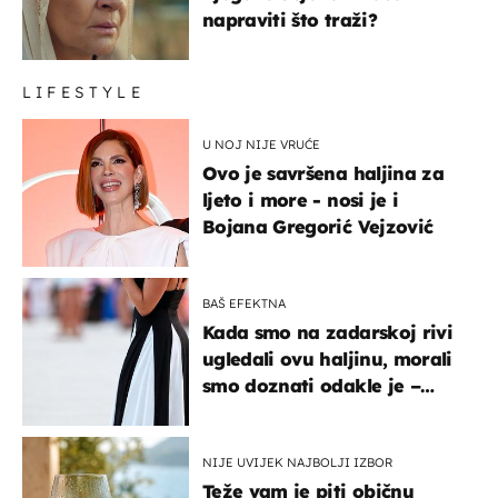
napraviti što traži?
LIFESTYLE
U NOJ NIJE VRUĆE
Ovo je savršena haljina za
ljeto i more - nosi je i
Bojana Gregorić Vejzović
BAŠ EFEKTNA
Kada smo na zadarskoj rivi
ugledali ovu haljinu, morali
smo doznati odakle je –
košta samo 18 eura
NIJE UVIJEK NAJBOLJI IZBOR
Teže vam je piti običnu