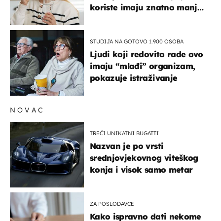
koriste imaju znatno manji
rizik od ovoga
STUDIJA NA GOTOVO 1.900 OSOBA
Ljudi koji redovito rade ovo
imaju “mlađi” organizam,
pokazuje istraživanje
NOVAC
TREĆI UNIKATNI BUGATTI
Nazvan je po vrsti
srednjovjekovnog viteškog
konja i visok samo metar
ZA POSLODAVCE
Kako ispravno dati nekome