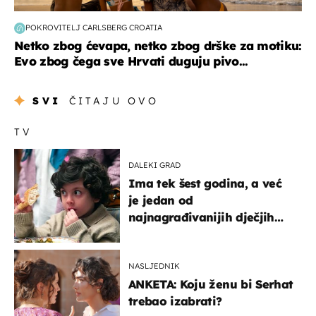
POKROVITELJ CARLSBERG CROATIA
Netko zbog ćevapa, netko zbog drške za motiku:
Evo zbog čega sve Hrvati duguju pivo...
SVI
ČITAJU OVO
TV
DALEKI GRAD
Ima tek šest godina, a već
je jedan od
najnagrađivanijih dječjih
glumaca
NASLJEDNIK
ANKETA: Koju ženu bi Serhat
trebao izabrati?