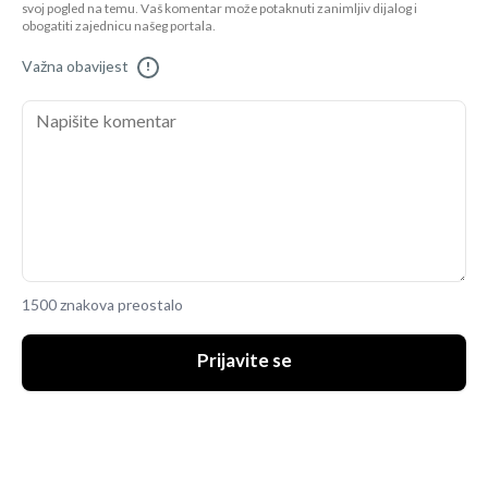
svoj pogled na temu. Vaš komentar može potaknuti zanimljiv dijalog i
obogatiti zajednicu našeg portala.
Važna obavijest
!
1500 znakova preostalo
Prijavite se