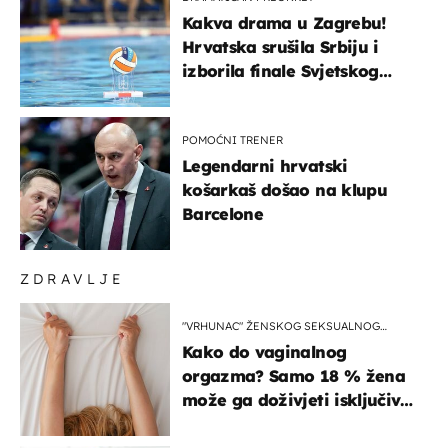
Kakva drama u Zagrebu!
Hrvatska srušila Srbiju i
izborila finale Svjetskog
prvenstva
POMOĆNI TRENER
Legendarni hrvatski
košarkaš došao na klupu
Barcelone
ZDRAVLJE
"VRHUNAC" ŽENSKOG SEKSUALNOG
ISKUSTVA
Kako do vaginalnog
orgazma? Samo 18 % žena
može ga doživjeti isključivo
na ovaj način