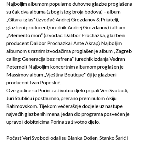
Najboljim albumom popularne duhovne glazbe proglašena
su čak dva albuma (zbog istog broja bodova) – album
„Gitara i glas“ (izvođač Andrej Grozdanov & Prijatelji,
glazbeni producent/urednik Andrej Grozdanov) i album
„Memento mori“ (izvođač: Dalibor Prochazka, glazbeni
producent Dalibor Prochazka i Ante Akrap). Najboljim
albumom s raznim izvođačima proglašen je album „Zagreb
calling: Generacija bez refrena“ (urednik izdanja Vedran
Peternel). Najboljim koncertnim albumom proglašen je
Massimov album „Vještina Boutique“ čiji je glazbeni
producent Ivan Popeskić.
Ove godine su Porini za životno djelo pripali Veri Svobodi,
Juri Stubliću i posthumno, prerano preminulom Akiju
Rahimovskom. Tijekom večerašnje dodjele uz nastupe
najvećih glazbenih imena, jedan dio programa posvećen je
upravo i dobitnicima Porina za životno djelo.
Počast Veri Svobodi odali su Blanka Došen, Stanko Šarić i