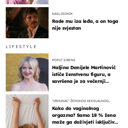
NASLJEDNIK
Rade mu iza leđa, a on toga
nije svjestan
LIFESTYLE
POPUT SIRENE
Haljina Danijele Martinović
ističe ženstvenu figuru, a
savršena je za večernji
izlazak na moru
"VRHUNAC" ŽENSKOG SEKSUALNOG
ISKUSTVA
Kako do vaginalnog
orgazma? Samo 18 % žena
može ga doživjeti isključivo