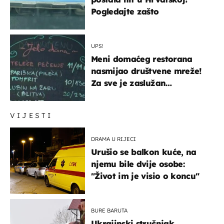
Pogledajte zašto
UPS!
Meni domaćeg restorana
nasmijao društvene mreže!
Za sve je zaslužan
urnebesan naziv jela
VIJESTI
DRAMA U RIJECI
Urušio se balkon kuće, na
njemu bile dvije osobe:
"Život im je visio o koncu"
BURE BARUTA
Ukrajinski stručnjak