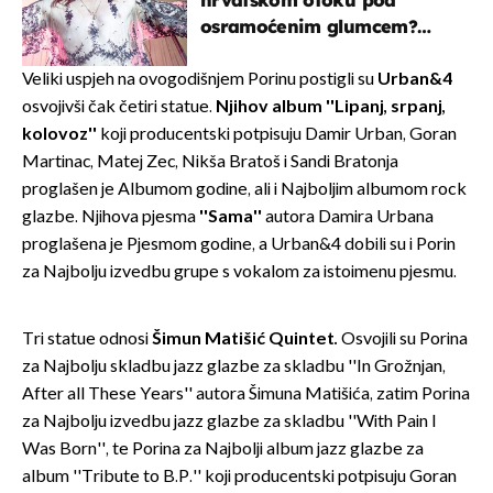
osramoćenim glumcem?
Bizarni prizori i danas
izazivaju nevjericu
Veliki uspjeh na ovogodišnjem Porinu postigli su
Urban&4
osvojivši čak četiri statue.
Njihov album ''Lipanj, srpanj,
kolovoz''
koji producentski potpisuju Damir Urban, Goran
Martinac, Matej Zec, Nikša Bratoš i Sandi Bratonja
proglašen je Albumom godine, ali i Najboljim albumom rock
glazbe. Njihova pjesma
''Sama''
autora Damira Urbana
proglašena je Pjesmom godine, a Urban&4 dobili su i Porin
za Najbolju izvedbu grupe s vokalom za istoimenu pjesmu.
Tri statue odnosi
Šimun Matišić Quintet.
Osvojili su Porina
za Najbolju skladbu jazz glazbe za skladbu ''In Grožnjan,
After all These Years'' autora Šimuna Matišića, zatim Porina
za Najbolju izvedbu jazz glazbe za skladbu ''With Pain I
Was Born'', te Porina za Najbolji album jazz glazbe za
album ''Tribute to B.P.'' koji producentski potpisuju Goran