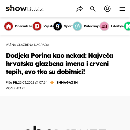
Dnevnik.hr
Vijesti
Sport
Putovanja
Lifestyle
VAŽNA GLAZBENA NAGRADA
Dodjela Porina kao nekad: Najveća
hrvatska glazbena imena i crveni
tepih, evo tko su dobitnici!
Piše
PR
,
25.03.2022 @ 07:34
INMAGAZIN
KOMENTARI
OMOGUĆI OBAVIJESTI