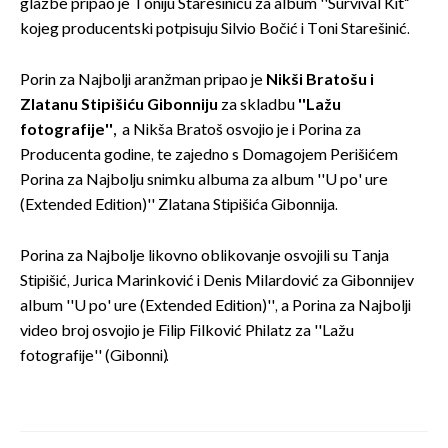
glazbe pripao je Toniju Starešiniću za album ''Survival Kit“
kojeg producentski potpisuju Silvio Bočić i Toni Starešinić.
Porin za Najbolji aranžman pripao je
Nikši Bratošu i
Zlatanu Stipišiću
Gibonniju
za skladbu
''Lažu
fotografije'',
a Nikša Bratoš osvojio je i Porina za
Producenta godine, te zajedno s Domagojem Perišićem
Porina za Najbolju snimku albuma za album ''U po' ure
(Extended Edition)'' Zlatana Stipišića Gibonnija.
Porina za Najbolje likovno oblikovanje osvojili su Tanja
Stipišić, Jurica Marinković i Denis Milardović za Gibonnijev
album ''U po' ure (Extended Edition)'', a Porina za Najbolji
video broj osvojio je Filip Filković Philatz za ''Lažu
fotografije'' (Gibonni).