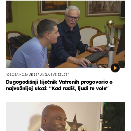
"OSOBA KOJA JE ISPUNILA SVE ŽELJE"
Dugogodišnji liječnik Vatrenih progovorio o
najvažnijoj ulozi: "Kad radiš, ljudi te vole"