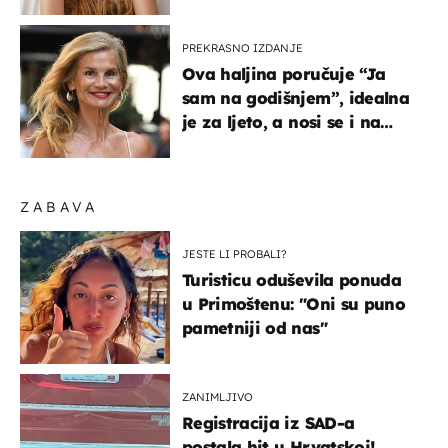
na ovaj način
PREKRASNO IZDANJE
Ova haljina poručuje “Ja
sam na godišnjem”, idealna
je za ljeto, a nosi se i na
zagrebačkoj špici
ZABAVA
JESTE LI PROBALI?
Turisticu oduševila ponuda
u Primoštenu: "Oni su puno
pametniji od nas"
ZANIMLJIVO
Registracija iz SAD-a
postala hit u Hrvatskoj!