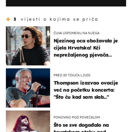
3
vijesti o kojima se priča
ČUVA USPOMENU NA NJEGA
Njezinog oca obožavala je
cijela Hrvatska! Kći
neprežaljenog pjevača
projurila špicom na dva
kotača
PRED 20 TISUĆA LJUDI
Thompson izazvao ovacije
već na početku koncerta:
"Što ću kad sam slab..."
PONOVNO POD POVEĆALOM
Što se sve događalo na
hrvatskom otoku pod