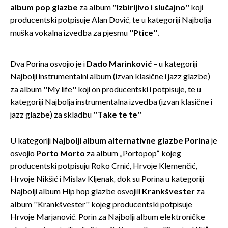
album pop glazbe
za album
''Izbirljivo i slučajno''
koji
producentski potpisuje Alan Dović, te u kategoriji Najbolja
muška vokalna izvedba za pjesmu
''Ptice''.
Dva Porina osvojio je i
Dado Marinković
– u kategoriji
Najbolji instrumentalni album (izvan klasične i jazz glazbe)
za album ''My life'' koji on producentski i potpisuje, te u
kategoriji Najbolja instrumentalna izvedba (izvan klasične i
jazz glazbe) za skladbu
''Take te te''
U kategoriji
Najbolji album alternativne glazbe Porina
je
osvojio
Porto Morto
za album „Portopop“ kojeg
producentski potpisuju Roko Crnić, Hrvoje Klemenčić,
Hrvoje Nikšić i Mislav Kljenak, dok su Porina u kategoriji
Najbolji album Hip hop glazbe osvojili
Krankšvester
za
album ''Krankšvester'' kojeg producentski potpisuje
Hrvoje Marjanović. Porin za Najbolji album elektroničke