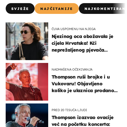
SVJEŽE
NAJČITANIJE
NAJKOMENTIRAN
ČUVA USPOMENU NA NJEGA
Njezinog oca obožavala je
cijela Hrvatska! Kći
neprežaljenog pjevača
projurila špicom na dva
kotača
NADMAŠENA OČEKIVANJA
Thompson ruši brojke i u
Vukovaru! Objavljeno
koliko je ulaznica prodano
u kratkom vremenu
PRED 20 TISUĆA LJUDI
Thompson izazvao ovacije
već na početku koncerta: