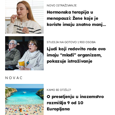
NOVO ISTRAŽIVANJE
Hormonska terapija u
menopauzi: Žene koje je
koriste imaju znatno manji
rizik od ovoga
STUDIJA NA GOTOVO 1.900 OSOBA
Ljudi koji redovito rade ovo
imaju “mlađi” organizam,
pokazuje istraživanje
NOVAC
KAMO BI OTIŠLI?
O preseljenju u inozemstvo
razmišlja 9 od 10
Europljana