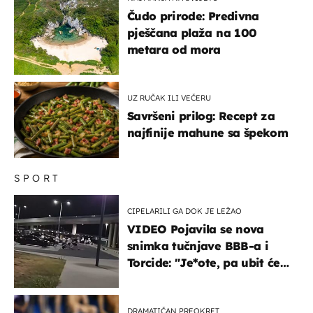
Čudo prirode: Predivna
pješčana plaža na 100
metara od mora
UZ RUČAK ILI VEČERU
Savršeni prilog: Recept za
najfinije mahune sa špekom
SPORT
CIPELARILI GA DOK JE LEŽAO
VIDEO Pojavila se nova
snimka tučnjave BBB-a i
Torcide: "Je*ote, pa ubit će
ga!"
DRAMATIČAN PREOKRET