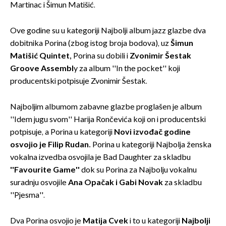
Martinac i Šimun Matišić.
Ove godine su u kategoriji Najbolji album jazz glazbe dva
dobitnika Porina (zbog istog broja bodova), uz
Šimun
Matišić Quintet,
Porina su dobili i
Zvonimir Šestak
Groove Assembl
y za album ''In the pocket'' koji
producentski potpisuje Zvonimir Šestak.
Najboljim albumom zabavne glazbe proglašen je album
''Idem jugu svom'' Harija Rončevića koji on i producentski
potpisuje, a Porina u kategoriji
Novi izvođač godine
osvojio je Filip Rudan.
Porina u kategoriji Najbolja ženska
vokalna izvedba osvojila je Bad Daughter za skladbu
''Favourite Game''
dok su Porina za Najbolju vokalnu
suradnju osvojile
Ana Opačak i Gabi Novak
za skladbu
''Pjesma''.
Dva Porina osvojio je
Matija Cvek
i to u kategoriji
Najbolji