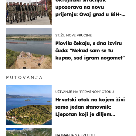
upozorava na novu
prijetnju: Ovaj grad u BiH-u
bi mogao biti žarište
STIŽU NOVE VRUĆINE
Plovila čekaju, s dna izviru
čuda: "Nekad sam se tu
kupao, sad igram nogomet"
PUTOVANJA
UŽIVANJE NA "PRIVATNOM" OTOKU
Hrvatski otok na kojem živi
samo jedan stanovnik:
Ljepotan koji je diljem
svijeta poznat po svojem
"bijelom zlatu"
NAJMANJA NA SVIJETU