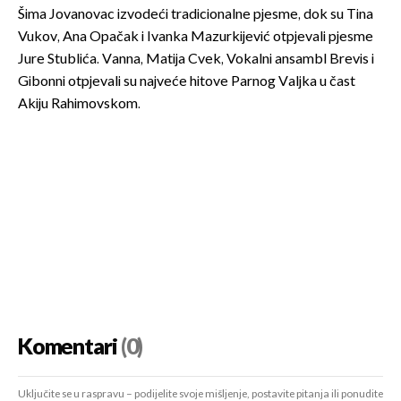
Šima Jovanovac izvodeći tradicionalne pjesme, dok su Tina
Vukov, Ana Opačak i Ivanka Mazurkijević otpjevali pjesme
Jure Stublića. Vanna, Matija Cvek, Vokalni ansambl Brevis i
Gibonni otpjevali su najveće hitove Parnog Valjka u čast
Akiju Rahimovskom.
Komentari
(0)
Uključite se u raspravu – podijelite svoje mišljenje, postavite pitanja ili ponudite