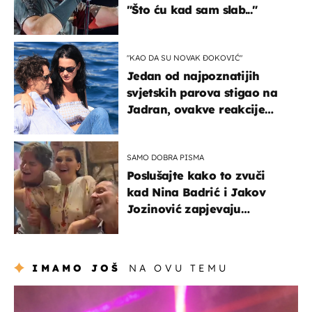
"Što ću kad sam slab..."
"KAO DA SU NOVAK ĐOKOVIĆ"
Jedan od najpoznatijih
svjetskih parova stigao na
Jadran, ovakve reakcije
vjerojatno nisu očekivali
SAMO DOBRA PISMA
Poslušajte kako to zvuči
kad Nina Badrić i Jakov
Jozinović zapjevaju
Oliverov hit!
IMAMO JOŠ
NA OVU TEMU
kultura & zabava