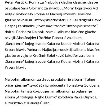
Petar Pustički. Porina za Najbolju skladbu klasične glazbe
osvojila je Sara Glojnarić za skladbu „Mora“ koju izvodi Vid
Veljak, violončelo. Porina za Najbolju izvedbu klasične
glazbe osvojili su Simfonijski orkestar HRT-a i dirigent Pavle
Dešpalj za skladbu „Svetislav Stančić: Simfonijski scherzo“,
dok su Porina za Najbolju snimku albuma klasične glazbe
osvojili Alan Šnajder i Božidar Pandurić za album
„Sanjarenje“ kojeg izvode Katarina Kutnar, violina i Katarina
Krpan, klavir. Porina za Najbolju produkciju albuma klasične
glazbe osvojio je Krešimir Seletković također za album
„Sanjarenje“ kojeg izvode Katarina Kutnar, violina i Katarina
Krpan, klavir.
Najboljim albumom za djecu proglašen je album ''Tatine
priče i pjesme'' izvođača i producenta Tomislava Golubana.
Najboljim tematsko-povijesnim albumom proglašen je
album „Antologija: Rajko Dujmić“ izvođača Rajka Dujmića,
autor izdanja: Klaudija Čular.