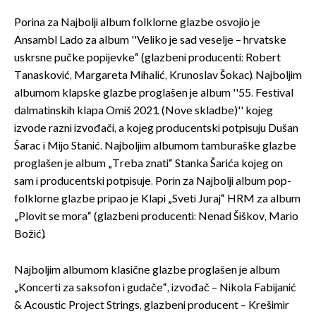
Porina za Najbolji album folklorne glazbe osvojio je
Ansambl Lado za album ''Veliko je sad veselje – hrvatske
uskrsne pučke popijevke“ (glazbeni producenti: Robert
Tanasković, Margareta Mihalić, Krunoslav Šokac). Najboljim
albumom klapske glazbe proglašen je album ''55. Festival
dalmatinskih klapa Omiš 2021. (Nove skladbe)'' kojeg
izvode razni izvođači, a kojeg producentski potpisuju Dušan
Šarac i Mijo Stanić. Najboljim albumom tamburaške glazbe
proglašen je album „Treba znati“ Stanka Šarića kojeg on
sam i producentski potpisuje. Porin za Najbolji album pop-
folklorne glazbe pripao je Klapi „Sveti Juraj“ HRM za album
„Plovit se mora“ (glazbeni producenti: Nenad Šiškov, Mario
Božić).
Najboljim albumom klasične glazbe proglašen je album
„Koncerti za saksofon i gudače“, izvođač – Nikola Fabijanić
& Acoustic Project Strings, glazbeni producent – Krešimir