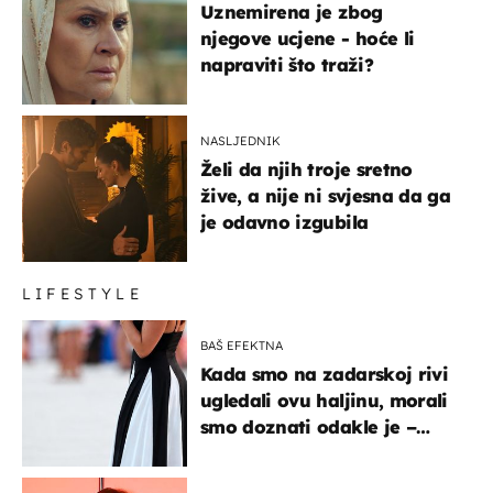
Uznemirena je zbog
njegove ucjene - hoće li
napraviti što traži?
NASLJEDNIK
Želi da njih troje sretno
žive, a nije ni svjesna da ga
je odavno izgubila
LIFESTYLE
BAŠ EFEKTNA
Kada smo na zadarskoj rivi
ugledali ovu haljinu, morali
smo doznati odakle je –
košta samo 18 eura