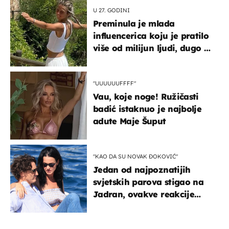
U 27. GODINI
Preminula je mlada
influencerica koju je pratilo
više od milijun ljudi, dugo se
borila s opakom bolešću
"UUUUUUFFFF"
Vau, koje noge! Ružičasti
badić istaknuo je najbolje
adute Maje Šuput
"KAO DA SU NOVAK ĐOKOVIĆ"
Jedan od najpoznatijih
svjetskih parova stigao na
Jadran, ovakve reakcije
vjerojatno nisu očekivali