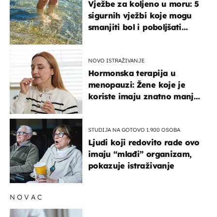
Vježbe za koljeno u moru: 5
sigurnih vježbi koje mogu
smanjiti bol i poboljšati
pokretljivost
NOVO ISTRAŽIVANJE
Hormonska terapija u
menopauzi: Žene koje je
koriste imaju znatno manji
rizik od ovoga
STUDIJA NA GOTOVO 1.900 OSOBA
Ljudi koji redovito rade ovo
imaju “mlađi” organizam,
pokazuje istraživanje
NOVAC