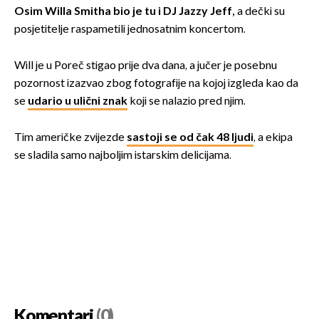
Osim Willa Smitha bio je tu i DJ Jazzy Jeff,
a dečki su
posjetitelje raspametili jednosatnim koncertom.
Will je u Poreč stigao prije dva dana, a jučer je posebnu
pozornost izazvao zbog fotografije na kojoj izgleda kao da
se
udario u ulični znak
koji se nalazio pred njim.
Tim američke zvijezde
sastoji se od čak 48 ljudi
, a ekipa
se sladila samo najboljim istarskim delicijama.
Komentari
(0)