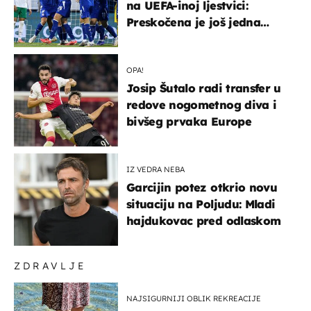
na UEFA-inoj ljestvici:
Preskočena je još jedna
država
OPA!
Josip Šutalo radi transfer u
redove nogometnog diva i
bivšeg prvaka Europe
IZ VEDRA NEBA
Garcijin potez otkrio novu
situaciju na Poljudu: Mladi
hajdukovac pred odlaskom
ZDRAVLJE
NAJSIGURNIJI OBLIK REKREACIJE