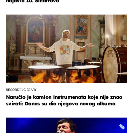
najavio 10. Sinatrovo
RECORDING DIARY
Naručio je kamion instrumenata koje nije znao
svirati: Danas su dio njegova novog albuma