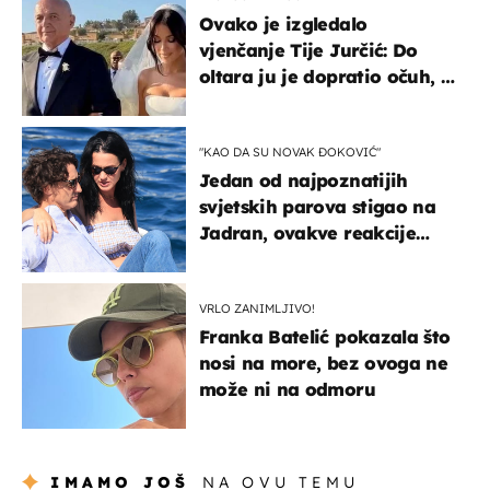
Ovako je izgledalo
vjenčanje Tije Jurčić: Do
oltara ju je dopratio očuh, a
slavilo se uz Olivera i Rozgu
"KAO DA SU NOVAK ĐOKOVIĆ"
Jedan od najpoznatijih
svjetskih parova stigao na
Jadran, ovakve reakcije
vjerojatno nisu očekivali
VRLO ZANIMLJIVO!
Franka Batelić pokazala što
nosi na more, bez ovoga ne
može ni na odmoru
IMAMO JOŠ
NA OVU TEMU