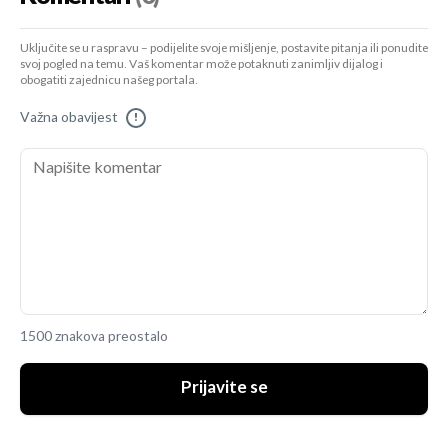
Uključite se u raspravu – podijelite svoje mišljenje, postavite pitanja ili ponudite
svoj pogled na temu. Vaš komentar može potaknuti zanimljiv dijalog i
obogatiti zajednicu našeg portala.
Važna obavijest
!
1500 znakova preostalo
Prijavite se