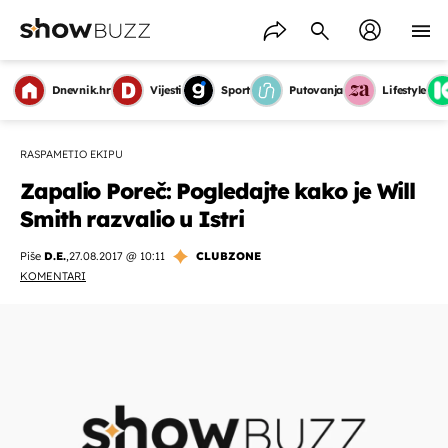
Dnevnik.hr
Vijesti
Sport
Putovanja
Lifestyle
RASPAMETIO EKIPU
Zapalio Poreč: Pogledajte kako je Will
Smith razvalio u Istri
Piše
D.E.
,
27.08.2017 @ 10:11
CLUBZONE
KOMENTARI
OMOGUĆI OBAVIJESTI