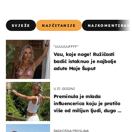
SVJEŽE
NAJČITANIJE
NAJKOMENTIRAN
"UUUUUUFFFF"
Vau, koje noge! Ružičasti
badić istaknuo je najbolje
adute Maje Šuput
U 27. GODINI
Preminula je mlada
influencerica koju je pratilo
više od milijun ljudi, dugo se
borila s opakom bolešću
RASKOŠNA PROSLAVA