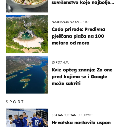
savršenstvo koje najbolje
paše uz pečeno meso
NAJMANJA NA SVIJETU
Čudo prirode: Predivna
pješčana plaža na 100
metara od mora
15 PITANJA
Kviz općeg znanja: Za one
pred kojima se i Google
može sakriti
SPORT
SJAJAN TJEDAN U EUROPI
Hrvatska nastavila uspon