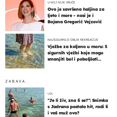
U NOJ NIJE VRUĆE
Ovo je savršena haljina za
ljeto i more - nosi je i
Bojana Gregorić Vejzović
NAJSIGURNIJI OBLIK REKREACIJE
Vježbe za koljeno u moru: 5
sigurnih vježbi koje mogu
smanjiti bol i poboljšati
pokretljivost
ZABAVA
LOL
"Je li živ, zna li se?": Snimka
s Jadrana postala hit, radi li
i vaš muž ovo?