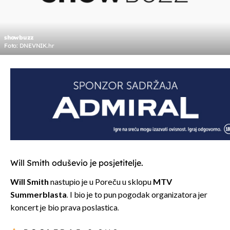
showbuzz
Foto: DNEVNIK.hr
Will Smith oduševio je posjetitelje.
Will Smith
nastupio je u Poreču u sklopu
MTV
Summerblasta
. I bio je to pun pogodak organizatora jer
koncert je bio prava poslastica.