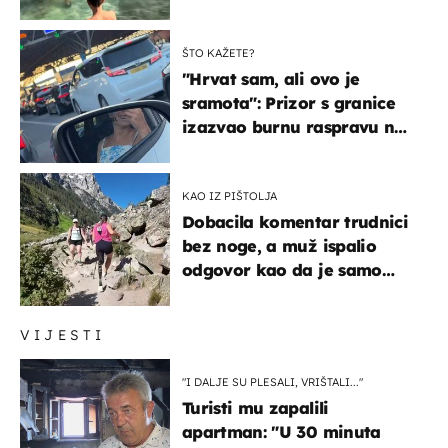
ŠTO KAŽETE?
"Hrvat sam, ali ovo je
sramota": Prizor s granice
izazvao burnu raspravu na
društvenim mrežama
KAO IZ PIŠTOLJA
Dobacila komentar trudnici
bez noge, a muž ispalio
odgovor kao da je samo
čekao…
VIJESTI
"I DALJE SU PLESALI, VRIŠTALI..."
Turisti mu zapalili
apartman: "U 30 minuta