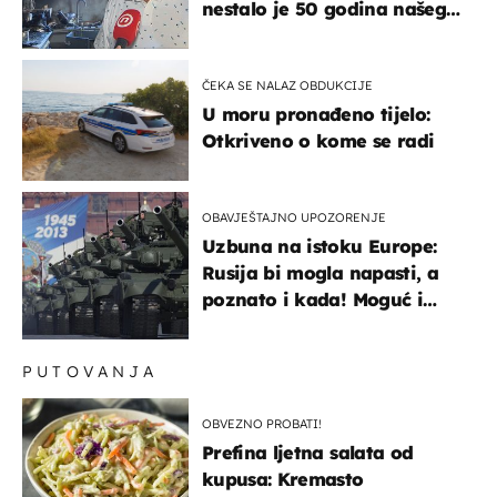
nestalo je 50 godina našeg
života, supruga i ja ne
možemo oka sklopiti"
ČEKA SE NALAZ OBDUKCIJE
U moru pronađeno tijelo:
Otkriveno o kome se radi
OBAVJEŠTAJNO UPOZORENJE
Uzbuna na istoku Europe:
Rusija bi mogla napasti, a
poznato i kada! Moguć i
kopneni upad u članicu
NATO-a
PUTOVANJA
OBVEZNO PROBATI!
Prefina ljetna salata od
kupusa: Kremasto