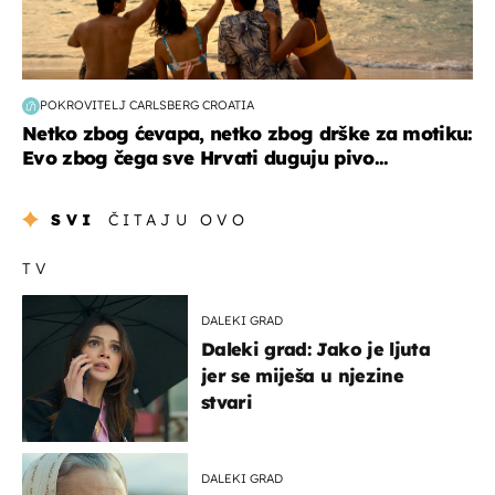
POKROVITELJ CARLSBERG CROATIA
Netko zbog ćevapa, netko zbog drške za motiku:
Evo zbog čega sve Hrvati duguju pivo...
SVI
ČITAJU OVO
TV
DALEKI GRAD
Daleki grad: Jako je ljuta
jer se miješa u njezine
stvari
DALEKI GRAD