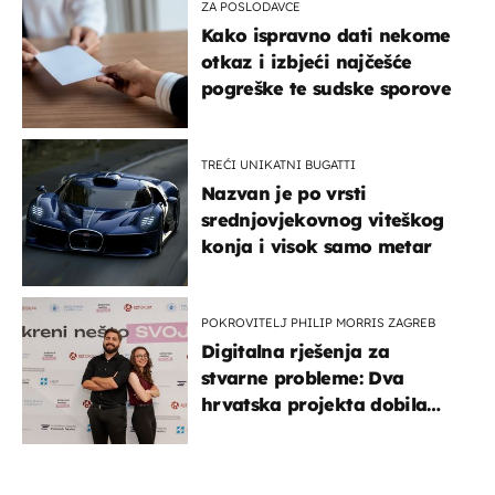
ZA POSLODAVCE
Kako ispravno dati nekome
otkaz i izbjeći najčešće
pogreške te sudske sporove
TREĆI UNIKATNI BUGATTI
Nazvan je po vrsti
srednjovjekovnog viteškog
konja i visok samo metar
POKROVITELJ PHILIP MORRIS ZAGREB
Digitalna rješenja za
stvarne probleme: Dva
hrvatska projekta dobila
potporu za razvoj