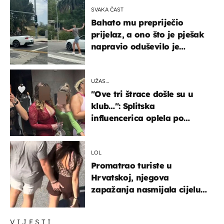
SVAKA ČAST
Bahato mu prepriječio
prijelaz, a ono što je pješak
napravio oduševilo je
društvene mreže
UŽAS…
"Ove tri štrace došle su u
klub…": Splitska
influencerica oplela po
ženama zbog užasnog
ponašanja
LOL
Promatrao turiste u
Hrvatskoj, njegova
zapažanja nasmijala cijelu
regiju
VIJESTI