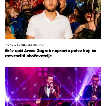
"ROKOVI SU BILI EKSTREMNI"
Grše uoči Arene Zagreb napravio potez koji će
razveseliti obožavatelje