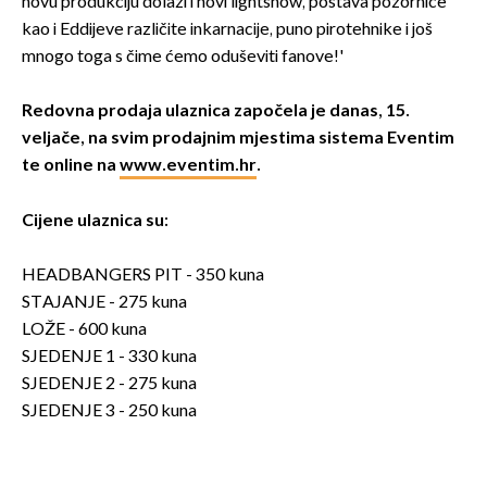
novu produkciju dolazi i novi lightshow, postava pozornice
kao i Eddijeve različite inkarnacije, puno pirotehnike i još
mnogo toga s čime ćemo oduševiti fanove!'
Redovna prodaja ulaznica započela je danas, 15.
veljače, na svim prodajnim mjestima sistema Eventim
te online na
www.eventim.hr
.
Cijene ulaznica su:
HEADBANGERS PIT - 350 kuna
STAJANJE - 275 kuna
LOŽE - 600 kuna
SJEDENJE 1 - 330 kuna
SJEDENJE 2 - 275 kuna
SJEDENJE 3 - 250 kuna