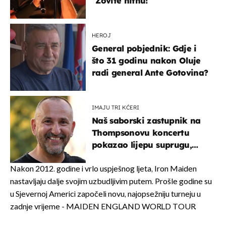
"Zovite hitnu!"
HEROJ
General pobjednik: Gdje i
što 31 godinu nakon Oluje
radi general Ante Gotovina?
IMAJU TRI KĆERI
Naš saborski zastupnik na
Thompsonovu koncertu
pokazao lijepu suprugu,
koja godinama izbjegava
javnost
Nakon 2012. godine i vrlo uspješnog ljeta, Iron Maiden
nastavljaju dalje svojim uzbudljivim putem. Prošle godine su
u Sjevernoj Americi započeli novu, najopsežniju turneju u
zadnje vrijeme - MAIDEN ENGLAND WORLD TOUR.