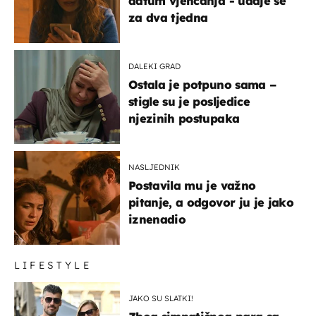
datum vjenčanja - udaje se
za dva tjedna
DALEKI GRAD
Ostala je potpuno sama –
stigle su je posljedice
njezinih postupaka
NASLJEDNIK
Postavila mu je važno
pitanje, a odgovor ju je jako
iznenadio
LIFESTYLE
JAKO SU SLATKI!