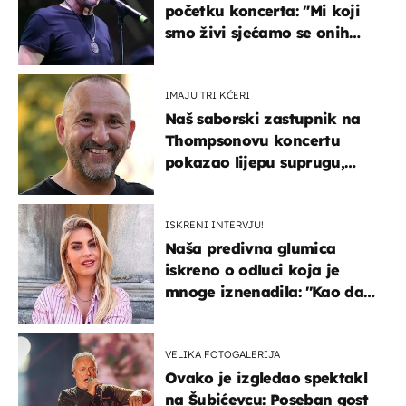
početku koncerta: "Mi koji
smo živi sjećamo se onih
koji nisu..."
IMAJU TRI KĆERI
Naš saborski zastupnik na
Thompsonovu koncertu
pokazao lijepu suprugu,
koja godinama izbjegava
javnost
ISKRENI INTERVJU!
Naša predivna glumica
iskreno o odluci koja je
mnoge iznenadila: ''Kao da
mi je veliki teret pao s leđa''
VELIKA FOTOGALERIJA
Ovako je izgledao spektakl
na Šubićevcu: Poseban gost