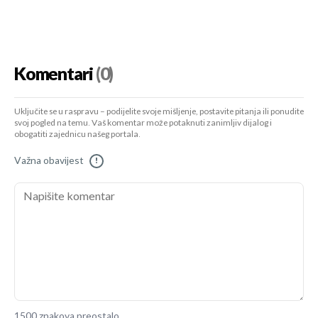
Komentari
(0)
Uključite se u raspravu – podijelite svoje mišljenje, postavite pitanja ili ponudite
svoj pogled na temu. Vaš komentar može potaknuti zanimljiv dijalog i
obogatiti zajednicu našeg portala.
Važna obavijest
!
1500 znakova preostalo