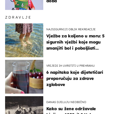
doba
ZDRAVLJE
NAJSIGURNIJI OBLIK REKREACIJE
Vježbe za koljeno u moru: 5
sigurnih vježbi koje mogu
smanjiti bol i poboljšati
pokretljivost
VRIJEDI IH UVRSTITI U PREHRANU
6 napitaka koje dijetetičari
preporučuju za zdrave
zglobove
DANAS DJELUJU NEOBIČNO
Kako su žene održavale