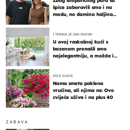
Zbog simpatičnog para sa
špice zaboravili smo i na
modu, no damina haljina
itekako nas se dojmila
I TERASA JE SAN SNOVA!
U ovoj raskošnoj kući s
bazenom pronašli smo
najelegantniju, a možda i
najljepšu bijelu kuhinju
VOLE SUNCE
Nama smeta paklena
vrućina, ali njima ne: Ovo
cvijeće uživa i na plus 40
ZABAVA