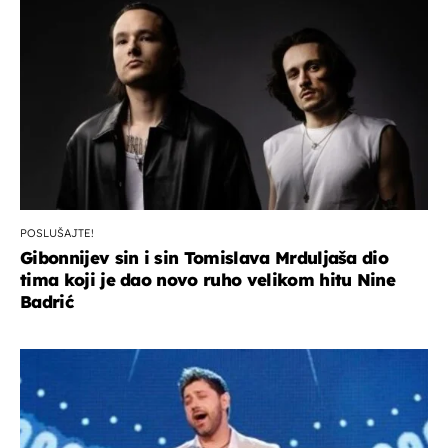
POSLUŠAJTE!
Gibonnijev sin i sin Tomislava Mrduljaša dio
tima koji je dao novo ruho velikom hitu Nine
Badrić