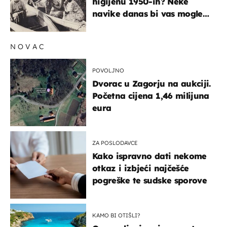
higijenu 1950-ih? Neke
navike danas bi vas mogle
iznenaditi
NOVAC
POVOLJNO
Dvorac u Zagorju na aukciji.
Početna cijena 1,46 milijuna
eura
ZA POSLODAVCE
Kako ispravno dati nekome
otkaz i izbjeći najčešće
pogreške te sudske sporove
KAMO BI OTIŠLI?