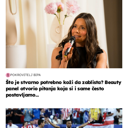
POKROVITELJ BIPA
Što je stvarno potrebno koži da zablista? Beauty
panel otvorio pitanja koja si i same često
postavljamo...
svjetsko prvenstvo 2026