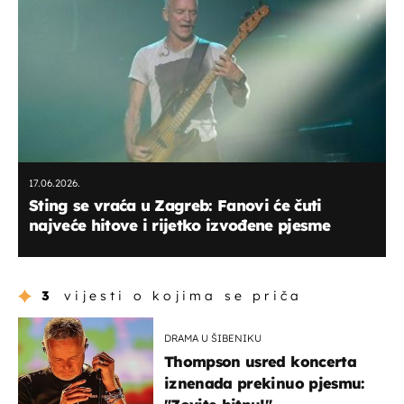
17.06.2026.
Sting se vraća u Zagreb: Fanovi će čuti
najveće hitove i rijetko izvođene pjesme
3
vijesti o kojima se priča
DRAMA U ŠIBENIKU
Thompson usred koncerta
iznenada prekinuo pjesmu: