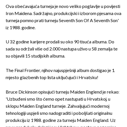
Ova obećavajuća turneja je novo veliko poglavlje u povijesti
Iron Maidena. Sadržajno, produkcijski i izborom pjesama ova
turneja pomno prati turneju Seventh Son Of A Seventh Son'
iz 1988. godine.
U 32 godine karijere prodali su oko 90 tisuća albuma. Do
sada su održali više od 2.000 nastupa uživo u 58 zemalja te
su objavili 15 studijskih albuma.
The Final Frontier, njihov najuspješniji album dostigao je 1.
mjesto glazbenih top lista uključujući i Hrvatsku!
Bruce Dickinson opisujući turneju Maiden Englend je rekao:
'Uzbuđeni smo što ćemo opet nastupati u Hrvatskoj, u
sklopu Maiden England turneje. Zahvaljujući modernoj
tehnologiji uspjeli smo nadograditi i poboljšati originalnu
produkciju iz 1988. godine za turneju Maiden England. Uz