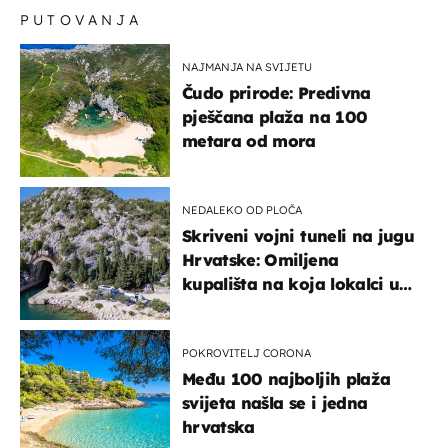
PUTOVANJA
NAJMANJA NA SVIJETU
Čudo prirode: Predivna
pješčana plaža na 100
metara od mora
NEDALEKO OD PLOČA
Skriveni vojni tuneli na jugu
Hrvatske: Omiljena
kupališta na koja lokalci u
miru dolaze roniti i skakati
u more
POKROVITELJ CORONA
Među 100 najboljih plaža
svijeta našla se i jedna
hrvatska