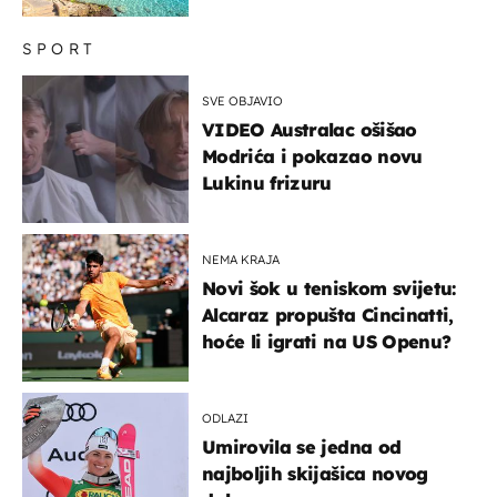
SPORT
SVE OBJAVIO
VIDEO Australac ošišao
Modrića i pokazao novu
Lukinu frizuru
NEMA KRAJA
Novi šok u teniskom svijetu:
Alcaraz propušta Cincinatti,
hoće li igrati na US Openu?
ODLAZI
Umirovila se jedna od
najboljih skijašica novog