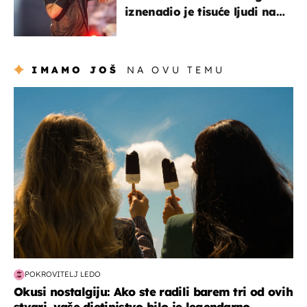
iznenadio je tisuće ljudi na
Thompsonovu koncertu
IMAMO JOŠ
NA OVU TEMU
zdravlje & prehrana
POKROVITELJ LEDO
Okusi nostalgiju: Ako ste radili barem tri od ovih
stvari, vaše djetinjstvo bilo je legendarno...