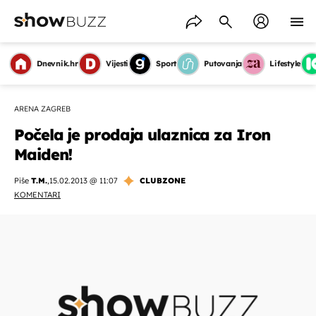
Dnevnik.hr
Vijesti
Sport
Putovanja
Lifestyle
ARENA ZAGREB
Počela je prodaja ulaznica za Iron
Maiden!
Piše
T.M.
,
15.02.2013 @ 11:07
CLUBZONE
KOMENTARI
OMOGUĆI OBAVIJESTI