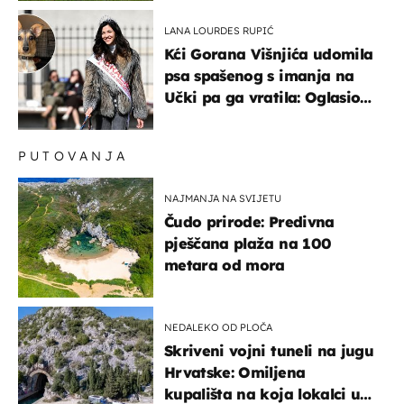
LANA LOURDES RUPIĆ
Kći Gorana Višnjića udomila
psa spašenog s imanja na
Učki pa ga vratila: Oglasio
se azil, majka odgovorila na
kritike
PUTOVANJA
NAJMANJA NA SVIJETU
Čudo prirode: Predivna
pješčana plaža na 100
metara od mora
NEDALEKO OD PLOČA
Skriveni vojni tuneli na jugu
Hrvatske: Omiljena
kupališta na koja lokalci u