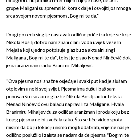
mnogobrojnu publiku i eter diljem Lijepe naše, dečki iz
grupe Maligani su spremni ići korak dalje i osvojiti još mnoga
srca svojom novom pjesmom „Bog mi te da.“
Drugi po redu singl je nastavak odlične priče iza koje se krije
Nikola Bosilj, dobro nam znani član i vođa uvijek veselih
Mejaša koji ujedno potpisuje glazbu za aktualni singl
Maligana „Bog mi te da“, tekst je pisao Nenad Ninčević dok
je na aranžmanu radio Branimir Mihaljević.
"Ova pjesma nosi snažne osjećaje i svaki put kad je slušam
otplovim u neki svoj svijet. Pjesma ima dušu i baš sam
ponosan što su autor glazbe Nikola Bosilj i autor teksta
Nenad Ninčević ovu baladu napravili za Maligane. Hvala
Branimiru Mihaljeviću za odličan aranžman i produkciju bez
kojeg pjesma ne bi zvučala tako. Što se tiče video spota
mislim da bolju lokaciju nismo mogli odabrati, vrijeme nas je
odlično poslužilo i zaista se nadam da će pjesma "Bog mi te