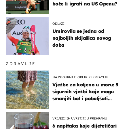
hoće li igrati na US Openu?
ODLAZI
Umirovila se jedna od
najboljih skijašica novog
doba
ZDRAVLJE
NAJSIGURNIJI OBLIK REKREACIJE
Vježbe za koljeno u moru: 5
sigurnih vježbi koje mogu
smanjiti bol i poboljšati
pokretljivost
VRIJEDI IH UVRSTITI U PREHRANU
6 napitaka koje dijetetičari