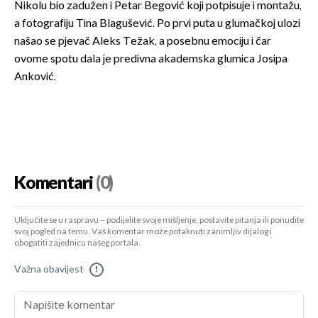
Nikolu bio zadužen i Petar Begović koji potpisuje i montažu,
a fotografiju Tina Blagušević. Po prvi puta u glumačkoj ulozi
našao se pjevač Aleks Težak, a posebnu emociju i čar
ovome spotu dala je predivna akademska glumica Josipa
Anković.
Komentari
(0)
Uključite se u raspravu – podijelite svoje mišljenje, postavite pitanja ili ponudite
svoj pogled na temu. Vaš komentar može potaknuti zanimljiv dijalog i
obogatiti zajednicu našeg portala.
Važna obavijest
!