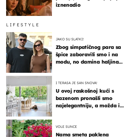
iznenadio
LIFESTYLE
JAKO SU SLATKI!
Zbog simpatičnog para sa
špice zaboravili smo i na
modu, no damina haljina
itekako nas se dojmila
I TERASA JE SAN SNOVA!
U ovoj raskošnoj kući s
bazenom pronašli smo
najelegantniju, a možda i
najljepšu bijelu kuhinju
VOLE SUNCE
Nama smeta paklena