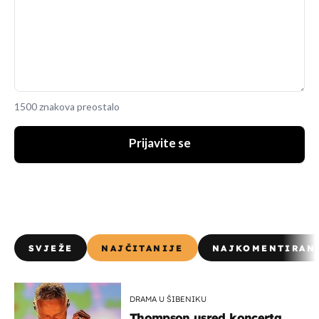
1500 znakova preostalo
Prijavite se
SVJEŽE
NAJČITANIJE
NAJKOMENTIRAN
DRAMA U ŠIBENIKU
Thompson usred koncerta