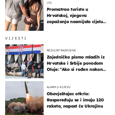
LOL
Promatrao turiste u
Hrvatskoj, njegova
zapažanja nasmijala cijelu
regiju
VIJESTI
REZULTAT RAZMJENE
Zajedničko pismo mladih iz
Hrvatske i Srbije povodom
Oluje: "Ako si rođen nakon
'95..."
ALARM U KIJEVU
Obavještajac otkrio:
Raspoređuju se i imaju 120
raketa, napast će Ukrajinu