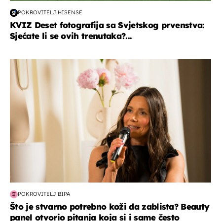
POKROVITELJ HISENSE
KVIZ Deset fotografija sa Svjetskog prvenstva:
Sjećate li se ovih trenutaka?...
moda & ljepota
POKROVITELJ BIPA
Što je stvarno potrebno koži da zablista? Beauty
panel otvorio pitanja koja si i same često