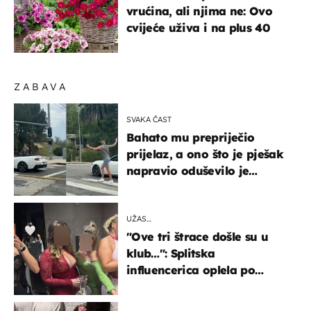
vrućina, ali njima ne: Ovo
cvijeće uživa i na plus 40
ZABAVA
SVAKA ČAST
Bahato mu prepriječio
prijelaz, a ono što je pješak
napravio oduševilo je
društvene mreže
UŽAS…
"Ove tri štrace došle su u
klub…": Splitska
influencerica oplela po
ženama zbog užasnog
ponašanja