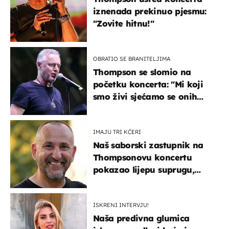
iznenada prekinuo pjesmu:
"Zovite hitnu!"
OBRATIO SE BRANITELJIMA
Thompson se slomio na
početku koncerta: "Mi koji
smo živi sjećamo se onih
koji nisu..."
IMAJU TRI KĆERI
Naš saborski zastupnik na
Thompsonovu koncertu
pokazao lijepu suprugu,
koja godinama izbjegava
javnost
ISKRENI INTERVJU!
Naša predivna glumica