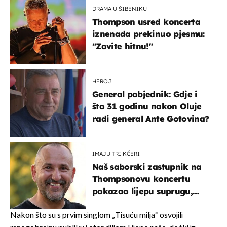
DRAMA U ŠIBENIKU
Thompson usred koncerta
iznenada prekinuo pjesmu:
"Zovite hitnu!"
HEROJ
General pobjednik: Gdje i
što 31 godinu nakon Oluje
radi general Ante Gotovina?
IMAJU TRI KĆERI
Naš saborski zastupnik na
Thompsonovu koncertu
pokazao lijepu suprugu,
koja godinama izbjegava
javnost
Nakon što su s prvim singlom „Tisuću milja“ osvojili