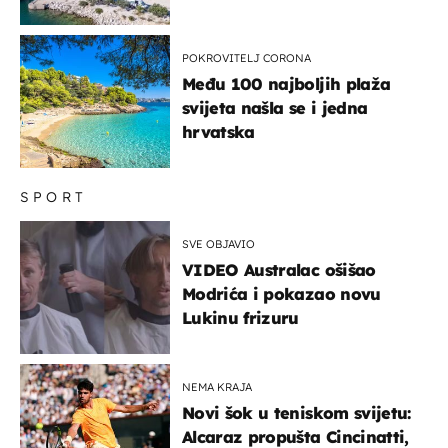
miru dolaze roniti i skakati
u more
POKROVITELJ CORONA
Među 100 najboljih plaža
svijeta našla se i jedna
hrvatska
SPORT
SVE OBJAVIO
VIDEO Australac ošišao
Modrića i pokazao novu
Lukinu frizuru
NEMA KRAJA
Novi šok u teniskom svijetu:
Alcaraz propušta Cincinatti,