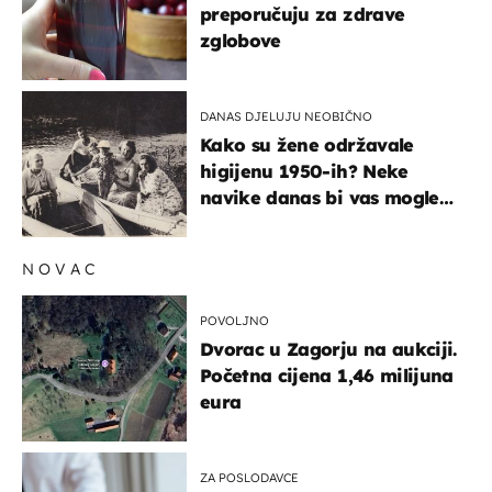
preporučuju za zdrave
zglobove
DANAS DJELUJU NEOBIČNO
Kako su žene održavale
higijenu 1950-ih? Neke
navike danas bi vas mogle
iznenaditi
NOVAC
POVOLJNO
Dvorac u Zagorju na aukciji.
Početna cijena 1,46 milijuna
eura
ZA POSLODAVCE