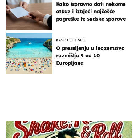
Kako ispravno dati nekome
otkaz i izbjeći najčešće
pogreške te sudske sporove
KAMO BI OTIŠLI?
O preseljenju u inozemstvo
razmišlja 9 od 10
Europljana