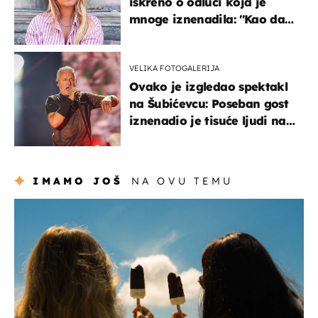
iskreno o odluci koja je
mnoge iznenadila: ''Kao da
mi je veliki teret pao s leđa''
VELIKA FOTOGALERIJA
Ovako je izgledao spektakl
na Šubićevcu: Poseban gost
iznenadio je tisuće ljudi na
Thompsonovu koncertu
IMAMO JOŠ
NA OVU TEMU
zdravlje & prehrana