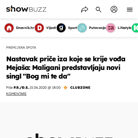
Dnevnik.hr
Vijesti
Sport
Putovanja
Lifestyle
PREMIJERA SPOTA
Nastavak priče iza koje se krije vođa
Mejaša: Maligani predstavljaju novi
singl "Bog mi te da"
Piše
P.R./Đ.S.
,
15.06.2020 @ 18:00
CLUBZONE
KOMENTARI
OMOGUĆI OBAVIJESTI