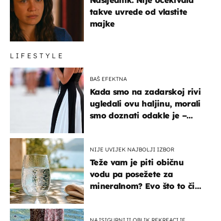
takve uvrede od vlastite
majke
LIFESTYLE
BAŠ EFEKTNA
Kada smo na zadarskoj rivi
ugledali ovu haljinu, morali
smo doznati odakle je –
košta samo 18 eura
NIJE UVIJEK NAJBOLJI IZBOR
Teže vam je piti običnu
vodu pa posežete za
mineralnom? Evo što to čini
organizmu
NAJSIGURNIJI OBLIK REKREACIJE