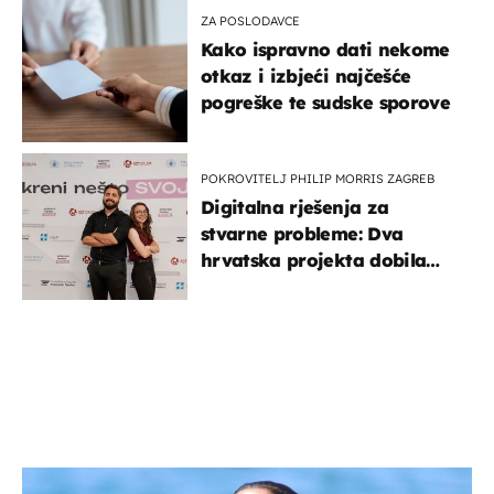
ZA POSLODAVCE
Kako ispravno dati nekome
otkaz i izbjeći najčešće
pogreške te sudske sporove
POKROVITELJ PHILIP MORRIS ZAGREB
Digitalna rješenja za
stvarne probleme: Dva
hrvatska projekta dobila
potporu za razvoj