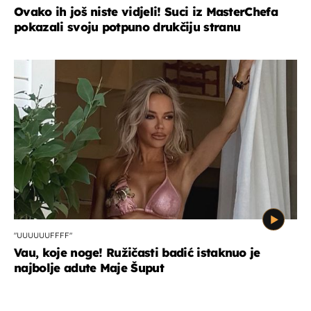
Ovako ih još niste vidjeli! Suci iz MasterChefa
pokazali svoju potpuno drukčiju stranu
"UUUUUUFFFF"
Vau, koje noge! Ružičasti badić istaknuo je
najbolje adute Maje Šuput