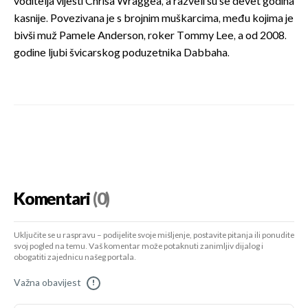
voditelja vijesti Chrisa Wraggea, a razveli su se devet godina
kasnije. Povezivana je s brojnim muškarcima, među kojima je
bivši muž Pamele Anderson, roker Tommy Lee, a od 2008.
godine ljubi švicarskog poduzetnika Dabbaha.
Komentari
(0)
Uključite se u raspravu – podijelite svoje mišljenje, postavite pitanja ili ponudite
svoj pogled na temu. Vaš komentar može potaknuti zanimljiv dijalog i
obogatiti zajednicu našeg portala.
Važna obavijest
!