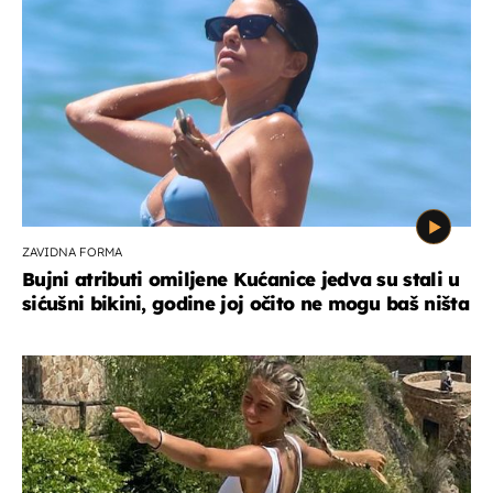
ZAVIDNA FORMA
Bujni atributi omiljene Kućanice jedva su stali u
sićušni bikini, godine joj očito ne mogu baš ništa