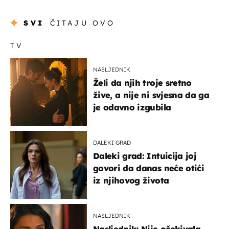
SVI
ČITAJU OVO
TV
NASLJEDNIK
Želi da njih troje sretno
žive, a nije ni svjesna da ga
je odavno izgubila
DALEKI GRAD
Daleki grad: Intuicija joj
govori da danas neće otići
iz njihovog života
NASLJEDNIK
Nasljednik: Nije očekivala