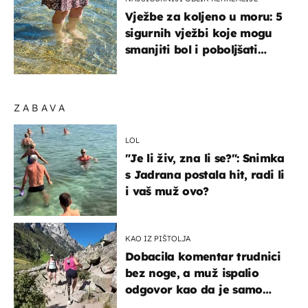
Vježbe za koljeno u moru: 5
sigurnih vježbi koje mogu
smanjiti bol i poboljšati
pokretljivost
ZABAVA
LOL
"Je li živ, zna li se?": Snimka
s Jadrana postala hit, radi li
i vaš muž ovo?
KAO IZ PIŠTOLJA
Dobacila komentar trudnici
bez noge, a muž ispalio
odgovor kao da je samo
čekao…