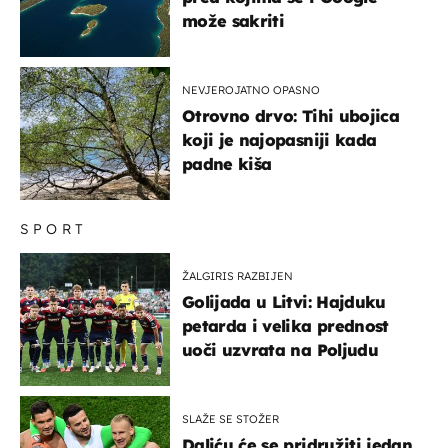
može sakriti
NEVJEROJATNO OPASNO
Otrovno drvo: Tihi ubojica
koji je najopasniji kada
padne kiša
SPORT
ŽALGIRIS RAZBIJEN
Golijada u Litvi: Hajduku
petarda i velika prednost
uoči uzvrata na Poljudu
SLAŽE SE STOŽER
Daliću će se pridružiti jedan