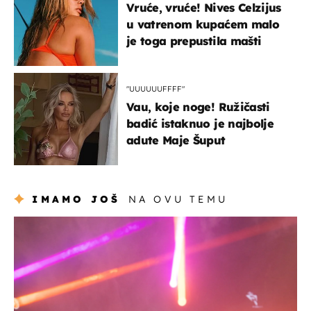
Vruće, vruće! Nives Celzijus
u vatrenom kupaćem malo
je toga prepustila mašti
"UUUUUUFFFF"
Vau, koje noge! Ružičasti
badić istaknuo je najbolje
adute Maje Šuput
IMAMO JOŠ
NA OVU TEMU
kultura & zabava