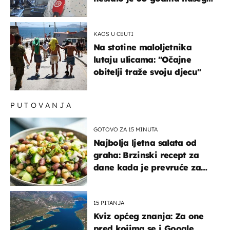
života, supruga i ja ne
možemo oka sklopiti"
KAOS U CEUTI
Na stotine maloljetnika
lutaju ulicama: "Očajne
obitelji traže svoju djecu"
PUTOVANJA
GOTOVO ZA 15 MINUTA
Najbolja ljetna salata od
graha: Brzinski recept za
dane kada je prevruće za
kuhanje
15 PITANJA
Kviz općeg znanja: Za one
pred kojima se i Google