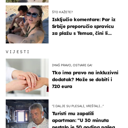
ŠTO KAŽETE?
Isključio komentare: Par iz
Srbije preporučio spravicu
za plažu s Temua, čini li
vam se ovo sigurnim?
VIJESTI
IMAŠ PRAVO, OSTVARI GA!
Tko ima pravo na inkluzivni
dodatak? Može se dobiti i
720 eura
"I DALJE SU PLESALI, VRIŠTALI..."
Turisti mu zapalili
apartman: "U 30 minuta
nestalo je 50 godina našeg