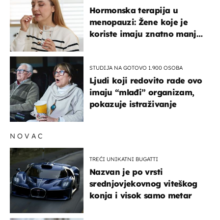
Hormonska terapija u
menopauzi: Žene koje je
koriste imaju znatno manji
rizik od ovoga
STUDIJA NA GOTOVO 1.900 OSOBA
Ljudi koji redovito rade ovo
imaju “mlađi” organizam,
pokazuje istraživanje
NOVAC
TREĆI UNIKATNI BUGATTI
Nazvan je po vrsti
srednjovjekovnog viteškog
konja i visok samo metar