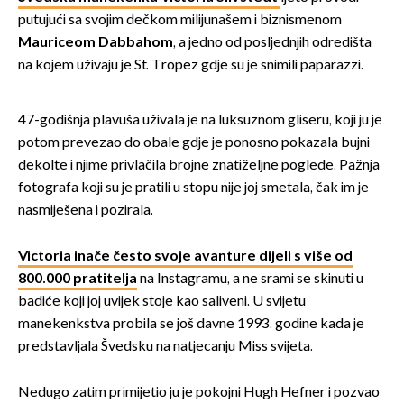
putujući sa svojim dečkom milijunašem i biznismenom
Mauriceom Dabbahom
, a jedno od posljednjih odredišta
na kojem uživaju je St. Tropez gdje su je snimili paparazzi.
47-godišnja plavuša uživala je na luksuznom gliseru, koji ju je
potom prevezao do obale gdje je ponosno pokazala bujni
dekolte i njime privlačila brojne znatiželjne poglede. Pažnja
fotografa koji su je pratili u stopu nije joj smetala, čak im je
nasmiješena i pozirala.
Victoria inače često svoje avanture dijeli s više od
800.000 pratitelja
na Instagramu, a ne srami se skinuti u
badiće koji joj uvijek stoje kao saliveni. U svijetu
manekenkstva probila se još davne 1993. godine kada je
predstavljala Švedsku na natjecanju Miss svijeta.
Nedugo zatim primijetio ju je pokojni Hugh Hefner i pozvao