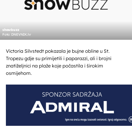
showbuzz
Foto: DNEVNIK.hr
Victoria Silvstedt pokazala je bujne obline u St.
Tropezu gdje su primijetili i paparazzi, ali i brojni
znatiželjnici na plaže koje počastila i širokim
osmijehom.