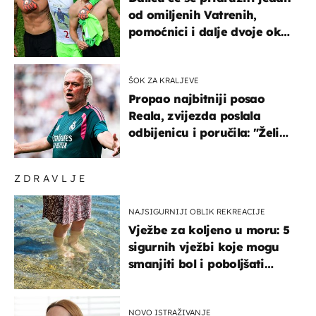
od omiljenih Vatrenih,
pomoćnici i dalje dvoje oko
ponude
ŠOK ZA KRALJEVE
Propao najbitniji posao
Reala, zvijezda poslala
odbijenicu i poručila: "Želim
u Barcelonu"
ZDRAVLJE
NAJSIGURNIJI OBLIK REKREACIJE
Vježbe za koljeno u moru: 5
sigurnih vježbi koje mogu
smanjiti bol i poboljšati
pokretljivost
NOVO ISTRAŽIVANJE