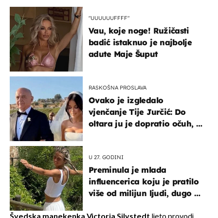
"UUUUUUFFFF"
Vau, koje noge! Ružičasti
badić istaknuo je najbolje
adute Maje Šuput
RASKOŠNA PROSLAVA
Ovako je izgledalo
vjenčanje Tije Jurčić: Do
oltara ju je dopratio očuh, a
slavilo se uz Olivera i Rozgu
U 27. GODINI
Preminula je mlada
influencerica koju je pratilo
više od milijun ljudi, dugo se
borila s opakom bolesti
Švedska manekenka Victoria Silvstedt
ljeto provodi