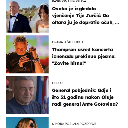
RASKOŠNA PROSLAVA
Ovako je izgledalo
vjenčanje Tije Jurčić: Do
oltara ju je dopratio očuh, a
slavilo se uz Olivera i Rozgu
DRAMA U ŠIBENIKU
Thompson usred koncerta
iznenada prekinuo pjesmu:
"Zovite hitnu!"
HEROJ
General pobjednik: Gdje i
što 31 godinu nakon Oluje
radi general Ante Gotovina?
S MORA POSLALA POZDRAVE