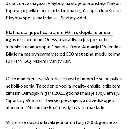
da pozira za magazin Playboy, na što je ona pristala. Nakon
toga se pojavila u brojnim izdanjima tog časopisa kao što su
Playboy specijalna izdanja i Playboy videi.
Platinasta ljepotica krajem 90-ih sklopila je unosni
ugovor
s brendom Guess, a surađivala je s poznatim
modnim kućama poput Chanela, Diora, Armanija i Valentina.
Bila je na naslovnicama više od 500 magazina, među kojima
su FHM, GQ, Maxim i Vanity Fair.
Osim manekenstva Victoria se bavi i glumom te se pojavila u
nekoliko serija. Također je vodila i reality emisije, a tijekom
zimskih Olimpijskih igara 2010. godina imala je svoju emisiju
"Sport by Victoria". Bavi se i pjevanjem, a u Švedskoj je s
albumom "Girl on the Run" dostigla zlatnu nakladu.
Victoria se dosad udavala jednom, u lipnju 2000. godine za