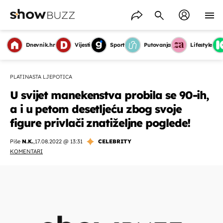
Dnevnik.hr
Vijesti
Sport
Putovanja
Lifestyle
PLATINASTA LJEPOTICA
U svijet manekenstva probila se 90-ih,
a i u petom desetljeću zbog svoje
figure privlači znatiželjne poglede!
Piše
N.K.
,
17.08.2022 @ 13:31
CELEBRITY
KOMENTARI
OMOGUĆI OBAVIJESTI