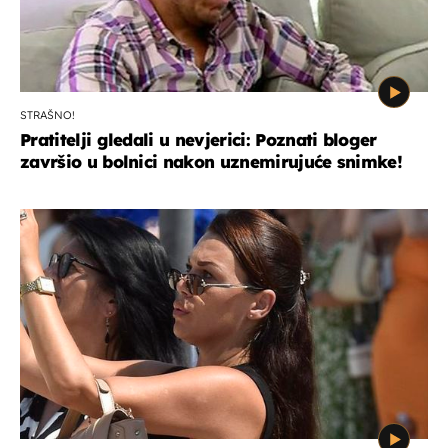
STRAŠNO!
Pratitelji gledali u nevjerici: Poznati bloger
završio u bolnici nakon uznemirujuće snimke!