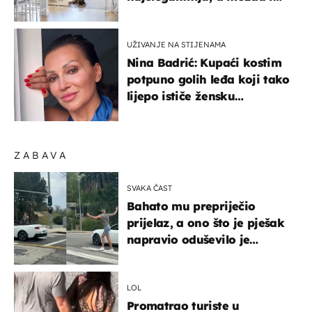
najljepšu bijelu kuhinju
UŽIVANJE NA STIJENAMA
Nina Badrić: Kupaći kostim
potpuno golih leđa koji tako
lijepo ističe žensku
senzualnost
ZABAVA
SVAKA ČAST
Bahato mu prepriječio
prijelaz, a ono što je pješak
napravio oduševilo je
društvene mreže
LOL
Promatrao turiste u