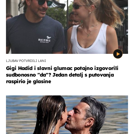
LJUBAV POTVRDILI LANI
Gigi Hadid i slavni glumac potajno izgovorili
sudbonosno "da"? Jedan detalj s putovanja
raspirio je glasine