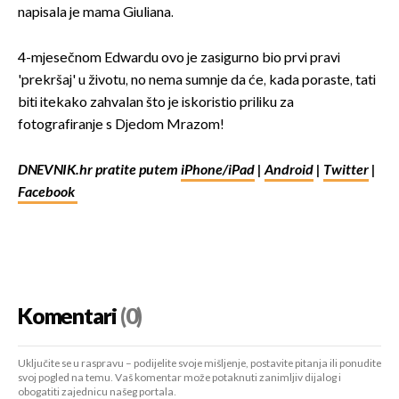
napisala je mama Giuliana.
4-mjesečnom Edwardu ovo je zasigurno bio prvi pravi
'prekršaj' u životu, no nema sumnje da će, kada poraste, tati
biti itekako zahvalan što je iskoristio priliku za
fotografiranje s Djedom Mrazom!
DNEVNIK.hr pratite putem
iPhone/iPad
|
Android
|
Twitter
|
Facebook
Komentari
(0)
Uključite se u raspravu – podijelite svoje mišljenje, postavite pitanja ili ponudite
svoj pogled na temu. Vaš komentar može potaknuti zanimljiv dijalog i
obogatiti zajednicu našeg portala.