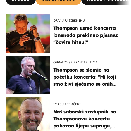
DRAMA U ŠIBENIKU
Thompson usred koncerta
iznenada prekinuo pjesmu:
"Zovite hitnu!"
OBRATIO SE BRANITELJIMA
Thompson se slomio na
početku koncerta: "Mi koji
smo živi sjećamo se onih
koji nisu..."
IMAJU TRI KĆERI
Naš saborski zastupnik na
Thompsonovu koncertu
pokazao lijepu suprugu,