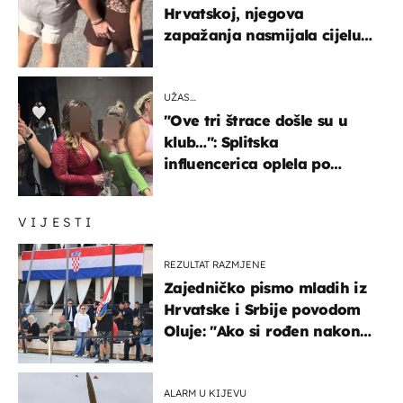
Hrvatskoj, njegova
zapažanja nasmijala cijelu
regiju
UŽAS…
"Ove tri štrace došle su u
klub…": Splitska
influencerica oplela po
ženama zbog užasnog
ponašanja
VIJESTI
REZULTAT RAZMJENE
Zajedničko pismo mladih iz
Hrvatske i Srbije povodom
Oluje: "Ako si rođen nakon
'95..."
ALARM U KIJEVU