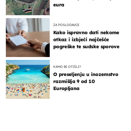
eura
ZA POSLODAVCE
Kako ispravno dati nekome
otkaz i izbjeći najčešće
pogreške te sudske sporove
KAMO BI OTIŠLI?
O preseljenju u inozemstvo
razmišlja 9 od 10
Europljana