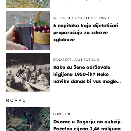
pokretljivost
VRIJEDI IH UVRSTITI U PREHRANU
6 napitaka koje dijetetičari
preporučuju za zdrave
zglobove
DANAS DJELUJU NEOBIČNO
Kako su žene održavale
higijenu 1950-ih? Neke
navike danas bi vas mogle
iznenaditi
NOVAC
POVOLJNO
Dvorac u Zagorju na aukciji.
Početna cijena 1,46 milijuna