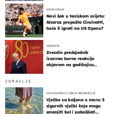
NEMA KRAJA
Novi šok u teniskom svijetu:
Alcaraz propušta Cincinatti,
hoće li igrati na US Openu?
SRAMOTA
Zvezdin predsjednik
izazvao burne reakcije
objavom na godišnjicu
Oluje: Spomenuo Knin i
srpsku zastavu
ZDRAVLJE
NAJSIGURNIJI OBLIK REKREACIJE
Vježbe za koljeno u moru: 5
sigurnih vježbi koje mogu
smanjiti bol i poboljšati