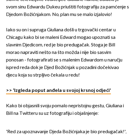
svom sinu Edwardu Dukeu priuštiti fotografiju za pamćenje s
Djedom Božićnjakom. No, plan mu se malo izjalovio!
Iako su on i supruga Giuliana došli u trgovački centar u
Chicagu kako bi se maleni Edward mogao upoznati sa
slavnim Djedicom, red je bio predugačak. Stoga je Bill
morao napraviti nešto na što možda i nije bio sasvim
ponosan - fotografirati se s malenim Edwardom u naručju
ispred reda dok je Djed Božićnjak u pozadini dočekivao
djecu koja su strpljivo čekala u redu!
>> 'Izgleda poput anđela u svojoj krsnoj odjeći'
Kako bi objasnili svoju pomalo nepristojnu gestu, Giuliana i
Bill na Twitteru su uz fotografiju i objašnjenje:
'Red za upoznavanje Djeda Božićnjaka je bio predugačak!',