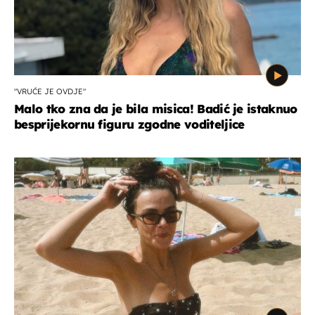
"VRUĆE JE OVDJE"
Malo tko zna da je bila misica! Badić je istaknuo
besprijekornu figuru zgodne voditeljice