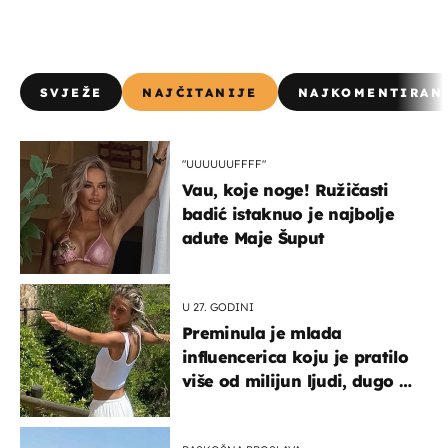
SVJEŽE
NAJČITANIJE
NAJKOMENTIRAN
"UUUUUUFFFF"
Vau, koje noge! Ružičasti
badić istaknuo je najbolje
adute Maje Šuput
U 27. GODINI
Preminula je mlada
influencerica koju je pratilo
više od milijun ljudi, dugo se
borila s opakom bolešću