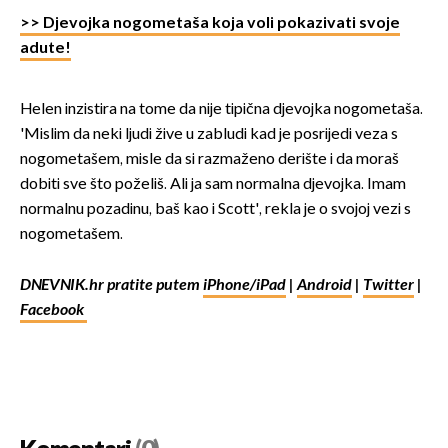
>> Djevojka nogometaša koja voli pokazivati svoje
adute!
Helen inzistira na tome da nije tipična djevojka nogometaša.
'Mislim da neki ljudi žive u zabludi kad je posrijedi veza s
nogometašem, misle da si razmaženo derište i da moraš
dobiti sve što poželiš. Ali ja sam normalna djevojka. Imam
normalnu pozadinu, baš kao i Scott', rekla je o svojoj vezi s
nogometašem.
DNEVNIK.hr pratite putem
iPhone/iPad
|
Android
|
Twitter
|
Facebook