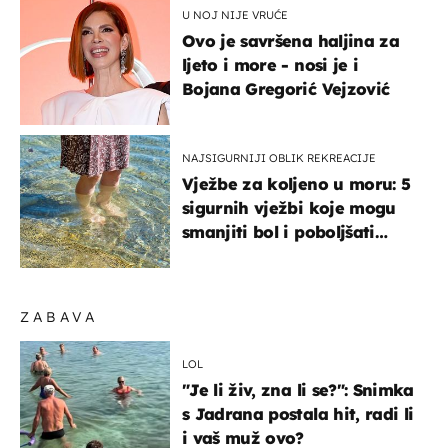
U NOJ NIJE VRUĆE
Ovo je savršena haljina za
ljeto i more - nosi je i
Bojana Gregorić Vejzović
NAJSIGURNIJI OBLIK REKREACIJE
Vježbe za koljeno u moru: 5
sigurnih vježbi koje mogu
smanjiti bol i poboljšati
pokretljivost
ZABAVA
LOL
"Je li živ, zna li se?": Snimka
s Jadrana postala hit, radi li
i vaš muž ovo?