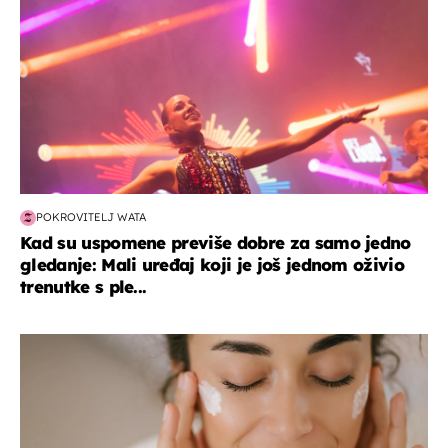
POKROVITELJ WATA
Kad su uspomene previše dobre za samo jedno
gledanje: Mali uređaj koji je još jednom oživio
trenutke s ple...
moda & ljepota