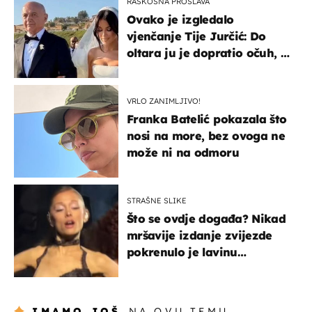
RASKOŠNA PROSLAVA
Ovako je izgledalo
vjenčanje Tije Jurčić: Do
oltara ju je dopratio očuh, a
slavilo se uz Olivera i Rozgu
VRLO ZANIMLJIVO!
Franka Batelić pokazala što
nosi na more, bez ovoga ne
može ni na odmoru
STRAŠNE SLIKE
Što se ovdje događa? Nikad
mršavije izdanje zvijezde
pokrenulo je lavinu
zabrinutih komentara
IMAMO JOŠ
NA OVU TEMU