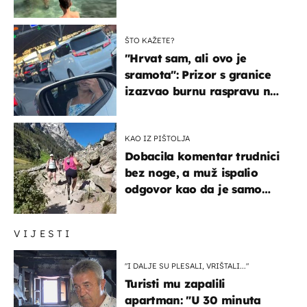
ŠTO KAŽETE?
"Hrvat sam, ali ovo je
sramota": Prizor s granice
izazvao burnu raspravu na
društvenim mrežama
KAO IZ PIŠTOLJA
Dobacila komentar trudnici
bez noge, a muž ispalio
odgovor kao da je samo
čekao…
VIJESTI
"I DALJE SU PLESALI, VRIŠTALI..."
Turisti mu zapalili
apartman: "U 30 minuta