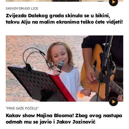
SASVIM DRUGO LICE
Zvijezda Dalekog grada skinula se u bikini,
takvu Alju na malim ekranima teško ćete vidjeti!
"PRVE GAŽE POČELE"
Kakav show Majina Blooma! Zbog ovog nastupa
odmah mu se javio i Jakov Jozinović