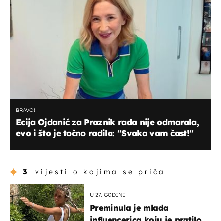
BRAVO!
Ecija Ojdanić za Praznik rada nije odmarala,
evo i što je točno radila: ''Svaka vam čast!''
3
vijesti o kojima se priča
U 27. GODINI
Preminula je mlada
influencerica koju je pratilo