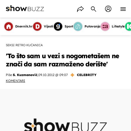
Dnevnik.hr
Vijesti
Sport
Putovanja
Lifestyle
SEKSI RETRO KUĆANICA
'To što sam u vezi s nogometašem ne
znači da sam razmaženo derište'
Piše
S. Kuzmanović
,
09.10.2012 @ 09:07
CELEBRITY
KOMENTARI
OMOGUĆI OBAVIJESTI