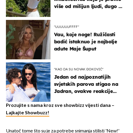
više od milijun ljudi, dugo se
borila s opakom bolešću
"UUUUUUFFFF"
Vau, koje noge! Ružičasti
badić istaknuo je najbolje
adute Maje Šuput
"KAO DA SU NOVAK ĐOKOVIĆ"
Jedan od najpoznatijih
svjetskih parova stigao na
Jadran, ovakve reakcije
vjerojatno nisu očekivali
Prozujite s nama kroz sve showbizz vijesti dana –
Lajkajte Showbuzz!
Unatoč tome što su je za potrebe snimanja stilisti 'New!'