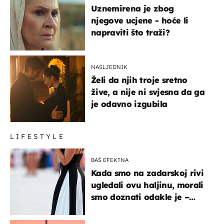
Uznemirena je zbog
njegove ucjene - hoće li
napraviti što traži?
NASLJEDNIK
Želi da njih troje sretno
žive, a nije ni svjesna da ga
je odavno izgubila
LIFESTYLE
BAŠ EFEKTNA
Kada smo na zadarskoj rivi
ugledali ovu haljinu, morali
smo doznati odakle je –
košta samo 18 eura