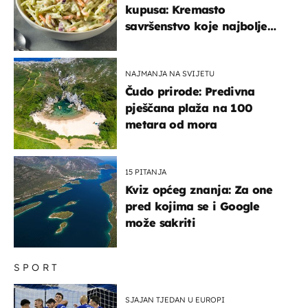
kupusa: Kremasto
savršenstvo koje najbolje
paše uz pečeno meso
NAJMANJA NA SVIJETU
Čudo prirode: Predivna
pješčana plaža na 100
metara od mora
15 PITANJA
Kviz općeg znanja: Za one
pred kojima se i Google
može sakriti
SPORT
SJAJAN TJEDAN U EUROPI