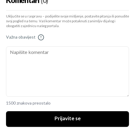
Komentari
(0)
Uključite se u raspravu – podijelite svoje mišljenje, postavite pitanja ili ponudite
svoj pogled na temu. Vaš komentar može potaknuti zanimljiv dijalog i
obogatiti zajednicu našeg portala.
Važna obavijest
!
1500 znakova preostalo
Prijavite se