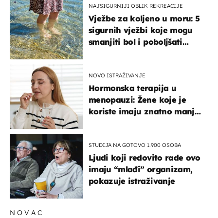
NAJSIGURNIJI OBLIK REKREACIJE
Vježbe za koljeno u moru: 5
sigurnih vježbi koje mogu
smanjiti bol i poboljšati
pokretljivost
NOVO ISTRAŽIVANJE
Hormonska terapija u
menopauzi: Žene koje je
koriste imaju znatno manji
rizik od ovoga
STUDIJA NA GOTOVO 1.900 OSOBA
Ljudi koji redovito rade ovo
imaju “mlađi” organizam,
pokazuje istraživanje
NOVAC