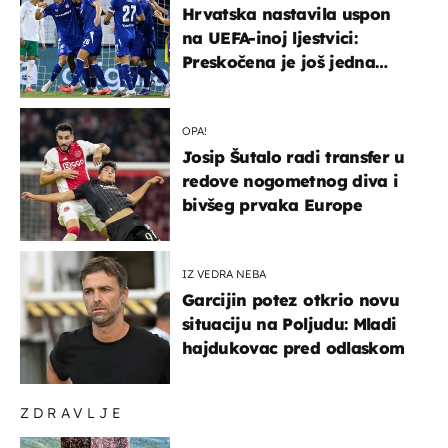
Hrvatska nastavila uspon
na UEFA-inoj ljestvici:
Preskočena je još jedna
država
OPA!
Josip Šutalo radi transfer u
redove nogometnog diva i
bivšeg prvaka Europe
IZ VEDRA NEBA
Garcijin potez otkrio novu
situaciju na Poljudu: Mladi
hajdukovac pred odlaskom
ZDRAVLJE