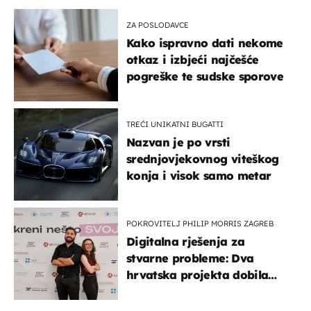
ZA POSLODAVCE
Kako ispravno dati nekome
otkaz i izbjeći najčešće
pogreške te sudske sporove
TREĆI UNIKATNI BUGATTI
Nazvan je po vrsti
srednjovjekovnog viteškog
konja i visok samo metar
POKROVITELJ PHILIP MORRIS ZAGREB
Digitalna rješenja za
stvarne probleme: Dva
hrvatska projekta dobila
potporu za razvoj