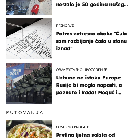
nestalo je 50 godina našeg
života, supruga i ja ne
možemo oka sklopiti"
PRIMORJE
Potres zatresao obalu: "Čula
sam razbijanje čaša u stanu
iznad"
OBAVJEŠTAJNO UPOZORENJE
Uzbuna na istoku Europe:
Rusija bi mogla napasti, a
poznato i kada! Moguć i
kopneni upad u članicu
NATO-a
PUTOVANJA
OBVEZNO PROBATI!
Prefina ljetna salata od