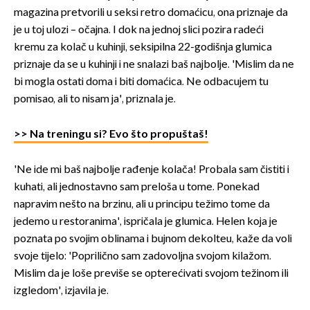
magazina pretvorili u seksi retro domaćicu, ona priznaje da
je u toj ulozi – očajna. I dok na jednoj slici pozira radeći
kremu za kolač u kuhinji, seksipilna 22-godišnja glumica
priznaje da se u kuhinji i ne snalazi baš najbolje. 'Mislim da ne
bi mogla ostati doma i biti domaćica. Ne odbacujem tu
pomisao, ali to nisam ja', priznala je.
>> Na treningu si? Evo što propuštaš!
'Ne ide mi baš najbolje rađenje kolača! Probala sam čistiti i
kuhati, ali jednostavno sam preloša u tome. Ponekad
napravim nešto na brzinu, ali u principu težimo tome da
jedemo u restoranima', ispričala je glumica. Helen koja je
poznata po svojim oblinama i bujnom dekolteu, kaže da voli
svoje tijelo: 'Poprilično sam zadovoljna svojom kilažom.
Mislim da je loše previše se opterećivati svojom težinom ili
izgledom', izjavila je.