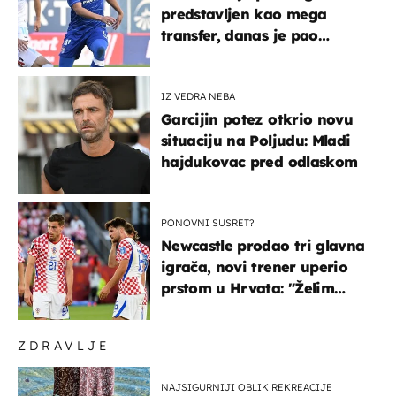
predstavljen kao mega
transfer, danas je pao
najniže u karijeri
IZ VEDRA NEBA
Garcijin potez otkrio novu
situaciju na Poljudu: Mladi
hajdukovac pred odlaskom
PONOVNI SUSRET?
Newcastle prodao tri glavna
igrača, novi trener uperio
prstom u Hrvata: "Želim
njega!"
ZDRAVLJE
NAJSIGURNIJI OBLIK REKREACIJE