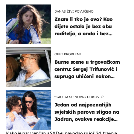
DANAS ŽIVI POVUČENO
Znate li tko je ovo? Kao
dijete ostala je bez oba
roditelja, a onda i bez
milijuna koje je trebala
naslijediti
OPET PROBLEMI
Burne scene u trgovačkom
centru: Sergej Trifunović i
supruga uhićeni nakon
svađe!
"KAO DA SU NOVAK ĐOKOVIĆ"
Jedan od najpoznatijih
svjetskih parova stigao na
Jadran, ovakve reakcije
vjerojatno nisu očekivali
Kako je par vjenčan u SAD-u, navodno su još 24. travnja