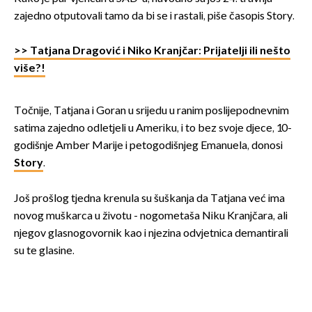
zajedno otputovali tamo da bi se i rastali, piše časopis Story.
>> Tatjana Dragović i Niko Kranjčar: Prijatelji ili nešto
više?!
Točnije, Tatjana i Goran u srijedu u ranim poslijepodnevnim
satima zajedno odletjeli u Ameriku, i to bez svoje djece, 10-
godišnje Amber Marije i petogodišnjeg Emanuela, donosi
Story
.
Još prošlog tjedna krenula su šuškanja da Tatjana već ima
novog muškarca u životu - nogometaša Niku Kranjčara, ali
njegov glasnogovornik kao i njezina odvjetnica demantirali
su te glasine.