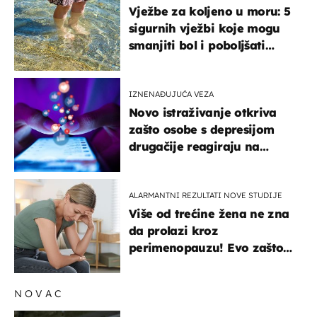
Vježbe za koljeno u moru: 5
sigurnih vježbi koje mogu
smanjiti bol i poboljšati
pokretljivost
IZNENAĐUJUĆA VEZA
Novo istraživanje otkriva
zašto osobe s depresijom
drugačije reagiraju na
lajkove
ALARMANTNI REZULTATI NOVE STUDIJE
Više od trećine žena ne zna
da prolazi kroz
perimenopauzu! Evo zašto
su simptomi toliko
zbunjujući
NOVAC