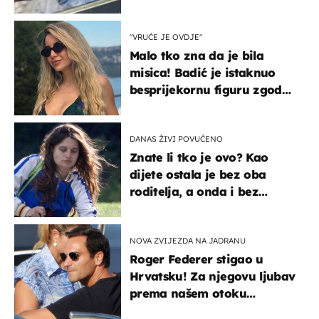
svađe!
"VRUĆE JE OVDJE"
Malo tko zna da je bila
misica! Badić je istaknuo
besprijekornu figuru zgodne
voditeljice
DANAS ŽIVI POVUČENO
Znate li tko je ovo? Kao
dijete ostala je bez oba
roditelja, a onda i bez
milijuna koje je trebala
naslijediti
NOVA ZVIJEZDA NA JADRANU
Roger Federer stigao u
Hrvatsku! Za njegovu ljubav
prema našem otoku
zaslužan je jedan poznati