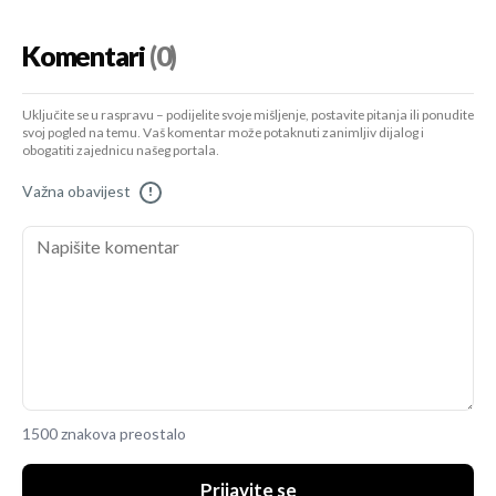
Komentari
(0)
Uključite se u raspravu – podijelite svoje mišljenje, postavite pitanja ili ponudite
svoj pogled na temu. Vaš komentar može potaknuti zanimljiv dijalog i
obogatiti zajednicu našeg portala.
Važna obavijest
!
1500 znakova preostalo
Prijavite se