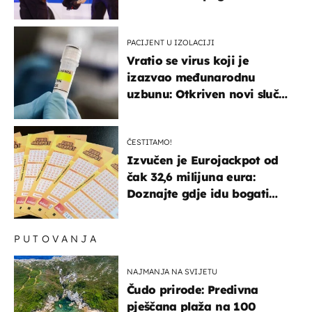
PACIJENT U IZOLACIJI
Vratio se virus koji je
izazvao međunarodnu
uzbunu: Otkriven novi slučaj
u Europi
ČESTITAMO!
Izvučen je Eurojackpot od
čak 32,6 milijuna eura:
Doznajte gdje idu bogati
dobitci u Hrvatskoj
PUTOVANJA
NAJMANJA NA SVIJETU
Čudo prirode: Predivna
pješčana plaža na 100