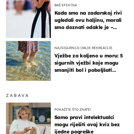
BAŠ EFEKTNA
Kada smo na zadarskoj rivi
ugledali ovu haljinu, morali
smo doznati odakle je –
košta samo 18 eura
NAJSIGURNIJI OBLIK REKREACIJE
Vježbe za koljeno u moru: 5
sigurnih vježbi koje mogu
smanjiti bol i poboljšati
pokretljivost
ZABAVA
POKAŽITE ŠTO ZNATE!
Samo pravi intelektualci
mogu riješiti ovaj kviz bez
ijedne pogreške