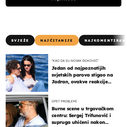
SVJEŽE
NAJČITANIJE
NAJKOMENTIRAN
"KAO DA SU NOVAK ĐOKOVIĆ"
Jedan od najpoznatijih
svjetskih parova stigao na
Jadran, ovakve reakcije
vjerojatno nisu očekivali
OPET PROBLEMI
Burne scene u trgovačkom
centru: Sergej Trifunović i
supruga uhićeni nakon