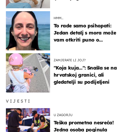
HMM…
To rade samo psihopati:
Jedan detalj s mora može
vam otkriti puno o
prijateljima
ZAMJERATE LI JOJ?
"Koja kuja…": Snašla se na
hrvatskoj granici, ali
gledatelji su podijeljeni
VIJESTI
U ZAGORJU
Teška prometna nesreća!
Jedna osoba poginula