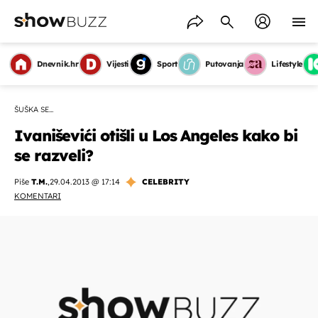
Dnevnik.hr
Vijesti
Sport
Putovanja
Lifestyle
ŠUŠKA SE...
Ivaniševići otišli u Los Angeles kako bi
se razveli?
Piše
T.M.
,
29.04.2013 @ 17:14
CELEBRITY
KOMENTARI
OMOGUĆI OBAVIJESTI