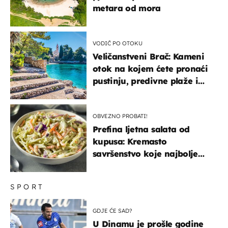
metara od mora
VODIČ PO OTOKU
Veličanstveni Brač: Kameni
otok na kojem ćete pronaći
pustinju, predivne plaže i
uzbudljivu hranu
OBVEZNO PROBATI!
Prefina ljetna salata od
kupusa: Kremasto
savršenstvo koje najbolje
paše uz pečeno meso
SPORT
GDJE ĆE SAD?
U Dinamu je prošle godine