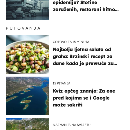
epidemiju? Stotine
zaraženih, restorani hitno
povukli proizvod
PUTOVANJA
GOTOVO ZA 15 MINUTA
Najbolja ljetna salata od
graha: Brzinski recept za
dane kada je prevruće za
kuhanje
15 PITANJA
Kviz općeg znanja: Za one
pred kojima se i Google
može sakriti
NAJMANJA NA SVIJETU