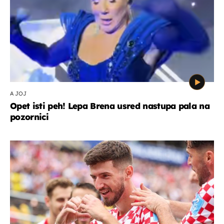
A JOJ
Opet isti peh! Lepa Brena usred nastupa pala na
pozornici