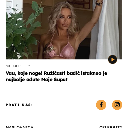
"UUUUUUFFFF"
Vau, koje noge! Ružičasti badić istaknuo je
najbolje adute Maje Šuput
PRATI NAS:
NASLOVNICA
CELEBRITY