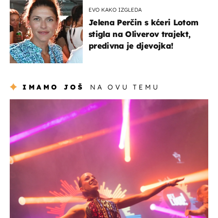
EVO KAKO IZGLEDA
Jelena Perčin s kćeri Lotom
stigla na Oliverov trajekt,
predivna je djevojka!
IMAMO JOŠ
NA OVU TEMU
kultura & zabava