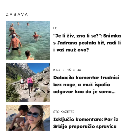
ZABAVA
LOL
"Je li živ, zna li se?": Snimka
s Jadrana postala hit, radi li
i vaš muž ovo?
KAO IZ PIŠTOLJA
Dobacila komentar trudnici
bez noge, a muž ispalio
odgovor kao da je samo
čekao…
ŠTO KAŽETE?
Isključio komentare: Par iz
Srbije preporučio spravicu