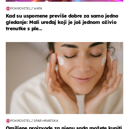
POKROVITELJ WATA
Kad su uspomene previše dobre za samo jedno
gledanje: Mali uređaj koji je još jednom oživio
trenutke s ple...
moda & ljepota
POKROVITELJ SPAR HRVATSKA
Omiljene proizvode za njegu sada možete kupiti