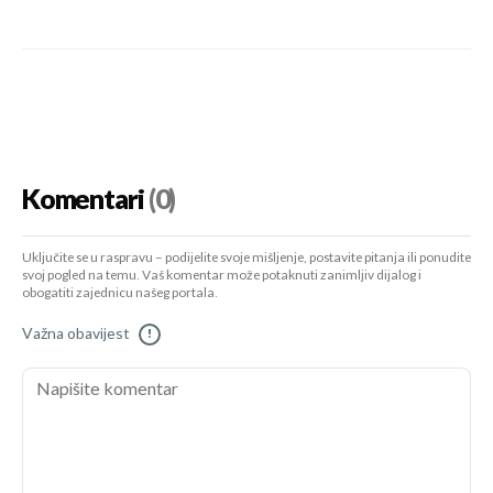
Komentari
(0)
Uključite se u raspravu – podijelite svoje mišljenje, postavite pitanja ili ponudite
svoj pogled na temu. Vaš komentar može potaknuti zanimljiv dijalog i
obogatiti zajednicu našeg portala.
Važna obavijest
!