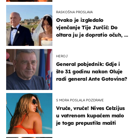
RASKOŠNA PROSLAVA
Ovako je izgledalo
vjenčanje Tije Jurčić: Do
oltara ju je dopratio očuh, a
slavilo se uz Olivera i Rozgu
HEROJ
General pobjednik: Gdje i
što 31 godinu nakon Oluje
radi general Ante Gotovina?
S MORA POSLALA POZDRAVE
Vruće, vruće! Nives Celzijus
u vatrenom kupaćem malo
je toga prepustila mašti