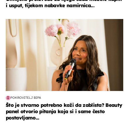
i usput, tijekom nabavke namirnica...
moda & ljepota
POKROVITELJ BIPA
Što je stvarno potrebno koži da zablista? Beauty
panel otvorio pitanja koja si i same često
postavljamo...