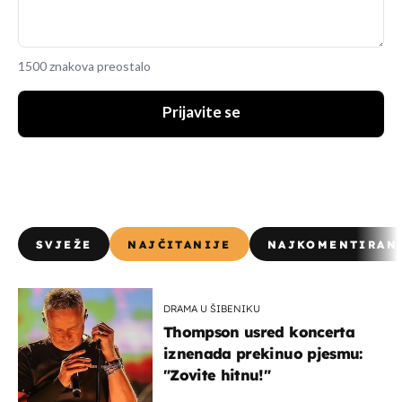
1500 znakova preostalo
Prijavite se
SVJEŽE
NAJČITANIJE
NAJKOMENTIRAN
DRAMA U ŠIBENIKU
Thompson usred koncerta
iznenada prekinuo pjesmu:
"Zovite hitnu!"