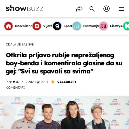
Dnevnik.hr
Vijesti
Sport
Putovanja
Lifestyle
ODALA JE BAŠ SVE
Otkrila prljavo rublje neprežaljenog
boy-benda i komentirala glasine da su
gej: "Svi su spavali sa svima''
Piše
M.S.
,
16.12.2020 @ 20:17
CELEBRITY
KOMENTARI
OMOGUĆI OBAVIJESTI