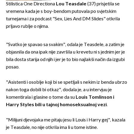
Stilistica One Directiona
Lou Teasdale
(37) prisjetila se
vremena kada je s boy-bendom putovala po svjetskim
turnejama i za podcast "Sex, Lies And DM Slides" otkrila
prljavo rublje o njima.
"Svatko je spavao sa svakim", odala je Teasdele, a zatim je
objasnila da ona ipak nije završila u krevetu ni s jednim jer je
bila dosta starija od njih i jer je to bio najlakši način da izgubi
posao.
"Asistenti i osoblje koji bi se spetljali s nekim iz benda ubrzo
nakon toga dobili bi otkaz", dodala je, a u intervjuu je
komentirala i glasine o tome da su
Louis Tomlinson i
Harry Styles
bili u tajnoj homoseksualnoj vezi
.
"Milijuni djevojaka me pitaju jesu li Louis i Harry gej", kazala
je Teasdale, no nije otkrila ima li u tome istine.