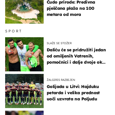
Čudo prirode: Predivna
pješčana plaža na 100
metara od mora
SPORT
SLAŽE SE STOŽER
Daliću će se pridružiti jedan
od omiljenih Vatrenih,
pomoćnici i dalje dvoje oko
ponude
ŽALGIRIS RAZBIJEN
Golijada u Litvi: Hajduku
petarda i velika prednost
uoči uzvrata na Poljudu