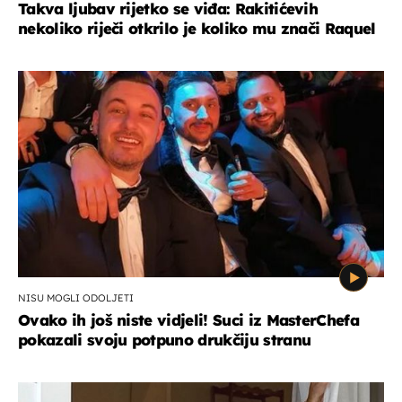
Takva ljubav rijetko se viđa: Rakitićevih
nekoliko riječi otkrilo je koliko mu znači Raquel
NISU MOGLI ODOLJETI
Ovako ih još niste vidjeli! Suci iz MasterChefa
pokazali svoju potpuno drukčiju stranu