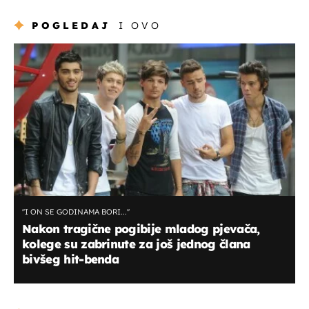
POGLEDAJ
I OVO
''I ON SE GODINAMA BORI...''
Nakon tragične pogibije mladog pjevača,
kolege su zabrinute za još jednog člana
bivšeg hit-benda