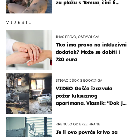
za plažu s Temua, čini li
vam se ovo sigurnim?
VIJESTI
IMAŠ PRAVO, OSTVARI GA!
Tko ima pravo na inkluzivni
dodatak? Može se dobiti i
720 eura
STIGAO I ŠOK S BOOKINGA
VIDEO Gošća izazvala
požar luksuznog
apartmana. Vlasnik: "Dok je
gorjelo, smijali su se, pili i
pokazivali mi srednji prst"
KRENULO OD BRZE HRANE
Je li ovo povrće krivo za