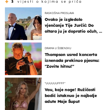
3
vijesti o kojima se priča
RASKOŠNA PROSLAVA
Ovako je izgledalo
vjenčanje Tije Jurčić: Do
oltara ju je dopratio očuh, a
slavilo se uz Olivera i Rozgu
DRAMA U ŠIBENIKU
Thompson usred koncerta
iznenada prekinuo pjesmu:
"Zovite hitnu!"
"UUUUUUFFFF"
Vau, koje noge! Ružičasti
badić istaknuo je najbolje
adute Maje Šuput