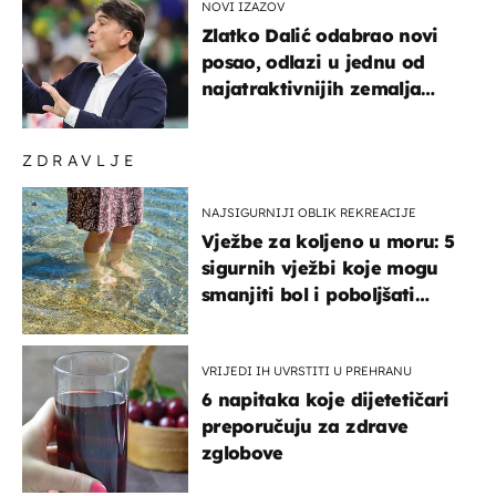
NOVI IZAZOV
Zlatko Dalić odabrao novi
posao, odlazi u jednu od
najatraktivnijih zemalja
svijeta
ZDRAVLJE
NAJSIGURNIJI OBLIK REKREACIJE
Vježbe za koljeno u moru: 5
sigurnih vježbi koje mogu
smanjiti bol i poboljšati
pokretljivost
VRIJEDI IH UVRSTITI U PREHRANU
6 napitaka koje dijetetičari
preporučuju za zdrave
zglobove