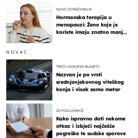
NOVO ISTRAŽIVANJE
Hormonska terapija u
menopauzi: Žene koje je
koriste imaju znatno manji
rizik od ovoga
NOVAC
TREĆI UNIKATNI BUGATTI
Nazvan je po vrsti
srednjovjekovnog viteškog
konja i visok samo metar
ZA POSLODAVCE
Kako ispravno dati nekome
otkaz i izbjeći najčešće
pogreške te sudske sporove