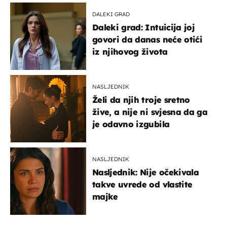
DALEKI GRAD
Daleki grad: Intuicija joj
govori da danas neće otići
iz njihovog života
NASLJEDNIK
Želi da njih troje sretno
žive, a nije ni svjesna da ga
je odavno izgubila
NASLJEDNIK
Nasljednik: Nije očekivala
takve uvrede od vlastite
majke