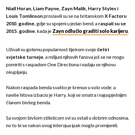
Niall Horan, Liam Payne, Zayn Malik, Harry Styles i
Louis Tomlinson
proslavili su se na britanskom
X Factoru
2010. godine,
gdje su spojeni u jedan bend, a
r
aspali su se
2015. godine
, kada je
Zayn odlučio graditi solo karijeru
.
Uživali su golemu popularnost tijekom svoje
četiri
svjetske turneje
, a milijuni njihovih fanova još se ne mogu
pomiriti s raspadom One Directiona i nadaju se njihovu
okupljanju.
Nakon raspada benda svatko je krenuo u solo vode, a
naviše hitova izbacio je Harry, koji se smatra i najuspješnijim
članom bivšeg benda.
Sa svojom bivšom stilisticom svi su ostali u dobrim odnosima,
no to bi se nakon ovog intervjua ipak moglo promijeniti.